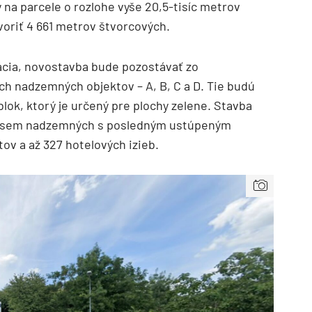
 na parcele o rozlohe vyše 20,5-tisíc metrov
voriť 4 661 metrov štvorcových.
cia, novostavba bude pozostávať zo
ch nadzemných objektov – A, B, C a D. Tie budú
ok, ktorý je určený pre plochy zelene. Stavba
 osem nadzemných s posledným ustúpeným
ov a až 327 hotelových izieb.