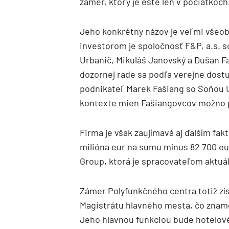
zámer, ktorý je ešte len v počiatkoch
Jeho konkrétny názov je veľmi všeob
investorom je spoločnosť F&P, a.s. s
Urbanič, Mikuláš Janovský a Dušan F
dozornej rade sa podľa verejne dost
podnikateľ Marek Fašiang so Soňou 
kontexte mien Fašiangovcov možno pr
Firma je však zaujímavá aj ďalším fak
milióna eur na sumu mínus 82 700 eu
Group, ktorá je spracovateľom aktuá
Zámer Polyfunkčného centra totiž zí
Magistrátu hlavného mesta, čo zname
Jeho hlavnou funkciou bude hotelové