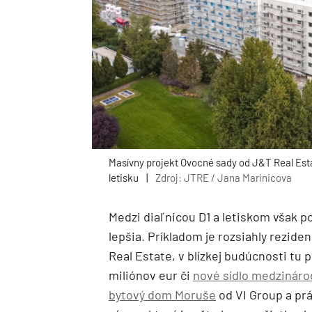
Masívny projekt Ovocné sady od J&T Real Estat
letisku
|
Zdroj: JTRE / Jana Marinicova
Medzi diaľnicou D1 a letiskom však p
lepšia. Príkladom je rozsiahly rezi
Real Estate, v blízkej budúcnosti tu 
miliónov eur či
nové sídlo medzináro
bytový dom Moruše
od VI Group a prá