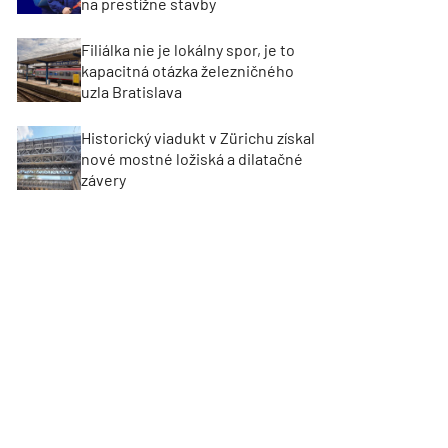
na prestížne stavby
Filiálka nie je lokálny spor, je to
kapacitná otázka železničného
uzla Bratislava
Historický viadukt v Zürichu získal
nové mostné ložiská a dilatačné
závery