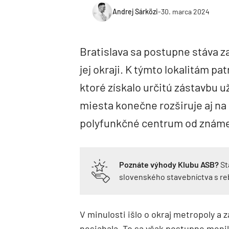
Andrej Sárközi
-
30. marca 2024
Bratislava sa postupne stáva za
jej okraji. K týmto lokalitám pat
ktoré získalo určitú zástavbu u
miesta konečne rozširuje aj na
polyfunkčné centrum od známe
Poznáte výhody Klubu ASB?
St
slovenského stavebníctva s r
V minulosti išlo o okraj metropoly a 
nesiahala. To sa však postupne menil