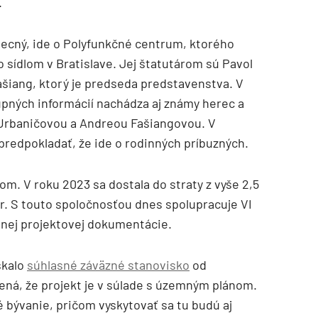
.
ecný, ide o Polyfunkčné centrum, ktorého
o sídlom v Bratislave. Jej štatutárom sú Pavol
ašiang, ktorý je predseda predstavenstva. V
upných informácií nachádza aj známy herec a
Urbaničovou a Andreou Fašiangovou. V
edpokladať, že ide o rodinných príbuzných.
tom. V roku 2023 sa dostala do straty z vyše 2,5
r. S touto spoločnosťou dnes spolupracuje VI
lnej projektovej dokumentácie.
skalo
súhlasné záväzné stanovisko
od
ná, že projekt je v súlade s územným plánom.
 bývanie, pričom vyskytovať sa tu budú aj