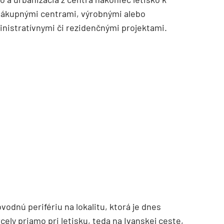
s nákupnými centrami, výrobnými alebo
inistratívnymi či rezidenčnými projektami.
TZB HAUSTECHNIK 3/2026
odnú perifériu na lokalitu, ktorá je dnes
ly priamo pri letisku, teda na Ivanskej ceste,