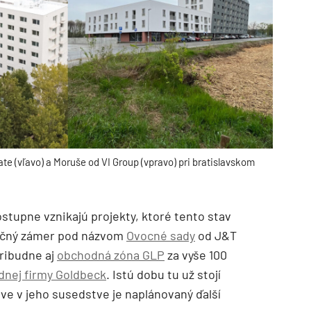
e (vľavo) a Moruše od VI Group (vpravo) pri bratislavskom
ostupne vznikajú projekty, ktoré tento stav
denčný zámer pod názvom
Ovocné sady
od J&T
pribudne aj
obchodná zóna GLP
za vyše 100
dnej firmy Goldbeck
. Istú dobu tu už stojí
ve v jeho susedstve je naplánovaný ďalší