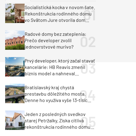
y
Klimatizácia a vetranie
Socialistická kocka v novom šate.
urz Milan Murcka
Rekonštrukcia rodinného domu
vo Svätom Jure otvorila dom
krajine aj svetlu
Radové domy bez zateplenia:
Prečo developer zvolil
jednovrstvové murivo?
Prvý developer, ktorý začal stavať
kancelárie: HB Reavis zmenil
biznis model a nahneval
investorov
Bratislavský kraj chystá
prestavbu dôležitého mosta.
Denne ho využíva vyše 13-tisíc
vozidiel
Jeden z posledných svedkov
starej Petržalky. Získa citlivá
rekonštrukcia rodinného domu
cenu za architektúru?