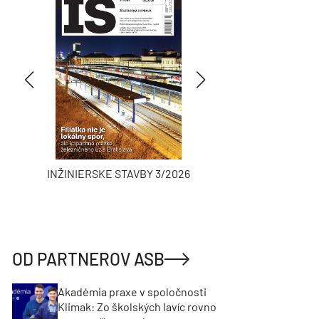
INŽINIERSKE STAVBY 3/2026
ASB
OD PARTNEROV ASB
Akadémia praxe v spoločnosti
Klimak: Zo školských lavíc rovno