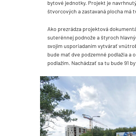
bytové jednotky. Projekt je navrhnutý
štvorcových a zastavaná plocha má t
Ako prezrádza projektová dokumentá
suterénnej podnože a štyroch hlavný
svojím usporiadaním vytvárať vnútrobl
bude mať dve podzemné podlažia a
podlažím. Nachádzať sa tu bude 91 byt