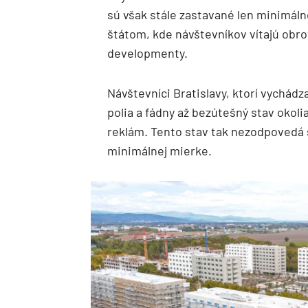
sú však stále zastavané len minimáln
štátom, kde návštevníkov vítajú obro
developmenty.
Návštevníci Bratislavy, ktorí vychádza
polia a fádny až bezútešný stav okol
reklám. Tento stav tak nezodpovedá 
minimálnej mierke.