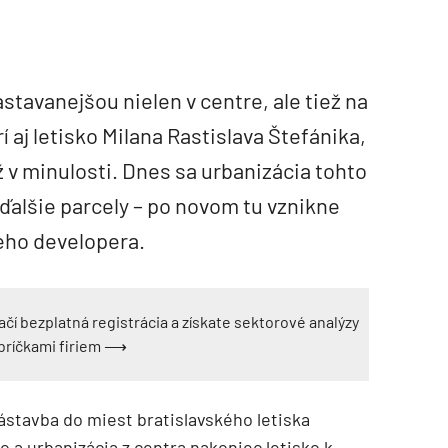
stavanejšou nielen v centre, ale tiež na
rí aj letisko Milana Rastislava Štefánika,
ž v minulosti. Dnes sa urbanizácia tohto
 ďalšie parcely – po novom tu vznikne
ho developera.
ačí bezplatná registrácia a získate sektorové analýzy
ebríčkami firiem ⟶
zástavba do miest bratislavského letiska
o a urbanizácia z centra nakoniec letisko k