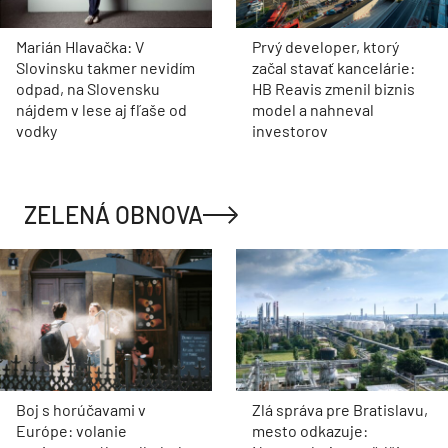
Marián Hlavačka: V
Prvý developer, ktorý
Slovinsku takmer nevidím
začal stavať kancelárie:
odpad, na Slovensku
HB Reavis zmenil biznis
nájdem v lese aj fľaše od
model a nahneval
vodky
investorov
ZELENÁ OBNOVA
Boj s horúčavami v
Zlá správa pre Bratislavu,
Európe: volanie
mesto odkazuje: