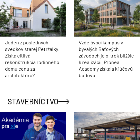
Jeden z posledných
Vzdelávací kampus v
svedkov starej Petržalky.
bývalých Baťových
Získa citlivá
závodoch je o krok bližšie
rekonštrukcia rodinného
k realizácii. Pronea
domu cenu za
Academy získala kľúčovú
architektúru?
budovu
STAVEBNÍCTVO