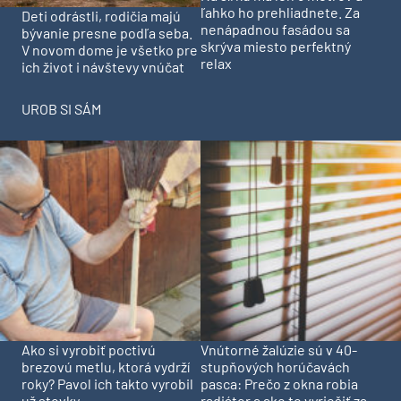
ľahko ho prehliadnete. Za
Deti odrástli, rodičia majú
nenápadnou fasádou sa
bývanie presne podľa seba.
skrýva miesto perfektný
V novom dome je všetko pre
relax
ich život i návštevy vnúčat
UROB SI SÁM
Ako si vyrobiť poctivú
Vnútorné žalúzie sú v 40-
brezovú metlu, ktorá vydrží
stupňových horúčavách
roky? Pavol ich takto vyrobil
pasca: Prečo z okna robia
už stovky
radiátor a ako to vyriešiť za