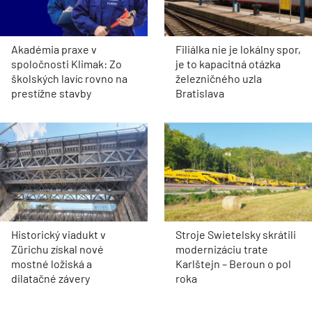
Akadémia praxe v
Filiálka nie je lokálny spor,
spoločnosti Klimak: Zo
je to kapacitná otázka
školských lavíc rovno na
železničného uzla
prestížne stavby
Bratislava
Historický viadukt v
Stroje Swietelsky skrátili
Zürichu získal nové
modernizáciu trate
mostné ložiská a
Karlštejn – Beroun o pol
dilatačné závery
roka