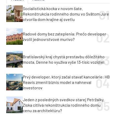
Socialistická kocka v novom šate.
Rekonštrukcia rodinného domu vo Svätom Jure
otvorila dom krajine aj svetlu
Radové domy bez zateplenia: Prečo developer
zvolil jednovrstvové murivo?
Bratislavský kraj chystá prestavbu dôležitého
mosta. Denne ho využíva vyše 13-tisíc vozidiel
Prvý developer, ktorý začal stavať kancelárie: HB
Reavis zmenil biznis model a nahneval
investorov
Jeden z posledných svedkov starej Petržalky.
Získa citlivá rekonštrukcia rodinného domu
cenu za architektúru?