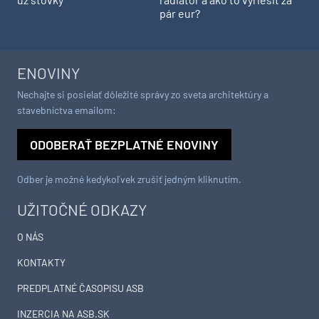
pár eur?
ENOVINY
Nechajte si posielať dôležité správy zo sveta architektúry a
stavebníctva emailom:
ODOBERAŤ BEZPLATNÉ ENOVINY
Odber je možné kedykoľvek zrušiť jedným kliknutím.
UŽITOČNÉ ODKAZY
O NÁS
KONTAKTY
PREDPLATNÉ ČASOPISU ASB
INZERCIA NA ASB.SK