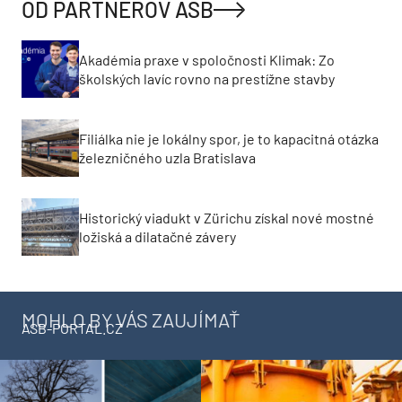
OD PARTNEROV ASB
Akadémia praxe v spoločnosti Klimak: Zo
školských lavíc rovno na prestížne stavby
Filiálka nie je lokálny spor, je to kapacitná otázka
železničného uzla Bratislava
Historický viadukt v Zürichu získal nové mostné
ložiská a dilatačné závery
MOHLO BY VÁS ZAUJÍMAŤ
ASB-PORTAL.CZ