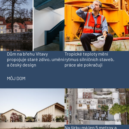
Dům na břehu Vltavy
Tropické teploty mění
propojuje staré zdivo, umění
rytmus silničních staveb,
a český design
práce ale pokračují
MÔJ DOM
Na šírku má len 5 metrov a