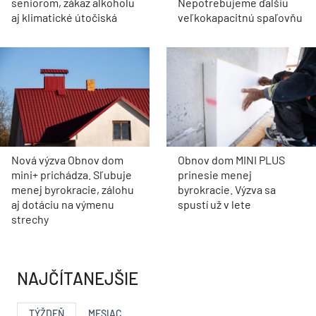
seniorom, zákaz alkoholu
Nepotrebujeme ďalšiu
aj klimatické útočiská
veľkokapacitnú spaľovňu
Nová výzva Obnov dom
Obnov dom MINI PLUS
mini+ prichádza. Sľubuje
prinesie menej
menej byrokracie, zálohu
byrokracie. Výzva sa
aj dotáciu na výmenu
spustí už v lete
strechy
NAJČÍTANEJŠIE
TÝŽDEŇ
MESIAC