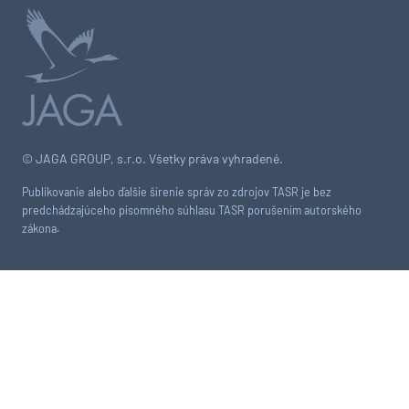
© JAGA GROUP, s.r.o. Všetky práva vyhradené.
Publikovanie alebo ďalšie šírenie správ zo zdrojov TASR je bez
predchádzajúceho písomného súhlasu TASR porušením autorského
zákona.