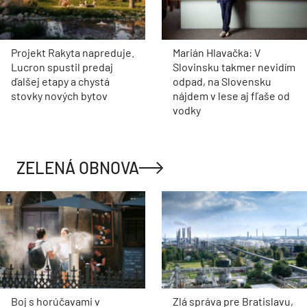
Projekt Rakyta napreduje.
Marián Hlavačka: V
Lucron spustil predaj
Slovinsku takmer nevidím
ďalšej etapy a chystá
odpad, na Slovensku
stovky nových bytov
nájdem v lese aj fľaše od
vodky
ZELENÁ OBNOVA
Boj s horúčavami v
Zlá správa pre Bratislavu,