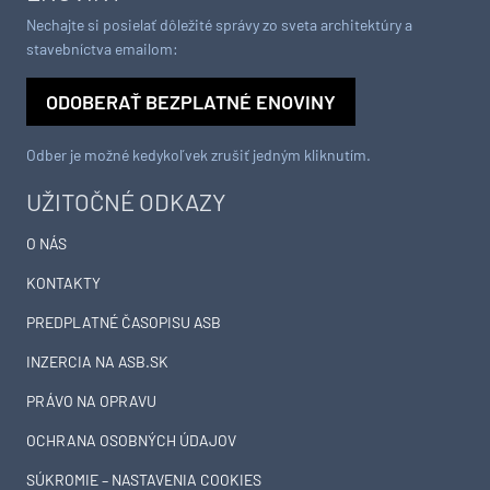
Nechajte si posielať dôležité správy zo sveta architektúry a
stavebníctva emailom:
ODOBERAŤ BEZPLATNÉ ENOVINY
Odber je možné kedykoľvek zrušiť jedným kliknutím.
UŽITOČNÉ ODKAZY
O NÁS
KONTAKTY
PREDPLATNÉ ČASOPISU ASB
INZERCIA NA ASB.SK
PRÁVO NA OPRAVU
OCHRANA OSOBNÝCH ÚDAJOV
SÚKROMIE – NASTAVENIA COOKIES