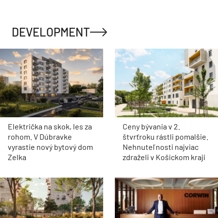
DEVELOPMENT
Električka na skok, les za
Ceny bývania v 2.
rohom. V Dúbravke
štvrťroku rástli pomalšie.
vyrastie nový bytový dom
Nehnuteľnosti najviac
Zelka
zdraželi v Košickom kraji