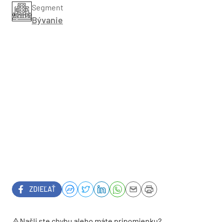
Segment
Bývanie
ZDIEĽAŤ
Našli ste chybu alebo máte pripomienku?