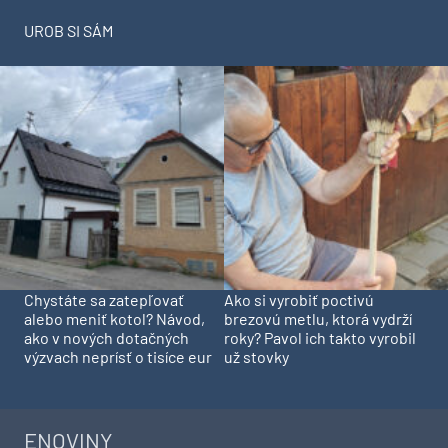
UROB SI SÁM
Chystáte sa zatepľovať
Ako si vyrobiť poctivú
alebo meniť kotol? Návod,
brezovú metlu, ktorá vydrží
ako v nových dotačných
roky? Pavol ich takto vyrobil
výzvach neprísť o tisíce eur
už stovky
ENOVINY