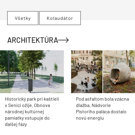
Všetky
Kolaudátor
ARCHITEKTÚRA
Historický park pri kaštieli
Pod asfaltom bola vzácna
v Senici ožije. Obnova
dlažba. Nádvorie
národnej kultúrnej
Pistoriho paláca dostalo
pamiatky vstupuje do
novú energiu
ďalšej fázy