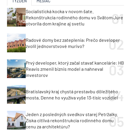
TÝŽDEŇ
MESIAC
Socialistická kocka v novom šate.
Rekonštrukcia rodinného domu vo Svätom Jure
otvorila dom krajine aj svetlu
Radové domy bez zateplenia: Prečo developer
zvolil jednovrstvové murivo?
Prvý developer, ktorý začal stavať kancelárie: HB
Reavis zmenil biznis model a nahneval
investorov
Bratislavský kraj chystá prestavbu dôležitého
mosta. Denne ho využíva vyše 13-tisíc vozidiel
Jeden z posledných svedkov starej Petržalky.
Získa citlivá rekonštrukcia rodinného domu
cenu za architektúru?