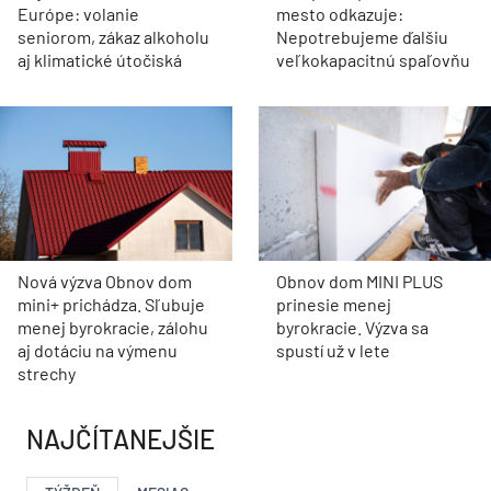
Európe: volanie
mesto odkazuje:
seniorom, zákaz alkoholu
Nepotrebujeme ďalšiu
aj klimatické útočiská
veľkokapacitnú spaľovňu
Nová výzva Obnov dom
Obnov dom MINI PLUS
mini+ prichádza. Sľubuje
prinesie menej
menej byrokracie, zálohu
byrokracie. Výzva sa
aj dotáciu na výmenu
spustí už v lete
strechy
NAJČÍTANEJŠIE