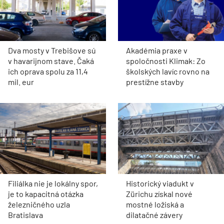
Dva mosty v Trebišove sú
Akadémia praxe v
v havarijnom stave. Čaká
spoločnosti Klimak: Zo
ich oprava spolu za 11,4
školských lavíc rovno na
mil. eur
prestížne stavby
Filiálka nie je lokálny spor,
Historický viadukt v
je to kapacitná otázka
Zürichu získal nové
železničného uzla
mostné ložiská a
Bratislava
dilatačné závery