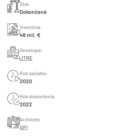
Stav
Dokončené
Investícia
48 mil. €
Developer
JTRE
Rok začiatku
2020
Rok dokončenia
2022
Architekt
GFI