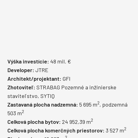
Výška investície:
48 mil. €
Developer:
JTRE
Architekt/projektant:
GFI
Zhotoviteľ:
STRABAG Pozemné a inžinierske
staviteľstvo, SYTIQ
2
Zastavaná plocha nadzemná:
5 695 m
, podzemná
2
503 m
2
Celková plocha bytov:
24 952,39 m
2
Celková plocha komerčných priestorov:
3 527 m
2