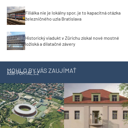
Filiálka nie je lokálny spor, je to kapacitná otázka
železničného uzla Bratislava
Historický viadukt v Zürichu získal nové mostné
ložiská a dilatačné závery
MOHLO BY VÁS ZAUJÍMAŤ
ASB-PORTAL.CZ