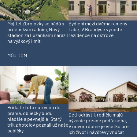
Majitel Zbrojovky se hádá s
Bydlení mezi dvěma rameny
brněnským radním. Nový
Labe. V Brandýse vyroste
stadion za Lužánkami narazil
rezidence na ostrově
na výškový limit
MÔJ DOM
Pridajte túto surovinu do
prania, obliečky budú
Deti odrástli, rodičia majú
hladšie a pevnejšie. Starý
bývanie presne podľa seba.
trik z hotelov poznali už naše
V novom dome je všetko pre
babičky
ich život i návštevy vnúčat