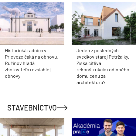
Historická radnica v
Jeden z posledných
Prievoze čaká na obnovu.
svedkov starej Petržalky.
Ružinov hľadá
Získa citlivá
zhotoviteľa rozsiahlej
rekonštrukcia rodinného
obnovy
domu cenu za
architektúru?
STAVEBNÍCTVO