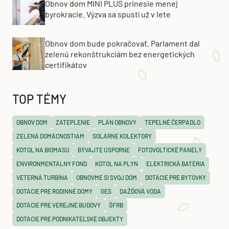
Obnov dom MINI PLUS prinesie menej
byrokracie. Výzva sa spustí už v lete
Obnov dom bude pokračovať. Parlament dal
zelenú rekonštrukciám bez energetických
certifikátov
TOP TÉMY
OBNOV DOM
ZATEPLENIE
PLÁN OBNOVY
TEPELNÉ ČERPADLO
ZELENÁ DOMÁCNOSTIAM
SOLÁRNE KOLEKTORY
KOTOL NA BIOMASU
BÝVAJTE ÚSPORNE
FOTOVOLTICKÉ PANELY
ENVIRONMENTÁLNY FOND
KOTOL NA PLYN
ELEKTRICKÁ BATÉRIA
VETERNÁ TURBÍNA
OBNOVME SI SVOJ DOM
DOTÁCIE PRE BYTOVKY
DOTÁCIE PRE RODINNÉ DOMY
GES
DAŽĎOVÁ VODA
DOTÁCIE PRE VEREJNÉ BUDOVY
ŠFRB
DOTÁCIE PRE PODNIKATEĽSKÉ OBJEKTY