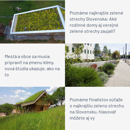
Poznáme najkrajšie zelené
strechy Slovenska: Aké
rodinné domy aj verejné
zelené strechy zaujali?
Mestá a obce sa musia
pripraviť na zmenu klímy,
nová štúdia ukazuje, ako na
to
Poznáme finalistov súťaže
o najkrajšiu zelenú strechu
na Slovensku, hlasovať
môžete aj vy