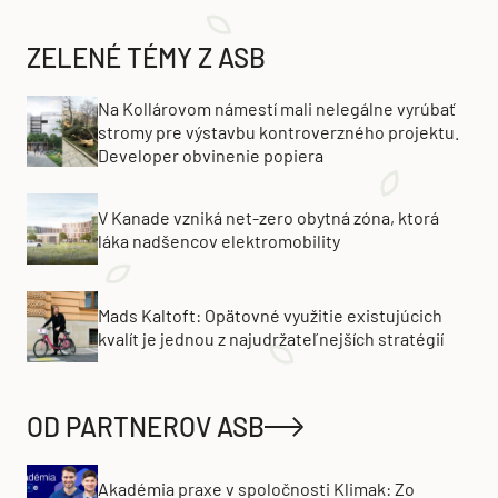
ZELENÉ TÉMY Z ASB
Na Kollárovom námestí mali nelegálne vyrúbať
stromy pre výstavbu kontroverzného projektu.
Developer obvinenie popiera
V Kanade vzniká net-zero obytná zóna, ktorá
láka nadšencov elektromobility
Mads Kaltoft: Opätovné využitie existujúcich
kvalít je jednou z najudržateľnejších stratégií
OD PARTNEROV ASB
Akadémia praxe v spoločnosti Klimak: Zo