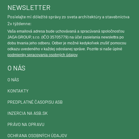
NEWSLETTER
Posielajte mi dôležité správy zo sveta architektúry a stavebníctva
2x týždenne:
Vaša emailová adresa bude uchovávaná a spracúvaná spoločnosťou
JAGA GROUP, s.r.o. (IČO 35705779) na účel zasielania newslettra po
dobu trvania jeho odberu. Odber je možné kedykoľvek zrušiť pomocou
odkazu uvedeného v každej odoslanej správe. Pozrite si naše úplné
podmienky spracovania osobných údajov
.
O NÁS
O NÁS
KONTAKTY
PREDPLATNÉ ČASOPISU ASB
INZERCIA NA ASB.SK
PRÁVO NA OPRAVU
OCHRANA OSOBNÝCH ÚDAJOV