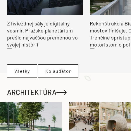
Z hviezdnej sály je digitálny
Rekonštrukcia Bi
vesmír. Pražské planetárium
mostov finišuje. 
prešlo najväčšou premenou vo
Trenčíne sprístup
svojej histórii
motoristom o pol 
Všetky
Kolaudátor
ARCHITEKTÚRA