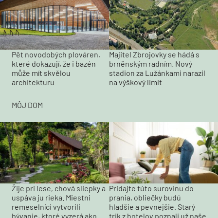
Pět novodobých plováren,
Majitel Zbrojovky se hádá s
které dokazují, že i bazén
brněnským radním. Nový
může mít skvělou
stadion za Lužánkami narazil
architekturu
na výškový limit
MÔJ DOM
Pridajte túto surovinu do
Žije pri lese, chová sliepky a
prania, obliečky budú
uspáva ju rieka. Miestni
hladšie a pevnejšie. Starý
remeselníci vytvorili
trik z hotelov poznali už naše
bývanie, ktoré vyzerá ako