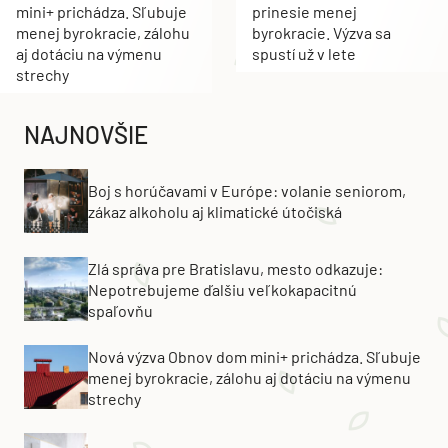
mini+ prichádza. Sľubuje
prinesie menej
menej byrokracie, zálohu
byrokracie. Výzva sa
aj dotáciu na výmenu
spustí už v lete
strechy
NAJNOVŠIE
Boj s horúčavami v Európe: volanie seniorom,
zákaz alkoholu aj klimatické útočiská
Zlá správa pre Bratislavu, mesto odkazuje:
Nepotrebujeme ďalšiu veľkokapacitnú
spaľovňu
Nová výzva Obnov dom mini+ prichádza. Sľubuje
menej byrokracie, zálohu aj dotáciu na výmenu
strechy