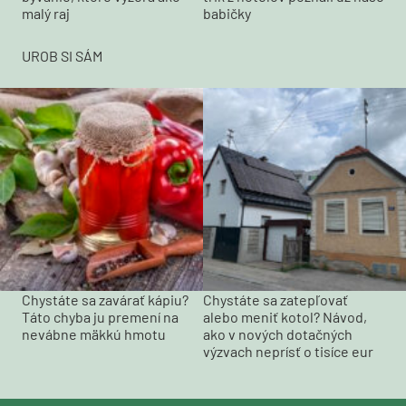
babičky
malý raj
UROB SI SÁM
Chystáte sa zavárať kápiu?
Chystáte sa zatepľovať
Táto chyba ju premení na
alebo meniť kotol? Návod,
nevábne mäkkú hmotu
ako v nových dotačných
výzvach neprísť o tisíce eur