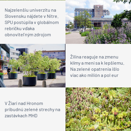
Najzelenšiu univerzitu na
Slovensku nájdete v Nitre.
SPU postúpila v globálnom
rebríčku vďaka
obnoviteľným zdrojom
Žilina reaguje na zmenu
klímy a mení sa k lepšiemu.
Na zelené opatrenia išlo
viac ako milión a pol eur
V Žiari nad Hronom
pribudnú zelené strechy na
zastávkach MHD