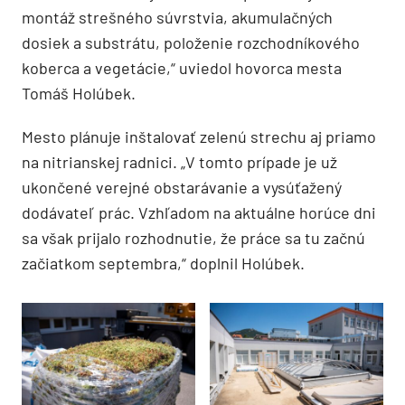
montáž strešného súvrstvia, akumulačných
dosiek a substrátu, položenie rozchodníkového
koberca a vegetácie,“ uviedol hovorca mesta
Tomáš Holúbek.
Mesto plánuje inštalovať zelenú strechu aj priamo
na nitrianskej radnici. „V tomto prípade je už
ukončené verejné obstarávanie a vysúťažený
dodávateľ prác. Vzhľadom na aktuálne horúce dni
sa však prijalo rozhodnutie, že práce sa tu začnú
začiatkom septembra,“ doplnil Holúbek.