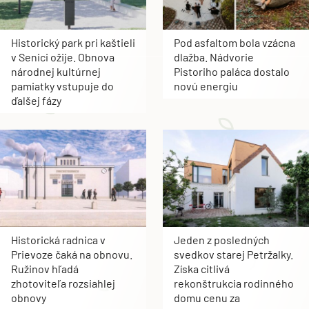
Historický park pri kaštieli
Pod asfaltom bola vzácna
v Senici ožije. Obnova
dlažba. Nádvorie
národnej kultúrnej
Pistoriho paláca dostalo
pamiatky vstupuje do
novú energiu
ďalšej fázy
Historická radnica v
Jeden z posledných
Prievoze čaká na obnovu.
svedkov starej Petržalky.
Ružinov hľadá
Získa citlivá
zhotoviteľa rozsiahlej
rekonštrukcia rodinného
obnovy
domu cenu za