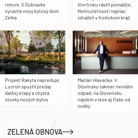
rohom. V Dúbravke
štvrťroku rástli pomalšie.
vyrastie nový bytový dom
Nehnuteľnosti najviac
Zelka
zdraželi v Košickom kraji
Projekt Rakyta napreduje.
Marián Hlavačka: V
Lucron spustil predaj
Slovinsku takmer nevidím
ďalšej etapy a chystá
odpad, na Slovensku
stovky nových bytov
nájdem v lese aj fľaše od
vodky
ZELENÁ OBNOVA