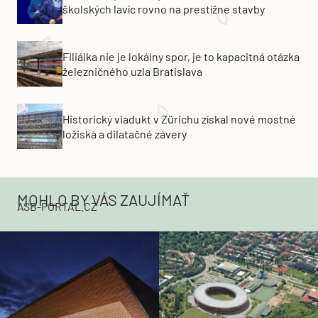
školských lavíc rovno na prestížne stavby
Filiálka nie je lokálny spor, je to kapacitná otázka
železničného uzla Bratislava
Historický viadukt v Zürichu získal nové mostné
ložiská a dilatačné závery
MOHLO BY VÁS ZAUJÍMAŤ
ASB-PORTAL.CZ