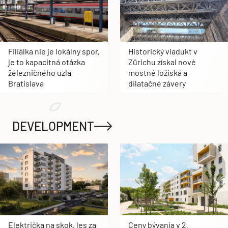
Filiálka nie je lokálny spor,
Historický viadukt v
je to kapacitná otázka
Zürichu získal nové
železničného uzla
mostné ložiská a
Bratislava
dilatačné závery
DEVELOPMENT
Električka na skok, les za
Ceny bývania v 2.