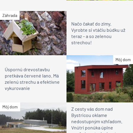
Záhrada
Načo čakať do zimy.
Vyrobte si vtáčiu búdku už
teraz – a so zelenou
strechou!
Môj dom
Úspornú drevostavbu
pretkáva červené lano. Má
zelenú strechu a efektívne
vykurovanie
Môj dom
Z cesty vás dom nad
Bystricou oklame
nedostupným vzhľadom.
Vnútri ponúka úplne