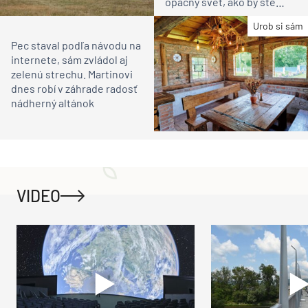
opačný svet, ako by ste
čakali
Urob si sám
Pec staval podľa návodu na
internete, sám zvládol aj
zelenú strechu. Martinovi
dnes robí v záhrade radosť
nádherný altánok
VIDEO