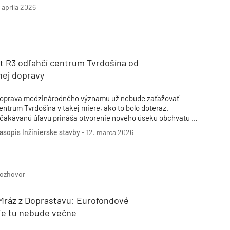
riamo na mieste, čím šetria nielen emisie CO₂, ale aj náklady a
. apríla 2026
ogistiku spojenú s tradičnými postupmi.
t R3 odľahčí centrum Tvrdošína od
nej dopravy
oprava medzinárodného významu už nebude zaťažovať
entrum Tvrdošína v takej miere, ako to bolo doteraz.
čakávanú úľavu prináša otvorenie nového úseku obchvatu R3
vrdošín – Nižná. Dielo, na ktoré obyvatelia aj motoristi čakali
asopis Inžinierske stavby
-
12. marca 2026
elé roky, bolo 21. júla 2025 oficiálne odovzdané do užívania
erejnosti. Všetky zmluvné práce na ostatných stavebných
bjektoch, ktoré nebránia užívaniu, budú ukončené do 30. 9.
025. Za realizáciou stavby stojí konzorcium spoločností
ozhovor
OCHTIEF SK, s. r. o., PORR, s. r. o., a HYDROEKOL, s. r. o.
Mráz z Doprastavu: Eurofondové
ie tu nebude večne