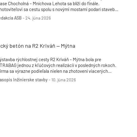
rase Chocholná – Mníchova Lehota sa blíži do finále.
hotoviteľovi sa cestu spolu s novými mostami podarí stavebne
okončiť do konca júna, čo je o pol roka skôr, ako sa pôvodne
edakcia ASB
-
24. júna 2026
redpokladalo. Po získaní kolaudačného rozhodnutia by si ju
rví motoristi mohli vyskúšať už koncom júla.
cký betón na R2 Kriváň ‒ Mýtna
ýstavba rýchlostnej cesty R2 Kriváň – Mýtna bola pre
TRABAG jednou z kľúčových realizácií v posledných rokoch.
irma sa výrazne podieľala nielen na zhotovení viacerých
ostných objektov, ale tiež na výrobe betónových zmesí pre
asopis Inžinierske stavby
-
10. júna 2026
ento projekt.