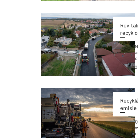
p
ž
Revital
recyklo
N
a
o
B
2
a
f
Recyklá
emisie
O
v
r