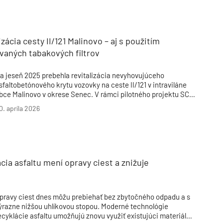
rístupom. Závery poukazujú na faktory, ktoré rozhodujú o
ivotnosti a údržbe takýchto komunikácií.
izácia cesty II/121 Malinovo – aj s použitím
vaných tabakových filtrov
a jeseň 2025 prebehla revitalizácia nevyhovujúceho
sfaltobetónového krytu vozovky na ceste II/121 v intraviláne
bce Malinovo v okrese Senec. V rámci pilotného projektu SC
SK bola časť odfrézovanej vozovky nahradená inovatívnou
0. apríla 2026
sfaltovou zmesou s prímesou recyklovaných cigaretových
iltrov a tabakových náplní.
cia asfaltu mení opravy ciest a znižuje
pravy ciest dnes môžu prebiehať bez zbytočného odpadu a s
ýrazne nižšou uhlíkovou stopou. Moderné technológie
ecyklácie asfaltu umožňujú znovu využiť existujúci materiál