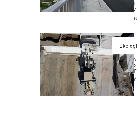
t
Z
d
r
p
p
Ekologi
V
S
F
m
Č
t