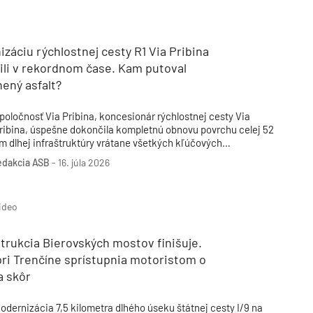
Inžinierske siete
Solárne kolektor
Interiérový dizajn
Bonusy Klubu ASB
Urbanizmus
Manažérsky k
Stavebná technika
záciu rýchlostnej cesty R1 Via Pribina
ili v rekordnom čase. Kam putoval
ený asfalt?
poločnosť Via Pribina, koncesionár rýchlostnej cesty Via
ribina, úspešne dokončila kompletnú obnovu povrchu celej 52
m dlhej infraštruktúry vrátane všetkých kľúčových
rižovatiek. Tieto práce predstavujú najrozsiahlejší
edakcia ASB
-
16. júla 2026
odernizačný program realizovaný od uvedenia rýchlostnej
esty do prevádzky v roku 2011.
ideo
trukcia Bierovských mostov finišuje.
ri Trenčíne sprístupnia motoristom o
a skôr
odernizácia 7,5 kilometra dlhého úseku štátnej cesty I/9 na