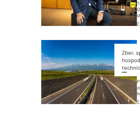
T
D
s
p
Č
o
Zber, s
hospodá
techni
P
z
h
k
Č
z
h
s
f
a