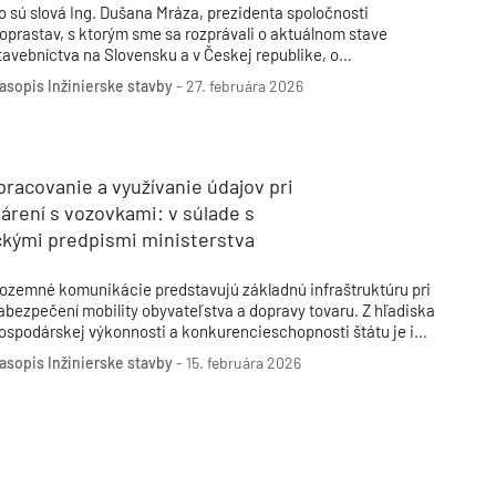
o sú slová Ing. Dušana Mráza, prezidenta spoločnosti
oprastav, s ktorým sme sa rozprávali o aktuálnom stave
tavebníctva na Slovensku a v Českej republike, o
rebiehajúcich stavbách, rozdieloch medzi oboma trhmi, ale aj
asopis Inžinierske stavby
-
27. februára 2026
 víziách do budúcnosti.
pracovanie a využívanie údajov pri
rení s vozovkami: v súlade s
ckými predpismi ministerstva
ozemné komunikácie predstavujú základnú infraštruktúru pri
abezpečení mobility obyvateľstva a dopravy tovaru. Z hľadiska
ospodárskej výkonnosti a konkurencieschopnosti štátu je ich
valita a dostupnosť strategická. Preto je nevyhnutné
asopis Inžinierske stavby
-
15. februára 2026
abezpečiť ich efektívnu správu a údržbu. Systém
ospodárenia s vozovkami (SHV) je nástroj, ktorý umožňuje
právcovským organizáciám optimalizovať plánovanie,
inancovanie a realizáciu údržby a opráv vozoviek na základe
ktuálnych a spoľahlivých údajov.