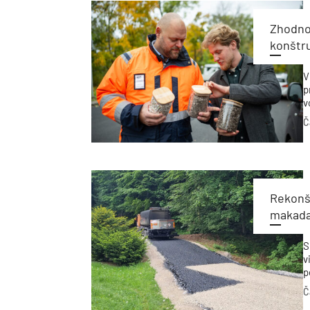
p
č
Zhodno
konštr
V
p
v
z
Č
o
S
v
k
c
a
Rekonš
makada
S
v
p
s
Č
o