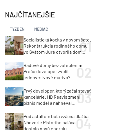
y
Klimatizácia a vetranie
urz Milan Murcka
NAJČÍTANEJŠIE
TÝŽDEŇ
MESIAC
Socialistická kocka v novom šate.
Rekonštrukcia rodinného domu
vo Svätom Jure otvorila dom
krajine aj svetlu
Radové domy bez zateplenia:
Prečo developer zvolil
jednovrstvové murivo?
Prvý developer, ktorý začal stavať
kancelárie: HB Reavis zmenil
biznis model a nahneval
investorov
Pod asfaltom bola vzácna dlažba.
Nádvorie Pistoriho paláca
dostalo novú energiu