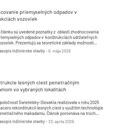
redlžuje životnosť konštrukcie a zároveň významne skracuje
as opráv a s tým súvisiacich dopravných obmedzení.
covanie priemyselných odpadov v
ukciách vozoviek
 článku sú uvedené poznatky z oblasti zhodnocovania
riemyselných odpadov v konštrukciách udržateľných
ozoviek. Prezentujú sa teoretické základy možností
hodnocovania odpadov z cigariet, cigaretových náplní a
asopis Inžinierske stavby
-
6. mája 2026
horkov v obrusných vrstvách asfaltových vozoviek. V rámci
lovenska ide o prvé výstupy pilotného projektu rehabilitácie
ozovky cesty II/121 v Malinove prostredníctvom asfaltového
oberca mastixového SMA (Stone Mastic Asphalt) s využitím
igaretových odpadov ako náhrady celulózových vlákien v
sfaltovej zmesi SMA.
trukcie lesných ciest penetračným
mom vo vybraných lokalitách
poločnosť Swietelsky-Slovakia realizovala v roku 2025
iacero rekonštrukcií lesných ciest s využitím technológie
enetračného makadamu. Článok porovnáva na troch
tavbách zvolené skladby vozoviek, riešenie odvodnenia a
asopis Inžinierske stavby
-
23. apríla 2026
rganizačné špecifiká realizácie v teréne s obmedzeným