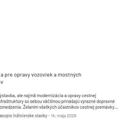
TZB HAUSTECHNIK 3/2026
ia pre opravy vozoviek a mostných
ov
ýstavba, ale najmä modernizácia a opravy cestnej
nfraštruktúry so sebou väčšinou prinášajú výrazné dopravné
bmedzenia. Želaním všetkých účastníkov cestnej premávky
e, aby boli všetky práce zrealizované v čo najkratšom čase a
asopis Inžinierske stavby
-
14. mája 2026
valite, ktorá zabezpečí dlhodobú životnosť konštrukcie.
oužitie samolepiacich mreží GlasGrid® s polymérovým
chranným povlakom, ako aj inovatívneho výrobku GlasGrid®
apid pri rekonštrukciách povrchov vozoviek významne