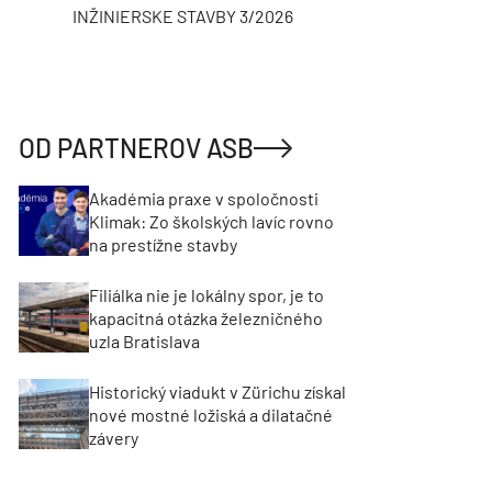
INŽINIERSKE STAVBY 3/2026
ASB
OD PARTNEROV ASB
Akadémia praxe v spoločnosti
Klimak: Zo školských lavíc rovno
na prestížne stavby
Filiálka nie je lokálny spor, je to
kapacitná otázka železničného
uzla Bratislava
Historický viadukt v Zürichu získal
nové mostné ložiská a dilatačné
závery