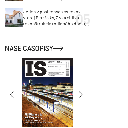
Jeden z posledných svedkov
starej Petržalky. Získa citlivá
rekonštrukcia rodinného domu
cenu za architektúru?
NAŠE ČASOPISY