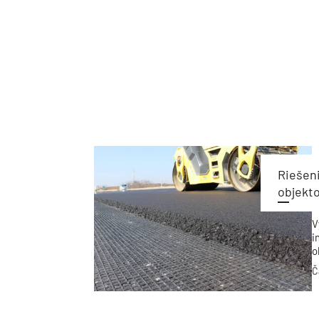
Riešen
objekt
V
i
o
j
Č
k
P
o
R