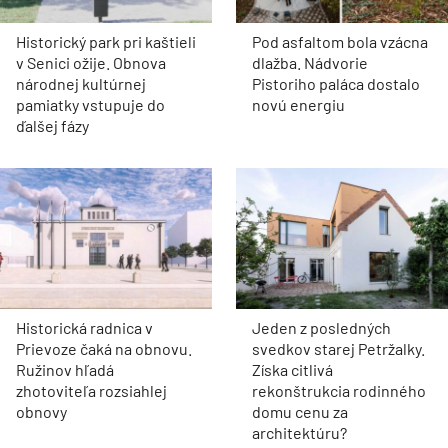
Historický park pri kaštieli
Pod asfaltom bola vzácna
v Senici ožije. Obnova
dlažba. Nádvorie
národnej kultúrnej
Pistoriho paláca dostalo
pamiatky vstupuje do
novú energiu
ďalšej fázy
Historická radnica v
Jeden z posledných
Prievoze čaká na obnovu.
svedkov starej Petržalky.
Ružinov hľadá
Získa citlivá
zhotoviteľa rozsiahlej
rekonštrukcia rodinného
obnovy
domu cenu za
architektúru?