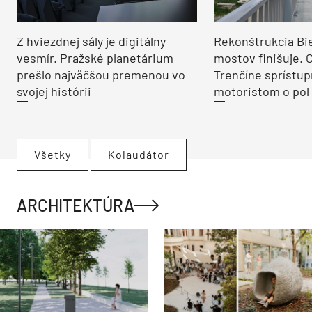
Z hviezdnej sály je digitálny
Rekonštrukcia Bi
vesmír. Pražské planetárium
mostov finišuje. 
prešlo najväčšou premenou vo
Trenčíne sprístup
svojej histórii
motoristom o pol 
Všetky
Kolaudátor
ARCHITEKTÚRA