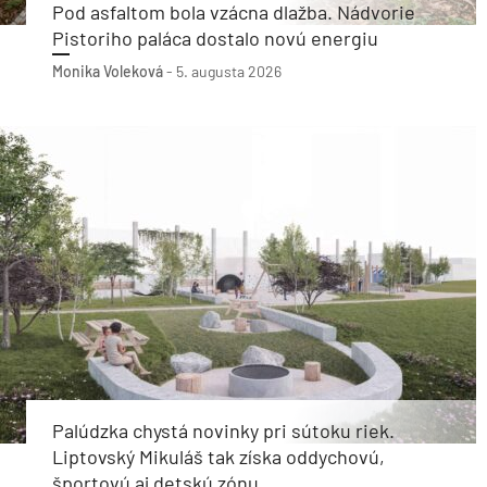
Pod asfaltom bola vzácna dlažba. Nádvorie
Pistoriho paláca dostalo novú energiu
Monika Voleková
-
5. augusta 2026
Palúdzka chystá novinky pri sútoku riek.
Liptovský Mikuláš tak získa oddychovú,
športovú aj detskú zónu