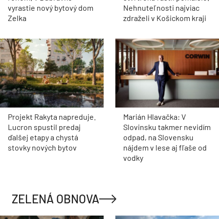
vyrastie nový bytový dom
Nehnuteľnosti najviac
Zelka
zdraželi v Košickom kraji
Projekt Rakyta napreduje.
Marián Hlavačka: V
Lucron spustil predaj
Slovinsku takmer nevidím
ďalšej etapy a chystá
odpad, na Slovensku
stovky nových bytov
nájdem v lese aj fľaše od
vodky
ZELENÁ OBNOVA