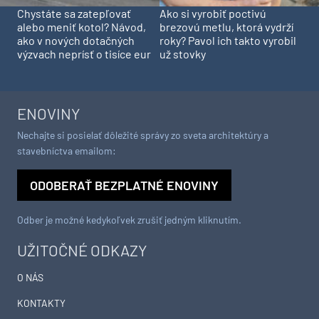
Chystáte sa zatepľovať
Ako si vyrobiť poctivú
alebo meniť kotol? Návod,
brezovú metlu, ktorá vydrží
ako v nových dotačných
roky? Pavol ich takto vyrobil
výzvach neprísť o tisíce eur
už stovky
ENOVINY
Nechajte si posielať dôležité správy zo sveta architektúry a
stavebníctva emailom:
ODOBERAŤ BEZPLATNÉ ENOVINY
Odber je možné kedykoľvek zrušiť jedným kliknutím.
UŽITOČNÉ ODKAZY
O NÁS
KONTAKTY