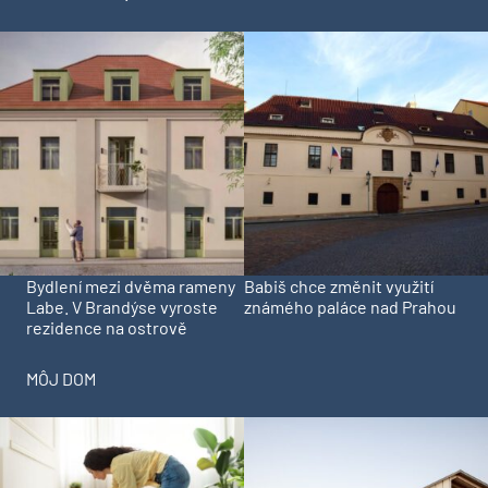
Bydlení mezi dvěma rameny
Babiš chce změnit využití
Labe. V Brandýse vyroste
známého paláce nad Prahou
rezidence na ostrově
MÔJ DOM