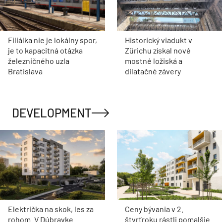
Filiálka nie je lokálny spor,
Historický viadukt v
je to kapacitná otázka
Zürichu získal nové
železničného uzla
mostné ložiská a
Bratislava
dilatačné závery
DEVELOPMENT
Električka na skok, les za
Ceny bývania v 2.
rohom. V Dúbravke
štvrťroku rástli pomalšie.