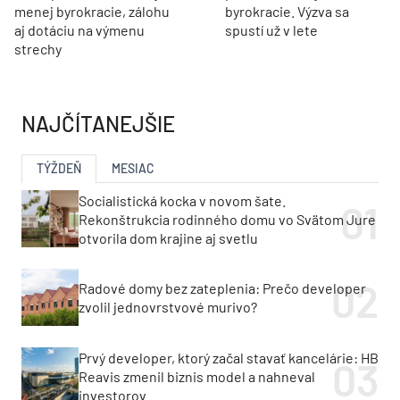
menej byrokracie, zálohu
byrokracie. Výzva sa
aj dotáciu na výmenu
spustí už v lete
strechy
NAJČÍTANEJŠIE
TÝŽDEŇ
MESIAC
Socialistická kocka v novom šate.
Rekonštrukcia rodinného domu vo Svätom Jure
otvorila dom krajine aj svetlu
Radové domy bez zateplenia: Prečo developer
zvolil jednovrstvové murivo?
Prvý developer, ktorý začal stavať kancelárie: HB
Reavis zmenil biznis model a nahneval
investorov