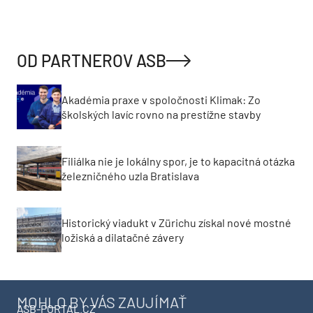
OD PARTNEROV ASB
Akadémia praxe v spoločnosti Klimak: Zo
školských lavíc rovno na prestížne stavby
Filiálka nie je lokálny spor, je to kapacitná otázka
železničného uzla Bratislava
Historický viadukt v Zürichu získal nové mostné
ložiská a dilatačné závery
MOHLO BY VÁS ZAUJÍMAŤ
ASB-PORTAL.CZ