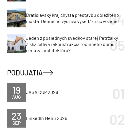
Bratislavský kraj chystá prestavbu dôležitého
mosta. Denne ho využíva vyše 13-tisíc vozidiel
Jeden z posledných svedkov starej Petržalky.
Získa citlivá rekonštrukcia rodinného domu
cenu za architektúru?
PODUJATIA
19
JAGA CUP 2026
AUG
23
LinkedIn Menu 2026
SEP