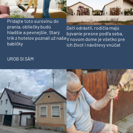
Pridajte túto surovinu do
prania, obliečky budú
Deti odrástli, rodičia majú
hladšie a pevnejšie. Starý
bývanie presne podľa seba.
trik z hotelov poznali už naše
V novom dome je všetko pre
babičky
ich život i návštevy vnúčat
UROB SI SÁM