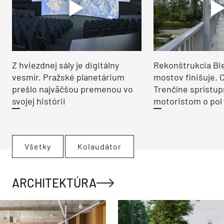
Z hviezdnej sály je digitálny
Rekonštrukcia Bi
vesmír. Pražské planetárium
mostov finišuje. 
prešlo najväčšou premenou vo
Trenčíne sprístup
svojej histórii
motoristom o pol 
Všetky
Kolaudátor
ARCHITEKTÚRA