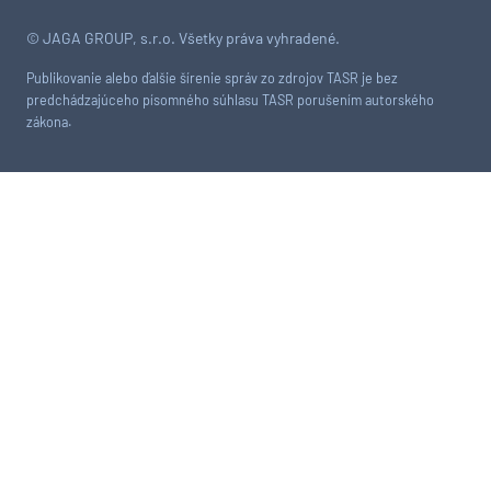
© JAGA GROUP, s.r.o. Všetky práva vyhradené.
Publikovanie alebo ďalšie šírenie správ zo zdrojov TASR je bez
predchádzajúceho písomného súhlasu TASR porušením autorského
zákona.