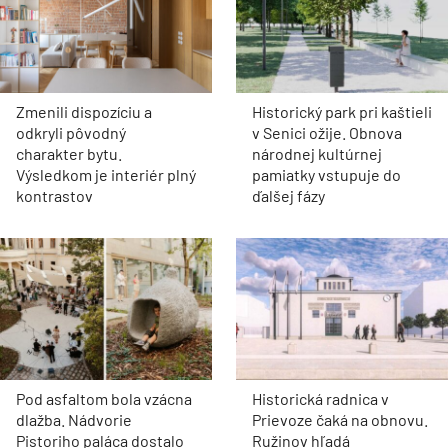
Zmenili dispozíciu a
Historický park pri kaštieli
odkryli pôvodný
v Senici ožije. Obnova
charakter bytu.
národnej kultúrnej
Výsledkom je interiér plný
pamiatky vstupuje do
kontrastov
ďalšej fázy
Pod asfaltom bola vzácna
Historická radnica v
dlažba. Nádvorie
Prievoze čaká na obnovu.
Pistoriho paláca dostalo
Ružinov hľadá