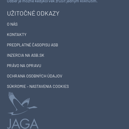
Odber je možné kedykoľvek zrušiť jedným kliknutím.
UŽITOČNÉ ODKAZY
O NÁS
KONTAKTY
PREDPLATNÉ ČASOPISU ASB
INZERCIA NA ASB.SK
PRÁVO NA OPRAVU
OCHRANA OSOBNÝCH ÚDAJOV
SÚKROMIE – NASTAVENIA COOKIES