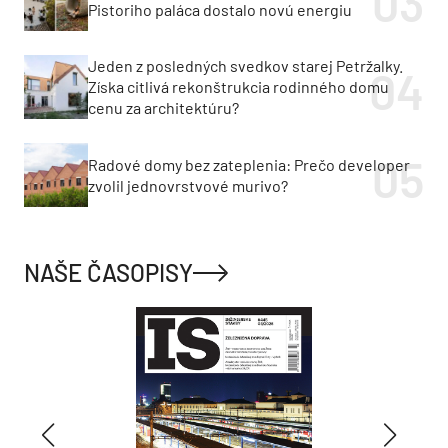
Pistoriho paláca dostalo novú energiu
Jeden z posledných svedkov starej Petržalky.
Získa citlivá rekonštrukcia rodinného domu
cenu za architektúru?
Radové domy bez zateplenia: Prečo developer
zvolil jednovrstvové murivo?
NAŠE ČASOPISY