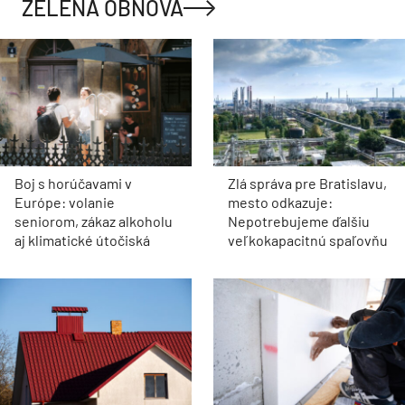
ZELENÁ OBNOVA
Boj s horúčavami v
Zlá správa pre Bratislavu,
Európe: volanie
mesto odkazuje:
seniorom, zákaz alkoholu
Nepotrebujeme ďalšiu
aj klimatické útočiská
veľkokapacitnú spaľovňu