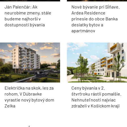
Ján Palenčár: Ak
Nové bývanie pri Sĺňave.
neurobíme zmeny, stále
Ardea Residence
budeme najhorší v
prinesie do obce Banka
dostupnosti bývania
desiatky bytov a
apartmánov
Električka na skok, les za
Ceny bývania v 2.
rohom. V Dúbravke
štvrťroku rástli pomalšie.
vyrastie nový bytový dom
Nehnuteľnosti najviac
Zelka
zdraželi v Košickom kraji