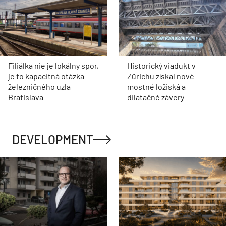
Filiálka nie je lokálny spor,
Historický viadukt v
je to kapacitná otázka
Zürichu získal nové
železničného uzla
mostné ložiská a
Bratislava
dilatačné závery
DEVELOPMENT