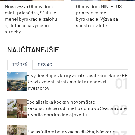
Nová výzva Obnov dom
Obnov dom MINI PLUS
mini+ prichádza. Sľubuje
prinesie menej
menej byrokracie, zálohu
byrokracie. Výzva sa
aj dotáciu na výmenu
spustí už v lete
strechy
NAJČÍTANEJŠIE
TÝŽDEŇ
MESIAC
Prvý developer, ktorý začal stavať kancelárie: HB
Reavis zmenil biznis model a nahneval
investorov
Socialistická kocka v novom šate.
Rekonštrukcia rodinného domu vo Svätom Jure
otvorila dom krajine aj svetlu
Pod asfaltom bola vzácna dlažba. Nádvorie