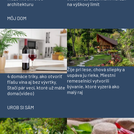
architekturu
na výškový limit
MÔJ DOM
Žije pri lese, chová sliepky a
uspáva ju rieka. Miestni
4 domáce triky, ako otvoriť
remeselníci vytvorili
fľašu vína aj bez vývrtky.
bývanie, ktoré vyzerá ako
Stačí pár vecí, ktoré už máte
malý raj
doma (video)
UROB SI SÁM