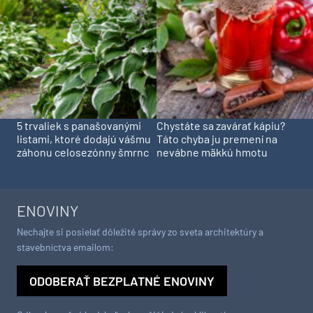
5 trvaliek s panašovanými
Chystáte sa zavárať kápiu?
listami, ktoré dodajú vášmu
Táto chyba ju premení na
záhonu celosezónny šmrnc
nevábne mäkkú hmotu
ENOVINY
Nechajte si posielať dôležité správy zo sveta architektúry a
stavebníctva emailom:
ODOBERAŤ BEZPLATNÉ ENOVINY