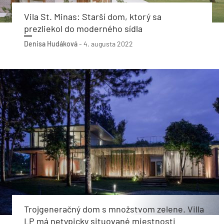
Vila St. Minas: Starší dom, ktorý sa
prezliekol do moderného sídla
Denisa Hudáková
-
4. augusta 2022
Trojgeneračný dom s množstvom zelene. Villa
LP má netypicky situované miestnosti