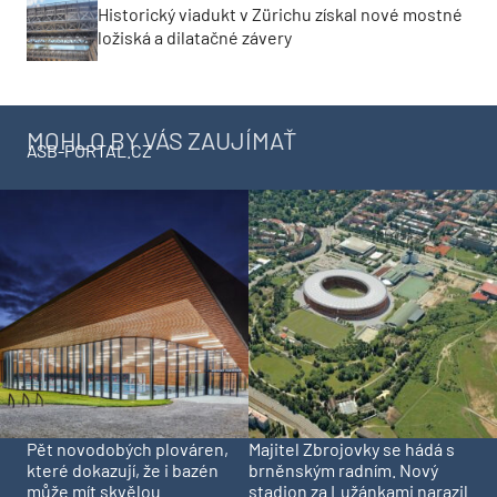
Historický viadukt v Zürichu získal nové mostné
ložiská a dilatačné závery
MOHLO BY VÁS ZAUJÍMAŤ
ASB-PORTAL.CZ
Pět novodobých plováren,
Majitel Zbrojovky se hádá s
které dokazují, že i bazén
brněnským radním. Nový
může mít skvělou
stadion za Lužánkami narazil