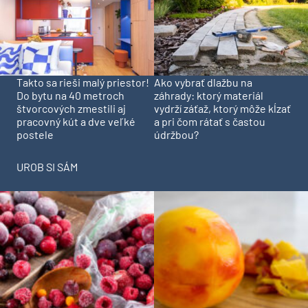
Takto sa rieši malý priestor!
Ako vybrať dlažbu na
Do bytu na 40 metroch
záhrady: ktorý materiál
štvorcových zmestili aj
vydrží záťaž, ktorý môže kĺzať
pracovný kút a dve veľké
a pri čom rátať s častou
postele
údržbou?
UROB SI SÁM