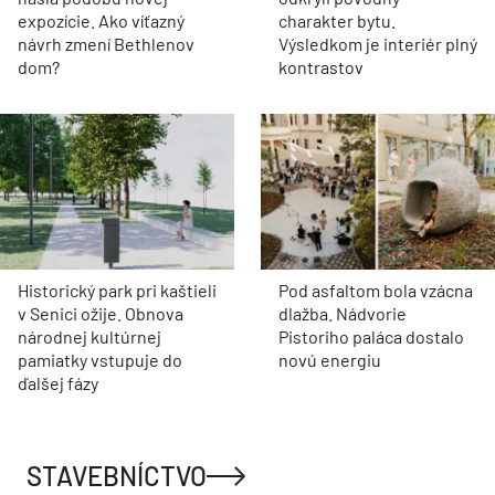
expozície. Ako víťazný
charakter bytu.
návrh zmení Bethlenov
Výsledkom je interiér plný
dom?
kontrastov
Historický park pri kaštieli
Pod asfaltom bola vzácna
v Senici ožije. Obnova
dlažba. Nádvorie
národnej kultúrnej
Pistoriho paláca dostalo
pamiatky vstupuje do
novú energiu
ďalšej fázy
STAVEBNÍCTVO