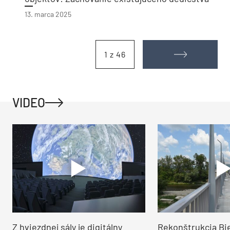
13. marca 2025
1 z 46
VIDEO
Z hviezdnej sály je digitálny
Rekonštrukcia Bi