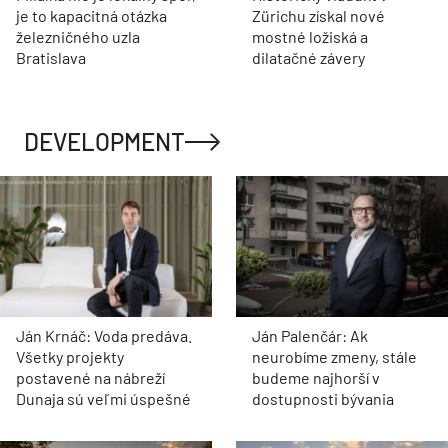
je to kapacitná otázka
Zürichu získal nové
železničného uzla
mostné ložiská a
Bratislava
dilatačné závery
DEVELOPMENT
Ján Krnáč: Voda predáva.
Ján Palenčár: Ak
Všetky projekty
neurobíme zmeny, stále
postavené na nábreží
budeme najhorší v
Dunaja sú veľmi úspešné
dostupnosti bývania