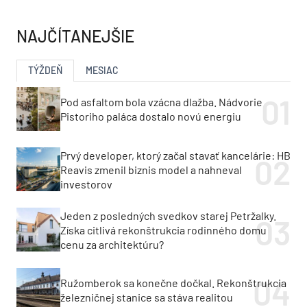
NAJČÍTANEJŠIE
TÝŽDEŇ
MESIAC
Pod asfaltom bola vzácna dlažba. Nádvorie
Pistoriho paláca dostalo novú energiu
Prvý developer, ktorý začal stavať kancelárie: HB
Reavis zmenil biznis model a nahneval
investorov
Jeden z posledných svedkov starej Petržalky.
Získa citlivá rekonštrukcia rodinného domu
cenu za architektúru?
Ružomberok sa konečne dočkal. Rekonštrukcia
železničnej stanice sa stáva realitou