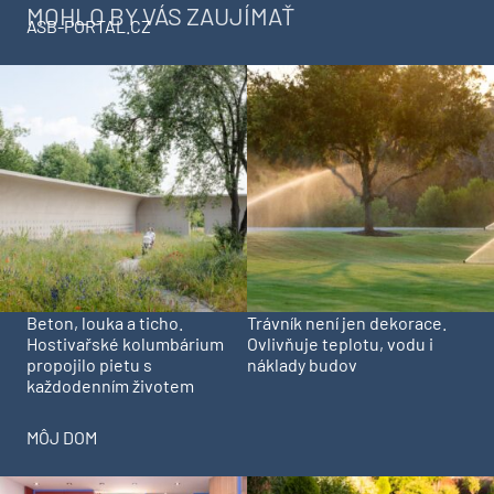
MOHLO BY VÁS ZAUJÍMAŤ
ASB-PORTAL.CZ
Beton, louka a ticho.
Trávník není jen dekorace.
Hostivařské kolumbárium
Ovlivňuje teplotu, vodu i
propojilo pietu s
náklady budov
každodenním životem
MÔJ DOM