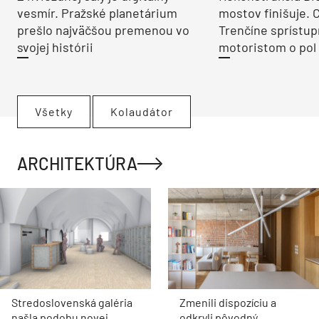
vesmír. Pražské planetárium
mostov finišuje. 
prešlo najväčšou premenou vo
Trenčíne sprístup
svojej histórii
motoristom o pol 
Všetky
Kolaudátor
ARCHITEKTÚRA
Stredoslovenská galéria
Zmenili dispozíciu a
našla podobu novej
odkryli pôvodný