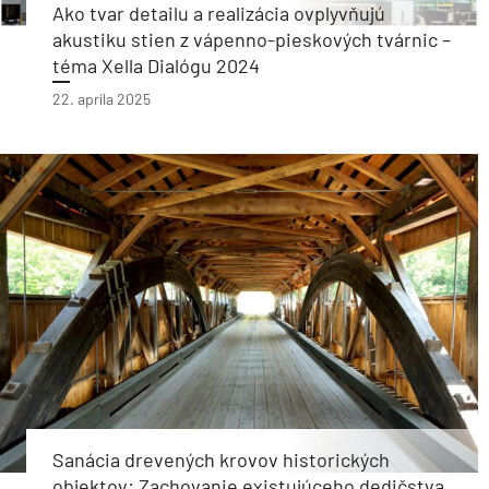
Ako tvar detailu a realizácia ovplyvňujú
akustiku stien z vápenno-pieskových tvárnic –
téma Xella Dialógu 2024
22. apríla 2025
Sanácia drevených krovov historických
objektov: Zachovanie existujúceho dedičstva