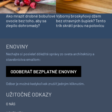
Ako mraziť drobné bobuľové
Výborný broskyňový džem
ovocie bez toho, aby sa
bez otravných šupiek? Tento
zlepilo dohromady?
trik skráti prácu na polovicu
ENOVINY
Nechajte si posielať dôležité správy zo sveta architektúry a
stavebníctva emailom:
ODOBERAŤ BEZPLATNÉ ENOVINY
Odber je možné kedykoľvek zrušiť jedným kliknutím.
UŽITOČNÉ ODKAZY
O NÁS