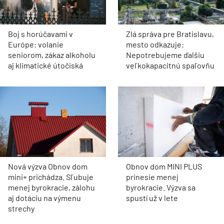
Boj s horúčavami v
Zlá správa pre Bratislavu,
Európe: volanie
mesto odkazuje:
seniorom, zákaz alkoholu
Nepotrebujeme ďalšiu
aj klimatické útočiská
veľkokapacitnú spaľovňu
Nová výzva Obnov dom
Obnov dom MINI PLUS
mini+ prichádza. Sľubuje
prinesie menej
menej byrokracie, zálohu
byrokracie. Výzva sa
aj dotáciu na výmenu
spustí už v lete
strechy