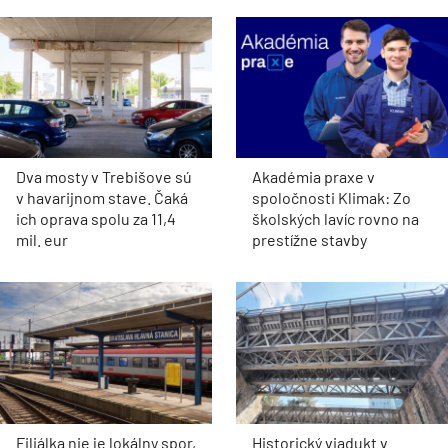
Dva mosty v Trebišove sú
Akadémia praxe v
v havarijnom stave. Čaká
spoločnosti Klimak: Zo
ich oprava spolu za 11,4
školských lavíc rovno na
mil. eur
prestížne stavby
Filiálka nie je lokálny spor,
Historický viadukt v