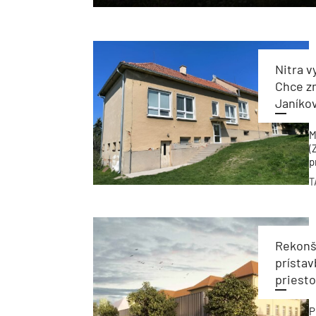
Nitra v
Chce z
Janíko
M
(
p
n
T
Rekonš
prísta
priesto
P