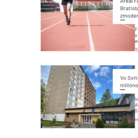
Areál F
Bratisl
zmoder
F
v
e
P
T
r
6
Vo Svit
milióno
I
A
S
s
r
o
p