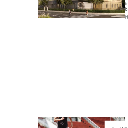
i
b
P
M