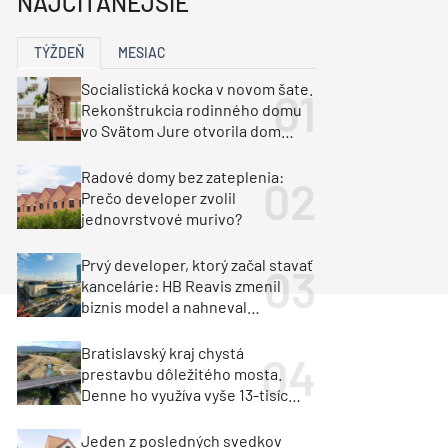
NAJČÍTANEJŠIE
y
Klimatizácia a vetranie
urz Milan Murcka
TÝŽDEŇ
MESIAC
Socialistická kocka v novom šate.
Rekonštrukcia rodinného domu
vo Svätom Jure otvorila dom
krajine aj svetlu
Radové domy bez zateplenia:
Prečo developer zvolil
jednovrstvové murivo?
Prvý developer, ktorý začal stavať
kancelárie: HB Reavis zmenil
biznis model a nahneval
investorov
Bratislavský kraj chystá
prestavbu dôležitého mosta.
Denne ho využíva vyše 13-tisíc
vozidiel
Jeden z posledných svedkov