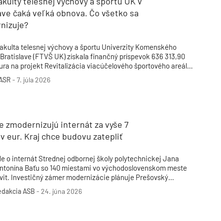
akulty telesnej výchovy a športu UK v
ave čaká veľká obnova. Čo všetko sa
nizuje?
akulta telesnej výchovy a športu Univerzity Komenského
 Bratislave (FTVŠ UK) získala finančný príspevok 636 313,90
ura na projekt Revitalizácia viacúčelového športového areálu.
odpora bola schválená v rámci programu Výstavba,
ASR
-
7. júla 2026
ekonštrukcia a modernizácia športovej infraštruktúry – INFRA
, ktorý vyhlásil Fond na podporu športu.
e zmodernizujú internát za vyše 7
v eur. Kraj chce budovu zatepliť
de o internát Strednej odbornej školy polytechnickej Jana
ntonína Baťu so 140 miestami vo východoslovenskom meste
vit. Investičný zámer modernizácie plánuje Prešovský
amosprávny kraj (PSK) v predbežnej výške 7,1 mil. eur, ktorý
edakcia ASB
-
24. júna 2026
 tom informoval na svojej stránke. Komplex má ubytovaciu,
repojovaciu a polyfunkčnú časť