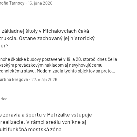
riebehu mája 2026, pričom popredné priečky obsadili študenti
roňa Tarnócy
-
15. júna 2026
akulty architektúry a dizajnu STU v Bratislave.
základnej školy v Michalovciach čaká
rukcia. Ostane zachovaný jej historický
ter?
nohé školské budovy postavené v 19. a 20. storočí dnes čelia
ysokým prevádzkovým nákladom aj nevyhovujúcemu
echnickému stavu. Modernizácia týchto objektov sa preto
táva dôležitou súčasťou investícií samospráv. Jedným z
artina Gregová
-
27. mája 2026
ktuálnych projektov je aj komplexná obnova Základnej školy
avla Horova v Michalovciach, ktorá má priniesť výrazné
níženie energetickej náročnosti budovy.
ideo
zdravia a športu v Petržalke vstupuje
 realizácie. V rámci areálu vznikne aj
ultifunkčná mestská zóna