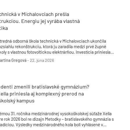
hnická v Michalovciach prešla
rukciou. Energiu jej vyrába vlastná
tika
tredná odborná škola technická v Michalovciach ukončila
ozsiahlu rekonštrukciu, ktorá ju zaradila medzi prvé župné
koly s vlastnou fotovoltickou elektrárňou. Investícia priniesla
yššiu energetickú efektívnosť, výrazné úspory a modernejšie
artina Gregová
-
22. júna 2026
odmienky pre vzdelávanie.
udenti zmenili bratislavské gymnázium?
ella priniesla aj komplexný prerod na
školský kampus
émou 31. ročníka medzinárodnej vysokoškolskej súťaže Xella
re rok 2026 bol re:dizajn Metodky – bratislavského gymnázia s
radíciou. Výsledky medzinárodného kola boli vyhlásené v