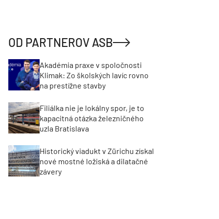
OD PARTNEROV ASB
Akadémia praxe v spoločnosti
Klimak: Zo školských lavíc rovno
na prestížne stavby
Filiálka nie je lokálny spor, je to
kapacitná otázka železničného
uzla Bratislava
Historický viadukt v Zürichu získal
nové mostné ložiská a dilatačné
závery