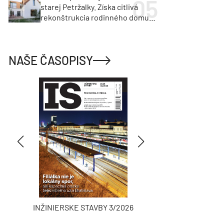
starej Petržalky. Získa citlivá
rekonštrukcia rodinného domu
cenu za architektúru?
NAŠE ČASOPISY
INŽINIERSKE STAVBY 3/2026
ASB