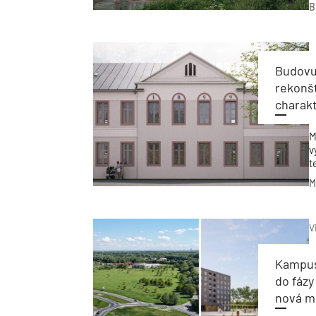
p
B
F
Budovu 
rekonšt
charak
M
v
t
s
M
a
P
z
V
Kampus 
do fázy
nová m