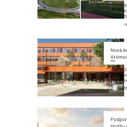
B
K
f
j
r
v
Nová ér
Atómov
Z
v
r
r
M
n
Podpora
Hodžu 