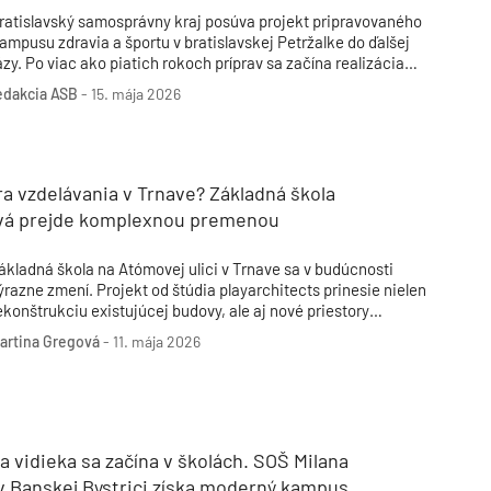
ratislavský samosprávny kraj posúva projekt pripravovaného
ampusu zdravia a športu v bratislavskej Petržalke do ďalšej
ázy. Po viac ako piatich rokoch príprav sa začína realizácia
ednej z historicky najväčších investícií kraja do oblasti
edakcia ASB
-
15. mája 2026
zdelávania, športu a podpory zdravého životného štýlu.
a vzdelávania v Trnave? Základná škola
á prejde komplexnou premenou
ákladná škola na Atómovej ulici v Trnave sa v budúcnosti
ýrazne zmení. Projekt od štúdia playarchitects prinesie nielen
ekonštrukciu existujúcej budovy, ale aj nové priestory
eflektujúce súčasné vzdelávacie prístupy. Čo všetko prinesie
artina Gregová
-
11. mája 2026
ová podoba a v čom je výnimočná?
 vidieka sa začína v školách. SOŠ Milana
v Banskej Bystrici získa moderný kampus