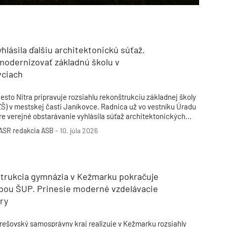
yhlásila ďalšiu architektonickú súťaž.
modernizovať základnú školu v
vciach
esto Nitra pripravuje rozsiahlu rekonštrukciu základnej školy
ZŠ) v mestskej časti Janíkovce. Radnica už vo vestníku Úradu
re verejné obstarávanie vyhlásila súťaž architektonických
ávrhov.
ASR
redakcia ASB
-
10. júla 2026
trukcia gymnázia v Kežmarku pokračuje
vbou ŠUP. Prinesie moderné vzdelávacie
ry
TZB HAUSTECHNIK 3/2026
rešovský samosprávny kraj realizuje v Kežmarku rozsiahly