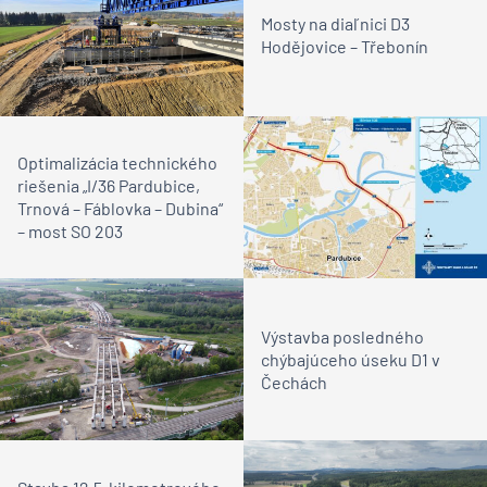
Mosty na diaľnici D3
Hodějovice – Třebonín
Optimalizácia technického
riešenia „I/36 Pardubice,
Trnová – Fáblovka – Dubina“
– most SO 203
Výstavba posledného
chýbajúceho úseku D1 v
Čechách