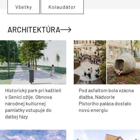
Všetky
Kolaudátor
ARCHITEKTÚRA
Historický park pri kaštieli
Pod asfaltom bola vzácna
v Senici ožije. Obnova
dlažba. Nádvorie
národnej kultúrnej
Pistoriho paláca dostalo
pamiatky vstupuje do
novú energiu
ďalšej fázy