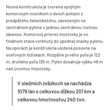
Nosná konštrukcia je tvorená spojitým
komorovým nosníkom o dvoch poliach z
predpätého železobetónu, zaveseným na
centrálnom pylóne s jednou centrálnou rovinou
závesov. Komorový prierez mostovky je vo
finálnom stave votknutý do spodnej stavby pylónu.
Na oporách je konštrukcia uložená posuvne na
oceľových ložiskách. Rozpätie prvého poľa je 122
m, druhého poľa 135 m. Pylón dosahuje výšku 48 m
nad úrovňou mostovky.
V siedmich zväzkoch sa nachádza
1079 lán s celkovou dĺžkou 201 km a
celkovou hmotnosťou 240 ton.