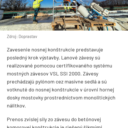
Zdroj: Doprastav
Zavesenie nosnej konštrukcie predstavuje
posledný krok výstavby. Lanové závesy sú
realizované pomocou certifikovaného systému
mostných závesov VSL SSI 2000. Závesy
prechádzajú pylónom cez masívne sedlá a sú
votknuté do nosnej konštrukcie v úrovni hornej
dosky mostovky prostredníctvom monolitických
nálitkov.
Prenos zvislej sily zo závesu do betónovej
komorovej konštrukcie je riešený šikmými