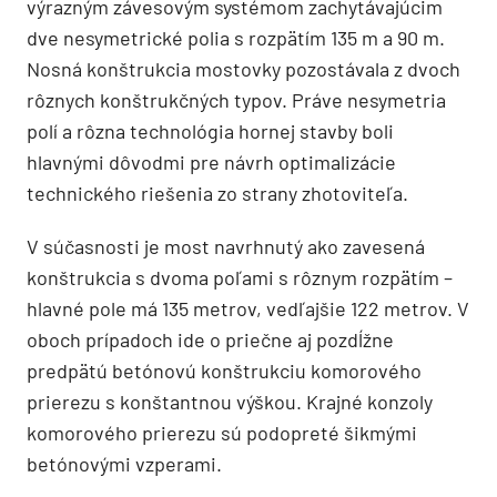
výrazným závesovým systémom zachytávajúcim
dve nesymetrické polia s rozpätím 135 m a 90 m.
Nosná konštrukcia mostovky pozostávala z dvoch
rôznych konštrukčných typov. Práve nesymetria
polí a rôzna technológia hornej stavby boli
hlavnými dôvodmi pre návrh optimalizácie
technického riešenia zo strany zhotoviteľa.
V súčasnosti je most navrhnutý ako zavesená
konštrukcia s dvoma poľami s rôznym rozpätím –
hlavné pole má 135 metrov, vedľajšie 122 metrov. V
oboch prípadoch ide o priečne aj pozdĺžne
predpätú betónovú konštrukciu komorového
prierezu s konštantnou výškou. Krajné konzoly
komorového prierezu sú podopreté šikmými
betónovými vzperami.