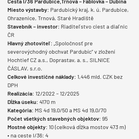
Cesta I/36 Pardubice,Trnová – Fáblovka – Dubina
Miesto výstavby
: Pardubický kraj, k. ú. Pardubice,
Ohrazenice, Trnová, Staré Hradiště
Stavebník – investor
: Riaditeľstvo ciest a diaľnic
ČR
Hlavný zhotoviteľ
: „Spoločnosť pre
severovýchodný obchvat Pardubíc“ v zložení
Hochtief CZ a.s., Doprastav, a. s., SILNICE
ČÁSLAV, s.r.o.
Celkové investičné náklady
: 1,446 mld. CZK bez
DPH
Realizácia
: 12/2022 – 12/2025
Dĺžka úseku
: 4170 m
Kategória
: MS 4d 19,0/50 a MS 4d 19,0/70
Počet všetkých stavebných objektov
: 95
Mostné objekty
: 10 (celková dĺžka mostov 473 m)
• na ceste I/36: 4