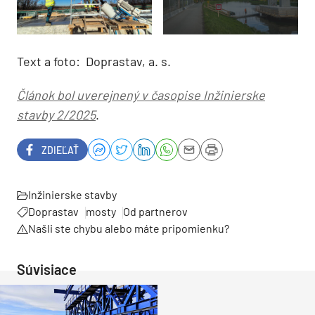
Text a foto: Doprastav, a. s.
Článok bol uverejnený v časopise Inžinierske
stavby 2/2025
.
ZDIEĽAŤ
Inžinierske stavby
Doprastav
mosty
Od partnerov
Našli ste chybu alebo máte pripomienku?
Súvisiace