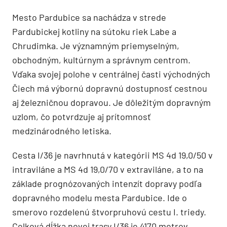
Mesto Pardubice sa nachádza v strede
Pardubickej kotliny na sútoku riek Labe a
Chrudimka. Je významným priemyselným,
obchodným, kultúrnym a správnym centrom.
Vďaka svojej polohe v centrálnej časti východných
Čiech má výbornú dopravnú dostupnosť cestnou
aj železničnou dopravou. Je dôležitým dopravným
uzlom, čo potvrdzuje aj prítomnosť
medzinárodného letiska.
Cesta I/36 je navrhnutá v kategórii MS 4d 19,0/50 v
intraviláne a MS 4d 19,0/70 v extraviláne, a to na
základe prognózovaných intenzít dopravy podľa
dopravného modelu mesta Pardubice. Ide o
smerovo rozdelenú štvorpruhovú cestu I. triedy.
Celková dĺžka novej trasy I/36 je 4170 metrov.