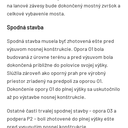
na lanové závesy bude dokončený mostný zvršok a
celkové vybavenie mosta.
Spodná stavba
Spodná stavba musela byť zhotovená ešte pred
výsuvom nosnej konštrukcie. Opora O1 bola
budovaná z úrovne terénu a pred výsuvom bola
dokončená približne do polovice svojej výšky.
Slúžila zároveň ako oporný prah pre výrobný
priestor zriadený na predpolí za oporou O1.
Dokončenie opory O1 do plnej výšky sa uskutočnilo
až po výstavbe nosnej konštrukcie.
Ostatné časti trvalej spodnej stavby – opora O3 a
podpera P2 – boli zhotovené do plnej výšky ešte
pred vysunutím nosnej konštrukcie.