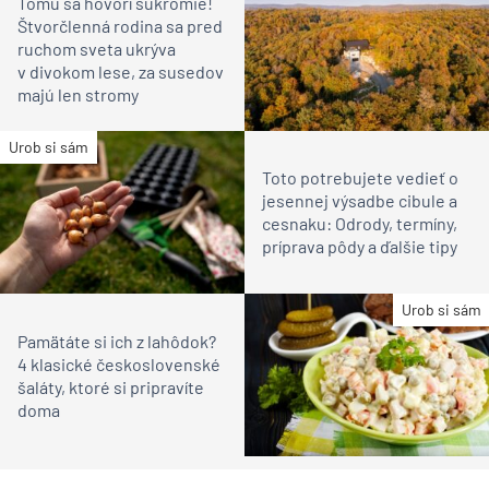
Tomu sa hovorí súkromie!
Štvorčlenná rodina sa pred
ruchom sveta ukrýva
v divokom lese, za susedov
majú len stromy
Urob si sám
Toto potrebujete vedieť o
jesennej výsadbe cibule a
cesnaku: Odrody, termíny,
príprava pôdy a ďalšie tipy
Urob si sám
Pamätáte si ich z lahôdok?
4 klasické československé
šaláty, ktoré si pripravíte
doma