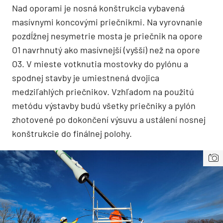
Nad oporami je nosná konštrukcia vybavená
masívnymi koncovými priečnikmi. Na vyrovnanie
pozdĺžnej nesymetrie mosta je priečnik na opore
O1 navrhnutý ako masívnejší (vyšší) než na opore
O3. V mieste votknutia mostovky do pylónu a
spodnej stavby je umiestnená dvojica
medziľahlých priečnikov. Vzhľadom na použitú
metódu výstavby budú všetky priečniky a pylón
zhotovené po dokončení výsuvu a ustálení nosnej
konštrukcie do finálnej polohy.