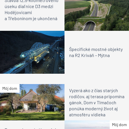
Stavba 12,5-kilometrového
úseku diaľnice D3 medzi
Hodějovicami
a Třebonínom je ukončená
Špecifické mostné objekty
na R2 Kriváň – Mýtna
Môj dom
Vyzerá ako z čias starých
rodičov, aj terasa pripomína
gánok. Dom v Tlmačoch
ponúka moderný život aj
atmosféru vidieka
Môj dom