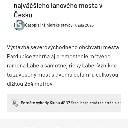
najväčšieho lanového mosta v
Česku
Časopis Inžinierske stavby
-
7. júla 2025
Výstavba severovýchodného obchvatu mesta
Pardubice zahŕňa aj premostenie mŕtveho
ramena Labe a samotnej rieky Labe. Vznikne
tu zavesený most s dvoma poľami a celkovou
dĺžkou 254 metrov.
Poznáte výhody Klubu ASB?
Stačí bezplatná registrácia a zí