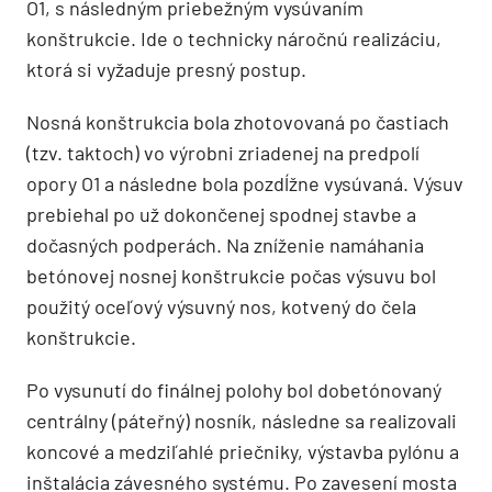
O1, s následným priebežným vysúvaním
konštrukcie. Ide o technicky náročnú realizáciu,
ktorá si vyžaduje presný postup.
Nosná konštrukcia bola zhotovovaná po častiach
(tzv. taktoch) vo výrobni zriadenej na predpolí
opory O1 a následne bola pozdĺžne vysúvaná. Výsuv
prebiehal po už dokončenej spodnej stavbe a
dočasných podperách. Na zníženie namáhania
betónovej nosnej konštrukcie počas výsuvu bol
použitý oceľový výsuvný nos, kotvený do čela
konštrukcie.
Po vysunutí do finálnej polohy bol dobetónovaný
centrálny (páteřný) nosník, následne sa realizovali
koncové a medziľahlé priečniky, výstavba pylónu a
inštalácia závesného systému. Po zavesení mosta