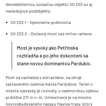
Neoddeliteľnou súčasťou objektu SO 203 sú aj
nasledujúce podobjekty:
SO 203.1 – Opevnenie podmostia
SO 203.2 – Dočasný most cez mŕtve rameno
Most je vysoký ako Petřínska
rozhľadňa a po jeho dokončení sa
stane novou dominantou Pardubíc.
Most sa nachádza v extraviláne, na okraji
zastavaného územia mesta Pardubice. Terén v
mieste výstavby je rovinatý, s nadmorskou výškou
približne 217 m n. m. Umiestnený je na mieste
novovybudovaného násypu hlavnej trasy, ktorý