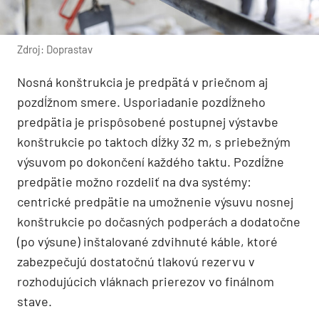
Zdroj: Doprastav
Nosná konštrukcia je predpätá v priečnom aj
pozdĺžnom smere. Usporiadanie pozdĺžneho
predpätia je prispôsobené postupnej výstavbe
konštrukcie po taktoch dĺžky 32 m, s priebežným
výsuvom po dokončení každého taktu. Pozdĺžne
predpätie možno rozdeliť na dva systémy:
centrické predpätie na umožnenie výsuvu nosnej
konštrukcie po dočasných podperách a dodatočne
(po výsune) inštalované zdvihnuté káble, ktoré
zabezpečujú dostatočnú tlakovú rezervu v
rozhodujúcich vláknach prierezov vo finálnom
stave.