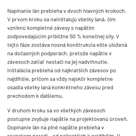
Napínanie lán prebieha v dvoch hlavných krokoch.
V prvom kroku sa nainštalujú všetky laná, čím
vzniknú kompletné závesy s napätím
zodpovedajúcim približne 50 % konečnej sily. V
tejto fáze zostáva nosná konštrukcia ešte uložená
na dočasných podperách, pretože napätie v
závesoch zatiaľ nestačí na jej nadvihnutie.
Inštalácia prebieha od najkratších závesov po
najdlhšie, pričom sa vždy najskôr kompletne
osadia všetky laná konkrétneho závesu pred
prechodom k ďalšiemu.
V druhom kroku sa vo všetkých závesoch
postupne zvyšuje napätie na projektovanú úroveň.
Dopínanie lán na plné napätie prebieha v
rovnakom poradí – od najkratších k najdlhším. V