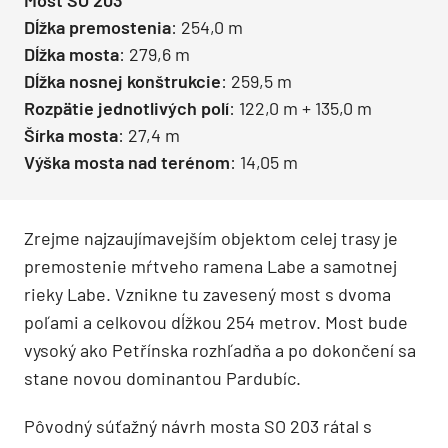
Most SO 203
Dĺžka premostenia
: 254,0 m
Dĺžka mosta
: 279,6 m
Dĺžka nosnej konštrukcie
: 259,5 m
Rozpätie jednotlivých polí
: 122,0 m + 135,0 m
Šírka mosta
: 27,4 m
Výška mosta nad terénom
: 14,05 m
Zrejme najzaujímavejším objektom celej trasy je
premostenie mŕtveho ramena Labe a samotnej
rieky Labe. Vznikne tu zavesený most s dvoma
poľami a celkovou dĺžkou 254 metrov. Most bude
vysoký ako Petřínska rozhľadňa a po dokončení sa
stane novou dominantou Pardubíc.
Pôvodný súťažný návrh mosta SO 203 rátal s