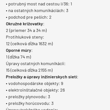
• potrubný most nad cestou I/36: 1
• na ostatných komunikáciách: 3
• podchod pre peších: 2
Okružné križovatky
:
2 (priemer 34 a 34 m)
Protihlukové steny:
12 (celková dĺžka 1632 m)
Oporné múry
:
1 (dĺžka 74 m)
Úpravy ostatných komunikácií:
15 (celková dĺžka 2155 m)
Preložky a úpravy inžinierskych sietí
:
• vodohospodárske objekty: 9
• elektroinštalačné objekty: 26
• preložky plynovodu: 3
• preložky horúcovodu: 3
Úpravy trakčného vedenia: