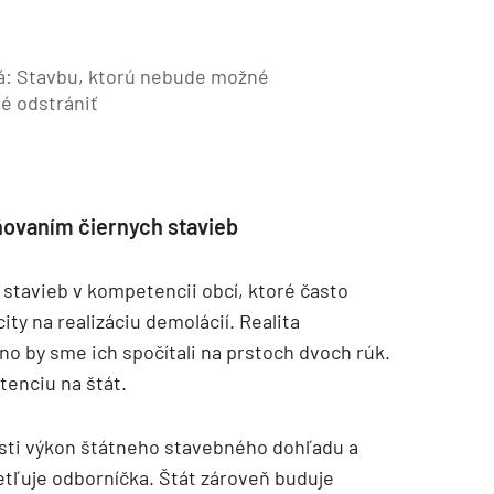
á: Stavbu, ktorú nebude možné
né odstrániť
ňovaním čiernych stavieb
stavieb v kompetencii obcí, ktoré často
ty na realizáciu demolácií. Realita
no by sme ich spočítali na prstoch dvoch rúk.
enciu na štát.
sti výkon štátneho stavebného dohľadu a
etľuje odborníčka. Štát zároveň buduje