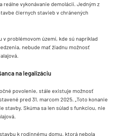
na reálne vykonávanie demolácií. Jedným z
stavbe čiernych stavieb v chránených
bu v problémovom území, kde sú napríklad
medzenia, nebude mať žiadnu možnosť
alajová.
anca na legalizáciu
čné povolenie, stále existuje možnosť
stavené pred 31. marcom 2025. „Toto konanie
e stavby. Skúma sa len súlad s funkciou, nie
lajová.
rístavbu k rodinnému domu, ktorá nebola