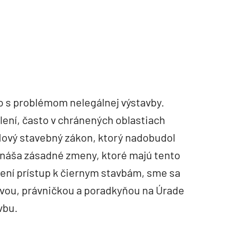
o s problémom nelegálnej výstavby.
lení, často v chránených oblastiach
ový stavebný zákon, ktorý nadobudol
prináša zásadné zmeny, ktoré majú tento
mení prístup k čiernym stavbám, sme sa
ovou, právničkou a poradkyňou na Úrade
vbu.