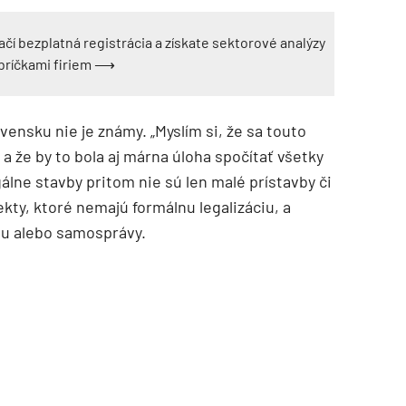
ačí bezplatná registrácia a získate sektorové analýzy
ebríčkami firiem ⟶
ensku nie je známy. „Myslím si, že sa touto
a že by to bola aj márna úloha spočítať všetky
gálne stavby pritom nie sú len malé prístavby či
ekty, ktoré nemajú formálnu legalizáciu, a
TZB HAUSTECHNIK 3/2026
tu alebo samosprávy.