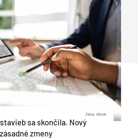
Inžinierske siete
Solárne kolektor
Interiérový dizajn
Bonusy Klubu ASB
Urbanizmus
Manažérsky k
Stavebná technika
Zdroj: iStock
 stavieb sa skončila. Nový
 zásadné zmeny