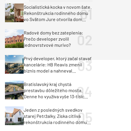
y
Klimatizácia a vetranie
Socialistická kocka v novom šate.
urz Milan Murcka
Rekonštrukcia rodinného domu
vo Svätom Jure otvorila dom
krajine aj svetlu
Radové domy bez zateplenia:
Prečo developer zvolil
jednovrstvové murivo?
Prvý developer, ktorý začal stavať
kancelárie: HB Reavis zmenil
biznis model a nahneval
investorov
Bratislavský kraj chystá
prestavbu dôležitého mosta.
Denne ho využíva vyše 13-tisíc
vozidiel
Jeden z posledných svedkov
starej Petržalky. Získa citlivá
rekonštrukcia rodinného domu
cenu za architektúru?