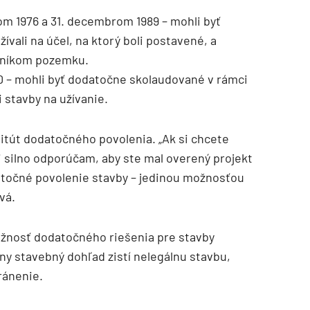
m 1976 a 31. decembrom 1989 – mohli byť
žívali na účel, na ktorý boli postavené, a
stníkom pozemku.
90 – mohli byť dodatočne skolaudované v rámci
 stavby na užívanie.
itút dodatočného povolenia. „Ak si chcete
mi silno odporúčam, aby ste mal overený projekt
točné povolenie stavby – jedinou možnosťou
vá.
ožnosť dodatočného riešenia pre stavby
y stavebný dohľad zistí nelegálnu stavbu,
ránenie.