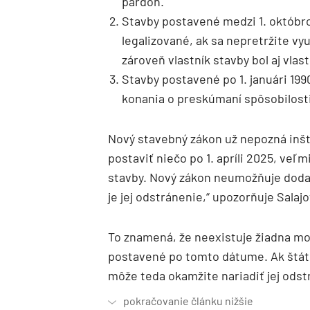
pardon.
Stavby postavené medzi 1. októbro
legalizované, ak sa nepretržite vyu
zároveň vlastník stavby bol aj vla
Stavby postavené po 1. januári 19
konania o preskúmaní spôsobilosti
Nový stavebný zákon už nepozná inšt
postaviť niečo po 1. apríli 2025, veľ
stavby. Nový zákon neumožňuje doda
je jej odstránenie,“ upozorňuje Salajo
To znamená, že neexistuje žiadna m
postavené po tomto dátume. Ak štátn
môže teda okamžite nariadiť jej odst