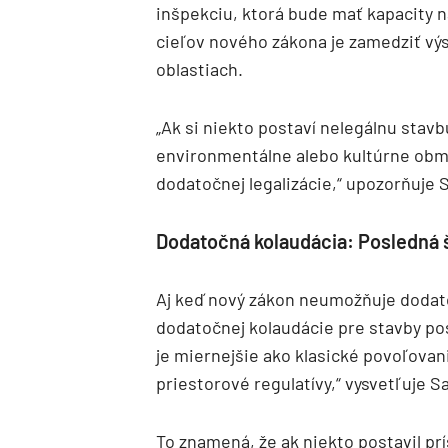
inšpekciu, ktorá bude mať kapacity 
cieľov nového zákona je zamedziť vý
oblastiach.
„Ak si niekto postaví nelegálnu stav
environmentálne alebo kultúrne ob
dodatočnej legalizácie,“ upozorňuje S
Dodatočná kolaudácia: Posledná š
Aj keď nový zákon neumožňuje dodato
dodatočnej kolaudácie pre stavby po
je miernejšie ako klasické povoľovani
priestorové regulatívy,“ vysvetľuje Sa
To znamená, že ak niekto postavil p