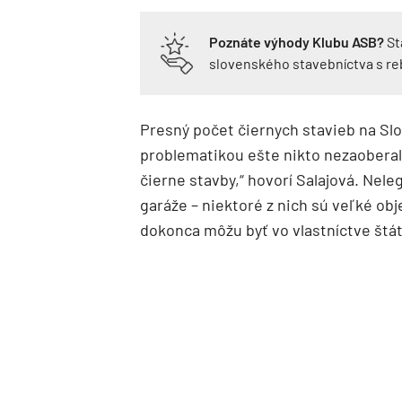
Poznáte výhody Klubu ASB?
St
slovenského stavebníctva s r
Presný počet čiernych stavieb na Slov
problematikou ešte nikto nezaoberal 
čierne stavby,“ hovorí Salajová. Nele
garáže – niektoré z nich sú veľké obj
dokonca môžu byť vo vlastníctve štá