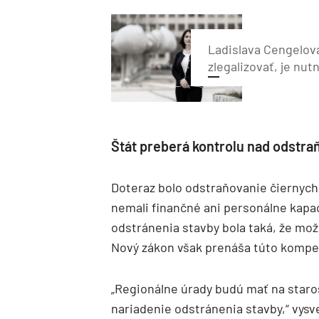
Ladislava Cengelov
zlegalizovať, je nut
Štát preberá kontrolu nad odstra
Doteraz bolo odstraňovanie čiernych 
nemali finančné ani personálne kapaci
odstránenia stavby bola taká, že mož
Nový zákon však prenáša túto kompet
„Regionálne úrady budú mať na staro
nariadenie odstránenia stavby,“ vysv