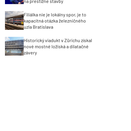
na prestížne stavby
Filiálka nie je lokálny spor, je to
kapacitná otázka železničného
uzla Bratislava
Historický viadukt v Zürichu získal
nové mostné ložiská a dilatačné
závery