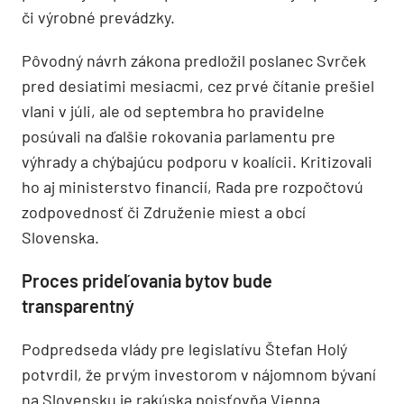
či výrobné prevádzky.
Pôvodný návrh zákona predložil poslanec Svrček
pred desiatimi mesiacmi, cez prvé čítanie prešiel
vlani v júli, ale od septembra ho pravidelne
posúvali na ďalšie rokovania parlamentu pre
výhrady a chýbajúcu podporu v koalícii. Kritizovali
ho aj ministerstvo financií, Rada pre rozpočtovú
zodpovednosť či Združenie miest a obcí
Slovenska.
Proces prideľovania bytov bude
transparentný
Podpredseda vlády pre legislatívu Štefan Holý
potvrdil, že prvým investorom v nájomnom bývaní
na Slovensku je rakúska poisťovňa Vienna