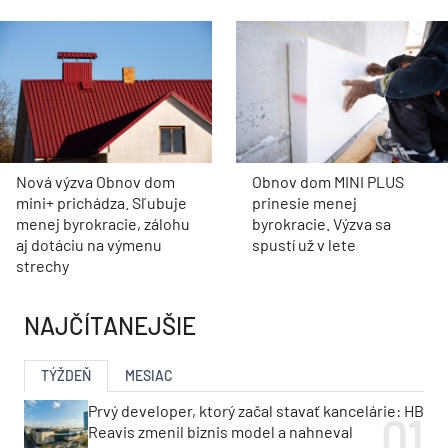
Nová výzva Obnov dom
Obnov dom MINI PLUS
mini+ prichádza. Sľubuje
prinesie menej
menej byrokracie, zálohu
byrokracie. Výzva sa
aj dotáciu na výmenu
spustí už v lete
strechy
NAJČÍTANEJŠIE
TÝŽDEŇ
MESIAC
Prvý developer, ktorý začal stavať kancelárie: HB
Reavis zmenil biznis model a nahneval