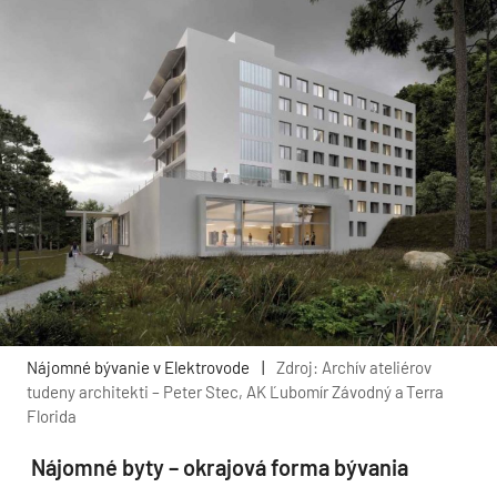
Nájomné bývanie v Elektrovode
|
Zdroj: Archív ateliérov
tudeny architekti – Peter Stec, AK Ľubomír Závodný a Terra
Florida
Nájomné byty – okrajová forma bývania