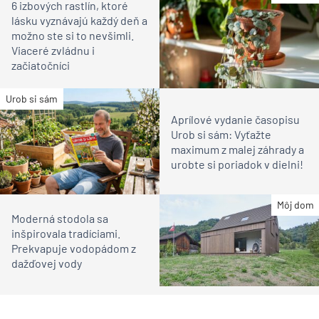
6 izbových rastlín, ktoré
lásku vyznávajú každý deň a
možno ste si to nevšimli.
Viaceré zvládnu i
začiatočníci
Urob si sám
Aprílové vydanie časopisu
Urob si sám: Vyťažte
maximum z malej záhrady a
urobte si poriadok v dielni!
Môj dom
Moderná stodola sa
inšpirovala tradíciami.
Prekvapuje vodopádom z
dažďovej vody