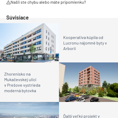
Našli ste chybu alebo máte pripomienku?
Súvisiace
Kooperativa kúpila od
Lucronu nájomné byty v
Arborii
Zhorenisko na
Mukačevskej ulici
v Prešove vystrieda
moderná bytovka
Ďalší veľký projekt v