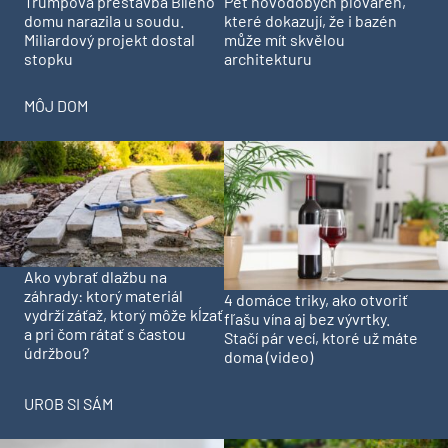
Trumpova přestavba Bílého
Pět novodobých plováren,
domu narazila u soudu.
které dokazují, že i bazén
Miliardový projekt dostal
může mít skvělou
stopku
architekturu
MÔJ DOM
Ako vybrať dlažbu na
záhrady: ktorý materiál
4 domáce triky, ako otvoriť
vydrží záťaž, ktorý môže kĺzať
fľašu vína aj bez vývrtky.
a pri čom rátať s častou
Stačí pár vecí, ktoré už máte
údržbou?
doma (video)
UROB SI SÁM