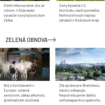
Električka na skok, les za
Ceny bývania v 2.
rohom. V Dúbravke
štvrťroku rástli pomalšie.
vyrastie nový bytový dom
Nehnuteľnosti najviac
Zelka
zdraželi v Košickom kraji
ZELENÁ OBNOVA
Boj s horúčavami v
Zlá správa pre Bratislavu,
Európe: volanie
mesto odkazuje:
seniorom, zákaz alkoholu
Nepotrebujeme ďalšiu
aj klimatické útočiská
veľkokapacitnú spaľovňu