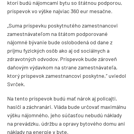
ktorí budú nájomcami bytu so štátnou podporou,
príspevok vo výške najviac 360 eur mesačne.
„Suma príspevku poskytnutého zamestnancovi
zamestnávateľom na štátom podporované
nájomné bývanie bude oslobodená od dane z
príjmu fyzických osôb ako aj od sociálnych a
zdravotných odvodov. Príspevok bude zároveň
daňovým výdavkom na strane zamestnávateľa,
ktorý príspevok zamestnancovi poskytne,“ uviedol
Svrček.
Na tento príspevok budú mať nárok aj policajti,
hasiči a záchranári. Vláda bude určovať maximálnu
výšku nájomného, jeho súčasťou nebudú náklady
na prevádzku, údržbu a opravy bytového domu ani
náklady na energie v byte.