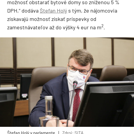
možnosť obstarať bytové domy so zníženou 5 %
DPH,“ dodáva
Štefan Holý
s tým, že nájomcovia
získavajú možnosť získať príspevky od
2
zamestnávateľov až do výšky 4 eur na m
.
Štefan Holý v parlamente
|
Zdroj: SITA