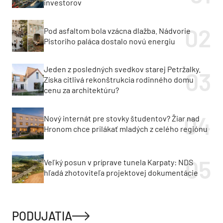
investorov
Pod asfaltom bola vzácna dlažba. Nádvorie
Pistoriho paláca dostalo novú energiu
Jeden z posledných svedkov starej Petržalky.
Získa citlivá rekonštrukcia rodinného domu
cenu za architektúru?
Nový internát pre stovky študentov? Žiar nad
Hronom chce prilákať mladých z celého regiónu
Veľký posun v príprave tunela Karpaty: NDS
hľadá zhotoviteľa projektovej dokumentácie
PODUJATIA