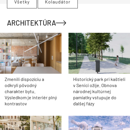
Všetky
Kolaudátor
ARCHITEKTÚRA
Zmenili dispozíciu a
Historický park pri kaštieli
odkryli pôvodný
v Senici ožije. Obnova
charakter bytu.
národnej kultúrnej
Výsledkom je interiér plný
pamiatky vstupuje do
kontrastov
ďalšej fázy