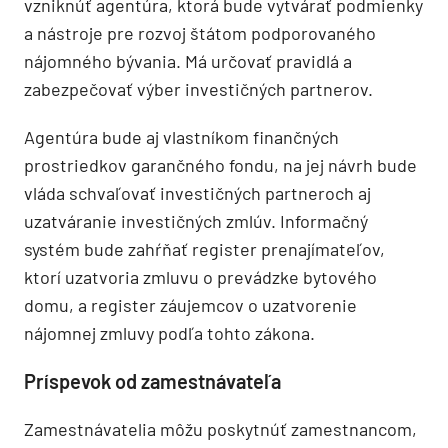
vzniknúť agentúra, ktorá bude vytvárať podmienky
a nástroje pre rozvoj štátom podporovaného
nájomného bývania. Má určovať pravidlá a
zabezpečovať výber investičných partnerov.
Agentúra bude aj vlastníkom finančných
prostriedkov garančného fondu, na jej návrh bude
vláda schvaľovať investičných partneroch aj
uzatváranie investičných zmlúv. Informačný
systém bude zahŕňať register prenajímateľov,
ktorí uzatvoria zmluvu o prevádzke bytového
domu, a register záujemcov o uzatvorenie
nájomnej zmluvy podľa tohto zákona.
Príspevok od zamestnávateľa
Zamestnávatelia môžu poskytnúť zamestnancom,