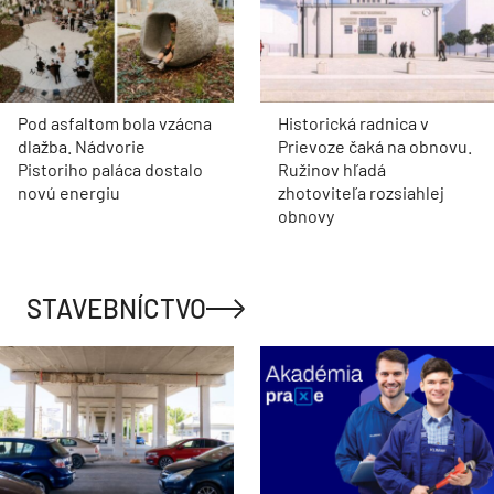
Pod asfaltom bola vzácna
Historická radnica v
dlažba. Nádvorie
Prievoze čaká na obnovu.
Pistoriho paláca dostalo
Ružinov hľadá
novú energiu
zhotoviteľa rozsiahlej
obnovy
STAVEBNÍCTVO