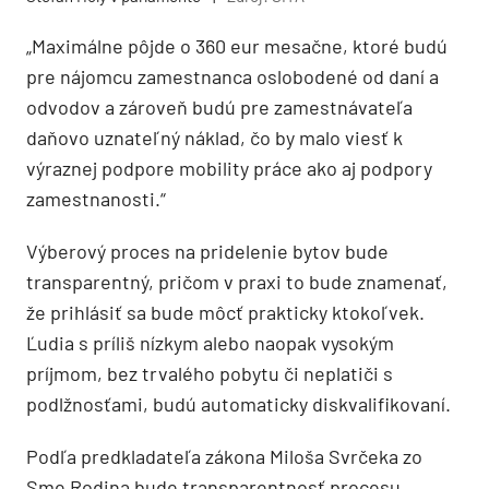
„Maximálne pôjde o 360 eur mesačne, ktoré budú
pre nájomcu zamestnanca oslobodené od daní a
odvodov a zároveň budú pre zamestnávateľa
daňovo uznateľný náklad, čo by malo viesť k
výraznej podpore mobility práce ako aj podpory
zamestnanosti.“
Výberový proces na pridelenie bytov bude
transparentný, pričom v praxi to bude znamenať,
že prihlásiť sa bude môcť prakticky ktokoľvek.
Ľudia s príliš nízkym alebo naopak vysokým
príjmom, bez trvalého pobytu či neplatiči s
podlžnosťami, budú automaticky diskvalifikovaní.
Podľa predkladateľa zákona Miloša Svrčeka zo
Sme Rodina bude transparentnosť procesu