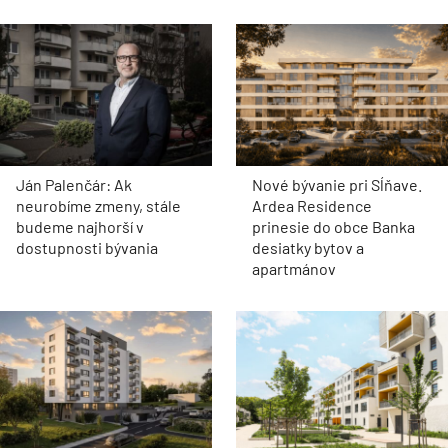
Ján Palenčár: Ak
Nové bývanie pri Sĺňave.
neurobíme zmeny, stále
Ardea Residence
budeme najhorší v
prinesie do obce Banka
dostupnosti bývania
desiatky bytov a
apartmánov