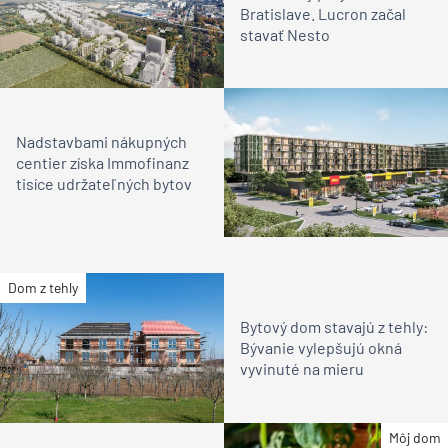
Bratislave. Lucron začal
stavať Nesto
Nadstavbami nákupných
centier získa Immofinanz
tisíce udržateľných bytov
Dom z tehly
Bytový dom stavajú z tehly:
Bývanie vylepšujú okná
vyvinuté na mieru
Môj dom