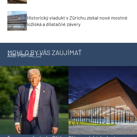
Historický viadukt v Zürichu získal nové mostné
ložiská a dilatačné závery
MOHLO BY VÁS ZAUJÍMAŤ
ASB-PORTAL.CZ