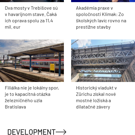
Dva mosty v Trebišove sú
Akadémia praxe v
v havarijnom stave. Čaká
spoločnosti Klimak: Zo
ich oprava spolu za 11,4
školských lavíc rovno na
mil. eur
prestížne stavby
Filiálka nie je lokálny spor,
Historický viadukt v
je to kapacitná otázka
Zürichu získal nové
železničného uzla
mostné ložiská a
Bratislava
dilatačné závery
DEVELOPMENT