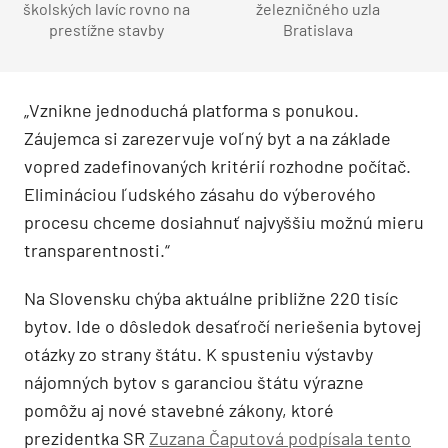
školských lavíc rovno na
železničného uzla
prestížne stavby
Bratislava
„Vznikne jednoduchá platforma s ponukou.
Záujemca si zarezervuje voľný byt a na základe
vopred zadefinovaných kritérií rozhodne počítač.
Elimináciou ľudského zásahu do výberového
procesu chceme dosiahnuť najvyššiu možnú mieru
transparentnosti.“
Na Slovensku chýba aktuálne približne 220 tisíc
bytov. Ide o dôsledok desaťročí neriešenia bytovej
otázky zo strany štátu. K spusteniu výstavby
nájomných bytov s garanciou štátu výrazne
pomôžu aj nové stavebné zákony, ktoré
prezidentka SR
Zuzana Čaputová podpísala tento