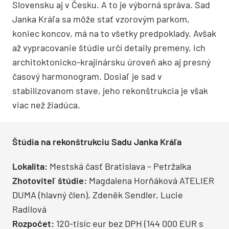
Slovensku aj v Česku. A to je výborná správa. Sad
Janka Kráľa sa môže stať vzorovým parkom,
koniec koncov, má na to všetky predpoklady. Avšak
až vypracovanie štúdie určí detaily premeny, ich
architoktonicko-krajinársku úroveň ako aj presný
časový harmonogram. Dosiaľ je sad v
stabilizovanom stave, jeho rekonštrukcia je však
viac než žiadúca.
Štúdia na rekonštrukciu Sadu Janka Kráľa
Lokalita:
Mestská časť Bratislava – Petržalka
Zhotoviteľ štúdie:
Magdalena Horňáková ATELIER
DUMA (hlavný člen), Zdeněk Sendler, Lucie
Radilová
Rozpočet:
120-tisíc eur bez DPH (144 000 EUR s