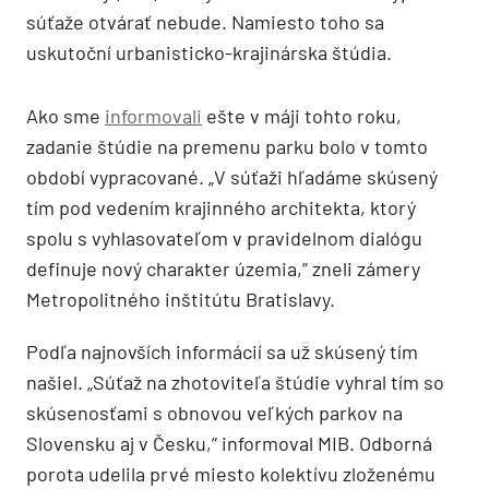
súťaže otvárať nebude. Namiesto toho sa
uskutoční urbanisticko-krajinárska štúdia.
Ako sme
informovali
ešte v máji tohto roku,
zadanie štúdie na premenu parku bolo v tomto
období vypracované. „V súťaži hľadáme skúsený
tím pod vedením krajinného architekta, ktorý
spolu s vyhlasovateľom v pravidelnom dialógu
definuje nový charakter územia,” zneli zámery
Metropolitného inštitútu Bratislavy.
Podľa najnovších informácií sa už skúsený tím
našiel. „Súťaž na zhotoviteľa štúdie vyhral tím so
skúsenosťami s obnovou veľkých parkov na
Slovensku aj v Česku,” informoval MIB. Odborná
porota udelila prvé miesto kolektívu zloženému