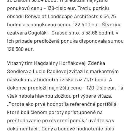
ponukovú cenu – 138-tisíc eur. Tretiu pozíciu
obsadil Rehwaldt Landscape Architects s 54,75
bodmi a s ponukovou cenou 122 400 eur. Štvoricu
uzatvára Gogolák + Grasse s.r.o. s 53,68 bodmi, v
ich prípade predložená ponuka disponovala sumou
128 580 eur.
Víťazný tím Magdalény Horňákovej, Zdeňka
Sendlera a Lucie Radilovej zvíťazil s markantným
náskokom, v hodnotení získali až 71,17 bodu. A
dokonca predložil najnižšiu cenu – 120-tisíc eur. Tá
však nebola hlavnou zložkou pri výbere víťaza.
„Porota ako prvé hodnotila referenčné portfóliá,
ktoré boli členom poroty sprístupnené na
preštudovanie po otvorení ponúk,” uvádza sa v
dokumentácii. Ceny a bodové hodnotenie bolo