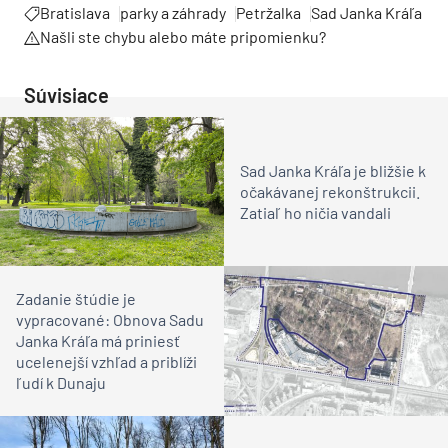
Bratislava
parky a záhrady
Petržalka
Sad Janka Kráľa
Našli ste chybu alebo máte pripomienku?
Súvisiace
Sad Janka Kráľa je bližšie k
očakávanej rekonštrukcii.
Zatiaľ ho ničia vandali
Zadanie štúdie je
vypracované: Obnova Sadu
Janka Kráľa má priniesť
ucelenejší vzhľad a priblíži
ľudí k Dunaju