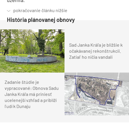
územia.
História plánovanej obnovy
Sad Janka Kráľa je bližšie k
očakávanej rekonštrukcii.
Zatiaľ ho ničia vandali
Zadanie štúdie je
vypracované: Obnova Sadu
Janka Kráľa má priniesť
ucelenejší vzhľad a priblíži
ľudí k Dunaju