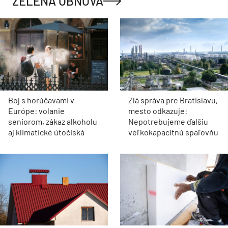
ZELENÁ OBNOVA
Boj s horúčavami v
Zlá správa pre Bratislavu,
Európe: volanie
mesto odkazuje:
seniorom, zákaz alkoholu
Nepotrebujeme ďalšiu
aj klimatické útočiská
veľkokapacitnú spaľovňu