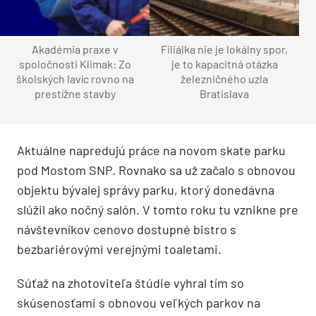
Akadémia praxe v
Filiálka nie je lokálny spor,
spoločnosti Klimak: Zo
je to kapacitná otázka
školských lavíc rovno na
železničného uzla
prestížne stavby
Bratislava
Aktuálne napredujú práce na novom skate parku
pod Mostom SNP. Rovnako sa už začalo s obnovou
objektu bývalej správy parku, ktorý donedávna
slúžil ako nočný salón. V tomto roku tu vznikne pre
návštevníkov cenovo dostupné bistro s
bezbariérovými verejnými toaletami.
Súťaž na zhotoviteľa štúdie vyhral tím so
skúsenosťami s obnovou veľkých parkov na