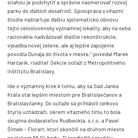
snahou je podchytiť a správne nasmerovať rozvoj
parku do ďalších desaťročí. Spolupráca s víťazmi
štúdie naštartuje ďalšiu systematickú obnovu
tejto celoslovensky významnej lokality, aby na seba
racionálne nadväzovali dielčie rekonštrukcie,
výsadba novej zelene, ale aj lepšie zapojenie
povodia Dunaja do života v meste,“ povedal Marek
Harčarík, riaditeľ Sekcie súťaží z Metropolitného
inštitútu Bratislavy.
Ide o významný krok k tomu, aby sa Sad Janka
Kráľa stal lepším miestom pre Bratislavčanov a
Bratislavčanky. Do súťaže sa prihlásili celkovo
štyria uchádzači, okrem víťazného tímu to bola
skupina dodávateľov Rudbeckia, s.r.o. a Pavel
Šimek – Florart, ktorí skončili na druhom mieste
so ziskom 56,04 bodu. Tí predložili najvyššiu