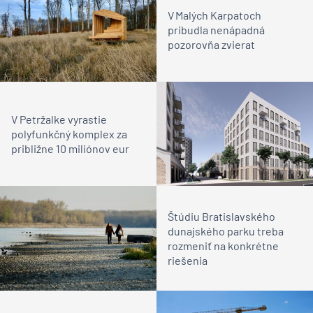
V Malých Karpatoch
pribudla nenápadná
pozorovňa zvierat
V Petržalke vyrastie
polyfunkčný komplex za
približne 10 miliónov eur
Štúdiu Bratislavského
dunajského parku treba
rozmeniť na konkrétne
riešenia