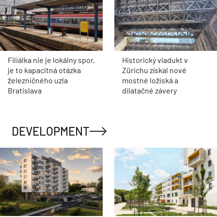
Filiálka nie je lokálny spor,
Historický viadukt v
je to kapacitná otázka
Zürichu získal nové
železničného uzla
mostné ložiská a
Bratislava
dilatačné závery
DEVELOPMENT