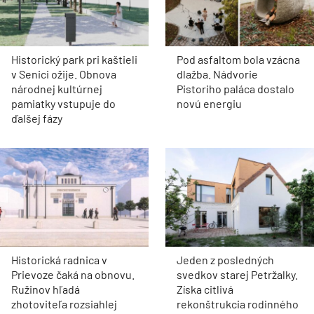
Historický park pri kaštieli
Pod asfaltom bola vzácna
v Senici ožije. Obnova
dlažba. Nádvorie
národnej kultúrnej
Pistoriho paláca dostalo
pamiatky vstupuje do
novú energiu
ďalšej fázy
Historická radnica v
Jeden z posledných
Prievoze čaká na obnovu.
svedkov starej Petržalky.
Ružinov hľadá
Získa citlivá
zhotoviteľa rozsiahlej
rekonštrukcia rodinného