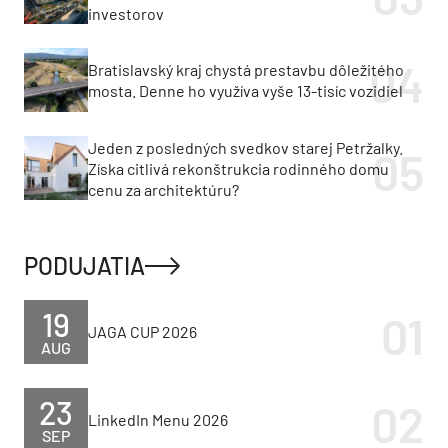
investorov
Bratislavský kraj chystá prestavbu dôležitého
mosta. Denne ho využíva vyše 13-tisíc vozidiel
Jeden z posledných svedkov starej Petržalky.
Získa citlivá rekonštrukcia rodinného domu
cenu za architektúru?
PODUJATIA
19
JAGA CUP 2026
AUG
23
LinkedIn Menu 2026
SEP