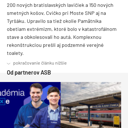
200 nových bratislavských lavičiek a 150 nových
smetných košov, Cvičko pri Moste SNP aj na
Tyršáku. Upravilo sa tiež okolie Pamätníka
obetiam extrémizm, ktoré bolo v katastrofálnom
stave a obkolesovali ho autá. Komplexnou
rekonštrukciou prešli aj podzemné verejné
toalety.
Od partnerov ASB