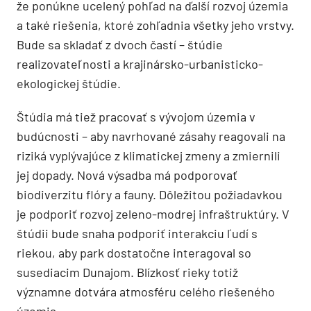
že ponúkne ucelený pohľad na ďalší rozvoj územia
a také riešenia, ktoré zohľadnia všetky jeho vrstvy.
Bude sa skladať z dvoch častí – štúdie
realizovateľnosti a krajinársko-urbanisticko-
ekologickej štúdie.
Štúdia má tiež pracovať s vývojom územia v
budúcnosti – aby navrhované zásahy reagovali na
riziká vyplývajúce z klimatickej zmeny a zmiernili
jej dopady. Nová výsadba má podporovať
biodiverzitu flóry a fauny. Dôležitou požiadavkou
je podporiť rozvoj zeleno-modrej infraštruktúry. V
štúdii bude snaha podporiť interakciu ľudí s
riekou, aby park dostatočne interagoval so
susediacim Dunajom. Blízkosť rieky totiž
významne dotvára atmosféru celého riešeného