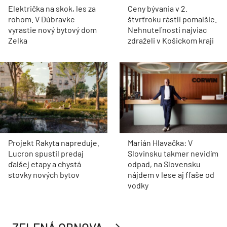
Električka na skok, les za
Ceny bývania v 2.
rohom. V Dúbravke
štvrťroku rástli pomalšie.
vyrastie nový bytový dom
Nehnuteľnosti najviac
Zelka
zdraželi v Košickom kraji
Projekt Rakyta napreduje.
Marián Hlavačka: V
Lucron spustil predaj
Slovinsku takmer nevidím
ďalšej etapy a chystá
odpad, na Slovensku
stovky nových bytov
nájdem v lese aj fľaše od
vodky