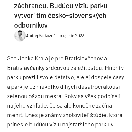
záchrancu. Budúcu víziu parku
vytvorí tím česko-slovenských
odborníkov
Andrej Sárközi
-
10. augusta 2023
Sad Janka Kráľa je pre Bratislavčanov a
Bratislavčanky srdcovou záležitosťou. Mnohí v
parku prežili svoje detstvo, ale aj dospelé časy
a park je už niekoľko dlhých desaťročí akousi
zelenou oázou mesta. Roky sa však podpísali
na jeho vzhľade, čo sa ale konečne začína
meniť. Dnes je známy zhotoviteľ štúdie, ktorá
prinesie budúcu víziu najstaršieho parku v