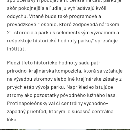
skôr pokojnejšia a ľudia ju vyhľadávajú kvôli
oddychu. Vítané bude také programové a
prevádzkové riešenie, ktoré zodpovedá nárokom
21. storočia a parku s celomestským významom a
rešpektuje historické hodnoty parku,” spresňuje
inštitút.
Medzi tieto historické hodnoty sadu patrí
prírodno-krajinárska kompozícia, ktorá sa vzťahuje
na výsadbu stromov alebo iné krajinárske zásahy z
prvých etáp vývoja parku. Napríklad existujúce
stromy ako pozostatky pôvodného lužného lesa,
Protinapoleónsky val či centrálny východno-
západný priehľad, ktorým je súčasná centrálna
lúka.