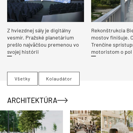
Z hviezdnej sály je digitálny
Rekonštrukcia Bi
vesmír. Pražské planetárium
mostov finišuje. 
prešlo najväčšou premenou vo
Trenčíne sprístup
svojej histórii
motoristom o pol 
Všetky
Kolaudátor
ARCHITEKTÚRA