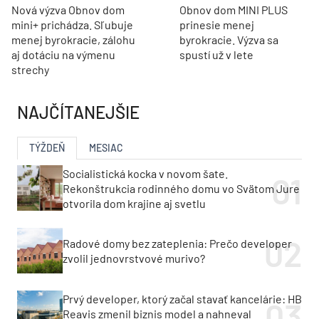
Nová výzva Obnov dom
Obnov dom MINI PLUS
mini+ prichádza. Sľubuje
prinesie menej
menej byrokracie, zálohu
byrokracie. Výzva sa
aj dotáciu na výmenu
spustí už v lete
strechy
NAJČÍTANEJŠIE
TÝŽDEŇ
MESIAC
Socialistická kocka v novom šate.
Rekonštrukcia rodinného domu vo Svätom Jure
otvorila dom krajine aj svetlu
Radové domy bez zateplenia: Prečo developer
zvolil jednovrstvové murivo?
Prvý developer, ktorý začal stavať kancelárie: HB
Reavis zmenil biznis model a nahneval