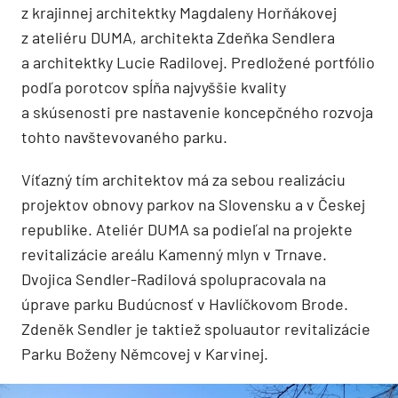
z krajinnej architektky Magdaleny Horňákovej
z ateliéru DUMA, architekta Zdeňka Sendlera
a architektky Lucie Radilovej. Predložené portfólio
podľa porotcov spĺňa najvyššie kvality
a skúsenosti pre nastavenie koncepčného rozvoja
tohto navštevovaného parku.
Víťazný tím architektov má za sebou realizáciu
projektov obnovy parkov na Slovensku a v Českej
republike. Ateliér DUMA sa podieľal na projekte
revitalizácie areálu Kamenný mlyn v Trnave.
Dvojica Sendler-Radilová spolupracovala na
úprave parku Budúcnosť v Havlíčkovom Brode.
Zdeněk Sendler je taktiež spoluautor revitalizácie
Parku Boženy Němcovej v Karvinej.