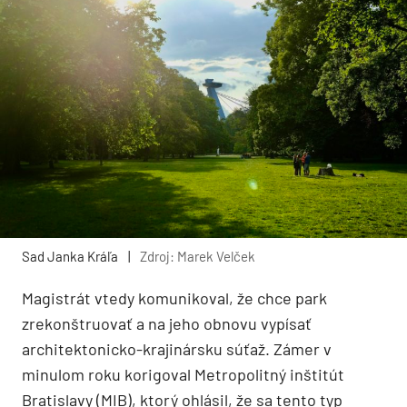
Sad Janka Kráľa
|
Zdroj: Marek Velček
Magistrát vtedy komunikoval, že chce park
zrekonštruovať a na jeho obnovu vypísať
architektonicko-krajinársku súťaž. Zámer v
minulom roku korigoval Metropolitný inštitút
Bratislavy (MIB), ktorý ohlásil, že sa tento typ