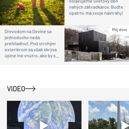
oslavujeme Svetový deň
nahých záhradkárov. Buďte
opatrní, má svoje nástrahy!
Môj dom
Drevodom na Devíne sa
jednoducho nedá
prehliadnuť. Pod strohým
exteriérom sa však skrýva
úplne iné vnútro, ako by ste
čakali
VIDEO