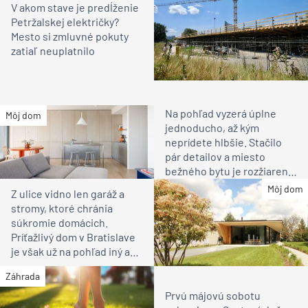
V akom stave je predĺženie
Petržalskej električky?
Mesto si zmluvné pokuty
zatiaľ neuplatnilo
Na pohľad vyzerá úplne
Môj dom
jednoducho, až kým
neprídete hlbšie. Stačilo
pár detailov a miesto
bežného bytu je rozžiarené
bývanie pre rodinu
Môj dom
Z ulice vidno len garáž a
stromy, ktoré chránia
súkromie domácich.
Príťažlivý dom v Bratislave
je však už na pohľad iný ako
susedia
Záhrada
Prvú májovú sobotu