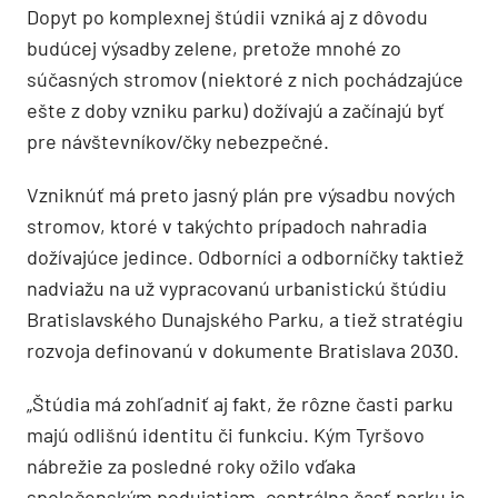
Dopyt po komplexnej štúdii vzniká aj z dôvodu
budúcej výsadby zelene, pretože mnohé zo
súčasných stromov (niektoré z nich pochádzajúce
ešte z doby vzniku parku) dožívajú a začínajú byť
pre návštevníkov/čky nebezpečné.
Vzniknúť má preto jasný plán pre výsadbu nových
stromov, ktoré v takýchto prípadoch nahradia
dožívajúce jedince. Odborníci a odborníčky taktiež
nadviažu na už vypracovanú urbanistickú štúdiu
Bratislavského Dunajského Parku, a tiež stratégiu
rozvoja definovanú v dokumente Bratislava 2030.
„Štúdia má zohľadniť aj fakt, že rôzne časti parku
majú odlišnú identitu či funkciu. Kým Tyršovo
nábrežie za posledné roky ožilo vďaka
spoločenským podujatiam, centrálna časť parku je