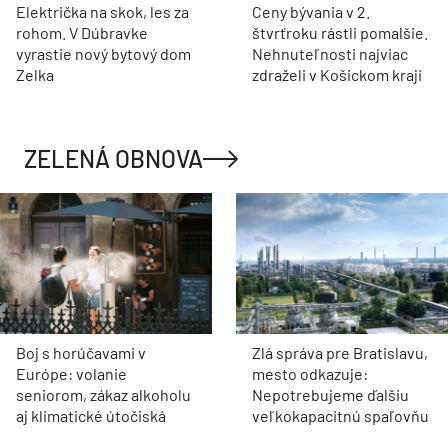
Električka na skok, les za
Ceny bývania v 2.
rohom. V Dúbravke
štvrťroku rástli pomalšie.
vyrastie nový bytový dom
Nehnuteľnosti najviac
Zelka
zdraželi v Košickom kraji
ZELENÁ OBNOVA
Boj s horúčavami v
Zlá správa pre Bratislavu,
Európe: volanie
mesto odkazuje:
seniorom, zákaz alkoholu
Nepotrebujeme ďalšiu
aj klimatické útočiská
veľkokapacitnú spaľovňu