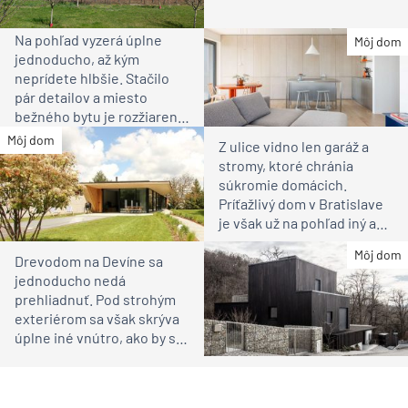
Na pohľad vyzerá úplne
Môj dom
jednoducho, až kým
neprídete hlbšie. Stačilo
pár detailov a miesto
bežného bytu je rozžiarené
bývanie pre rodinu
Môj dom
Z ulice vidno len garáž a
stromy, ktoré chránia
súkromie domácich.
Príťažlivý dom v Bratislave
je však už na pohľad iný ako
susedia
Môj dom
Drevodom na Devíne sa
jednoducho nedá
prehliadnuť. Pod strohým
exteriérom sa však skrýva
úplne iné vnútro, ako by ste
čakali