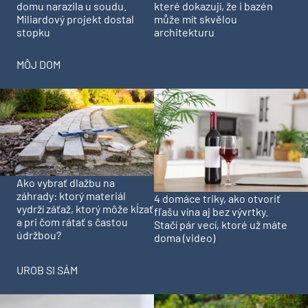
domu narazila u soudu.
které dokazují, že i bazén
Miliardový projekt dostal
může mít skvělou
stopku
architekturu
MÔJ DOM
Ako vybrať dlažbu na
záhrady: ktorý materiál
4 domáce triky, ako otvoriť
vydrží záťaž, ktorý môže kĺzať
fľašu vína aj bez vývrtky.
a pri čom rátať s častou
Stačí pár vecí, ktoré už máte
údržbou?
doma (video)
UROB SI SÁM