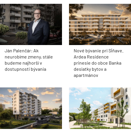
Ján Palenčár: Ak
Nové bývanie pri Sĺňave.
neurobíme zmeny, stále
Ardea Residence
budeme najhorší v
prinesie do obce Banka
dostupnosti bývania
desiatky bytov a
apartmánov