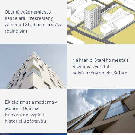
Obytná veža namiesto
kancelárií: Prekreslený
zámer od Strabagu sa stáva
reálnejším
Na hranici Starého mesta a
Ružinova vyrástol
polyfunkčný objekt Sofora
Eklektizmus a moderna v
jednom. Dom na
Konventnej vyplnil
historickú zástavbu