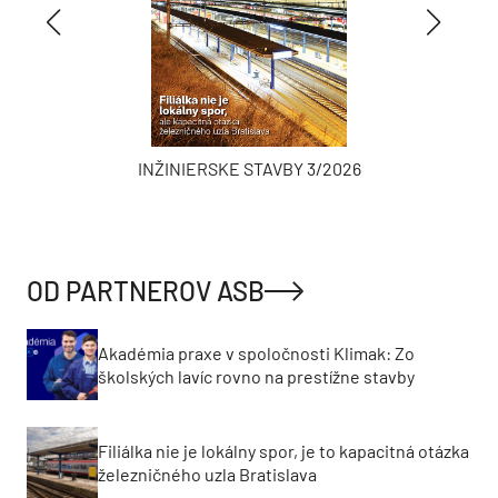
INŽINIERSKE STAVBY 3/2026
OD PARTNEROV ASB
Akadémia praxe v spoločnosti Klimak: Zo
školských lavíc rovno na prestížne stavby
Filiálka nie je lokálny spor, je to kapacitná otázka
železničného uzla Bratislava