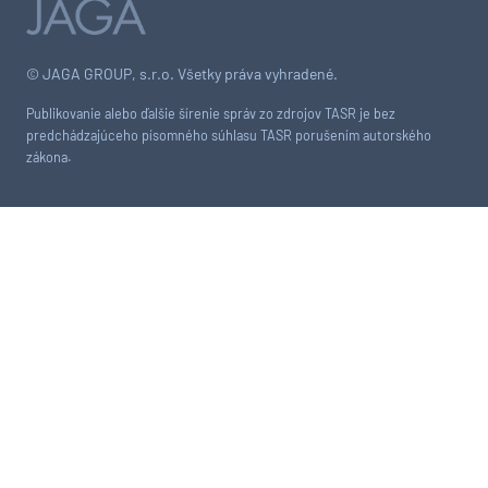
© JAGA GROUP, s.r.o. Všetky práva vyhradené.
Publikovanie alebo ďalšie šírenie správ zo zdrojov TASR je bez
predchádzajúceho písomného súhlasu TASR porušením autorského
zákona.