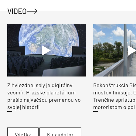
VIDEO
Z hviezdnej sály je digitálny
Rekonštrukcia Bi
vesmír. Pražské planetárium
mostov finišuje. 
prešlo najväčšou premenou vo
Trenčíne sprístup
svojej histórii
motoristom o pol 
Všetky
Kolaudátor