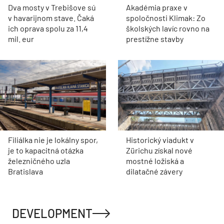
Dva mosty v Trebišove sú
Akadémia praxe v
v havarijnom stave. Čaká
spoločnosti Klimak: Zo
ich oprava spolu za 11,4
školských lavíc rovno na
mil. eur
prestížne stavby
Filiálka nie je lokálny spor,
Historický viadukt v
je to kapacitná otázka
Zürichu získal nové
železničného uzla
mostné ložiská a
Bratislava
dilatačné závery
DEVELOPMENT