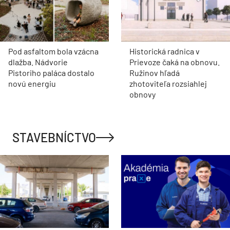
Pod asfaltom bola vzácna
Historická radnica v
dlažba. Nádvorie
Prievoze čaká na obnovu.
Pistoriho paláca dostalo
Ružinov hľadá
novú energiu
zhotoviteľa rozsiahlej
obnovy
STAVEBNÍCTVO