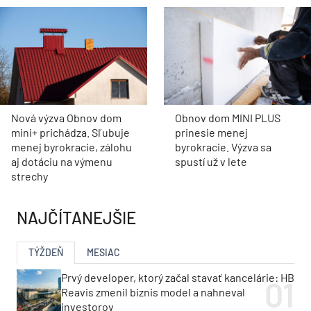
Nová výzva Obnov dom
Obnov dom MINI PLUS
mini+ prichádza. Sľubuje
prinesie menej
menej byrokracie, zálohu
byrokracie. Výzva sa
aj dotáciu na výmenu
spustí už v lete
strechy
NAJČÍTANEJŠIE
TÝŽDEŇ
MESIAC
Prvý developer, ktorý začal stavať kancelárie: HB
Reavis zmenil biznis model a nahneval
investorov