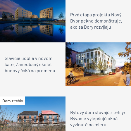
Prvá etapa projektu Nový
Dvor pekne demonštruje,
ako sa Bory rozvíjajú
Slávičie údolie v novom
šate. Zanedbaný skelet
budovy čaká na premenu
Dom z tehly
Bytový dom stavajú z tehly:
Bývanie vylepšujú okná
vyvinuté na mieru