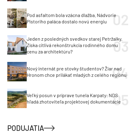
Pod asfaltom bola vzácna dlažba. Nádvorie
Pistoriho paláca dostalo novú energiu
Jeden z posledných svedkov starej Petržalky.
Získa citlivá rekonštrukcia rodinného domu
cenu za architektúru?
Nový internát pre stovky študentov? Žiar nad
Hronom chce prilákať mladých z celého regiónu
Veľký posun v príprave tunela Karpaty: NDS
hľadá zhotoviteľa projektovej dokumentácie
PODUJATIA