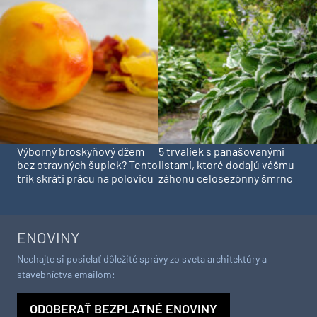
Výborný broskyňový džem
5 trvaliek s panašovanými
bez otravných šupiek? Tento
listami, ktoré dodajú vášmu
trik skráti prácu na polovicu
záhonu celosezónny šmrnc
ENOVINY
Nechajte si posielať dôležité správy zo sveta architektúry a
stavebníctva emailom:
ODOBERAŤ BEZPLATNÉ ENOVINY