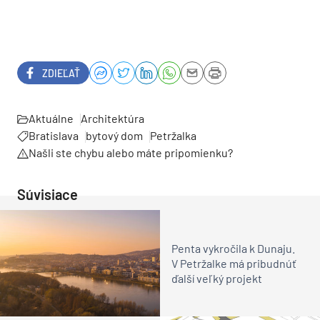
ZDIEĽAŤ
Aktuálne
Architektúra
Bratislava
bytový dom
Petržalka
Našli ste chybu alebo máte pripomienku?
Súvisiace
Penta vykročila k Dunaju.
V Petržalke má pribudnúť
ďalší veľký projekt