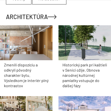
ARCHITEKTÚRA
Zmenili dispozíciu a
Historický park pri kaštieli
odkryli pôvodný
v Senici ožije. Obnova
charakter bytu.
národnej kultúrnej
Výsledkom je interiér plný
pamiatky vstupuje do
kontrastov
ďalšej fázy