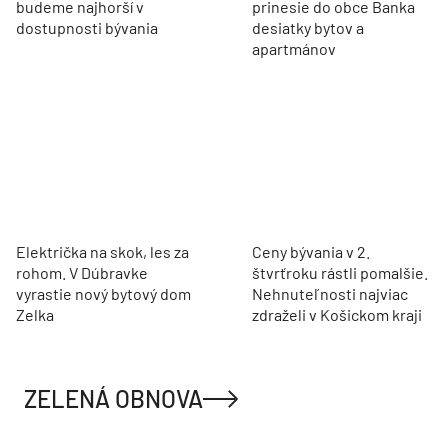
budeme najhorší v
prinesie do obce Banka
dostupnosti bývania
desiatky bytov a
apartmánov
Električka na skok, les za
Ceny bývania v 2.
rohom. V Dúbravke
štvrťroku rástli pomalšie.
vyrastie nový bytový dom
Nehnuteľnosti najviac
Zelka
zdraželi v Košickom kraji
ZELENÁ OBNOVA