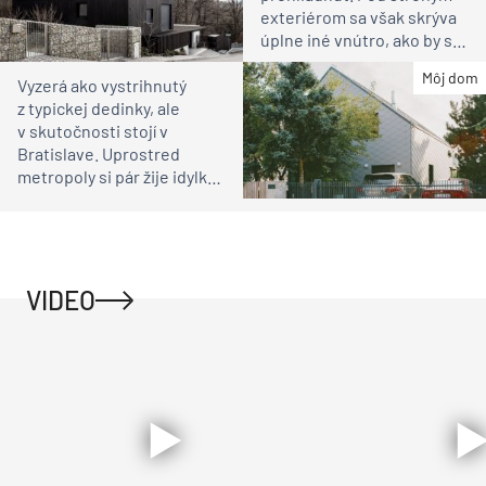
exteriérom sa však skrýva
úplne iné vnútro, ako by ste
čakali
Môj dom
Vyzerá ako vystrihnutý
z typickej dedinky, ale
v skutočnosti stojí v
Bratislave. Uprostred
metropoly si pár žije idylku
ako na vidieku
VIDEO