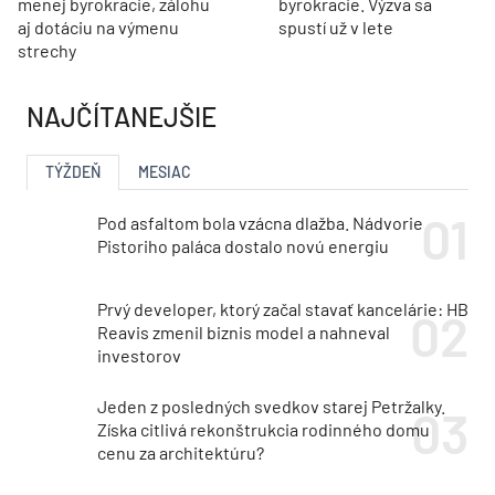
menej byrokracie, zálohu
byrokracie. Výzva sa
aj dotáciu na výmenu
spustí už v lete
strechy
NAJČÍTANEJŠIE
TÝŽDEŇ
MESIAC
Pod asfaltom bola vzácna dlažba. Nádvorie
Pistoriho paláca dostalo novú energiu
Prvý developer, ktorý začal stavať kancelárie: HB
Reavis zmenil biznis model a nahneval
investorov
Jeden z posledných svedkov starej Petržalky.
Získa citlivá rekonštrukcia rodinného domu
cenu za architektúru?