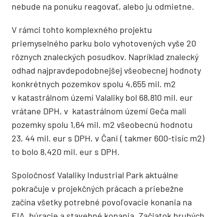
nebude na ponuku reagovať, alebo ju odmietne.
V rámci tohto komplexného projektu
priemyselného parku bolo vyhotovených vyše 20
rôznych znaleckých posudkov. Napríklad znalecký
odhad najpravdepodobnejšej všeobecnej hodnoty
konkrétnych pozemkov spolu 4,655 mil. m2
v katastrálnom území Valaliky bol 68,810 mil. eur
vrátane DPH, v katastrálnom území Geča mali
pozemky spolu 1,64 mil. m2 všeobecnú hodnotu
23, 44 mil. eur s DPH, v Čani ( takmer 600-tisíc m2)
to bolo 8,420 mil. eur s DPH.
Spoločnosť Valaliky Industrial Park aktuálne
pokračuje v projekčných prácach a priebežne
začína všetky potrebné povoľovacie konania na
EIA, búracie a stavebné konania. Začiatok hrubých