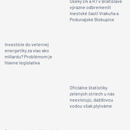
Úseky D4 a R7 v Bratislave
výrazne odbremenili
mestské časti Vrakuňa a
Podunajské Biskupice
Investície do veternej
energetiky za viac ako
miliardu? Problémom je
hlavne legislatíva
Oficiálne štatistiky
zelených striech u nás
neexistujú, dažďovou
vodou však plytváme