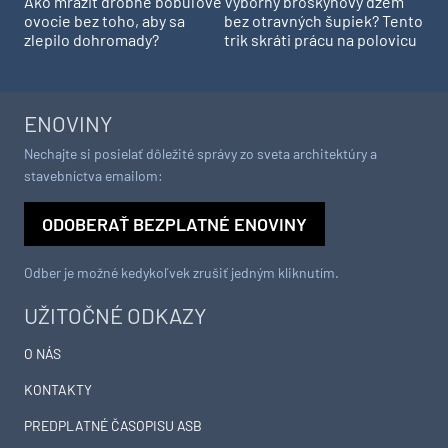
Ako mraziť drobné bobuľové
Výborný broskyňový džem
ovocie bez toho, aby sa
bez otravných šupiek? Tento
zlepilo dohromady?
trik skráti prácu na polovicu
ENOVINY
Nechajte si posielať dôležité správy zo sveta architektúry a
stavebníctva emailom:
ODOBERAŤ BEZPLATNÉ ENOVINY
Odber je možné kedykoľvek zrušiť jedným kliknutím.
UŽITOČNÉ ODKAZY
O NÁS
KONTAKTY
PREDPLATNÉ ČASOPISU ASB