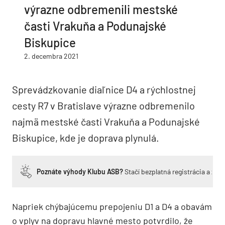
výrazne odbremenili mestské
časti Vrakuňa a Podunajské
Biskupice
2. decembra 2021
Sprevádzkovanie diaľnice D4 a rýchlostnej
cesty R7 v Bratislave výrazne odbremenilo
najmä mestské časti Vrakuňa a Podunajské
Biskupice, kde je doprava plynulá.
Poznáte výhody Klubu ASB?
Stačí bezplatná registrácia a zí
Napriek chýbajúcemu prepojeniu D1 a D4 a obavám
o vplyv na dopravu hlavné mesto potvrdilo, že