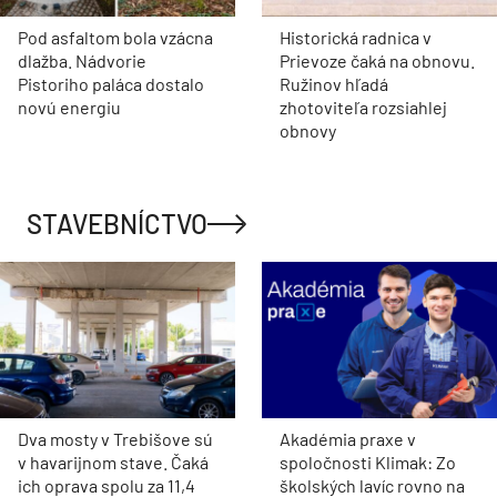
Pod asfaltom bola vzácna
Historická radnica v
dlažba. Nádvorie
Prievoze čaká na obnovu.
Pistoriho paláca dostalo
Ružinov hľadá
novú energiu
zhotoviteľa rozsiahlej
obnovy
STAVEBNÍCTVO
Dva mosty v Trebišove sú
Akadémia praxe v
v havarijnom stave. Čaká
spoločnosti Klimak: Zo
ich oprava spolu za 11,4
školských lavíc rovno na