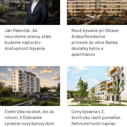
Ján Palenčár: Ak
Nové bývanie pri Sĺňave.
neurobíme zmeny, stále
Ardea Residence
budeme najhorší v
prinesie do obce Banka
dostupnosti bývania
desiatky bytov a
apartmánov
Električka na skok, les za
Ceny bývania v 2.
rohom. V Dúbravke
štvrťroku rástli pomalšie.
vyrastie nový bytový dom
Nehnuteľnosti najviac