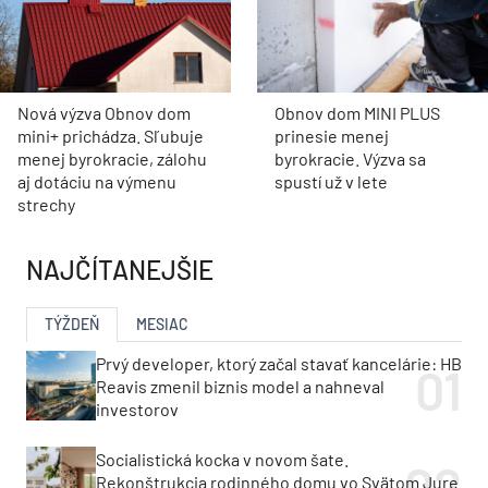
Nová výzva Obnov dom
Obnov dom MINI PLUS
mini+ prichádza. Sľubuje
prinesie menej
menej byrokracie, zálohu
byrokracie. Výzva sa
aj dotáciu na výmenu
spustí už v lete
strechy
NAJČÍTANEJŠIE
TÝŽDEŇ
MESIAC
Prvý developer, ktorý začal stavať kancelárie: HB
Reavis zmenil biznis model a nahneval
investorov
Socialistická kocka v novom šate.
Rekonštrukcia rodinného domu vo Svätom Jure