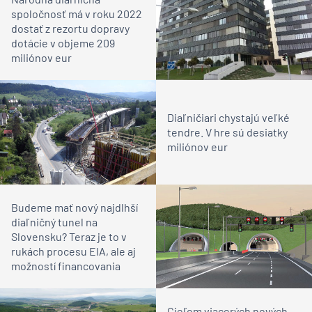
spoločnosť má v roku 2022
dostať z rezortu dopravy
dotácie v objeme 209
miliónov eur
Diaľničiari chystajú veľké
tendre. V hre sú desiatky
miliónov eur
Budeme mať nový najdlhší
diaľničný tunel na
Slovensku? Teraz je to v
rukách procesu EIA, ale aj
možností financovania
Cieľom viacerých nových