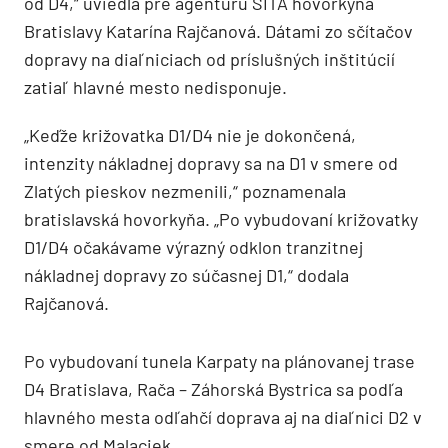
od D4,“ uviedla pre agentúru SITA hovorkyňa
Bratislavy Katarína Rajčanová. Dátami zo sčítačov
dopravy na diaľniciach od príslušných inštitúcií
zatiaľ hlavné mesto nedisponuje.
„Keďže križovatka D1/D4 nie je dokončená,
intenzity nákladnej dopravy sa na D1 v smere od
Zlatých pieskov nezmenili,“ poznamenala
bratislavská hovorkyňa. „Po vybudovaní križovatky
D1/D4 očakávame výrazný odklon tranzitnej
nákladnej dopravy zo súčasnej D1,“ dodala
Rajčanová.
Po vybudovaní tunela Karpaty na plánovanej trase
D4 Bratislava, Rača – Záhorská Bystrica sa podľa
hlavného mesta odľahčí doprava aj na diaľnici D2 v
smere od Malaciek.