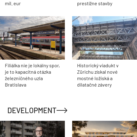
mil. eur
prestížne stavby
Filiálka nie je lokálny spor,
Historický viadukt v
je to kapacitná otázka
Zürichu získal nové
železničného uzla
mostné ložiská a
Bratislava
dilatačné závery
DEVELOPMENT