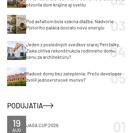
otvorila dom krajine aj svetlu
Pod asfaltom bola vzácna dlažba. Nádvorie
Pistoriho paláca dostalo novú energiu
Jeden z posledných svedkov starej Petržalky.
Získa citlivá rekonštrukcia rodinného domu
cenu za architektúru?
Radové domy bez zateplenia: Prečo developer
zvolil jednovrstvové murivo?
PODUJATIA
19
JAGA CUP 2026
AUG