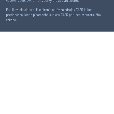
© JAGA GROUP, s.r.o. Všetky práva vyhradené.
Publikovanie alebo ďalšie šírenie správ zo zdrojov TASR je bez
predchádzajúceho písomného súhlasu TASR porušením autorského
zákona.