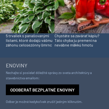
5 trvaliek s panašovanými
Chystáte sa zavárať kápiu?
listami, ktoré dodajú vášmu
Táto chyba ju premení na
záhonu celosezónny šmrnc
nevábne mäkkú hmotu
ENOVINY
Nechajte si posielať dôležité správy zo sveta architektúry a
stavebníctva emailom:
ODOBERAŤ BEZPLATNÉ ENOVINY
Odber je možné kedykoľvek zrušiť jedným kliknutím.