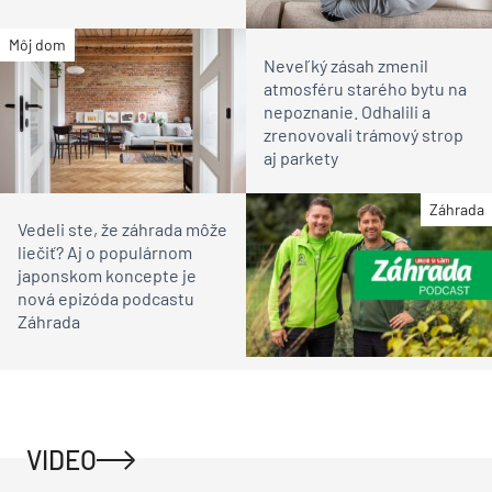
Môj dom
Neveľký zásah zmenil
atmosféru starého bytu na
nepoznanie. Odhalili a
zrenovovali trámový strop
aj parkety
Záhrada
Vedeli ste, že záhrada môže
liečiť? Aj o populárnom
japonskom koncepte je
nová epizóda podcastu
Záhrada
VIDEO