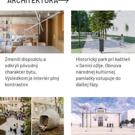
ARCHITEKTÚRA
Zmenili dispozíciu a
Historický park pri kaštieli
odkryli pôvodný
v Senici ožije. Obnova
charakter bytu.
národnej kultúrnej
Výsledkom je interiér plný
pamiatky vstupuje do
kontrastov
ďalšej fázy