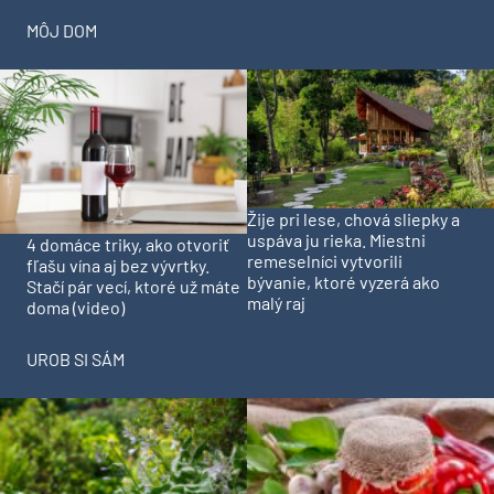
MÔJ DOM
Žije pri lese, chová sliepky a
uspáva ju rieka. Miestni
4 domáce triky, ako otvoriť
remeselníci vytvorili
fľašu vína aj bez vývrtky.
bývanie, ktoré vyzerá ako
Stačí pár vecí, ktoré už máte
malý raj
doma (video)
UROB SI SÁM