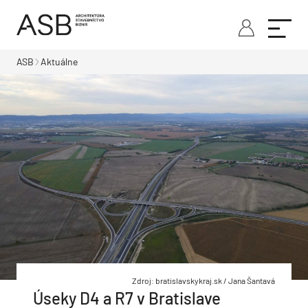
ASB
Aktuálne
Zdroj: bratislavskykraj.sk / Jana Šantavá
Úseky D4 a R7 v Bratislave