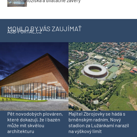
ložiská a dilatačné závery
MOHLO BY VÁS ZAUJÍMAŤ
ASB-PORTAL.CZ
Pět novodobých plováren,
Majitel Zbrojovky se hádá s
které dokazují, že i bazén
brněnským radním. Nový
může mít skvělou
stadion za Lužánkami narazil
architekturu
na výškový limit