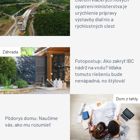
opatrení ministerstva je
urýchlenie prípravy
výstavby diaľnic a
rýchlostných ciest
Záhrada
Fotopostup: Ako zakryť IBC
nádrž na vodu? Vďaka
tomuto riešeniu bude
nenápadná, no štýlová!
Dom z tehly
Pôdorys domu: Naučíme
vás, ako mu rozumieť