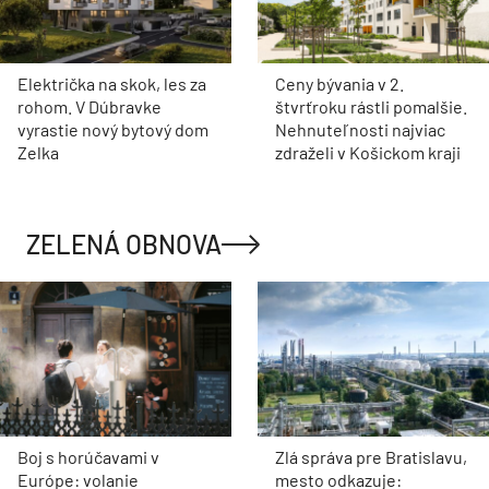
Električka na skok, les za
Ceny bývania v 2.
rohom. V Dúbravke
štvrťroku rástli pomalšie.
vyrastie nový bytový dom
Nehnuteľnosti najviac
Zelka
zdraželi v Košickom kraji
ZELENÁ OBNOVA
Boj s horúčavami v
Zlá správa pre Bratislavu,
Európe: volanie
mesto odkazuje: