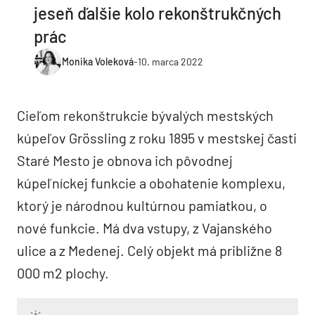
jeseň ďalšie kolo rekonštrukčných
prác
Monika Voleková
-
10. marca 2022
Cieľom rekonštrukcie bývalých mestských
kúpeľov Grössling z roku 1895 v mestskej časti
Staré Mesto je obnova ich pôvodnej
kúpeľníckej funkcie a obohatenie komplexu,
ktorý je národnou kultúrnou pamiatkou, o
nové funkcie. Má dva vstupy, z Vajanského
ulice a z Medenej. Celý objekt má približne 8
000 m2 plochy.