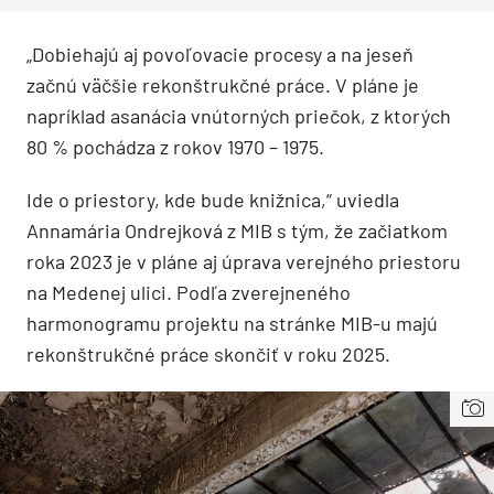
„Dobiehajú aj povoľovacie procesy a na jeseň
začnú väčšie rekonštrukčné práce. V pláne je
napríklad asanácia vnútorných priečok, z ktorých
80 % pochádza z rokov 1970 – 1975.
Ide o priestory, kde bude knižnica,“ uviedla
Annamária Ondrejková z MIB s tým, že začiatkom
roka 2023 je v pláne aj úprava verejného priestoru
na Medenej ulici. Podľa zverejneného
harmonogramu projektu na stránke MIB-u majú
rekonštrukčné práce skončiť v roku 2025.