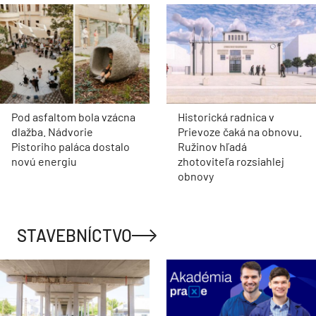
Pod asfaltom bola vzácna
Historická radnica v
dlažba. Nádvorie
Prievoze čaká na obnovu.
Pistoriho paláca dostalo
Ružinov hľadá
novú energiu
zhotoviteľa rozsiahlej
obnovy
STAVEBNÍCTVO