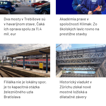
Dva mosty v Trebišove sú
Akadémia praxe v
v havarijnom stave. Čaká
spoločnosti Klimak: Zo
ich oprava spolu za 11,4
školských lavíc rovno na
mil. eur
prestížne stavby
Filiálka nie je lokálny spor,
Historický viadukt v
je to kapacitná otázka
Zürichu získal nové
železničného uzla
mostné ložiská a
Bratislava
dilatačné závery