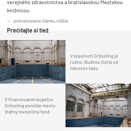
verejného zdravotníctva a bratislavskou Mestskou
knižnicou.
Prečítajte si tiež
V kúpeľoch Grössling je
rušno. Budovu čistia od
nánosov času
S financovaním kúpeľov
Grössling pomôže mestu
štátny investičný fond