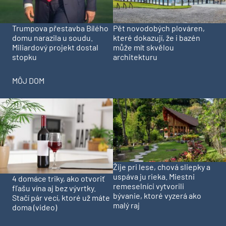
Trumpova přestavba Bílého
Pět novodobých plováren,
domu narazila u soudu.
které dokazují, že i bazén
Miliardový projekt dostal
může mít skvělou
stopku
architekturu
MÔJ DOM
Žije pri lese, chová sliepky a
uspáva ju rieka. Miestni
4 domáce triky, ako otvoriť
remeselníci vytvorili
fľašu vína aj bez vývrtky.
bývanie, ktoré vyzerá ako
Stačí pár vecí, ktoré už máte
malý raj
doma (video)