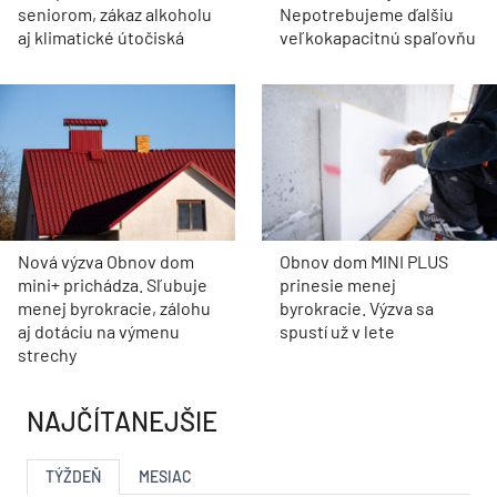
seniorom, zákaz alkoholu
Nepotrebujeme ďalšiu
aj klimatické útočiská
veľkokapacitnú spaľovňu
Nová výzva Obnov dom
Obnov dom MINI PLUS
mini+ prichádza. Sľubuje
prinesie menej
menej byrokracie, zálohu
byrokracie. Výzva sa
aj dotáciu na výmenu
spustí už v lete
strechy
NAJČÍTANEJŠIE
TÝŽDEŇ
MESIAC