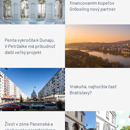
financovaním kúpeľov
Grӧssling nový partner
Penta vykročila k Dunaju.
V Petržalke má pribudnúť
ďalší veľký projekt
Vrakuňa, najhoršia časť
Bratislavy?
Život v zóne Panenská a
okolí ovplyvní ambiciózna