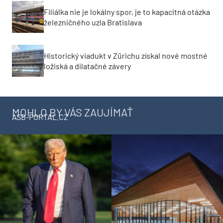
Filiálka nie je lokálny spor, je to kapacitná otázka
železničného uzla Bratislava
Historický viadukt v Zürichu získal nové mostné
ložiská a dilatačné závery
MOHLO BY VÁS ZAUJÍMAŤ
ASB-PORTAL.CZ