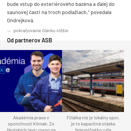
bude vstup do exteriérového bazéna a ďalej do
saunovej časti na troch podlažiach,“ povedala
Ondrejková.
Od partnerov ASB
Akadémia praxe v
Filiálka nie je lokálny spor,
spoločnosti Klimak: Zo
je to kapacitná otázka
školských lavíc rovno na
železničného uzla