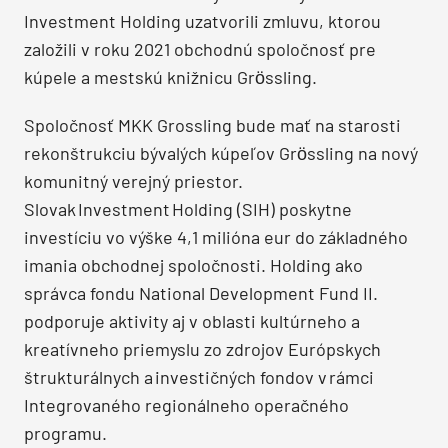
Investment Holding uzatvorili zmluvu, ktorou
založili v roku 2021 obchodnú spoločnosť pre
kúpele a mestskú knižnicu Grӧssling.
Spoločnosť MKK Grossling bude mať na starosti
rekonštrukciu bývalých kúpeľov Grӧssling na nový
komunitný verejný priestor.
Slovak Investment Holding (SIH) poskytne
investíciu vo výške 4,1 milióna eur do základného
imania obchodnej spoločnosti. Holding ako
správca fondu National Development Fund II.
podporuje aktivity aj v oblasti kultúrneho a
kreatívneho priemyslu zo zdrojov Európskych
štrukturálnych a investičných fondov v rámci
Integrovaného regionálneho operačného
programu.