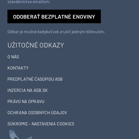
stavebníctva emailom:
ODOBERAŤ BEZPLATNÉ ENOVINY
Odber je možné kedykoľvek zrušiť jedným kliknutím.
UŽITOČNÉ ODKAZY
O NÁS
KONTAKTY
PREDPLATNÉ ČASOPISU ASB
INZERCIA NA ASB.SK
PRÁVO NA OPRAVU
OCHRANA OSOBNÝCH ÚDAJOV
SÚKROMIE – NASTAVENIA COOKIES