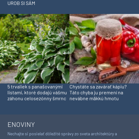
UROB SI SÁM
5 trvaliek s panašovanými
Chystáte sa zavárať kápiu?
listami, ktoré dodajú vášmu
Táto chyba ju premení na
záhonu celosezónny šmrnc
nevábne mäkkú hmotu
ENOVINY
Nechajte si posielať dôležité správy zo sveta architektúry a