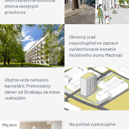
zmena verejných
priestorov
Okresný úrad
nepochopiteľne zastavil
vyvlastňovacie konanie
liečebného domu Machnáč
Obytná veža namiesto
kancelárií: Prekreslený
zámer od Strabagu sa stáva
reálnejším
Na pohľad vyzerá úplne
Môj dom