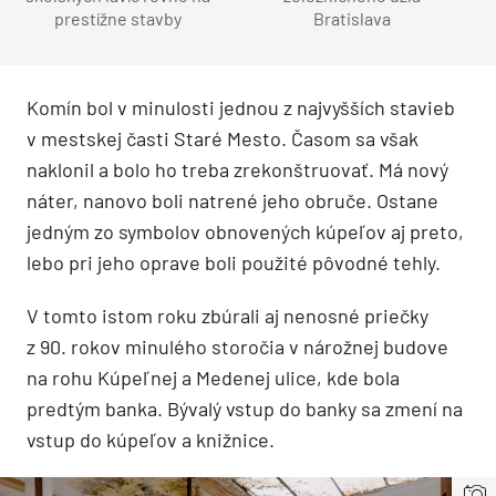
prestížne stavby
Bratislava
Komín bol v minulosti jednou z najvyšších stavieb
v mestskej časti Staré Mesto. Časom sa však
naklonil a bolo ho treba zrekonštruovať. Má nový
náter, nanovo boli natrené jeho obruče. Ostane
jedným zo symbolov obnovených kúpeľov aj preto,
lebo pri jeho oprave boli použité pôvodné tehly.
V tomto istom roku zbúrali aj nenosné priečky
z 90. rokov minulého storočia v nárožnej budove
na rohu Kúpeľnej a Medenej ulice, kde bola
predtým banka. Bývalý vstup do banky sa zmení na
vstup do kúpeľov a knižnice.