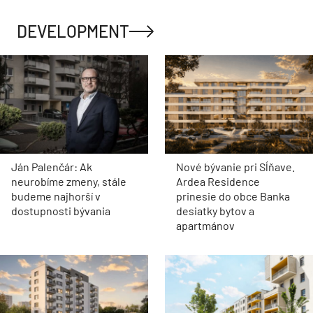
DEVELOPMENT
Ján Palenčár: Ak
Nové bývanie pri Sĺňave.
neurobíme zmeny, stále
Ardea Residence
budeme najhorší v
prinesie do obce Banka
dostupnosti bývania
desiatky bytov a
apartmánov