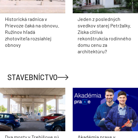
Historická radnica v
Jeden z posledných
Prievoze čaká na obnovu.
svedkov starej Petržalky.
Ružinov hľadá
Získa citlivá
zhotoviteľa rozsiahlej
rekonštrukcia rodinného
obnovy
domu cenu za
architektúru?
STAVEBNÍCTVO
Dva mosty v Trebišove sú
Akadémia praxe v