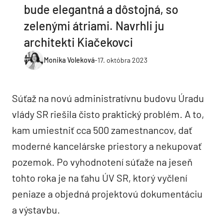
bude elegantná a dôstojná, so
zelenými átriami. Navrhli ju
architekti Kiačekovci
Monika Voleková
-
17. októbra 2023
Súťaž na novú administratívnu budovu Úradu
vlády SR riešila čisto praktický problém. A to,
kam umiestniť cca 500 zamestnancov, dať
moderné kancelárske priestory a nekupovať
pozemok. Po vyhodnotení súťaže na jeseň
tohto roka je na ťahu ÚV SR, ktorý vyčlení
peniaze a objedná projektovú dokumentáciu
a výstavbu.