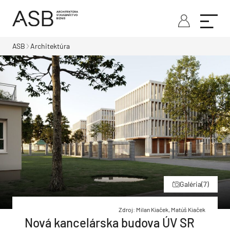
ASB
Architektúra
Galéria
(7)
Zdroj: Milan Kiaček, Matúš Kiaček
Nová kancelárska budova ÚV SR