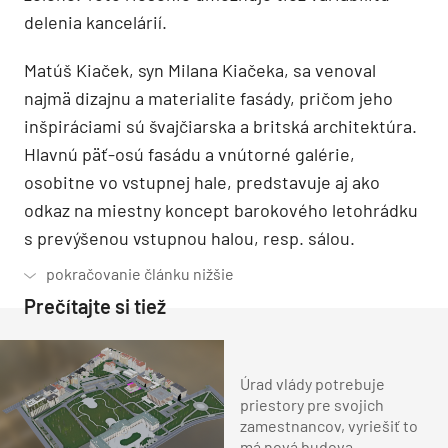
delenia kancelárií.
Matúš Kiaček, syn Milana Kiačeka, sa venoval
najmä dizajnu a materialite fasády, pričom jeho
inšpiráciami sú švajčiarska a britská architektúra.
Hlavnú päť-osú fasádu a vnútorné galérie,
osobitne vo vstupnej hale, predstavuje aj ako
odkaz na miestny koncept barokového letohrádku
s prevýšenou vstupnou halou, resp. sálou.
Prečítajte si tiež
Úrad vlády potrebuje
priestory pre svojich
zamestnancov, vyriešiť to
má nová budova