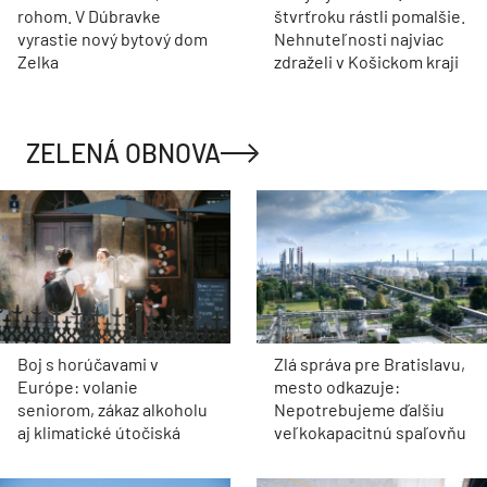
rohom. V Dúbravke
štvrťroku rástli pomalšie.
vyrastie nový bytový dom
Nehnuteľnosti najviac
Zelka
zdraželi v Košickom kraji
ZELENÁ OBNOVA
Boj s horúčavami v
Zlá správa pre Bratislavu,
Európe: volanie
mesto odkazuje:
seniorom, zákaz alkoholu
Nepotrebujeme ďalšiu
aj klimatické útočiská
veľkokapacitnú spaľovňu