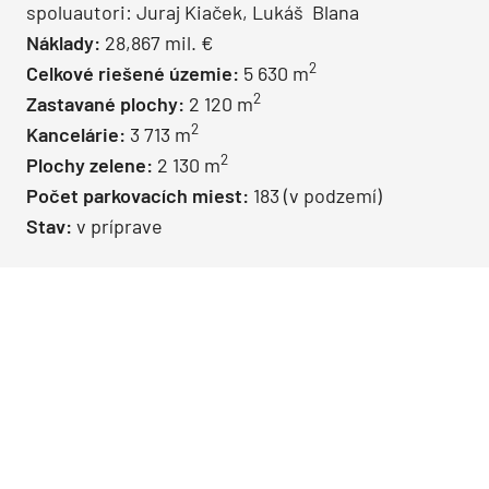
spoluautori: Juraj Kiaček, Lukáš Blana
Náklady:
28,867 mil. €
2
Celkové riešené územie:
5 630 m
2
Zastavané plochy:
2 120 m
2
Kancelárie:
3 713 m
2
Plochy zelene:
2 130 m
Počet parkovacích miest:
183 (v podzemí)
Stav:
v príprave