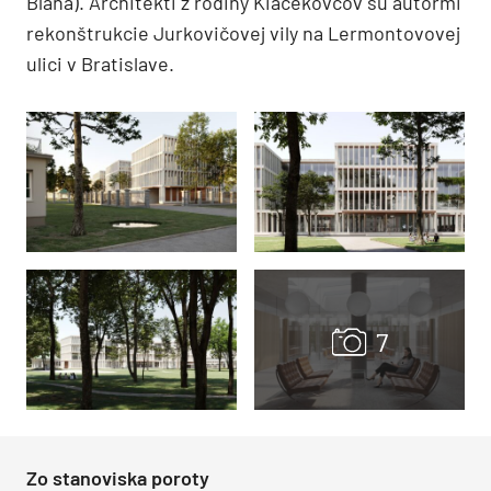
Blana). Architekti z rodiny Kiačekovcov sú autormi
rekonštrukcie Jurkovičovej vily na Lermontovovej
ulici v Bratislave.
Zo stanoviska poroty