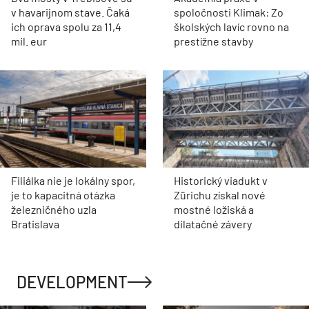
v havarijnom stave. Čaká
spoločnosti Klimak: Zo
ich oprava spolu za 11,4
školských lavíc rovno na
mil. eur
prestížne stavby
Filiálka nie je lokálny spor,
Historický viadukt v
je to kapacitná otázka
Zürichu získal nové
železničného uzla
mostné ložiská a
Bratislava
dilatačné závery
DEVELOPMENT