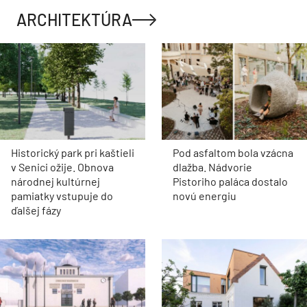
ARCHITEKTÚRA
Historický park pri kaštieli
Pod asfaltom bola vzácna
v Senici ožije. Obnova
dlažba. Nádvorie
národnej kultúrnej
Pistoriho paláca dostalo
pamiatky vstupuje do
novú energiu
ďalšej fázy