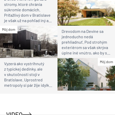
stromy, ktoré chránia
súkromie domácich.
Príťažlivý dom v Bratislave
je však už na pohľad iný ako
susedia
Môj dom
Drevodom na Devíne sa
jednoducho nedá
prehliadnuť. Pod strohým
exteriérom sa však skrýva
úplne iné vnútro, ako by ste
čakali
Môj dom
Vyzerá ako vystrihnutý
z typickej dedinky, ale
v skutočnosti stojí v
Bratislave. Uprostred
metropoly si pár žije idylku
ako na vidieku
VIDEO