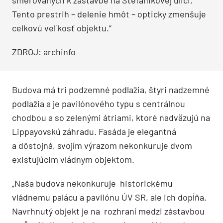
Tento prestrih – delenie hmôt – opticky zmenšuje
celkovú veľkosť objektu.“
ZDROJ: archinfo
Budova má tri podzemné podlažia, štyri nadzemné
podlažia a je pavilónového typu s centrálnou
chodbou a so zelenými átriami, ktoré nadväzujú na
Lippayovskú záhradu. Fasáda je elegantná
a dôstojná, svojím výrazom nekonkuruje dvom
existujúcim vládnym objektom.
„Naša budova nekonkuruje historickému
vládnemu palácu a pavilónu ÚV SR, ale ich dopĺňa.
Navrhnutý objekt je na rozhraní medzi zástavbou