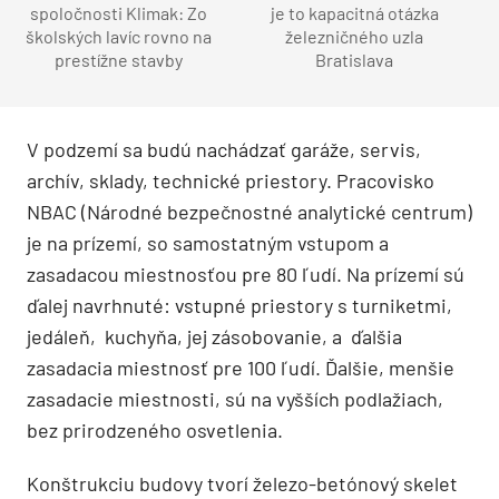
spoločnosti Klimak: Zo
je to kapacitná otázka
školských lavíc rovno na
železničného uzla
prestížne stavby
Bratislava
V podzemí sa budú nachádzať garáže, servis,
archív, sklady, technické priestory. Pracovisko
NBAC (Národné bezpečnostné analytické centrum)
je na prízemí, so samostatným vstupom a
zasadacou miestnosťou pre 80 ľudí. Na prízemí sú
ďalej navrhnuté: vstupné priestory s turniketmi,
jedáleň, kuchyňa, jej zásobovanie, a ďalšia
zasadacia miestnosť pre 100 ľudí. Ďalšie, menšie
zasadacie miestnosti, sú na vyšších podlažiach,
bez prirodzeného osvetlenia.
Konštrukciu budovy tvorí železo-betónový skelet