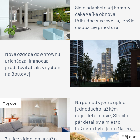
Sídlo advokátskej komory
čaká veľká obnova.
Pribudne viac svetla, lepšie
dispozície priestoru
Nová ozdoba downtownu
prichádza: Immocap
predstavil atraktívny dom
na Bottovej
Na pohľad vyzerá úplne
Môj dom
jednoducho, až kým
neprídete hlbšie. Stačilo
pár detailov a miesto
bežného bytu je rozžiarené
bývanie pre rodinu
Môj dom
Z ulice vidno len garáž a