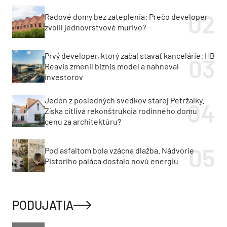
Radové domy bez zateplenia: Prečo developer
zvolil jednovrstvové murivo?
Prvý developer, ktorý začal stavať kancelárie: HB
Reavis zmenil biznis model a nahneval
investorov
Jeden z posledných svedkov starej Petržalky.
Získa citlivá rekonštrukcia rodinného domu
cenu za architektúru?
Pod asfaltom bola vzácna dlažba. Nádvorie
Pistoriho paláca dostalo novú energiu
PODUJATIA