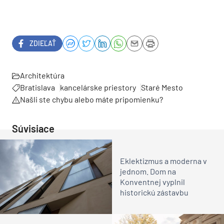
ZDIEĽAŤ
Architektúra
Bratislava
kancelárske priestory
Staré Mesto
Našli ste chybu alebo máte pripomienku?
Súvisiace
Eklektizmus a moderna v
jednom. Dom na
Konventnej vyplnil
historickú zástavbu