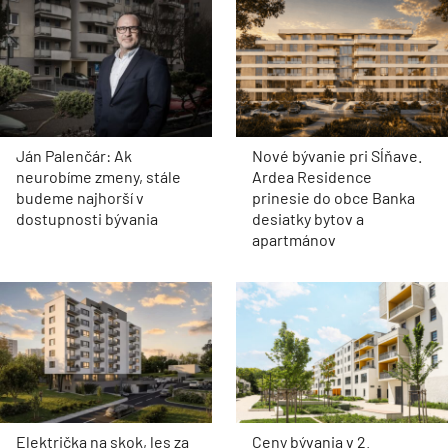
Ján Palenčár: Ak
Nové bývanie pri Sĺňave.
neurobíme zmeny, stále
Ardea Residence
budeme najhorší v
prinesie do obce Banka
dostupnosti bývania
desiatky bytov a
apartmánov
Električka na skok, les za
Ceny bývania v 2.