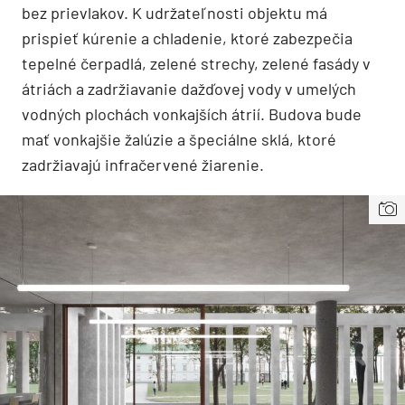
bez prievlakov. K udržateľnosti objektu má
prispieť kúrenie a chladenie, ktoré zabezpečia
tepelné čerpadlá, zelené strechy, zelené fasády v
átriách a zadržiavanie dažďovej vody v umelých
vodných plochách vonkajších átrií. Budova bude
mať vonkajšie žalúzie a špeciálne sklá, ktoré
zadržiavajú infračervené žiarenie.