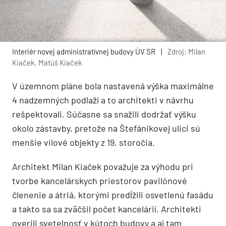
Interiér novej administratívnej budovy ÚV SR
|
Zdroj: Milan
Kiaček, Matúš Kiaček
V územnom pláne bola nastavená výška maximálne
4 nadzemných podlaží a to architekti v návrhu
rešpektovali. Súčasne sa snažili dodržať výšku
okolo zástavby, pretože na Štefánikovej ulici sú
menšie vilové objekty z 19. storočia.
Architekt Milan Kiaček považuje za výhodu pri
tvorbe kancelárskych priestorov pavilónové
členenie a átriá, ktorými predĺžili osvetlenú fasádu
a takto sa sa zväčšil počet kancelárií. Architekti
overili svetelnosť v kútoch budovy a aj tam