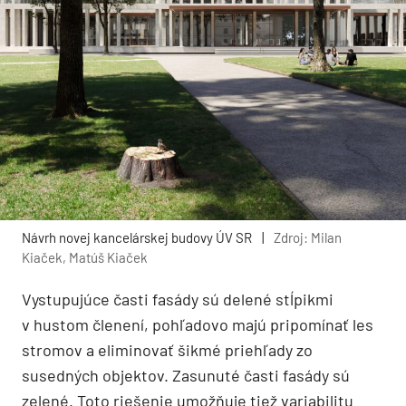
Návrh novej kancelárskej budovy ÚV SR
|
Zdroj: Milan
Kiaček, Matúš Kiaček
Vystupujúce časti fasády sú delené stĺpikmi
v hustom členení, pohľadovo majú pripomínať les
stromov a eliminovať šikmé priehľady zo
susedných objektov. Zasunuté časti fasády sú
zelené. Toto riešenie umožňuje tiež variabilitu