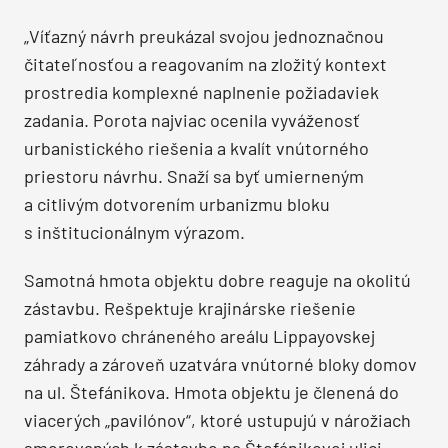
„Víťazný návrh preukázal svojou jednoznačnou
čitateľnosťou a reagovaním na zložitý kontext
prostredia komplexné naplnenie požiadaviek
zadania. Porota najviac ocenila vyváženosť
urbanistického riešenia a kvalít vnútorného
priestoru návrhu. Snaží sa byť umierneným
a citlivým dotvorením urbanizmu bloku
s inštitucionálnym výrazom.
Samotná hmota objektu dobre reaguje na okolitú
zástavbu. Rešpektuje krajinárske riešenie
pamiatkovo chráneného areálu Lippayovskej
záhrady a zároveň uzatvára vnútorné bloky domov
na ul. Štefánikova. Hmota objektu je členená do
viacerých „pavilónov“, ktoré ustupujú v nárožiach
smerovaných k zástavbe na Štefánikovej ulici.