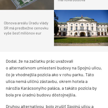
Obnova areálu Úradu vlády
SR má predbežne cenovku
vyše šesť miliónov eur
Dodal, že na začiatku prác uvažovali
o alternatívnom umiestení budovy na Spojnú ulicu,
čo je vhodnejšia pozícia ako v rohu parku. Táto
ulica nemá uličnú zástavbu, okrem hotela a
nárožia Karácsonyiho paláca, a takáto pozícia by
bola pre úradnú budovu dôstojnejšia.
Druhou alternatívou bolo zrušiť Spojnú ulicu a