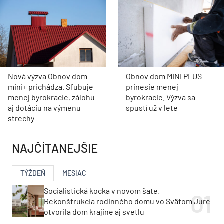
Nová výzva Obnov dom
Obnov dom MINI PLUS
mini+ prichádza. Sľubuje
prinesie menej
menej byrokracie, zálohu
byrokracie. Výzva sa
aj dotáciu na výmenu
spustí už v lete
strechy
NAJČÍTANEJŠIE
TÝŽDEŇ
MESIAC
Socialistická kocka v novom šate.
Rekonštrukcia rodinného domu vo Svätom Jure
otvorila dom krajine aj svetlu