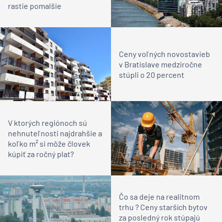
rastie pomalšie
Ceny voľných novostavieb
v Bratislave medziročne
stúpli o 20 percent
V ktorých regiónoch sú
nehnuteľnosti najdrahšie a
koľko m² si môže človek
kúpiť za ročný plat?
Čo sa deje na realitnom
trhu ? Ceny starších bytov
za posledný rok stúpajú