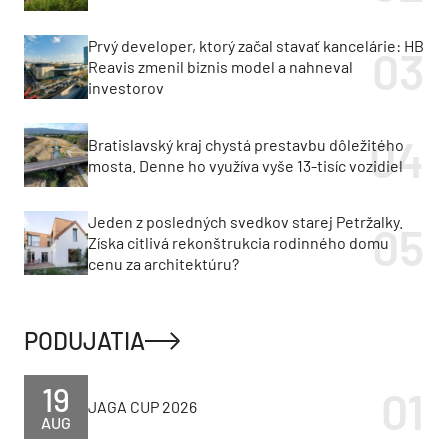
Prvý developer, ktorý začal stavať kancelárie: HB
Reavis zmenil biznis model a nahneval
investorov
Bratislavský kraj chystá prestavbu dôležitého
mosta. Denne ho využíva vyše 13-tisíc vozidiel
Jeden z posledných svedkov starej Petržalky.
Získa citlivá rekonštrukcia rodinného domu
cenu za architektúru?
PODUJATIA
19
JAGA CUP 2026
AUG