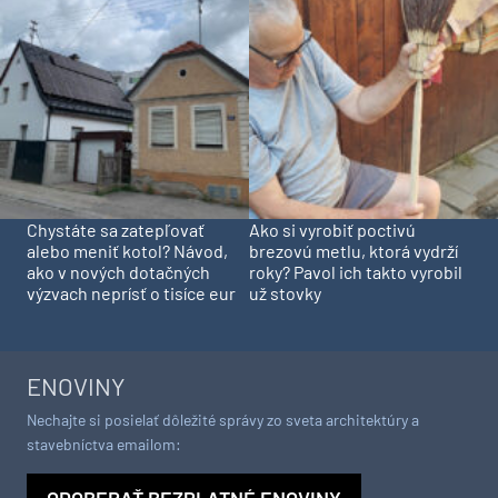
Chystáte sa zatepľovať
Ako si vyrobiť poctivú
alebo meniť kotol? Návod,
brezovú metlu, ktorá vydrží
ako v nových dotačných
roky? Pavol ich takto vyrobil
výzvach neprísť o tisíce eur
už stovky
ENOVINY
Nechajte si posielať dôležité správy zo sveta architektúry a
stavebníctva emailom:
ODOBERAŤ BEZPLATNÉ ENOVINY