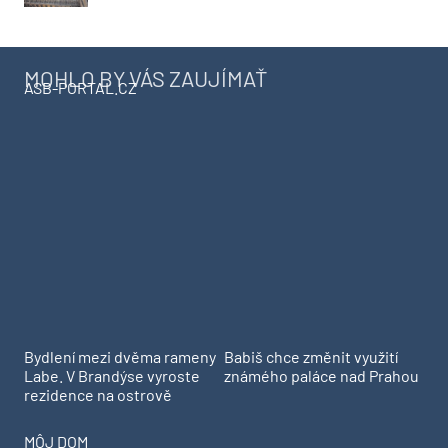
MOHLO BY VÁS ZAUJÍMAŤ
ASB-PORTAL.CZ
Bydlení mezi dvěma rameny
Babiš chce změnit využití
Labe. V Brandýse vyroste
známého paláce nad Prahou
rezidence na ostrově
MÔJ DOM