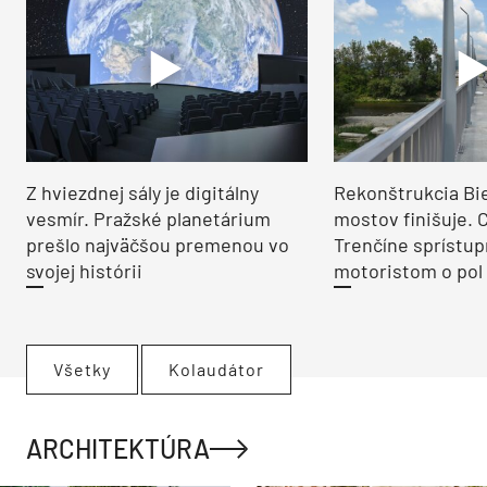
Z hviezdnej sály je digitálny
Rekonštrukcia Bi
vesmír. Pražské planetárium
mostov finišuje. 
prešlo najväčšou premenou vo
Trenčíne sprístup
svojej histórii
motoristom o pol 
Všetky
Kolaudátor
ARCHITEKTÚRA