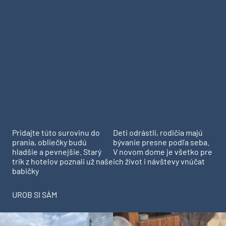
Pridajte túto surovinu do
Deti odrástli, rodičia majú
prania, obliečky budú
bývanie presne podľa seba.
hladšie a pevnejšie. Starý
V novom dome je všetko pre
trik z hotelov poznali už naše
ich život i návštevy vnúčat
babičky
UROB SI SÁM