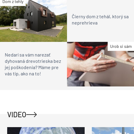
Dom z tehly
Čierny dom z tehál, ktorý sa
neprehrieva
Urob si sám
Nedarí sa vám narezať
dyhovaná drevotrieska bez
jej poškodenia? Máme pre
vás tip, ako na to!
VIDEO