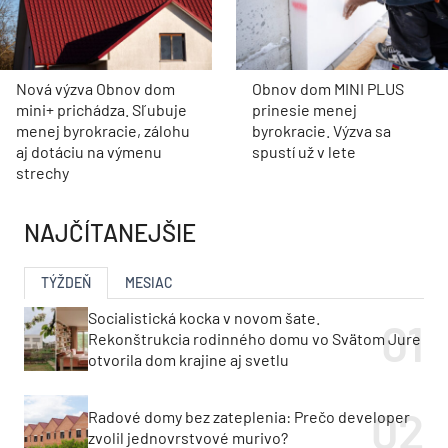
Nová výzva Obnov dom
Obnov dom MINI PLUS
mini+ prichádza. Sľubuje
prinesie menej
menej byrokracie, zálohu
byrokracie. Výzva sa
aj dotáciu na výmenu
spustí už v lete
strechy
NAJČÍTANEJŠIE
TÝŽDEŇ
MESIAC
Socialistická kocka v novom šate.
Rekonštrukcia rodinného domu vo Svätom Jure
otvorila dom krajine aj svetlu
Radové domy bez zateplenia: Prečo developer
zvolil jednovrstvové murivo?