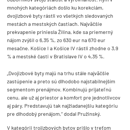
mnohých kategóriách došlo ku korekciám,
dvojizbové byty rástli vo všetkých sledovaných
mestách a mestských častiach. Najväčšie
prekvapenie priniesla Žilina, kde sa priemerný
nájom zvýšil o 6,35 %, zo 630 eur na 670 eur
mesačne. Košice I a Košice IV rástli zhodne o 3,9
% a mestské časti v Bratislave IV o 4,35 %.
„Dvojizbové byty majú na trhu stále najväčšie
zastúpenie a preto sú dlhodobo najstabilnejším
segmentom prenájmov. Kombinujú prijateľnú
cenu, ale už aj priestor a komfort pre jednotlivcov
aj páry. Predstavujú tak najžiadanejšiu kategóriu
pre dlhodobý prenájom,“ dodal Pružinský.
V kategórii trojizbových bytov prišlo v treťom