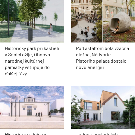
Historický park pri kaštieli
Pod asfaltom bola vzácna
v Senici ožije. Obnova
dlažba. Nádvorie
národnej kultúrnej
Pistoriho paláca dostalo
pamiatky vstupuje do
novú energiu
ďalšej fázy
Historická radnica v
Jeden z posledných