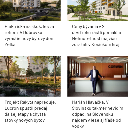
Električka na skok, les za
Ceny bývania v 2.
rohom. V Dúbravke
štvrťroku rástli pomalšie.
vyrastie nový bytový dom
Nehnuteľnosti najviac
Zelka
zdraželi v Košickom kraji
Projekt Rakyta napreduje.
Marián Hlavačka: V
Lucron spustil predaj
Slovinsku takmer nevidím
ďalšej etapy a chystá
odpad, na Slovensku
stovky nových bytov
nájdem v lese aj fľaše od
vodky