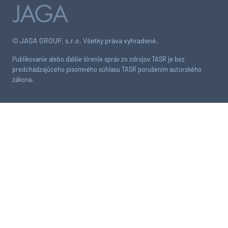
© JAGA GROUP, s.r.o. Všetky práva vyhradené.
Publikovanie alebo ďalšie šírenie správ zo zdrojov TASR je bez
predchádzajúceho písomného súhlasu TASR porušením autorského
zákona.