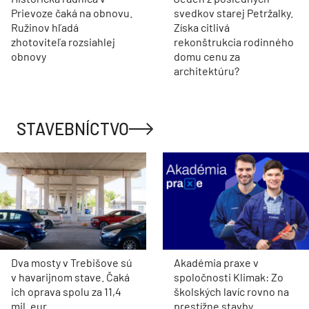
Prievoze čaká na obnovu.
svedkov starej Petržalky.
Ružinov hľadá
Získa citlivá
zhotoviteľa rozsiahlej
rekonštrukcia rodinného
obnovy
domu cenu za
architektúru?
STAVEBNÍCTVO
Dva mosty v Trebišove sú
Akadémia praxe v
v havarijnom stave. Čaká
spoločnosti Klimak: Zo
ich oprava spolu za 11,4
školských lavíc rovno na
mil. eur
prestížne stavby