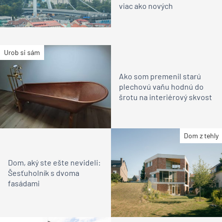
viac ako nových
Urob si sám
Ako som premenil starú
plechovú vaňu hodnú do
šrotu na interiérový skvost
Dom z tehly
Dom, aký ste ešte nevideli:
Šesťuholník s dvoma
fasádami