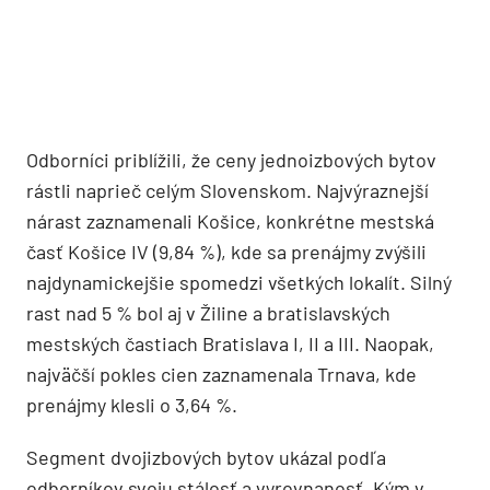
Odborníci priblížili, že ceny jednoizbových bytov
rástli naprieč celým Slovenskom. Najvýraznejší
nárast zaznamenali Košice, konkrétne mestská
časť Košice IV (9,84 %), kde sa prenájmy zvýšili
najdynamickejšie spomedzi všetkých lokalít. Silný
rast nad 5 % bol aj v Žiline a bratislavských
mestských častiach Bratislava I, II a III. Naopak,
najväčší pokles cien zaznamenala Trnava, kde
prenájmy klesli o 3,64 %.
Segment dvojizbových bytov ukázal podľa
odborníkov svoju stálosť a vyrovnanosť. Kým v