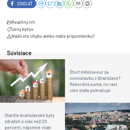
ZDIEĽAŤ
Realitný trh
ceny bytov
Našli ste chybu alebo máte pripomienku?
Súvisiace
Štvrť milióna eur za
novostavbu v Bratislave?
Rekordná suma, no rast
cien stále pokračuje
Staršie bratislavské byty
zdraželi o viac než 20
percent, nájomné však