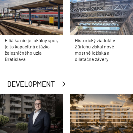
Filiálka nie je lokálny spor,
Historický viadukt v
je to kapacitná otázka
Zürichu získal nové
železničného uzla
mostné ložiská a
Bratislava
dilatačné závery
DEVELOPMENT