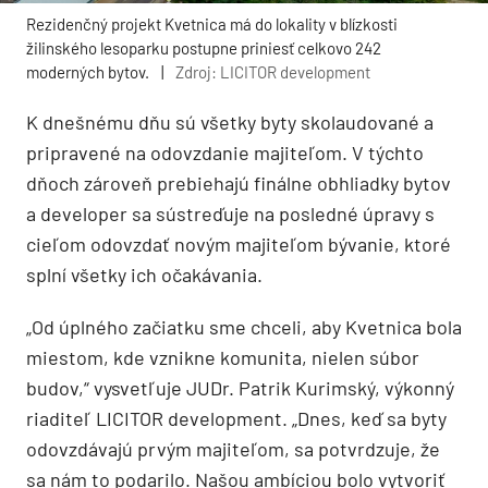
Rezidenčný projekt Kvetnica má do lokality v blízkosti
žilinského lesoparku postupne priniesť celkovo 242
moderných bytov.
|
Zdroj: LICITOR development
K dnešnému dňu sú všetky byty skolaudované a
pripravené na odovzdanie majiteľom. V týchto
dňoch zároveň prebiehajú finálne obhliadky bytov
a developer sa sústreďuje na posledné úpravy s
cieľom odovzdať novým majiteľom bývanie, ktoré
splní všetky ich očakávania.
„Od úplného začiatku sme chceli, aby Kvetnica bola
miestom, kde vznikne komunita, nielen súbor
budov,“ vysvetľuje JUDr. Patrik Kurimský, výkonný
riaditeľ LICITOR development. „Dnes, keď sa byty
odovzdávajú prvým majiteľom, sa potvrdzuje, že
sa nám to podarilo. Našou ambíciou bolo vytvoriť