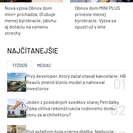
Nová výzva Obnov dom
Obnov dom MINI PLUS
mini+ prichádza. Sľubuje
prinesie menej
menej byrokracie, zálohu
byrokracie. Výzva sa
aj dotáciu na výmenu
spustí už v lete
strechy
NAJČÍTANEJŠIE
TÝŽDEŇ
MESIAC
Prvý developer, ktorý začal stavať kancelárie: HB
Reavis zmenil biznis model a nahneval
investorov
Jeden z posledných svedkov starej Petržalky.
Získa citlivá rekonštrukcia rodinného domu
cenu za architektúru?
Pod asfaltom bola vzácna dlažba. Nádvorie