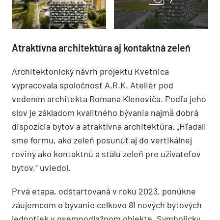
Atraktívna architektúra aj kontaktná zeleň
Architektonický návrh projektu Kvetnica
vypracovala spoločnosť A.R.K. Ateliér pod
vedením architekta Romana Klenoviča. Podľa jeho
slov je základom kvalitného bývania najmä dobrá
dispozícia bytov a atraktívna architektúra. „Hľadali
sme formu, ako zeleň posunúť aj do vertikálnej
roviny ako kontaktnú a stálu zeleň pre užívateľov
bytov,“ uviedol.
Prvá etapa, odštartovaná v roku 2023, ponúkne
záujemcom o bývanie celkovo 81 nových bytových
jednotiek v osempodlažnom objekte. Symbolicky