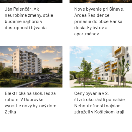
Ján Palenčár: Ak
Nové bývanie pri Sĺňave.
neurobíme zmeny, stále
Ardea Residence
budeme najhorší v
prinesie do obce Banka
dostupnosti bývania
desiatky bytov a
apartmánov
Električka na skok, les za
Ceny bývania v 2.
rohom. V Dúbravke
štvrťroku rástli pomalšie.
vyrastie nový bytový dom
Nehnuteľnosti najviac
Zelka
zdraželi v Košickom kraji