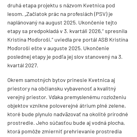
druhá etapa projektu s názvom Kvetnica pod
lesom. „Začiatok prác na profesiách (PSV) je
naplánovaný na august 2025. Ukončenie tejto
etapy sa predpokladá v 3. kvartáli 2026,“ spresnila
Kristína Moďoroši,” uviedla pre portál ASB Kristína
Moďoroši ešte v auguste 2025. Ukončenie
poslednej etapy je podľa jej slov stanovený na 3.
kvartál 2027.
Okrem samotných bytov prinesie Kvetnica aj
priestory na občiansku vybavenosť a kvalitný
verejný priestor. Vďaka premyslenému rozloženiu
objektov vznikne poloverejné átrium plné zelene,
ktoré bude plynulo nadväzovať na okolité prírodné
prostredie. Jeho súčasťou bude aj vodná plocha,
ktorá pomôže zmierniť prehrievanie prostredia