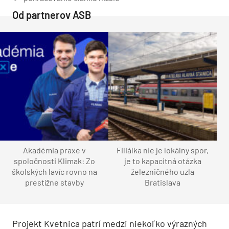
Od partnerov ASB
Akadémia praxe v
Filiálka nie je lokálny spor,
spoločnosti Klimak: Zo
je to kapacitná otázka
školských lavíc rovno na
železničného uzla
prestížne stavby
Bratislava
Projekt Kvetnica patrí medzi niekoľko výrazných