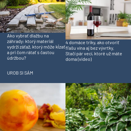
Ako vybrať dlažbu na
záhrady: ktorý materiál
4 domáce triky, ako otvoriť
vydrží záťaž, ktorý môže kĺzať
fľašu vína aj bez vývrtky.
a pri čom rátať s častou
Stačí pár vecí, ktoré už máte
údržbou?
doma (video)
UROB SI SÁM