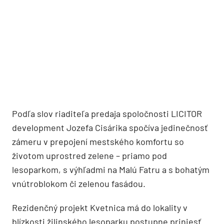
Podľa slov riaditeľa predaja spoločnosti LICITOR
development Jozefa Cisárika spočíva jedinečnosť
zámeru v prepojení mestského komfortu so
životom uprostred zelene – priamo pod
lesoparkom, s výhľadmi na Malú Fatru a s bohatým
vnútroblokom či zelenou fasádou.
Rezidenčný projekt Kvetnica má do lokality v
blízkosti žilinského lesoparku postupne priniesť