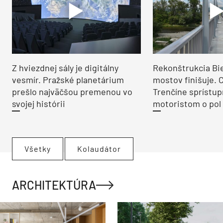
Z hviezdnej sály je digitálny
Rekonštrukcia Bi
vesmír. Pražské planetárium
mostov finišuje. 
prešlo najväčšou premenou vo
Trenčíne sprístup
svojej histórii
motoristom o pol 
Všetky
Kolaudátor
ARCHITEKTÚRA