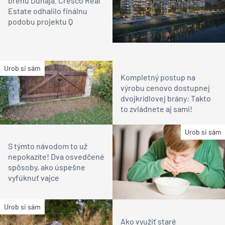
brehu Dunaja. Cresco Real
Estate odhalilo finálnu
podobu projektu Q
Urob si sám
Kompletný postup na
výrobu cenovo dostupnej
dvojkrídlovej brány: Takto
to zvládnete aj sami!
Urob si sám
S týmto návodom to už
nepokazíte! Dva osvedčené
spôsoby, ako úspešne
vyfúknuť vajce
Urob si sám
Ako využiť staré