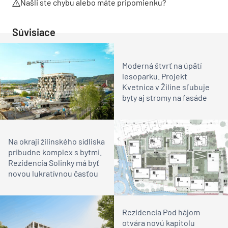
Našli ste chybu alebo máte pripomienku?
Súvisiace
Moderná štvrť na úpätí
lesoparku. Projekt
Kvetnica v Žiline sľubuje
byty aj stromy na fasáde
Na okraji žilinského sídliska
pribudne komplex s bytmi.
Rezidencia Solinky má byť
novou lukratívnou časťou
Rezidencia Pod hájom
otvára novú kapitolu