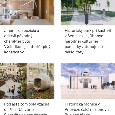
Zmenili dispozíciu a
Historický park pri kaštieli
odkryli pôvodný
v Senici ožije. Obnova
charakter bytu.
národnej kultúrnej
Výsledkom je interiér plný
pamiatky vstupuje do
kontrastov
ďalšej fázy
Pod asfaltom bola vzácna
Historická radnica v
dlažba. Nádvorie
Prievoze čaká na obnovu.
Pistoriho paláca dostalo
Ružinov hľadá