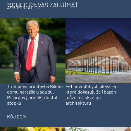
MOHLO BY VÁS ZAUJÍMAŤ
ASB-PORTAL.CZ
Trumpova přestavba Bílého
Pět novodobých plováren,
domu narazila u soudu.
které dokazují, že i bazén
Miliardový projekt dostal
může mít skvělou
stopku
architekturu
MÔJ DOM