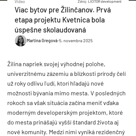
Video
Zdroj: LICITOR development
Viac bytov pre Žilinčanov. Prvá
etapa projektu Kvetnica bola
úspešne skolaudovaná
Martina Gregová
-
5. novembra 2025
Žilina napriek svojej výhodnej polohe,
univerzitnému zázemiu a blízkosti prírody čelí
už roky odlivu ľudí, ktorí hľadajú nové
možnosti bývania mimo mesta. V posledných
rokoch sa však situácia začína meniť vďaka
moderným developerským projektom, ktoré
do mesta prinášajú vyšší štandard života aj
nové komunity. Medzi nimi vyniká rezidenčný