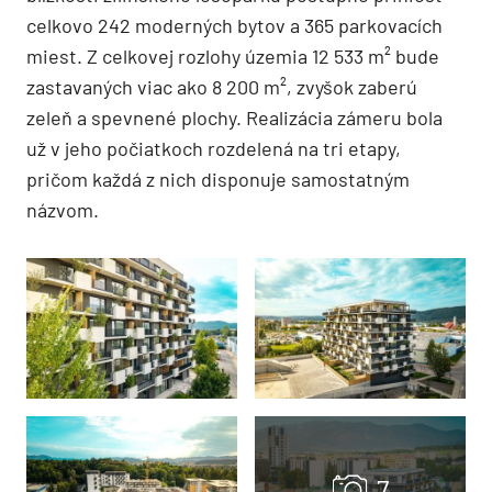
celkovo 242 moderných bytov a 365 parkovacích
miest. Z celkovej rozlohy územia 12 533 m² bude
zastavaných viac ako 8 200 m², zvyšok zaberú
zeleň a spevnené plochy. Realizácia zámeru bola
už v jeho počiatkoch rozdelená na tri etapy,
pričom každá z nich disponuje samostatným
názvom.