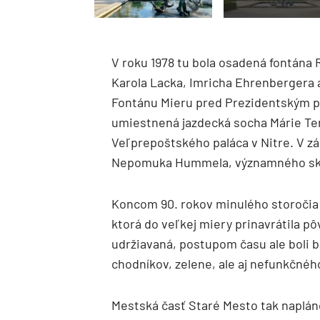
V roku 1978 tu bola osadená fontána 
Karola Lacka, Imricha Ehrenbergera a
Fontánu Mieru pred Prezidentským pa
umiestnená jazdecká socha Márie Ter
Veľprepoštského paláca v Nitre. V z
Nepomuka Hummela, významného skla
Koncom 90. rokov minulého storočia 
ktorá do veľkej miery prinavrátila p
udržiavaná, postupom času ale boli b
chodníkov, zelene, ale aj nefunkčnéh
Mestská časť Staré Mesto tak naplán