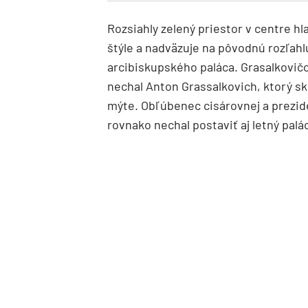
Rozsiahly zelený priestor v centre 
štýle a nadväzuje na pôvodnú rozľahl
arcibiskupského paláca. Grasalkovičo
nechal Anton Grassalkovich, ktorý 
mýte. Obľúbenec cisárovnej a prezide
rovnako nechal postaviť aj letný pal