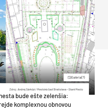
Inžinierske siete
Solárne kolektor
Interiérový dizajn
Bonusy Klubu ASB
Urbanizmus
Manažérsky k
Stavebná technika
Galéria
(7)
Zdroj: Andrej Sárközi / Mestská časť Bratislava – Staré Mesto
mesta bude ešte zelenšia:
prejde komplexnou obnovou