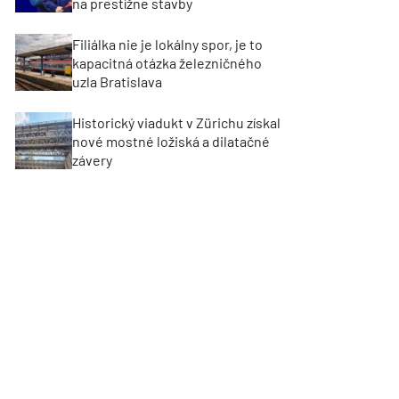
na prestížne stavby
Filiálka nie je lokálny spor, je to
kapacitná otázka železničného
uzla Bratislava
Historický viadukt v Zürichu získal
nové mostné ložiská a dilatačné
závery