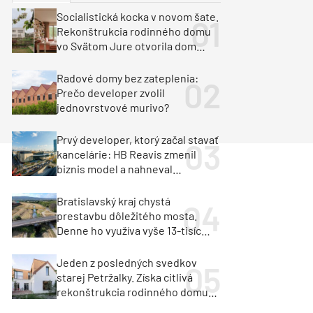
y
Klimatizácia a vetranie
Socialistická kocka v novom šate.
urz Milan Murcka
Rekonštrukcia rodinného domu
vo Svätom Jure otvorila dom
krajine aj svetlu
Radové domy bez zateplenia:
Prečo developer zvolil
jednovrstvové murivo?
Prvý developer, ktorý začal stavať
kancelárie: HB Reavis zmenil
biznis model a nahneval
investorov
Bratislavský kraj chystá
prestavbu dôležitého mosta.
Denne ho využíva vyše 13-tisíc
vozidiel
Jeden z posledných svedkov
starej Petržalky. Získa citlivá
rekonštrukcia rodinného domu
cenu za architektúru?