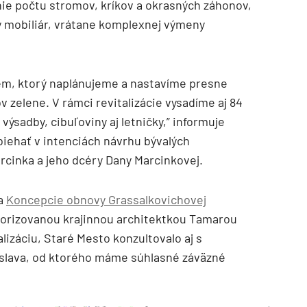
ie počtu stromov, kríkov a okrasných záhonov,
 mobiliár, vrátane komplexnej výmeny
tém, ktorý naplánujeme a nastavíme presne
 zelene. V rámci revitalizácie vysadíme aj 84
ýsadby, cibuľoviny aj letničky,” informuje
iehať v intenciách návrhu bývalých
rcinka a jeho dcéry Dany Marcinkovej.
ľa
Koncepcie obnovy Grassalkovichovej
orizovanou krajinnou architektkou Tamarou
alizáciu, Staré Mesto konzultovalo aj s
slava, od ktorého máme súhlasné záväzné