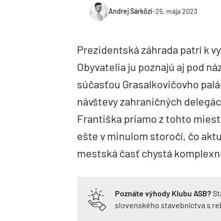
Andrej Sárközi
-
25. mája 2023
Prezidentská záhrada patrí k v
Obyvatelia ju poznajú aj pod n
súčasťou Grasalkovičovho palác
návštevy zahraničných delegáci
Františka priamo z tohto mies
ešte v minulom storočí, čo akt
mestská časť chystá komplexnú 
Poznáte výhody Klubu ASB?
St
slovenského stavebníctva s r