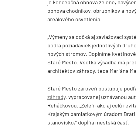
je koncepčná obnova zelene, navýšen
obnova chodníkov, obrubníkov a nový
areálového osvetlenia.
„
Výmeny sa dočká aj zavlažovací sys
podľa požiadaviek jednotlivých druhov
nových stromov. Doplníme kvetinové v
Staré Mesto. Všetka výsadba má preb
architektov záhrady, teda Mariána Ma
Staré Mesto zároveň postupuje pod
záhrady,
vypracovanej uznávanou aut
Reháčkovou. „Zeleň, ako aj celú revit
Krajským pamiatkovým úradom Brati
stanovisko,” dopĺňa mestská časť.