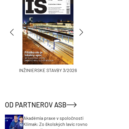
INŽINIERSKE STAVBY 3/2026
ASB
OD PARTNEROV ASB
Akadémia praxe v spoločnosti
Klimak: Zo školských lavíc rovno