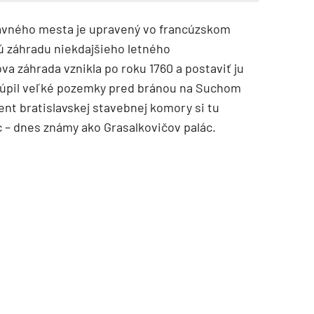
hlavného mesta je upravený vo francúzskom
ú záhradu niekdajšieho letného
va záhrada vznikla po roku 1760 a postaviť ju
skúpil veľké pozemky pred bránou na Suchom
nt bratislavskej stavebnej komory si tu
ác – dnes známy ako Grasalkovičov palác.
TZB HAUSTECHNIK 3/2026