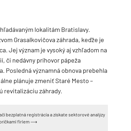
yhľadávaným lokalitám Bratislavy.
ázvom Grasalkovičova záhrada, keďže je
a. Jej význam je vysoký aj vzhľadom na
í, či nedávny príhovor pápeža
ta. Posledná významná obnova prebehla
uálne plánuje zmeniť Staré Mesto –
revitalizáciu záhrady.
ačí bezplatná registrácia a získate sektorové analýzy
ebríčkami firiem ⟶