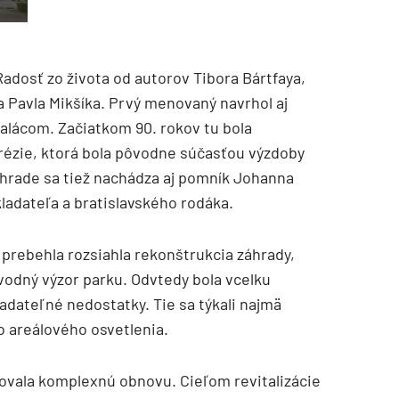
Radosť zo života od autorov Tibora Bártfaya,
 Pavla Mikšíka. Prvý menovaný navrhol aj
lácom. Začiatkom 90. rokov tu bola
ézie, ktorá bola pôvodne súčasťou výzdoby
áhrade sa tiež nachádza aj pomník Johanna
dateľa a bratislavského rodáka.
prebehla rozsiahla rekonštrukcia záhrady,
ôvodný výzor parku. Odvtedy bola vcelku
adateľné nedostatky. Tie sa týkali najmä
o areálového osvetlenia.
ovala komplexnú obnovu. Cieľom revitalizácie