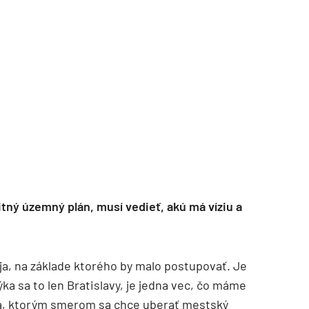
TZB HAUSTECHNIK 3/2026
itný územný plán, musí vedieť, akú má víziu a
, na základe ktorého by malo postupovať. Je
ýka sa to len Bratislavy, je jedna vec, čo máme
há, ktorým smerom sa chce uberať mestský