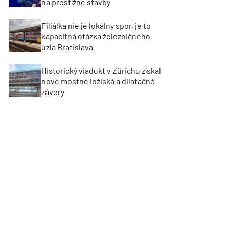
na prestížne stavby
Filiálka nie je lokálny spor, je to
kapacitná otázka železničného
uzla Bratislava
Historický viadukt v Zürichu získal
nové mostné ložiská a dilatačné
závery