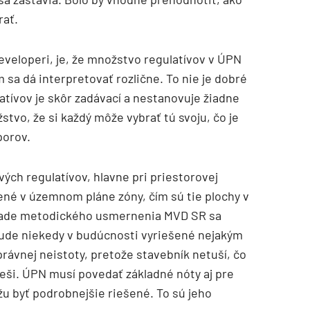
rať.
developeri, je, že množstvo regulatívov v ÚPN
sa dá interpretovať rozlične. To nie je dobré
atívov je skôr zadávací a nestanovuje žiadne
žstvo, že si každý môže vybrať tú svoju, čo je
porov.
vých regulatívov, hlavne pri priestorovej
čené v územnom pláne zóny, čím sú tie plochy v
klade metodického usmernenia MVD SR sa
bude niekedy v budúcnosti vyriešené nejakým
ávnej neistoty, pretože stavebník netuší, čo
ieši. ÚPN musí povedať základné nóty aj pre
u byť podrobnejšie riešené. To sú jeho