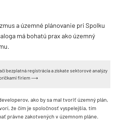
zmus a územné plánovanie pri Spolku
Baloga má bohatú prax ako územný
umu.
ačí bezplatná registrácia a získate sektorové analýzy
ebríčkami firiem ⟶
developerov, ako by sa mal tvoriť územný plán,
rí, že čím je spoločnosť vyspelejšia, tím
 mať právne zakotvených v územnom pláne.