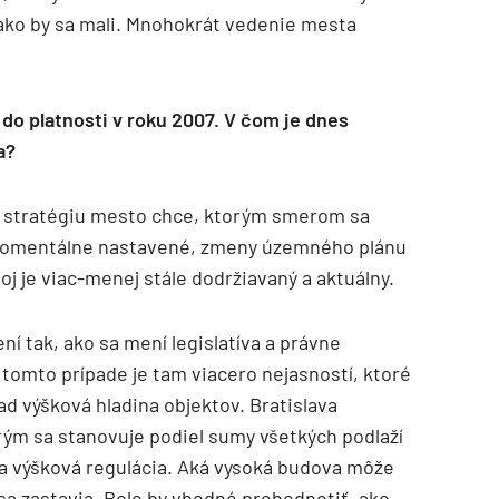
 ako by sa mali. Mnohokrát vedenie mesta
 do platnosti v roku 2007. V čom je dnes
a?
ú stratégiu mesto chce, ktorým smerom sa
o momentálne nastavené, zmeny územného plánu
oj je viac-menej stále dodržiavaný a aktuálny.
í tak, ako sa mení legislatíva a právne
tomto prípade je tam viacero nejasností, ktoré
lad výšková hladina objektov. Bratislava
rým sa stanovuje podiel sumy všetkých podlaží
da výšková regulácia. Aká vysoká budova môže
 sa zastavia. Bolo by vhodné prehodnotiť, ako