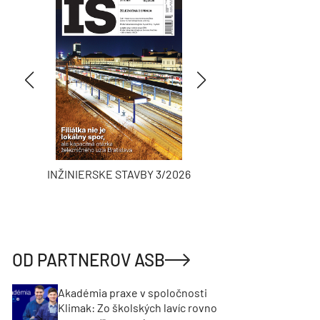
INŽINIERSKE STAVBY 3/2026
ASB
OD PARTNEROV ASB
Akadémia praxe v spoločnosti
Klimak: Zo školských lavíc rovno