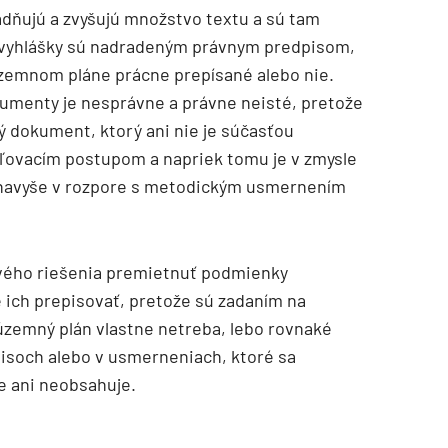
adňujú a zvyšujú množstvo textu a sú tam
 vyhlášky sú nadradeným právnym predpisom,
v územnom pláne prácne prepísané alebo nie.
umenty je nesprávne a právne neisté, pretože
ý dokument, ktorý ani nie je súčasťou
ovacím postupom a napriek tomu je v zmysle
je navyše v rozpore s metodickým usmernením
vého riešenia premietnuť podmienky
 ich prepisovať, pretože sú zadaním na
územný plán vlastne netreba, lebo rovnaké
isoch alebo v usmerneniach, ktoré sa
e ani neobsahuje.