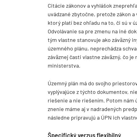
Citácie zákonov a vyhlášok zneprehľ
uvádzané zbytočne, pretože zákon a
ktorý platí bez ohľadu na to, či sú 
Odvolávanie sa pre zmenu na iné dok
tým vlastne stanovuje ako záväzný in
územného plánu, neprechádza schvaľ
záväznej časti vlastne záväzný, čo 
ministerstva.
Územný plán má do svojho priestoro
vyplývajúce z týchto dokumentov, nie
riešenie a nie riešením. Potom nám 
znenie máme aj v nadradených predp
následne pripravujú a ÚPN ich vlastn
Špecifický verzus flexibilný