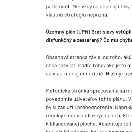
parlament. Nie vždy sa dopĺňajú tak,
vlastnú stratégiu nepozná.
Územný plán (ÚPN) Bratislavy vstúpil
disfunkčný a zastaraný? Čo mu chýb
Obsahová stránka závisí od toho, ak
chce rozvíjať. Podľa toho, ako je t
sú viac-menej minoritné. Hlavný rozv
Metodická stránka spracovania sa men
povedomie užívateľov tohto plánu. V 
by si zaslúžili prehodnotenie. Naprík
reguluje index podlažných plôch, kto
k bilancovanej ploche. Absentuje te
byť, závisí od toho, koľko z pozemku