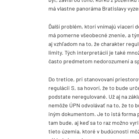
má vlastne panoráma Bratislavy vyze
Ďalší problém, ktorí vnímajú viacerí 
má pomerne všeobecné znenie, a tým 
aj vzhľadom na to, že charakter regul
limity. Tých interpretácií je také mno
často predmetom nedorozumení a s
Do tretice, pri stanovovaní priestoro
regulácii S, sa hovorí, že to bude ur
podstate neregulované. Už aj na zá
nemôže ÚPN odvolávať na to, že to 
iným dokumentom. Je to istá forma pr
tam bude, aj keď sa to raz možno vyr
tieto územia, ktoré v budúcnosti môž