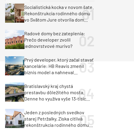
y
Klimatizácia a vetranie
Socialistická kocka v novom šate.
urz Milan Murcka
Rekonštrukcia rodinného domu
vo Svätom Jure otvorila dom
krajine aj svetlu
Radové domy bez zateplenia:
Prečo developer zvolil
jednovrstvové murivo?
Prvý developer, ktorý začal stavať
kancelárie: HB Reavis zmenil
biznis model a nahneval
investorov
Bratislavský kraj chystá
prestavbu dôležitého mosta.
Denne ho využíva vyše 13-tisíc
vozidiel
Jeden z posledných svedkov
starej Petržalky. Získa citlivá
rekonštrukcia rodinného domu
cenu za architektúru?