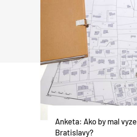
Priemysel a logistika
Dopravné stavby
Priemyselné objekty
Deti a architektúra
Správa budov
Facility management
Správa bytových domov
Rodinné domy
Obnova bytových domov
Drevostavby
Montované domy
Bungalovy
Nízkoenergetické domy
Pasívne domy
Anketa: Ako by mal vyz
Bratislavy?