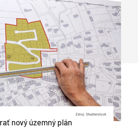
Inžinierske siete
Solárne kolektor
Interiérový dizajn
Bonusy Klubu ASB
Urbanizmus
Manažérsky k
Stavebná technika
Zdroj: Shutterstock
erať nový územný plán