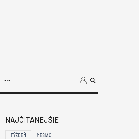
užby
dnikanie
loperov
NAJČÍTANEJŠIE
y
riadenia budov
t Summit
troinštalácie
Vykurovanie
TÝŽDEŇ
MESIAC
EEN
Fotovoltika
Chladenie