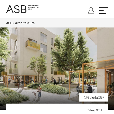
ASB
Architektúra
Galéria
(35)
Zdroj: STU