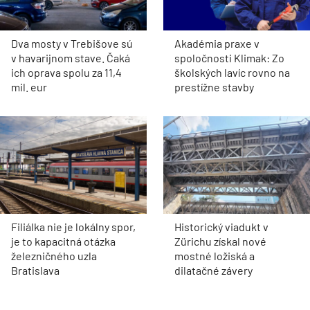
Dva mosty v Trebišove sú
Akadémia praxe v
v havarijnom stave. Čaká
spoločnosti Klimak: Zo
ich oprava spolu za 11,4
školských lavíc rovno na
mil. eur
prestížne stavby
Filiálka nie je lokálny spor,
Historický viadukt v
je to kapacitná otázka
Zürichu získal nové
železničného uzla
mostné ložiská a
Bratislava
dilatačné závery