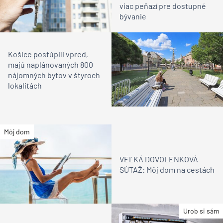
viac peňazí pre dostupné
bývanie
Košice postúpili vpred,
majú naplánovaných 800
nájomných bytov v štyroch
lokalitách
Môj dom
VEĽKÁ DOVOLENKOVÁ
SÚTAŽ: Môj dom na cestách
Urob si sám