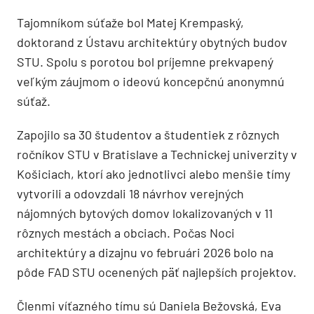
Tajomníkom súťaže bol Matej Krempaský,
doktorand z Ústavu architektúry obytných budov
STU. Spolu s porotou bol príjemne prekvapený
veľkým záujmom o ideovú koncepčnú anonymnú
súťaž.
Zapojilo sa 30 študentov a študentiek z rôznych
ročníkov STU v Bratislave a Technickej univerzity v
Košiciach, ktorí ako jednotlivci alebo menšie tímy
vytvorili a odovzdali 18 návrhov verejných
nájomných bytových domov lokalizovaných v 11
rôznych mestách a obciach. Počas Noci
architektúry a dizajnu vo februári 2026 bolo na
pôde FAD STU ocenených päť najlepších projektov.
Členmi víťazného tímu sú Daniela Bežovská, Eva