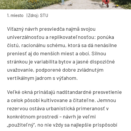
1. miesto
| Zdroj: STU
Víťazný návrh presviedča najmä svojou
univerzálnosťou a replikovateľnosťou: ponúka
čistú, racionálnu schému, ktorá sa dá nenásilne
preniesť aj do menších miest a obcí. Silnou
stránkou je variabilita bytov a jasné dispozičné
uvažovanie, podporené dobre zvládnutým
vertikálnym jadrom s výťahom.
Veľké okná prinášajú nadštandardné presvetlenie
a celok pôsobí kultivovane a čitateľne. Jemnou
rezervou ostáva urbanistická primeranosť v
konkrétnom prostredí – návrh je veľmi
„použiteľný“, no nie vždy sa najlepšie prispôsobí