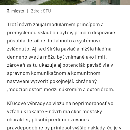
3. miesto
|
Zdroj: STU
Tretí návrh zaujal modulárnym princípom a
premyslenou skladbou bytov, pričom dispozície
pôsobia detailne dotiahnuto a systémovo
zvládnuto. Aj keď širšia pavlač a nižšia hladina
denného svetla môžu byť vnímané ako limit,
zároveň sa tu ukazuje aj potenciál: pavlač vie v
správnom komunikačnom a komunitnom
nastavení vytvoriť pokojnejší, chránený
„medzipriestor“ medzi súkromím a exteriérom.
Kľúčové výhrady sa viažu na neprimeranosť vo
vzťahu k lokalite – návrh má skôr mestský
charakter, pôsobí predimenzovane a
pravdepodobne by priniesol vyššie náklady, čo je v