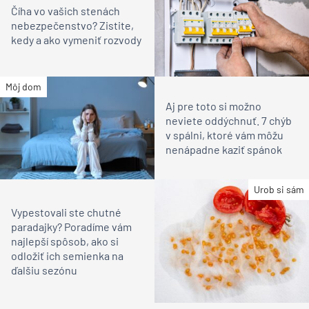
Číha vo vašich stenách
nebezpečenstvo? Zistite,
kedy a ako vymeniť rozvody
Môj dom
Aj pre toto si možno
neviete oddýchnuť. 7 chýb
v spálni, ktoré vám môžu
nenápadne kaziť spánok
Urob si sám
Vypestovali ste chutné
paradajky? Poradíme vám
najlepší spôsob, ako si
odložiť ich semienka na
ďalšiu sezónu