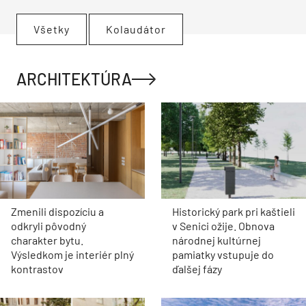
Všetky
Kolaudátor
ARCHITEKTÚRA
Zmenili dispozíciu a
Historický park pri kaštieli
odkryli pôvodný
v Senici ožije. Obnova
charakter bytu.
národnej kultúrnej
Výsledkom je interiér plný
pamiatky vstupuje do
kontrastov
ďalšej fázy