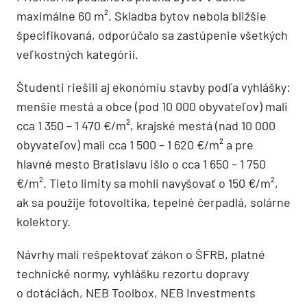
maximálne 60 m². Skladba bytov nebola bližšie
špecifikovaná, odporúčalo sa zastúpenie všetkých
veľkostných kategórií.
Študenti riešili aj ekonómiu stavby podľa vyhlášky:
menšie mestá a obce (pod 10 000 obyvateľov) mali
cca 1 350 – 1 470 €/m², krajské mestá (nad 10 000
obyvateľov) mali cca 1 500 – 1 620 €/m² a pre
hlavné mesto Bratislavu išlo o cca 1 650 – 1 750
€/m². Tieto limity sa mohli navyšovať o 150 €/m²,
ak sa použije fotovoltika, tepelné čerpadlá, solárne
kolektory.
Návrhy mali rešpektovať zákon o ŠFRB, platné
technické normy, vyhlášku rezortu dopravy
o dotáciách, NEB Toolbox, NEB Investments