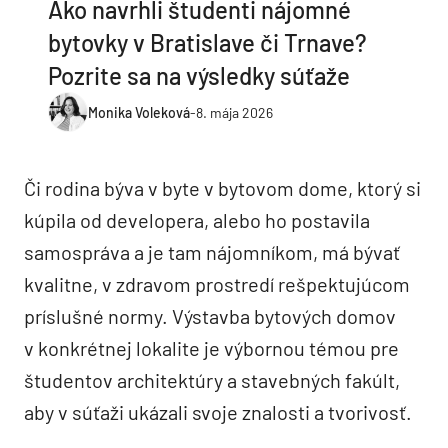
Ako navrhli študenti nájomné
bytovky v Bratislave či Trnave?
Pozrite sa na výsledky súťaže
Monika Voleková
-
8. mája 2026
Či rodina býva v byte v bytovom dome, ktorý si
kúpila od developera, alebo ho postavila
samospráva a je tam nájomníkom, má bývať
kvalitne, v zdravom prostredí rešpektujúcom
príslušné normy. Výstavba bytových domov
v konkrétnej lokalite je výbornou témou pre
študentov architektúry a stavebných fakúlt,
aby v súťaži ukázali svoje znalosti a tvorivosť.