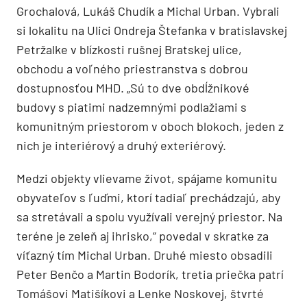
Grochalová, Lukáš Chudík a Michal Urban. Vybrali
si lokalitu na Ulici Ondreja Štefanka v bratislavskej
Petržalke v blízkosti rušnej Bratskej ulice,
obchodu a voľného priestranstva s dobrou
dostupnosťou MHD. „Sú to dve obdĺžnikové
budovy s piatimi nadzemnými podlažiami s
komunitným priestorom v oboch blokoch, jeden z
nich je interiérový a druhý exteriérový.
Medzi objekty vlievame život, spájame komunitu
obyvateľov s ľuďmi, ktorí tadiaľ prechádzajú, aby
sa stretávali a spolu využívali verejný priestor. Na
teréne je zeleň aj ihrisko,“ povedal v skratke za
víťazný tím Michal Urban. Druhé miesto obsadili
Peter Benčo a Martin Bodorík, tretia priečka patrí
Tomášovi Matišíkovi a Lenke Noskovej, štvrté