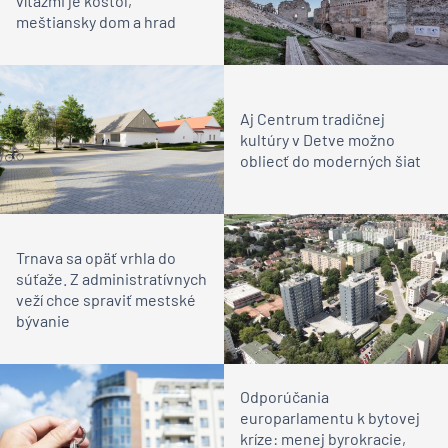
víťazmi je kostol,
meštiansky dom a hrad
Aj Centrum tradičnej
kultúry v Detve možno
obliecť do moderných šiat
Trnava sa opäť vrhla do
súťaže. Z administratívnych
veží chce spraviť mestské
bývanie
Odporúčania
europarlamentu k bytovej
kríze: menej byrokracie,