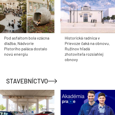
Pod asfaltom bola vzácna
Historická radnica v
dlažba. Nádvorie
Prievoze čaká na obnovu.
Pistoriho paláca dostalo
Ružinov hľadá
novú energiu
zhotoviteľa rozsiahlej
obnovy
STAVEBNÍCTVO