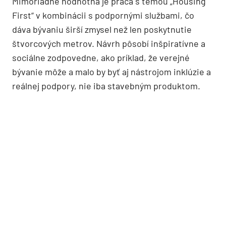
Mimoriadne hodnotná je práca s témou „Housing
First“ v kombinácii s podpornými službami, čo
dáva bývaniu širší zmysel než len poskytnutie
štvorcových metrov. Návrh pôsobí inšpiratívne a
sociálne zodpovedne, ako príklad, že verejné
bývanie môže a malo by byť aj nástrojom inklúzie a
reálnej podpory, nie iba stavebným produktom.