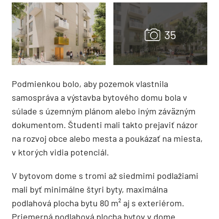
Podmienkou bolo, aby pozemok vlastnila
samospráva a výstavba bytového domu bola v
súlade s územným plánom alebo iným záväzným
dokumentom. Študenti mali takto prejaviť názor
na rozvoj obce alebo mesta a poukázať na miesta,
v ktorých vidia potenciál.
V bytovom dome s tromi až siedmimi podlažiami
mali byť minimálne štyri byty, maximálna
podlahová plocha bytu 80 m² aj s exteriérom.
Priemerná podlahová plocha bytov v dome