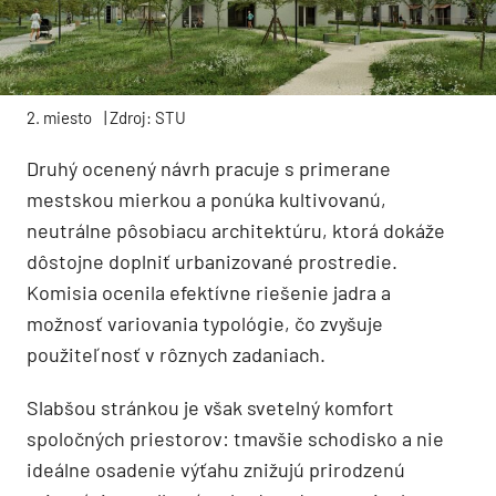
2. miesto
| Zdroj: STU
Druhý ocenený návrh pracuje s primerane
mestskou mierkou a ponúka kultivovanú,
neutrálne pôsobiacu architektúru, ktorá dokáže
dôstojne doplniť urbanizované prostredie.
Komisia ocenila efektívne riešenie jadra a
možnosť variovania typológie, čo zvyšuje
použiteľnosť v rôznych zadaniach.
Slabšou stránkou je však svetelný komfort
spoločných priestorov: tmavšie schodisko a nie
ideálne osadenie výťahu znižujú prirodzenú