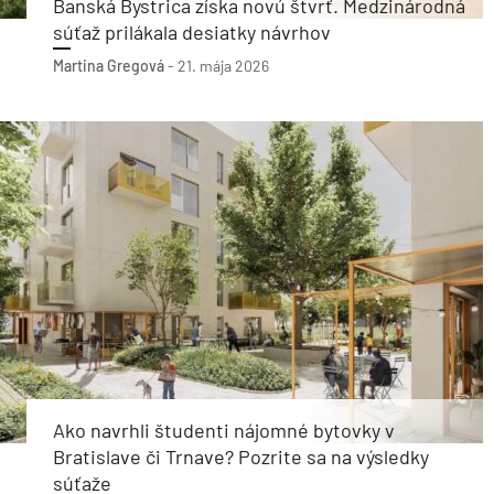
Banská Bystrica získa novú štvrť. Medzinárodná
súťaž prilákala desiatky návrhov
Martina Gregová
-
21. mája 2026
Ako navrhli študenti nájomné bytovky v
Bratislave či Trnave? Pozrite sa na výsledky
súťaže