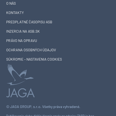
O NÁS
KONTAKTY
PREDPLATNÉ ČASOPISU ASB
INZERCIA NA ASB.SK
PRÁVO NA OPRAVU
OCHRANA OSOBNÝCH ÚDAJOV
SÚKROMIE – NASTAVENIA COOKIES
© JAGA GROUP, s.r.o. Všetky práva vyhradené.
Publikovanie alebo ďalšie šírenie správ zo zdrojov TASR je bez