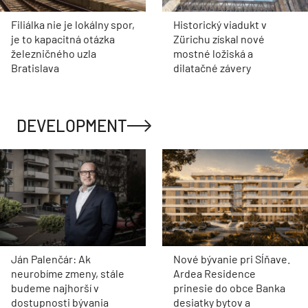
Filiálka nie je lokálny spor,
Historický viadukt v
je to kapacitná otázka
Zürichu získal nové
železničného uzla
mostné ložiská a
Bratislava
dilatačné závery
DEVELOPMENT
Ján Palenčár: Ak
Nové bývanie pri Sĺňave.
neurobíme zmeny, stále
Ardea Residence
budeme najhorší v
prinesie do obce Banka
dostupnosti bývania
desiatky bytov a