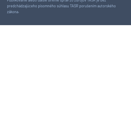
predchádzajúceho písomného súhlasu TASR porušením autorského
zákona.