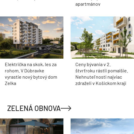
apartmánov
Električka na skok, les za
Ceny bývania v 2.
rohom. V Dúbravke
štvrťroku rástli pomalšie.
vyrastie nový bytový dom
Nehnuteľnosti najviac
Zelka
zdraželi v Košickom kraji
ZELENÁ OBNOVA