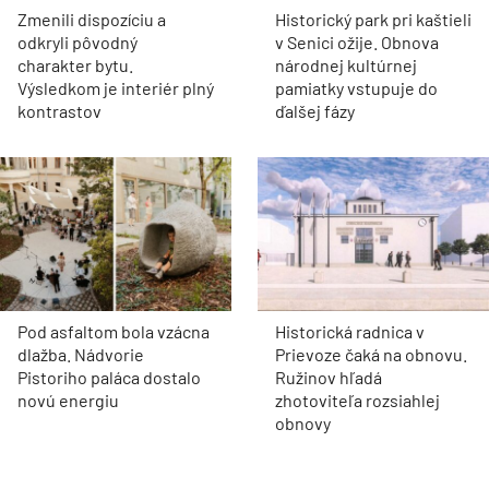
Zmenili dispozíciu a
Historický park pri kaštieli
odkryli pôvodný
v Senici ožije. Obnova
charakter bytu.
národnej kultúrnej
Výsledkom je interiér plný
pamiatky vstupuje do
kontrastov
ďalšej fázy
Pod asfaltom bola vzácna
Historická radnica v
dlažba. Nádvorie
Prievoze čaká na obnovu.
Pistoriho paláca dostalo
Ružinov hľadá
novú energiu
zhotoviteľa rozsiahlej
obnovy