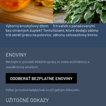
Výborný broskyňový džem
5 trvaliek s panašovanými
bez otravných šupiek? Tento
listami, ktoré dodajú vášmu
trik skráti prácu na polovicu
záhonu celosezónny šmrnc
ENOVINY
Nechajte si posielať dôležité správy zo sveta architektúry a
stavebníctva emailom:
ODOBERAŤ BEZPLATNÉ ENOVINY
Odber je možné kedykoľvek zrušiť jedným kliknutím.
UŽITOČNÉ ODKAZY