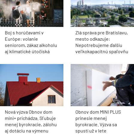
Boj s horúčavami v
Zlá správa pre Bratislavu,
Európe: volanie
mesto odkazuje:
seniorom, zákaz alkoholu
Nepotrebujeme ďalšiu
aj klimatické útočiská
veľkokapacitnú spaľovňu
Nová výzva Obnov dom
Obnov dom MINI PLUS
mini+ prichádza. Sľubuje
prinesie menej
menej byrokracie, zálohu
byrokracie. Výzva sa
aj dotáciu na výmenu
spustí už v lete