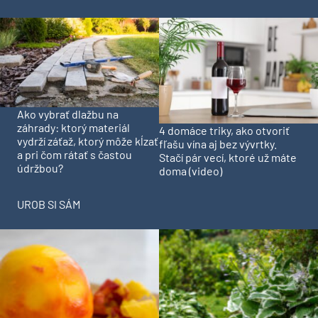
Ako vybrať dlažbu na
záhrady: ktorý materiál
4 domáce triky, ako otvoriť
vydrží záťaž, ktorý môže kĺzať
fľašu vína aj bez vývrtky.
a pri čom rátať s častou
Stačí pár vecí, ktoré už máte
údržbou?
doma (video)
UROB SI SÁM