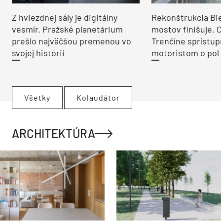
Z hviezdnej sály je digitálny
Rekonštrukcia Bi
vesmír. Pražské planetárium
mostov finišuje. 
prešlo najväčšou premenou vo
Trenčíne sprístup
svojej histórii
motoristom o pol 
Všetky
Kolaudátor
ARCHITEKTÚRA