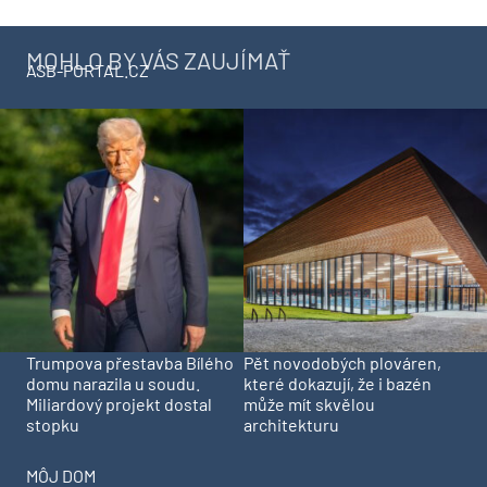
MOHLO BY VÁS ZAUJÍMAŤ
ASB-PORTAL.CZ
Trumpova přestavba Bílého
Pět novodobých plováren,
domu narazila u soudu.
které dokazují, že i bazén
Miliardový projekt dostal
může mít skvělou
stopku
architekturu
MÔJ DOM