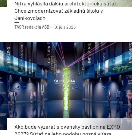
Nitra vyhlásila ďalšiu architektonickú súťaž.
Chce zmodernizovať základnú školu v
Janíkovciach
TASR
redakcia ASB
-
10. júla 2026
Ako bude vyzerať slovenský pavilón na EXPO
2027? Súťaž na jeho podobu pozná víťaza