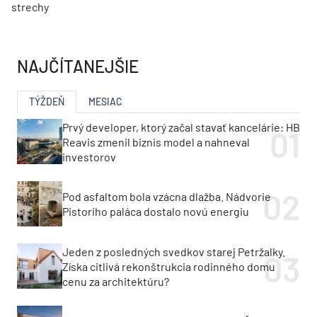
strechy
NAJČÍTANEJŠIE
TÝŽDEŇ
MESIAC
Prvý developer, ktorý začal stavať kancelárie: HB
Reavis zmenil biznis model a nahneval
investorov
Pod asfaltom bola vzácna dlažba. Nádvorie
Pistoriho paláca dostalo novú energiu
Jeden z posledných svedkov starej Petržalky.
Získa citlivá rekonštrukcia rodinného domu
cenu za architektúru?