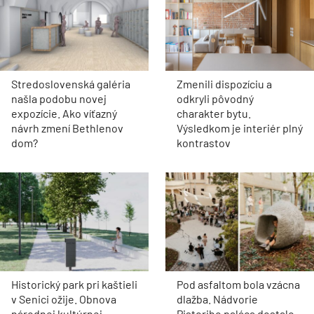
Stredoslovenská galéria
Zmenili dispozíciu a
našla podobu novej
odkryli pôvodný
expozície. Ako víťazný
charakter bytu.
návrh zmení Bethlenov
Výsledkom je interiér plný
dom?
kontrastov
Historický park pri kaštieli
Pod asfaltom bola vzácna
v Senici ožije. Obnova
dlažba. Nádvorie
národnej kultúrnej
Pistoriho paláca dostalo