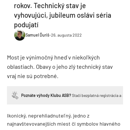
rokov. Technický stav je
vyhovujúci, jubileum oslávi séria
podujatí
Samuel Ďuriš
-
26. augusta 2022
Most je výnimočný hneď v niekoľkých
oblastiach. Obavy o jeho zlý technický stav
vraj nie sú potrebné.
Poznáte výhody Klubu ASB?
Stačí bezplatná registrácia a zí
Ikonický, neprehliadnuteľný, jedno z
najnavštevovanejších miest či symbolov hlavného