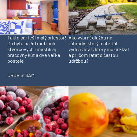
Takto sa rieši malý priestor!
Ako vybrať dlažbu na
Do bytu na 40 metroch
záhrady: ktorý materiál
štvorcových zmestili aj
vydrží záťaž, ktorý môže kĺzať
pracovný kút a dve veľké
a pri čom rátať s častou
postele
údržbou?
UROB SI SÁM