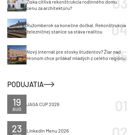
Získa citlivá rekonštrukcia rodinného domu
cenu za architektúru?
Ružomberok sa konečne dočkal. Rekonštrukcia
železničnej stanice sa stáva realitou
Nový internát pre stovky študentov? Žiar nad
Hronom chce prilákať mladých z celého regiónu
PODUJATIA
19
JAGA CUP 2026
AUG
23
LinkedIn Menu 2026