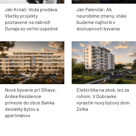
Ján Krnáč: Voda predáva.
Ján Palenčár: Ak
Všetky projekty
neurobíme zmeny, stále
postavené na nábreží
budeme najhorší v
Dunaja sú veľmi úspešné
dostupnosti bývania
Nové bývanie pri Sĺňave.
Električka na skok, les za
Ardea Residence
rohom. V Dúbravke
prinesie do obce Banka
vyrastie nový bytový dom
desiatky bytov a
Zelka
apartmánov