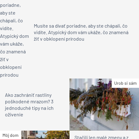
Musíte sa dívať poriadne, aby ste chápali, čo
vidíte. Atypický dom vám ukáže, čo znamená
žiť v obklopení prírodou
Urob si sám
Ako zachrániť rastliny
poškodené mrazom? 3
jednoduché tipy na ich
oživenie
Môj dom
Stačili len malé zmeny a z