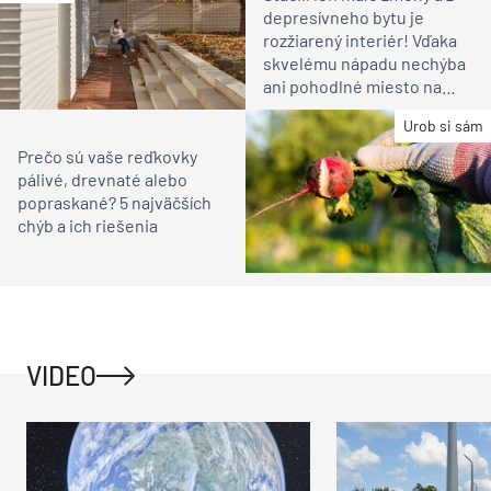
depresívneho bytu je
rozžiarený interiér! Vďaka
skvelému nápadu nechýba
ani pohodlné miesto na
relax
Urob si sám
Prečo sú vaše reďkovky
pálivé, drevnaté alebo
popraskané? 5 najväčších
chýb a ich riešenia
VIDEO