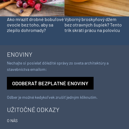
Ako mraziť drobné bobuľové
Výborný broskyňový džem
ovocie bez toho, aby sa
bez otravných šupiek? Tento
zlepilo dohromady?
trik skráti prácu na polovicu
ENOVINY
Nechajte si posielať dôležité správy zo sveta architektúry a
stavebníctva emailom:
ODOBERAŤ BEZPLATNÉ ENOVINY
Odber je možné kedykoľvek zrušiť jedným kliknutím.
UŽITOČNÉ ODKAZY
O NÁS