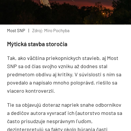
Most SNP
|
Zdroj: Miro Pochyba
Mýtická stavba storočia
Tak, ako väčšina priekopníckych stavieb, aj Most
SNP sa od čias svojho vzniku až dodnes stal
predmetom obdivu aj kritiky. V súvislosti s ním sa
povedalo a napísalo mnoho poloprávd, riešilo sa
viacero kontroverzií.
Tie sa objavujú doteraz napriek snahe odborníkov
a dedičov autora vyvracať ich (autorstvo mosta sa
často prisudzuje nesprávnym ľuďom,
dezinterpretujú sa fakty okolo búrania časti