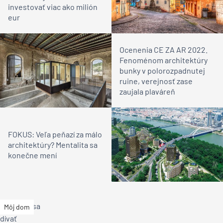
investovať viac ako milión
eur
Ocenenia CE ZA AR 2022.
Fenoménom architektúry
bunky v polorozpadnutej
ruine, verejnosť zase
zaujala plaváreň
FOKUS: Veľa peňazí za málo
architektúry? Mentalita sa
konečne mení
Môj dom