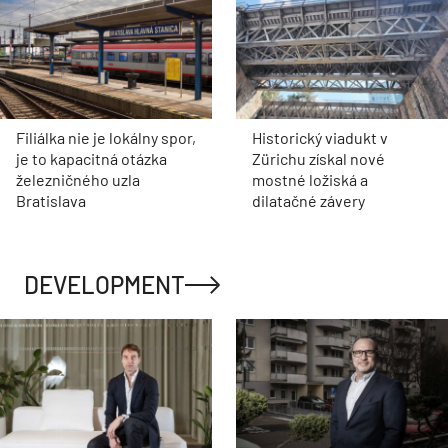
Filiálka nie je lokálny spor,
Historický viadukt v
je to kapacitná otázka
Zürichu získal nové
železničného uzla
mostné ložiská a
Bratislava
dilatačné závery
DEVELOPMENT