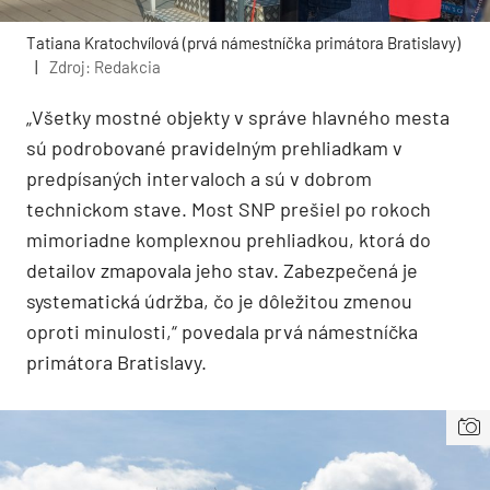
Tatiana Kratochvílová (prvá námestníčka primátora Bratislavy)
|
Zdroj: Redakcia
„Všetky mostné objekty v správe hlavného mesta
sú podrobované pravidelným prehliadkam v
predpísaných intervaloch a sú v dobrom
technickom stave. Most SNP prešiel po rokoch
mimoriadne komplexnou prehliadkou, ktorá do
detailov zmapovala jeho stav. Zabezpečená je
systematická údržba, čo je dôležitou zmenou
oproti minulosti,“ povedala prvá námestníčka
primátora Bratislavy.