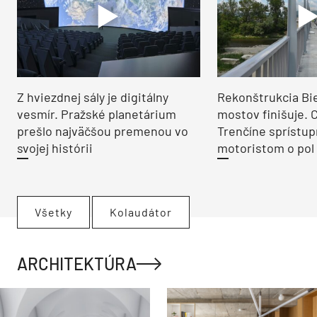
Z hviezdnej sály je digitálny
Rekonštrukcia Bi
vesmír. Pražské planetárium
mostov finišuje. 
prešlo najväčšou premenou vo
Trenčíne sprístup
svojej histórii
motoristom o pol 
Všetky
Kolaudátor
ARCHITEKTÚRA