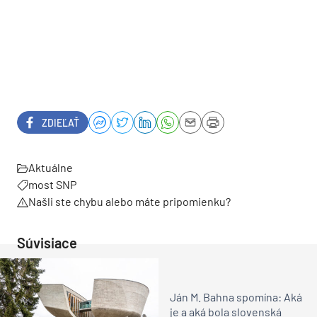
ZDIEĽAŤ
Aktuálne
most SNP
Našli ste chybu alebo máte pripomienku?
Súvisiace
Ján M. Bahna spomína: Aká
je a aká bola slovenská