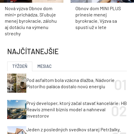
Nová výzva Obnov dom
Obnov dom MINI PLUS
mini+ prichádza. Sľubuje
prinesie menej
menej byrokracie, zálohu
byrokracie. Výzva sa
aj dotáciu na výmenu
spustí už v lete
strechy
NAJČÍTANEJŠIE
TÝŽDEŇ
MESIAC
Pod asfaltom bola vzácna dlažba. Nádvorie
Pistoriho paláca dostalo novú energiu
Prvý developer, ktorý začal stavať kancelárie: HB
Reavis zmenil biznis model a nahneval
investorov
Jeden z posledných svedkov starej Petržalky.