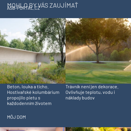
MOHLO BY VÁS ZAUJÍMAŤ
ASB-PORTAL.CZ
Beton, louka a ticho.
Trávník není jen dekorace.
Hostivařské kolumbárium
Ovlivňuje teplotu, vodu i
propojilo pietu s
náklady budov
každodenním životem
MÔJ DOM