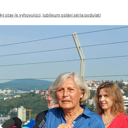
ý stav je vyhovujúci, jubileum oslávi séria podujatí