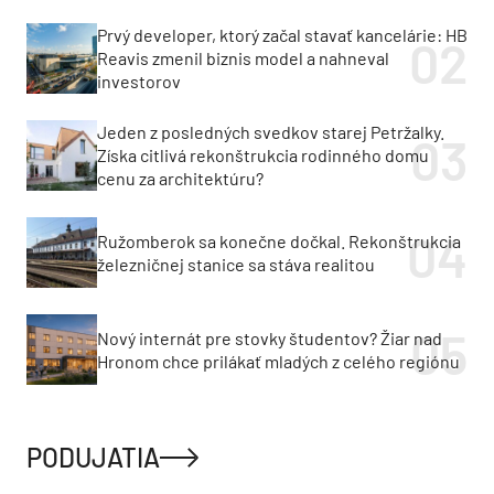
Prvý developer, ktorý začal stavať kancelárie: HB
Reavis zmenil biznis model a nahneval
investorov
Jeden z posledných svedkov starej Petržalky.
Získa citlivá rekonštrukcia rodinného domu
cenu za architektúru?
Ružomberok sa konečne dočkal. Rekonštrukcia
železničnej stanice sa stáva realitou
Nový internát pre stovky študentov? Žiar nad
Hronom chce prilákať mladých z celého regiónu
PODUJATIA