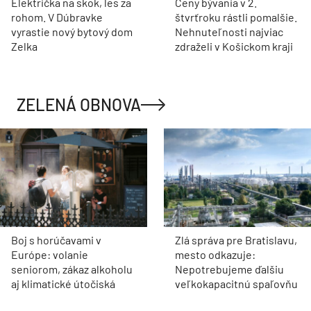
Električka na skok, les za
Ceny bývania v 2.
rohom. V Dúbravke
štvrťroku rástli pomalšie.
vyrastie nový bytový dom
Nehnuteľnosti najviac
Zelka
zdraželi v Košickom kraji
ZELENÁ OBNOVA
Boj s horúčavami v
Zlá správa pre Bratislavu,
Európe: volanie
mesto odkazuje:
seniorom, zákaz alkoholu
Nepotrebujeme ďalšiu
aj klimatické útočiská
veľkokapacitnú spaľovňu