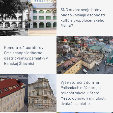
SNG otvára svoje brány.
Ako to vnímajú osobnosti
kultúrno-spoločenského
života?
Komora reštaurátorov:
Sme schopní odborne
ošetriť všetky pamiatky v
Banskej Štiavnici
Vyše storočný dom na
Palisádach môže prejsť
rekonštrukciou: Staré
Mesto obnovu v minulosti
dvakrát zamietlo