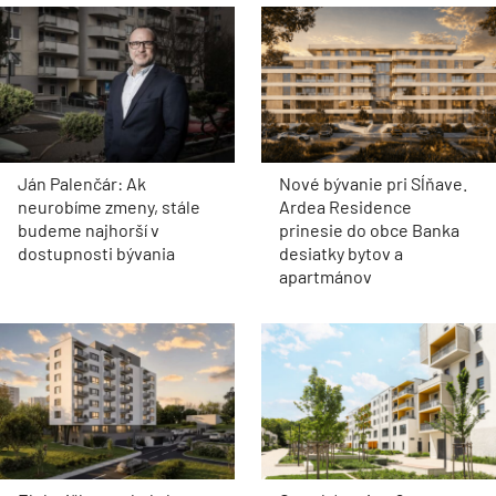
Ján Palenčár: Ak
Nové bývanie pri Sĺňave.
neurobíme zmeny, stále
Ardea Residence
budeme najhorší v
prinesie do obce Banka
dostupnosti bývania
desiatky bytov a
apartmánov