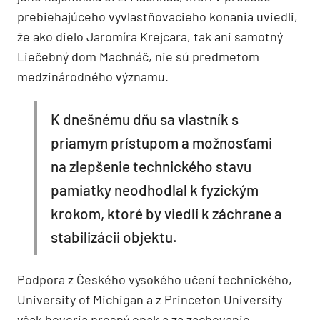
prebiehajúceho vyvlastňovacieho konania uviedli,
že ako dielo Jaromíra Krejcara, tak ani samotný
Liečebný dom Machnáč, nie sú predmetom
medzinárodného významu.
K dnešnému dňu sa vlastník s
priamym prístupom a možnosťami
na zlepšenie technického stavu
pamiatky neodhodlal k fyzickým
krokom, ktoré by viedli k záchrane a
stabilizácii objektu.
Podpora z Českého vysokého učení technického,
University of Michigan a z Princeton University
však hovoria presný opak a za zachovanie