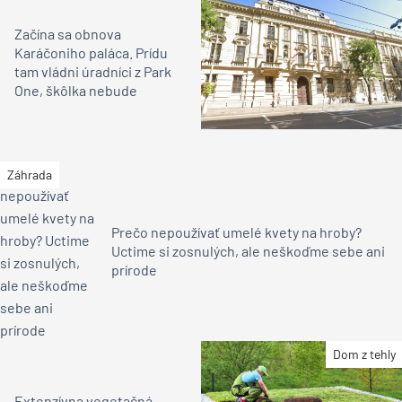
Začína sa obnova
Karáčoniho paláca. Prídu
tam vládni úradníci z Park
One, škôlka nebude
Záhrada
Prečo nepoužívať umelé kvety na hroby?
Uctime si zosnulých, ale neškoďme sebe ani
prírode
Dom z tehly
Extenzívna vegetačná