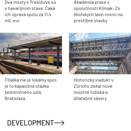
Dva mosty v Trebišove sú
Akadémia praxe v
v havarijnom stave. Čaká
spoločnosti Klimak: Zo
ich oprava spolu za 11,4
školských lavíc rovno na
mil. eur
prestížne stavby
Filiálka nie je lokálny spor,
Historický viadukt v
je to kapacitná otázka
Zürichu získal nové
železničného uzla
mostné ložiská a
Bratislava
dilatačné závery
DEVELOPMENT