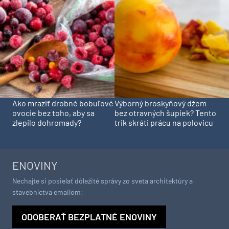
Ako mraziť drobné bobuľové
Výborný broskyňový džem
ovocie bez toho, aby sa
bez otravných šupiek? Tento
zlepilo dohromady?
trik skráti prácu na polovicu
ENOVINY
Nechajte si posielať dôležité správy zo sveta architektúry a
stavebníctva emailom:
ODOBERAŤ BEZPLATNÉ ENOVINY