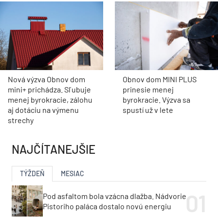
Nová výzva Obnov dom
Obnov dom MINI PLUS
mini+ prichádza. Sľubuje
prinesie menej
menej byrokracie, zálohu
byrokracie. Výzva sa
aj dotáciu na výmenu
spustí už v lete
strechy
NAJČÍTANEJŠIE
TÝŽDEŇ
MESIAC
Pod asfaltom bola vzácna dlažba. Nádvorie
Pistoriho paláca dostalo novú energiu