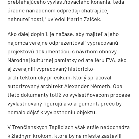
prebiehajúceho vyvlastňovacieho konania, teda
úradne nariadenom odpredaji chátrajúcej
nehnuteľnosti,“ uviedol Martin Zaiček.
Ako ďalej doplnil, je načase, aby majiteľ a jeho
nájomca verejne odprezentovali vypracovanú
projektovú dokumentáciu s návrhom obnovy
Národnej kultúrnej pamiatky od ateliéru FVA, ako
aj zverejnili vypracovaný historicko-
architektonický prieskum, ktorý spracoval
autorizovaný architekt Alexander Németh. Oba
tieto dokumenty totiž vo vyvlastňovacom procese
vyvlastňovaný figurujú ako argument, prečo by
nemalo dôjsť k vyvlastneniu objektu.
V Trenčianskych Tepliciach však stále nedochádza
k žiadnym krokom, ktoré by na mieste zastavili