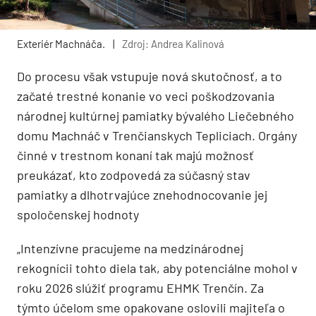
Exteriér Machnáča.
|
Zdroj: Andrea Kalinová
Do procesu však vstupuje nová skutočnosť, a to
začaté trestné konanie vo veci poškodzovania
národnej kultúrnej pamiatky bývalého Liečebného
domu Machnáč v Trenčianskych Tepliciach. Orgány
činné v trestnom konaní tak majú možnosť
preukázať, kto zodpovedá za súčasný stav
pamiatky a dlhotrvajúce znehodnocovanie jej
spoločenskej hodnoty
„Intenzívne pracujeme na medzinárodnej
rekognícii tohto diela tak, aby potenciálne mohol v
roku 2026 slúžiť programu EHMK Trenčín. Za
týmto účelom sme opakovane oslovili majiteľa o