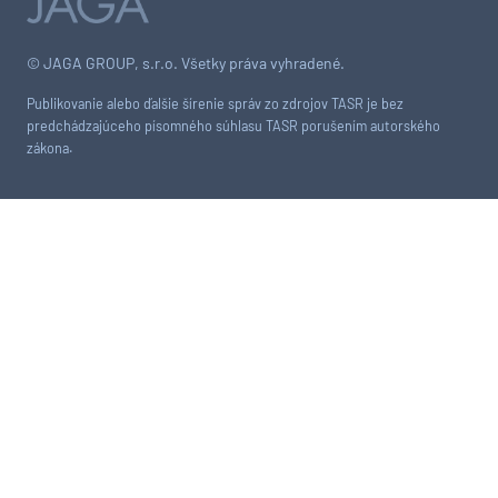
© JAGA GROUP, s.r.o. Všetky práva vyhradené.
Publikovanie alebo ďalšie šírenie správ zo zdrojov TASR je bez
predchádzajúceho písomného súhlasu TASR porušením autorského
zákona.