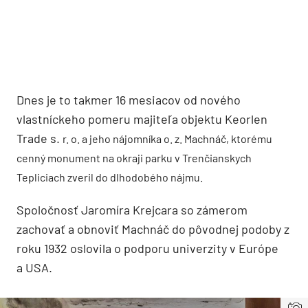
Dnes je to takmer 16 mesiacov od nového
vlastníckeho pomeru majiteľa objektu Keorlen
Trade s.
r. o. a jeho nájomníka o. z. Machnáč, ktorému
cenný m
onument na okraji parku v Trenčianskych
Tepliciach zveril do dlhodobého nájmu.
Spoločnosť Jaromíra Krejcara so zámerom
zachovať a obnoviť Machnáč do pôvodnej podoby z
roku 1932 oslovila o podporu univerzity v Európe
a USA.