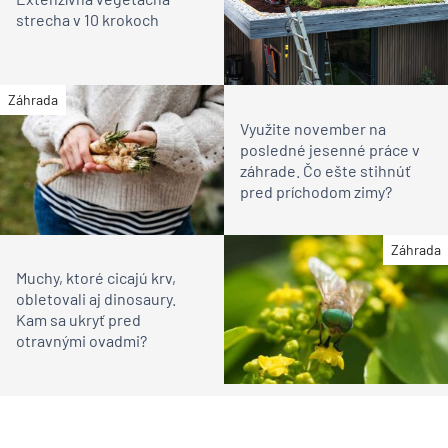
strecha v 10 krokoch
Záhrada
Využite november na
posledné jesenné práce v
záhrade. Čo ešte stihnúť
pred príchodom zimy?
Záhrada
Muchy, ktoré cicajú krv,
obletovali aj dinosaury.
Kam sa ukryť pred
otravnými ovadmi?