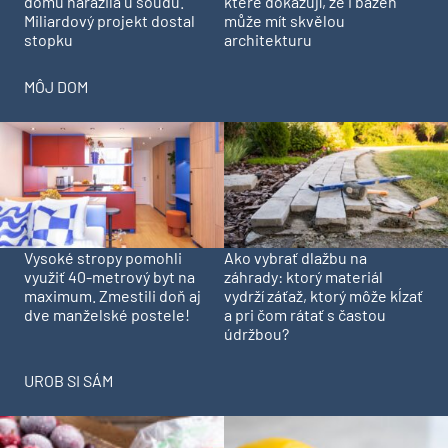
domu narazila u soudu.
které dokazují, že i bazén
Miliardový projekt dostal
může mít skvělou
stopku
architekturu
MÔJ DOM
Vysoké stropy pomohli
Ako vybrať dlažbu na
využiť 40-metrový byt na
záhrady: ktorý materiál
maximum. Zmestili doň aj
vydrží záťaž, ktorý môže kĺzať
dve manželské postele!
a pri čom rátať s častou
údržbou?
UROB SI SÁM