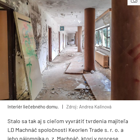
Interiér liečebného domu.
|
Zdroj: Andrea Kalinová
Stalo sa tak aj s cieľom vyvrátiť tvrdenia majiteľa
LD Machnáč spoločnosti Keorlen Trade s. r. o. a
jeho nájomníka o. z. Machnáč, ktorí v procese