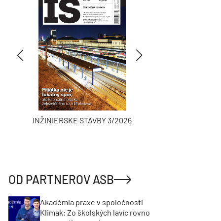
INŽINIERSKE STAVBY 3/2026
ASB
OD PARTNEROV ASB
Akadémia praxe v spoločnosti
Klimak: Zo školských lavíc rovno