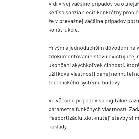
V drvivej väčšine prípadov sa o „neja
keď sa snažia riešiť konkrétny prob
že v prevažnej väčšine prípadov potr
konštrukcie.
Prvým a jednoduchším dôvodom na vy
zdokumentovanie stavu existujúcej ne
ukončení akýchkoľvek činností, ktoré
úžitkové vlastnosti danej nehnuteľno
technického systému budovy.
Vo väčšine prípadov sa digitálne za
parametre funkčných vlastností. Zad
Pasportizáciu „dotknutej“ stavby si m
náklady.