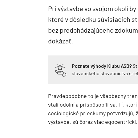
Pri výstavbe vo svojom okolí by
ktoré v dôsledku súvisiacich s
bez predchádzajúceho zdokume
dokázať.
Poznáte výhody Klubu ASB?
St
slovenského stavebníctva s r
Pravdepodobne to je všeobecný trend
stali odolní a prispôsobili sa. Tí, ktor
sociologické prieskumy potvrdzujú, ž
výstavbe, sú čoraz viac egocentrickí,