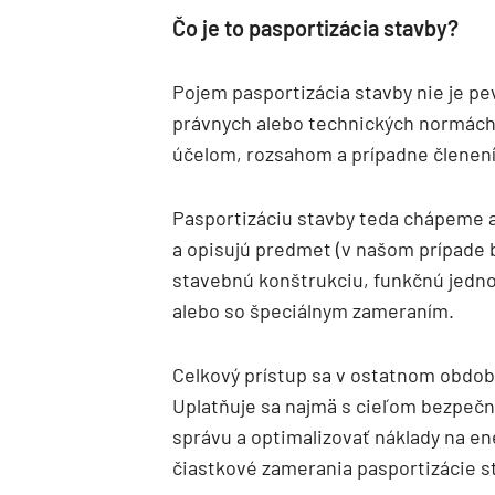
Čo je to pasportizácia stavby?
Pojem pasportizácia stavby nie je p
právnych alebo technických normách.
účelom, rozsahom a prípadne členen
Pasportizáciu stavby teda chápeme a
a opisujú predmet (v našom prípade bu
stavebnú konštrukciu, funkčnú jedn
alebo so špeciálnym zameraním.
Celkový prístup sa v ostatnom období
Uplatňuje sa najmä s cieľom bezpečn
správu a optimalizovať náklady na en
čiastkové zamerania pasportizácie s