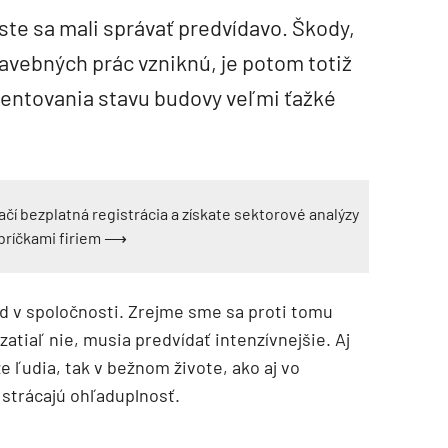
 ste sa mali správať predvídavo. Škody,
tavebných prác vzniknú, je potom totiž
ntovania stavu budovy veľmi ťažké
ačí bezplatná registrácia a získate sektorové analýzy
ebríčkami firiem ⟶
 v spoločnosti. Zrejme sme sa proti tomu
í zatiaľ nie, musia predvídať intenzívnejšie. Aj
e ľudia, tak v bežnom živote, ako aj vo
 strácajú ohľaduplnosť.