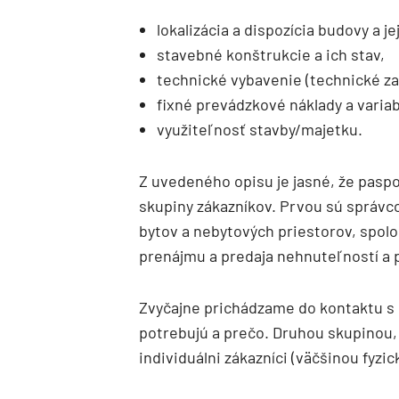
lokalizácia a dispozícia budovy a jej
stavebné konštrukcie a ich stav,
technické vybavenie (technické za
fixné prevádzkové náklady a varia
využiteľnosť stavby/majetku.
Z uvedeného opisu je jasné, že paspo
skupiny zákazníkov. Prvou sú správc
bytov a nebytových priestorov, spolo
prenájmu a predaja nehnuteľností a 
Zvyčajne prichádzame do kontaktu s p
potrebujú a prečo. Druhou skupinou, 
individuálni zákazníci (väčšinou fyzic