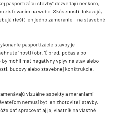
kej pasportizácii stavby“ dozvedajú neskoro,
lém zisťovaním na webe. Skúsenosti dokazujú,
ebujú riešiť len jedno zameranie – na stavebné
konanie pasportizácie stavby je
hnuteľnosti (obr. 1) pred, počas a po
 by mohli mať negatívny vplyv na stav alebo
sti, budovy alebo stavebnej konštrukcie,
znamenávajú vizuálne aspekty a meraniami
ávateľom nemusí byť len zhotoviteľ stavby.
ôže dať spracovať aj jej vlastník na vlastné