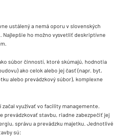
evne ustálený a nemá oporu v slovenských
 Najlepšie ho možno vysvetliť deskriptívne
ím.
ko súbor činností, ktoré skúmajú, hodnotia
dovu) ako celok alebo jej časť (napr. byt,
otku alebo prevádzkový súbor), komplexne
 začal využívať vo facility managemente.
e prevádzkovať stavbu, riadne zabezpečiť jej
ergiu, správu a prevádzku majetku. Jednotlivé
tavby sú: