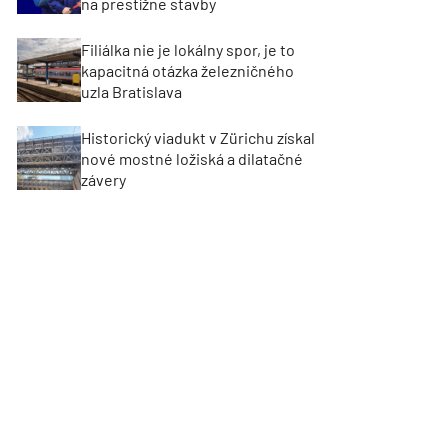
na prestížne stavby
Filiálka nie je lokálny spor, je to
kapacitná otázka železničného
uzla Bratislava
Historický viadukt v Zürichu získal
nové mostné ložiská a dilatačné
závery