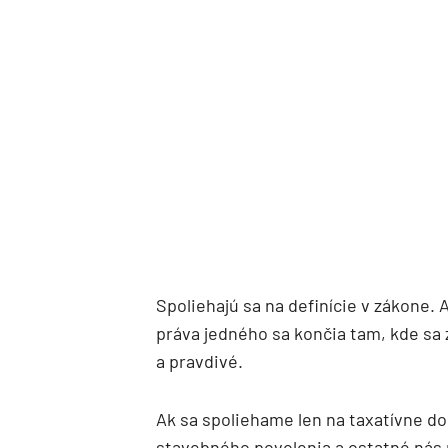
Spoliehajú sa na definície v zákone. A
práva jedného sa končia tam, kde sa
a pravdivé.
Ak sa spoliehame len na taxatívne d
stavebného povolenia a ostatné nás n