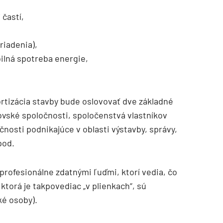
 častí,
riadenia),
bilná spotreba energie,
rtizácia stavby bude oslovovať dve základné
ovské spoločnosti, spoločenstvá vlastníkov
čnosti podnikajúce v oblasti výstavby, správy,
pod.
rofesionálne zdatnými ľuďmi, ktorí vedia, čo
ktorá je takpovediac „v plienkach“, sú
ké osoby).