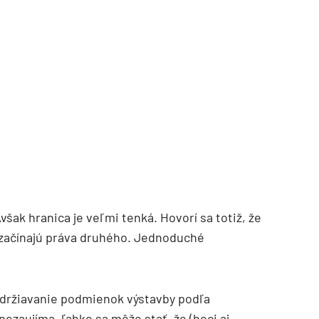
TZB HAUSTECHNIK 3/2026
však hranica je veľmi tenká. Hovorí sa totiž, že
 začínajú práva druhého. Jednoduché
održiavanie podmienok výstavby podľa
ezaujíma, ľahko sa môže stať, že (hoci aj