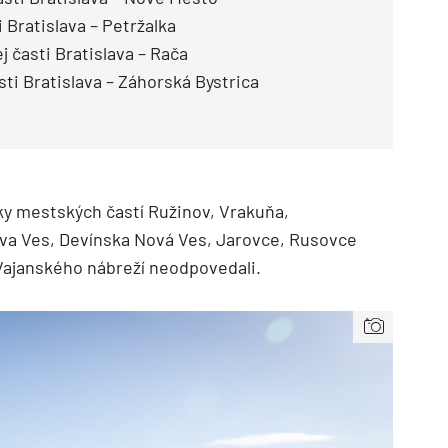
 Bratislava – Petržalka
 časti Bratislava – Rača
ti Bratislava – Záhorská Bystrica
tky mestských častí Ružinov, Vrakuňa,
ova Ves, Devínska Nová Ves, Jarovce, Rusovce
Vajanského nábreží neodpovedali.