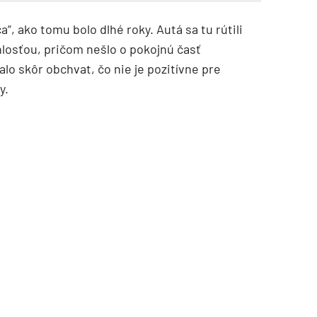
”, ako tomu bolo dlhé roky. Autá sa tu rútili
losťou, pričom nešlo o pokojnú časť
lo skôr obchvat, čo nie je pozitívne pre
y.
TZB HAUSTECHNIK 3/2026