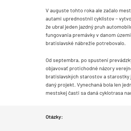
V auguste tohto roka ale začalo mest
autami uprednostnil cyklistov – vyt
že ubral jeden jazdný pruh automobil
fungovania premávky v danom území, 
bratislavské nábrežie potrebovalo.
Od septembra, po spustení prevádzky
objavovať protichodné názory verejno
bratislavských starostov a starostky
daný projekt. Vynechaná bola len jed
mestskej časti sa daná cyklotrasa na
Otázky: