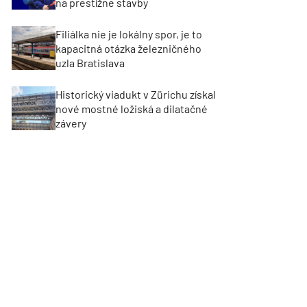
na prestížne stavby
Filiálka nie je lokálny spor, je to
kapacitná otázka železničného
uzla Bratislava
Historický viadukt v Zürichu získal
nové mostné ložiská a dilatačné
závery