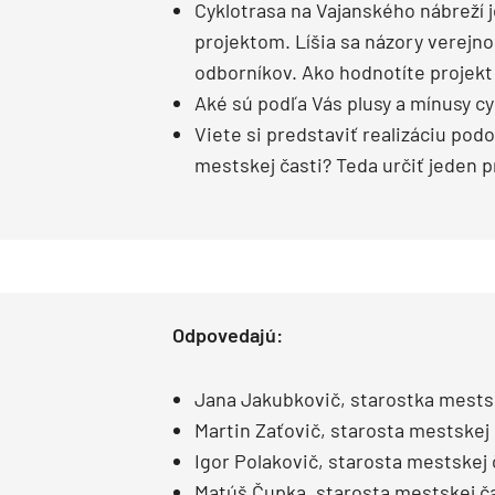
Cyklotrasa na Vajanského nábreží 
projektom. Líšia sa názory verejno
odborníkov. Ako hodnotíte projekt
Aké sú podľa Vás plusy a mínusy cy
Viete si predstaviť realizáciu pod
mestskej časti? Teda určiť jeden 
Odpovedajú:
Jana Jakubkovič, starostka mestske
Martin Zaťovič, starosta mestskej 
Igor Polakovič, starosta mestskej 
Matúš Čupka, starosta mestskej ča