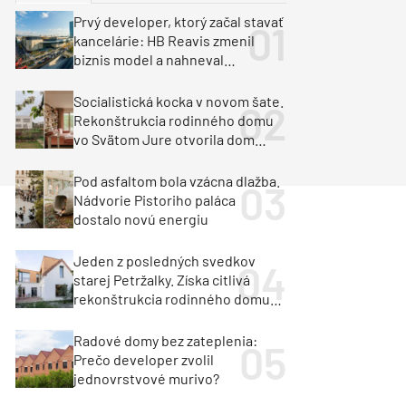
y
Klimatizácia a vetranie
Prvý developer, ktorý začal stavať
urz Milan Murcka
kancelárie: HB Reavis zmenil
biznis model a nahneval
investorov
Socialistická kocka v novom šate.
Rekonštrukcia rodinného domu
vo Svätom Jure otvorila dom
krajine aj svetlu
Pod asfaltom bola vzácna dlažba.
Nádvorie Pistoriho paláca
dostalo novú energiu
Jeden z posledných svedkov
starej Petržalky. Získa citlivá
rekonštrukcia rodinného domu
cenu za architektúru?
Radové domy bez zateplenia:
Prečo developer zvolil
jednovrstvové murivo?