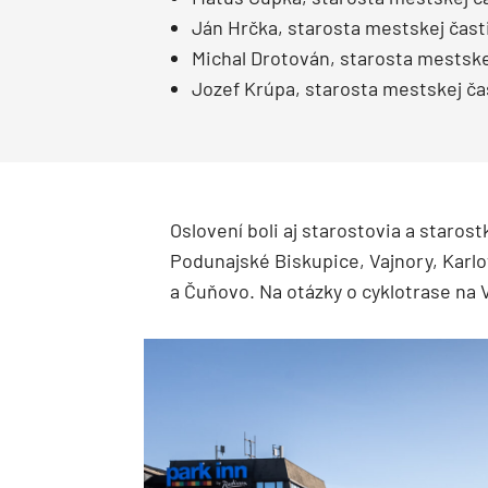
Ján Hrčka, starosta mestskej časti
Michal Drotován, starosta mestskej
Jozef Krúpa, starosta mestskej čas
Oslovení boli aj starostovia a staros
Podunajské Biskupice, Vajnory, Karl
a Čuňovo.
Na otázky o cyklotrase na 