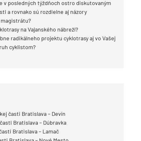
je v posledných týždňoch ostro diskutovaným
sti a rovnako sú rozdielne aj názory
 magistrátu?
klotrasy na Vajanského nábreží?
obne radikálneho projektu cyklotrasy aj vo Vašej
pruh cyklistom?
j časti Bratislava – Devín
časti Bratislava – Dúbravka
časti Bratislava – Lamač
sti Bratislava – Nové Mesto