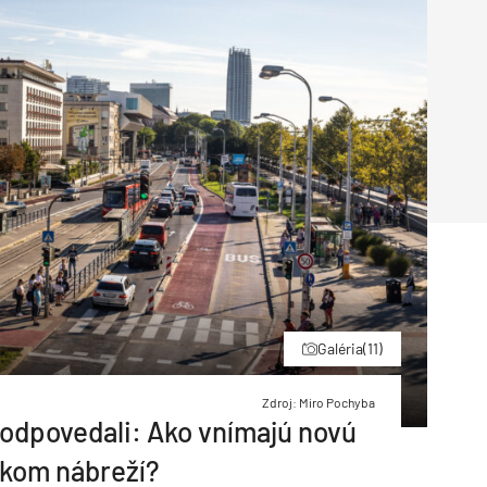
Inžinierske siete
Solárne kolektor
Interiérový dizajn
Bonusy Klubu ASB
Urbanizmus
Manažérsky k
Stavebná technika
Galéria
(11)
Zdroj: Miro Pochyba
 odpovedali: Ako vnímajú novú
skom nábreží?