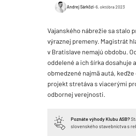
Andrej Sárközi
-
6. októbra 2023
Vajanského nábrežie sa stalo 
výraznej premeny. Magistrát hl
v Bratislave nemajú obdobu. Od
oddelené a ich šírka dosahuje a
obmedzené najmä autá, keďže cy
projekt stretáva s viacerými pr
odbornej verejnosti.
Poznáte výhody Klubu ASB?
St
slovenského stavebníctva s r