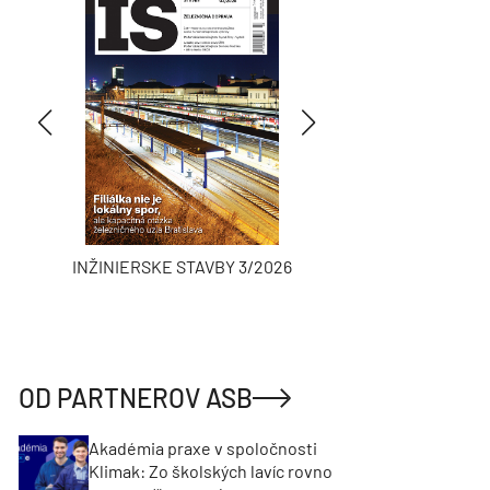
INŽINIERSKE STAVBY 3/2026
ASB
OD PARTNEROV ASB
Akadémia praxe v spoločnosti
Klimak: Zo školských lavíc rovno