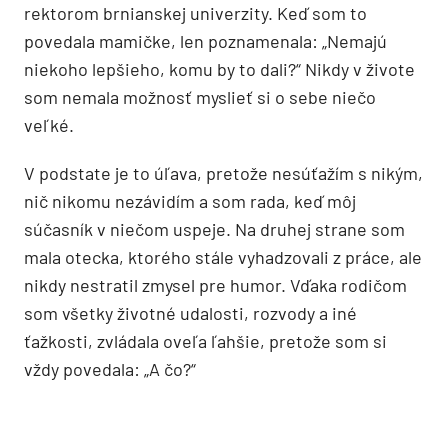
rektorom brnianskej univerzity. Keď som to
povedala mamičke, len poznamenala: „Nemajú
niekoho lepšieho, komu by to dali?“ Nikdy v živote
som nemala možnosť myslieť si o sebe niečo
veľké.
V podstate je to úľava, pretože nesúťažím s nikým,
nič nikomu nezávidím a som rada, keď môj
súčasník v niečom uspeje. Na druhej strane som
mala otecka, ktorého stále vyhadzovali z práce, ale
nikdy nestratil zmysel pre humor. Vďaka rodičom
som všetky životné udalosti, rozvody a iné
ťažkosti, zvládala oveľa ľahšie, pretože som si
vždy povedala: „A čo?“