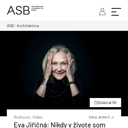
ASB
Architektúra
Galéria
(19)
Rozhovor, Video
Zdroj: archív E. J.
Eva Jiřičná: Nikdy v živote som