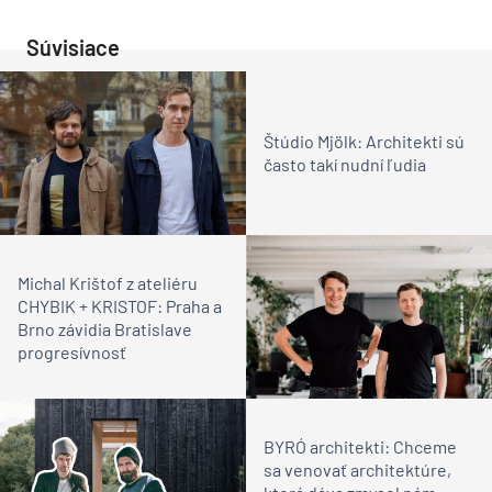
Súvisiace
Štúdio Mjölk: Architekti sú
často takí nudní ľudia
Michal Krištof z ateliéru
CHYBIK + KRISTOF: Praha a
Brno závidia Bratislave
progresívnosť
BYRÓ architekti: Chceme
sa venovať architektúre,