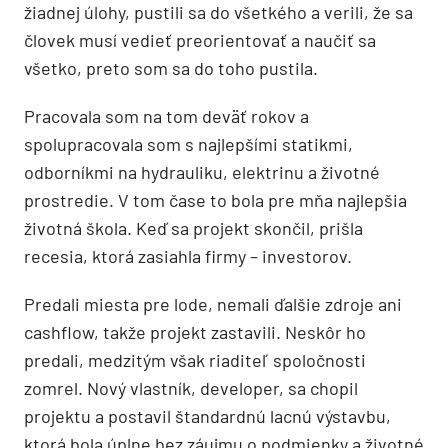
žiadnej úlohy, pustili sa do všetkého a verili, že sa
človek musí vedieť preorientovať a naučiť sa
všetko, preto som sa do toho pustila.
Pracovala som na tom deväť rokov a
spolupracovala som s najlepšími statikmi,
odborníkmi na hydrauliku, elektrinu a životné
prostredie. V tom čase to bola pre mňa najlepšia
životná škola. Keď sa projekt skončil, prišla
recesia, ktorá zasiahla firmy – investorov.
Predali miesta pre lode, nemali ďalšie zdroje ani
cashflow, takže projekt zastavili. Neskôr ho
predali, medzitým však riaditeľ spoločnosti
zomrel. Nový vlastník, developer, sa chopil
projektu a postavil štandardnú lacnú výstavbu,
ktorá bola úplne bez záujmu o podmienky a životné