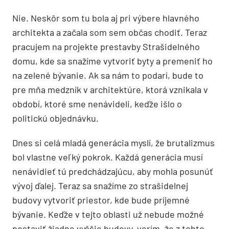
Nie. Neskôr som tu bola aj pri výbere hlavného
architekta a začala som sem občas chodiť. Teraz
pracujem na projekte prestavby Strašidelného
domu, kde sa snažíme vytvoriť byty a premeniť ho
na zelené bývanie. Ak sa nám to podarí, bude to
pre mňa medzník v architektúre, ktorá vznikala v
období, ktoré sme nenávideli, keďže išlo o
politickú objednávku.
Dnes si celá mladá generácia myslí, že brutalizmus
bol vlastne veľký pokrok. Každá generácia musí
nenávidieť tú predchádzajúcu, aby mohla posunúť
vývoj ďalej. Teraz sa snažíme zo strašidelnej
budovy vytvoriť priestor, kde bude príjemné
bývanie. Keďže v tejto oblasti už nebude možné
postaviť žiadne vyššie budovy, verím, že z tohto