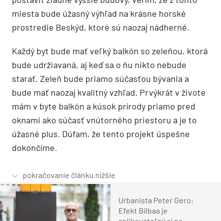
miesta bude úžasný výhľad na krásne horské
prostredie Beskýd, ktoré sú naozaj nádherné.
Každý byt bude mať veľký balkón so zeleňou, ktorá
bude udržiavaná, aj keď sa o ňu nikto nebude
starať. Zeleň bude priamo súčasťou bývania a
bude mať naozaj kvalitný vzhľad. Prvýkrát v živote
mám v byte balkón a kúsok prírody priamo pred
oknami ako súčasť vnútorného priestoru a je to
úžasné plus. Dúfam, že tento projekt úspešne
dokončíme.
Urbanista Peter Gero:
Efekt Bilbaa je
aplikovateľný aj na