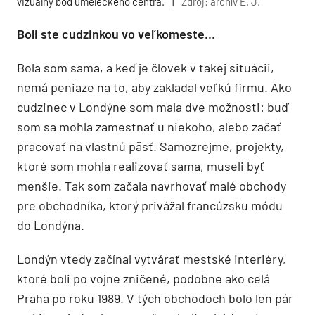
vizuálny bod umeleckého centra.
|
Zdroj: archív E. J.
Boli ste cudzinkou vo veľkomeste…
Bola som sama, a keď je človek v takej situácii,
nemá peniaze na to, aby zakladal veľkú firmu. Ako
cudzinec v Londýne som mala dve možnosti: buď
som sa mohla zamestnať u niekoho, alebo začať
pracovať na vlastnú päsť. Samozrejme, projekty,
ktoré som mohla realizovať sama, museli byť
menšie. Tak som začala navrhovať malé obchody
pre obchodníka, ktorý privážal francúzsku módu
do Londýna.
Londýn vtedy začínal vytvárať mestské interiéry,
ktoré boli po vojne zničené, podobne ako celá
Praha po roku 1989. V tých obchodoch bolo len pár