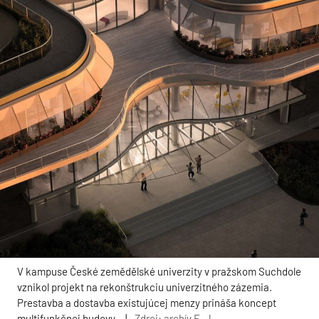
V kampuse České zemědělské univerzity v pražskom Suchdole
vznikol projekt na rekonštrukciu univerzitného zázemia.
Prestavba a dostavba existujúcej menzy prináša koncept
multifunkčnej budovy.
|
Zdroj: archív E. J.