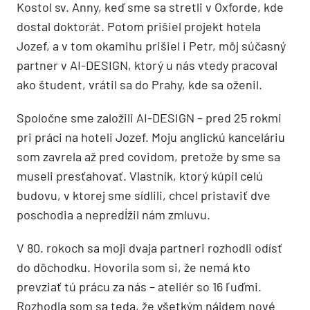
Kostol sv. Anny, keď sme sa stretli v Oxforde, kde
dostal doktorát. Potom prišiel projekt hotela
Jozef, a v tom okamihu prišiel i Petr, môj súčasný
partner v AI-DESIGN, ktorý u nás vtedy pracoval
ako študent, vrátil sa do Prahy, kde sa oženil.
Spoločne sme založili AI-DESIGN – pred 25 rokmi
pri práci na hoteli Jozef. Moju anglickú kanceláriu
som zavrela až pred covidom, pretože by sme sa
museli presťahovať. Vlastník, ktorý kúpil celú
budovu, v ktorej sme sídlili, chcel pristaviť dve
poschodia a nepredĺžil nám zmluvu.
V 80. rokoch sa moji dvaja partneri rozhodli odísť
do dôchodku. Hovorila som si, že nemá kto
prevziať tú prácu za nás – ateliér so 16 ľuďmi.
Rozhodla som sa teda, že všetkým nájdem nové