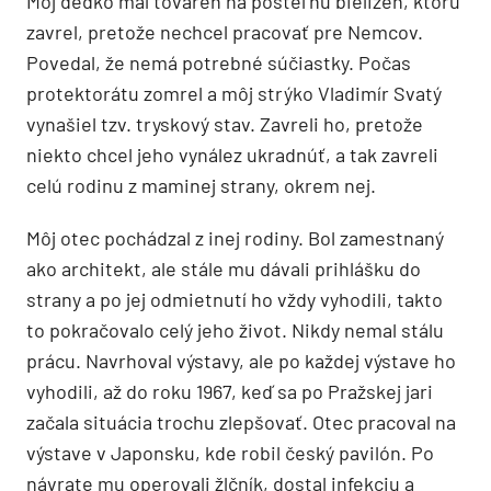
Môj dedko mal továreň na posteľnú bielizeň, ktorú
zavrel, pretože nechcel pracovať pre Nemcov.
Povedal, že nemá potrebné súčiastky. Počas
protektorátu zomrel a môj strýko Vladimír Svatý
vynašiel tzv. tryskový stav. Zavreli ho, pretože
niekto chcel jeho vynález ukradnúť, a tak zavreli
celú rodinu z maminej strany, okrem nej.
Môj otec pochádzal z inej rodiny. Bol zamestnaný
ako architekt, ale stále mu dávali prihlášku do
strany a po jej odmietnutí ho vždy vyhodili, takto
to pokračovalo celý jeho život. Nikdy nemal stálu
prácu. Navrhoval výstavy, ale po každej výstave ho
vyhodili, až do roku 1967, keď sa po Pražskej jari
začala situácia trochu zlepšovať. Otec pracoval na
výstave v Japonsku, kde robil český pavilón. Po
návrate mu operovali žlčník, dostal infekciu a