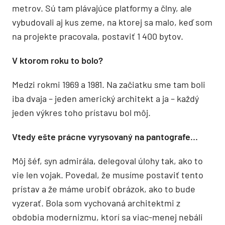
metrov. Sú tam plávajúce platformy a člny, ale
vybudovali aj kus zeme, na ktorej sa malo, keď som
na projekte pracovala, postaviť 1 400 bytov.
V ktorom roku to bolo?
Medzi rokmi 1969 a 1981. Na začiatku sme tam boli
iba dvaja – jeden americký architekt a ja – každý
jeden výkres toho prístavu bol môj.
Vtedy ešte prácne vyrysovaný na pantografe…
Môj šéf, syn admirála, delegoval úlohy tak, ako to
vie len vojak. Povedal, že musíme postaviť tento
prístav a že máme urobiť obrázok, ako to bude
vyzerať. Bola som vychovaná architektmi z
obdobia modernizmu, ktorí sa viac-menej nebáli