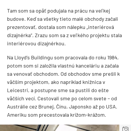
Tam som sa opäť podujala na prácu na veľkej
budove. Keď sa všetky tieto malé obchody začali
prezentovať, dostala som nálepku „interiérová
dizajnérka“. Zrazu som sa z veľkého projektu stala
interiérovou dizajnérkou.
Na Lloyd’s Buildingu som pracovala do roku 1984,
potom som si založila vlastnú kanceláriu a začala
sa venovať obchodom. Od obchodov sme prešli k
väčším projektom, ako napríklad knižnica v
Leicestri, a postupne sme sa pustili do ešte
väčších vecí. Cestovali sme po celom svete – od
Austrálie cez Brunej, Čínu, Japonsko až po USA.
Ameriku som precestovala krížom-krážom.