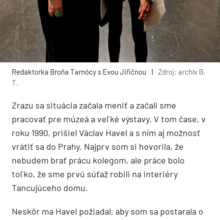
Redaktorka Broňa Tarnócy s Evou Jiřičnou
|
Zdroj: archív B.
T.
Zrazu sa situácia začala meniť a začali sme
pracovať pre múzeá a veľké výstavy. V tom čase, v
roku 1990, prišiel Václav Havel a s ním aj možnosť
vrátiť sa do Prahy. Najprv som si hovorila, že
nebudem brať prácu kolegom, ale práce bolo
toľko, že sme prvú súťaž robili na interiéry
Tancujúceho domu.
Neskôr ma Havel požiadal, aby som sa postarala o