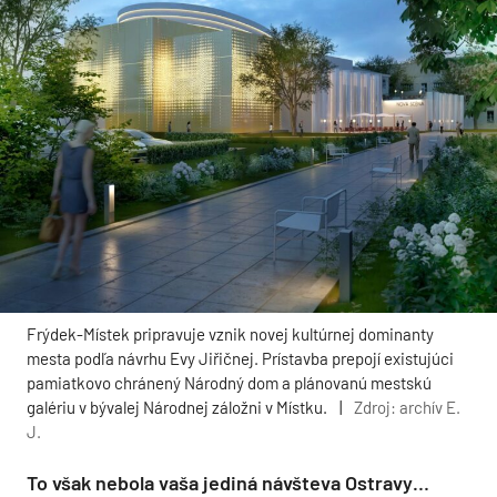
Frýdek-Místek pripravuje vznik novej kultúrnej dominanty
mesta podľa návrhu Evy Jiřičnej. Prístavba prepojí existujúci
pamiatkovo chránený Národný dom a plánovanú mestskú
galériu v bývalej Národnej záložni v Místku.
|
Zdroj: archív E.
J.
To však nebola vaša jediná návšteva Ostravy…