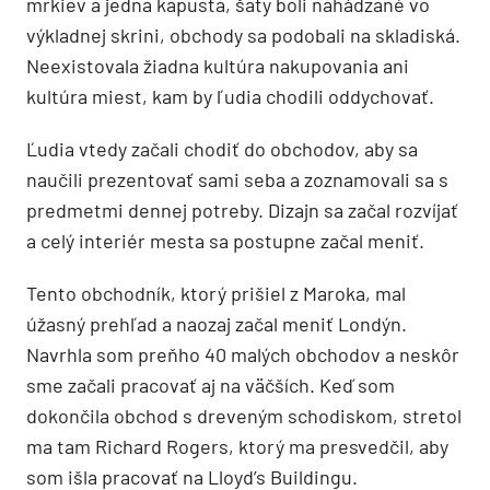
mrkiev a jedna kapusta, šaty boli nahádzané vo
výkladnej skrini, obchody sa podobali na skladiská.
Neexistovala žiadna kultúra nakupovania ani
kultúra miest, kam by ľudia chodili oddychovať.
Ľudia vtedy začali chodiť do obchodov, aby sa
naučili prezentovať sami seba a zoznamovali sa s
predmetmi dennej potreby. Dizajn sa začal rozvíjať
a celý interiér mesta sa postupne začal meniť.
Tento obchodník, ktorý prišiel z Maroka, mal
úžasný prehľad a naozaj začal meniť Londýn.
Navrhla som preňho 40 malých obchodov a neskôr
sme začali pracovať aj na väčších. Keď som
dokončila obchod s dreveným schodiskom, stretol
ma tam Richard Rogers, ktorý ma presvedčil, aby
som išla pracovať na Lloyd’s Buildingu.