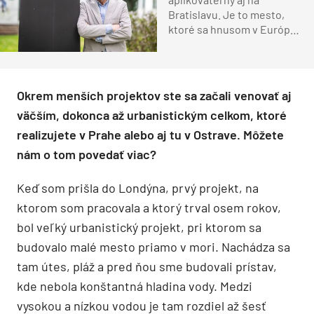
Bratislavu. Je to mesto,
ktoré sa hnusom v Európe
nedalo ani prekonať
Okrem menších projektov ste sa začali venovať aj
väčším, dokonca až urbanistickým celkom, ktoré
realizujete v Prahe alebo aj tu v Ostrave. Môžete
nám o tom povedať viac?
Keď som prišla do Londýna, prvý projekt, na
ktorom som pracovala a ktorý trval osem rokov,
bol veľký urbanistický projekt, pri ktorom sa
budovalo malé mesto priamo v mori. Nachádza sa
tam útes, pláž a pred ňou sme budovali prístav,
kde nebola konštantná hladina vody. Medzi
vysokou a nízkou vodou je tam rozdiel až šesť