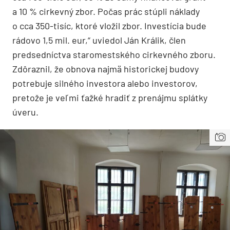
a 10 % cirkevný zbor. Počas prác stúpli náklady
o cca 350-tisíc, ktoré vložil zbor. Investícia bude
rádovo 1,5 mil. eur,“ uviedol Ján Králik, člen
predsedníctva staromestského cirkevného zboru.
Zdôraznil, že obnova najmä historickej budovy
potrebuje silného investora alebo investorov,
pretože je veľmi ťažké hradiť z prenájmu splátky
úveru.