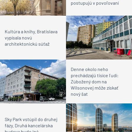
postupujú v povoľovaní
Kultúra a knihy. Bratislava
vypísala novú
architektonickú súťaž
Denne okolo neho
prechádzajú tisíce ľudí:
Zúbožený dom na
Wilsonovej môže získať
nový šat
Sky Park vstúpil do druhej
fázy. Druhá kancelárska
budova bude iná