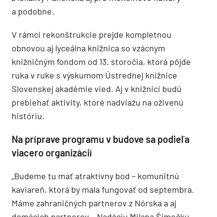
a podobne.
V rámci rekonštrukcie prejde kompletnou
obnovou aj lyceálna knižnica so vzácnym
knižničným fondom od 13. storočia, ktorá pôjde
ruka v ruke s výskumom Ústrednej knižnice
Slovenskej akadémie vied. Aj v knižnici budú
prebiehať aktivity, ktoré nadviažu na oživenú
históriu.
Na príprave programu v budove sa podieľa
viacero organizácií
„Budeme tu mať atraktívny bod – komunitnú
kaviareň, ktorá by mala fungovať od septembra.
Máme zahraničných partnerov z Nórska a aj
domácich partnerov – Nadáciu Milana Šimečku