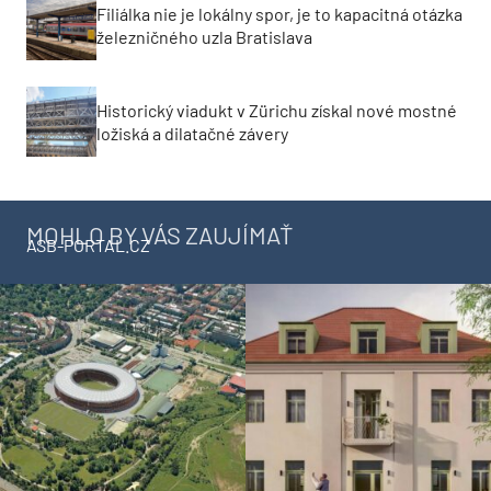
Filiálka nie je lokálny spor, je to kapacitná otázka
železničného uzla Bratislava
Historický viadukt v Zürichu získal nové mostné
ložiská a dilatačné závery
MOHLO BY VÁS ZAUJÍMAŤ
ASB-PORTAL.CZ