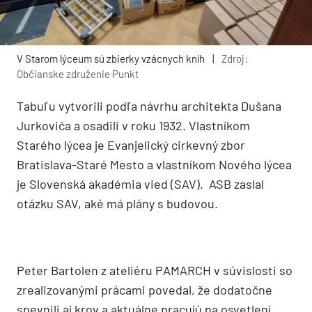
V Starom lýceum sú zbierky vzácnych kníh
|
Zdroj:
Občianske združenie Punkt
Tabuľu vytvorili podľa návrhu architekta Dušana
Jurkoviča a osadili v roku 1932. Vlastníkom
Starého lýcea je Evanjelický cirkevný zbor
Bratislava-Staré Mesto a vlastníkom Nového lýcea
je Slovenská akadémia vied (SAV). ASB zaslal
otázku SAV, aké má plány s budovou.
Peter Bartolen z ateliéru PAMARCH v súvislosti so
zrealizovanými prácami povedal, že dodatočne
spevnili aj krov a aktuálne pracujú na osvetlení