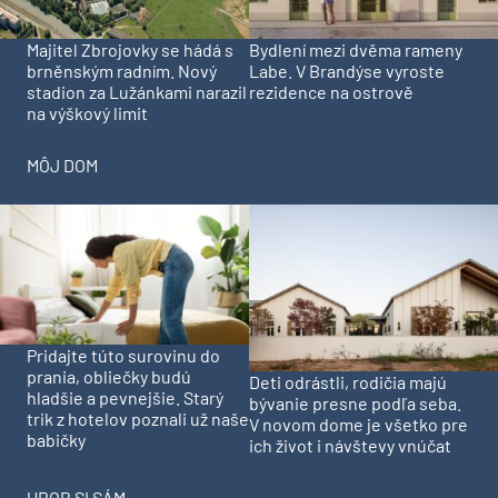
Majitel Zbrojovky se hádá s
Bydlení mezi dvěma rameny
brněnským radním. Nový
Labe. V Brandýse vyroste
stadion za Lužánkami narazil
rezidence na ostrově
na výškový limit
MÔJ DOM
Pridajte túto surovinu do
prania, obliečky budú
Deti odrástli, rodičia majú
hladšie a pevnejšie. Starý
bývanie presne podľa seba.
trik z hotelov poznali už naše
V novom dome je všetko pre
babičky
ich život i návštevy vnúčat
UROB SI SÁM