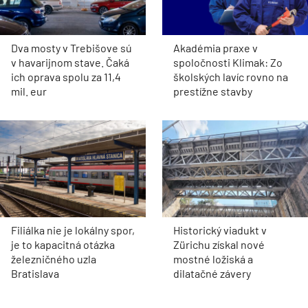
Dva mosty v Trebišove sú
Akadémia praxe v
v havarijnom stave. Čaká
spoločnosti Klimak: Zo
ich oprava spolu za 11,4
školských lavíc rovno na
mil. eur
prestížne stavby
Filiálka nie je lokálny spor,
Historický viadukt v
je to kapacitná otázka
Zürichu získal nové
železničného uzla
mostné ložiská a
Bratislava
dilatačné závery