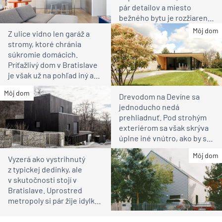
pár detailov a miesto
bežného bytu je rozžiarené
bývanie pre rodinu
Môj dom
Z ulice vidno len garáž a
stromy, ktoré chránia
súkromie domácich.
Príťažlivý dom v Bratislave
je však už na pohľad iný ako
susedia
Môj dom
Drevodom na Devíne sa
jednoducho nedá
prehliadnuť. Pod strohým
exteriérom sa však skrýva
úplne iné vnútro, ako by ste
čakali
Môj dom
Vyzerá ako vystrihnutý
z typickej dedinky, ale
v skutočnosti stojí v
Bratislave. Uprostred
metropoly si pár žije idylku
ako na vidieku