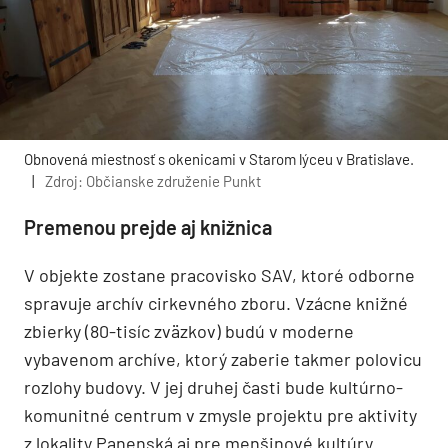
Obnovená miestnosť s okenicami v Starom lýceu v Bratislave.
|
Zdroj: Občianske združenie Punkt
Premenou prejde aj knižnica
V objekte zostane pracovisko SAV, ktoré odborne
spravuje archív cirkevného zboru. Vzácne knižné
zbierky (80-tisíc zväzkov) budú v moderne
vybavenom archíve, ktorý zaberie takmer polovicu
rozlohy budovy. V jej druhej časti bude kultúrno-
komunitné centrum v zmysle projektu pre aktivity
z lokality Panenská aj pre menšinové kultúry