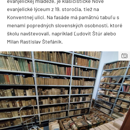
evanjelickej mládeže, je klasicistické Nové
evanjelické lýceum z 19. storočia, tiež na
Konventnej ulici. Na fasáde má pamätnú tabuľu s
menami popredných slovenských osobností, ktoré
školu navštevovali, napríklad Ľudovít Štúr alebo
Milan Rastislav Štefánik.