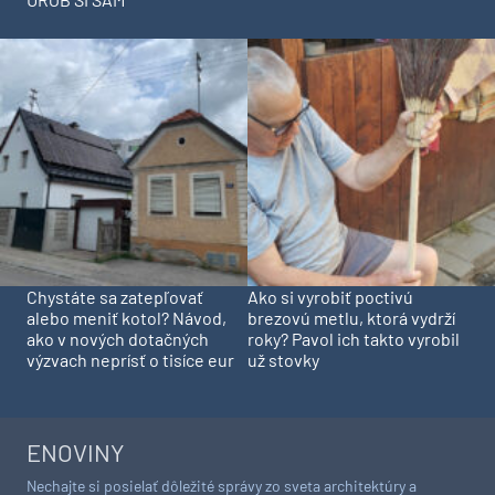
Chystáte sa zatepľovať
Ako si vyrobiť poctivú
alebo meniť kotol? Návod,
brezovú metlu, ktorá vydrží
ako v nových dotačných
roky? Pavol ich takto vyrobil
výzvach neprísť o tisíce eur
už stovky
ENOVINY
Nechajte si posielať dôležité správy zo sveta architektúry a