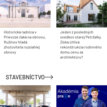
Historická radnica v
Jeden z posledných
Prievoze čaká na obnovu.
svedkov starej Petržalky.
Ružinov hľadá
Získa citlivá
zhotoviteľa rozsiahlej
rekonštrukcia rodinného
obnovy
domu cenu za
architektúru?
STAVEBNÍCTVO