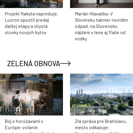
Projekt Rakyta napreduje.
Marián Hlavačka: V
Lucron spustil predaj
Slovinsku takmer nevidím
ďalšej etapy a chystá
odpad, na Slovensku
stovky nových bytov
nájdem v lese aj fľaše od
vodky
ZELENÁ OBNOVA
Boj s horúčavami v
Zlá správa pre Bratislavu,
Európe: volanie
mesto odkazuje: