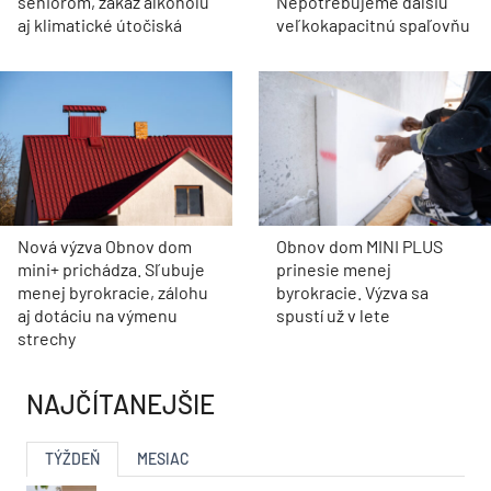
seniorom, zákaz alkoholu
Nepotrebujeme ďalšiu
aj klimatické útočiská
veľkokapacitnú spaľovňu
Nová výzva Obnov dom
Obnov dom MINI PLUS
mini+ prichádza. Sľubuje
prinesie menej
menej byrokracie, zálohu
byrokracie. Výzva sa
aj dotáciu na výmenu
spustí už v lete
strechy
NAJČÍTANEJŠIE
TÝŽDEŇ
MESIAC