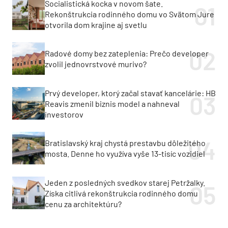
Socialistická kocka v novom šate.
Rekonštrukcia rodinného domu vo Svätom Jure
otvorila dom krajine aj svetlu
Radové domy bez zateplenia: Prečo developer
zvolil jednovrstvové murivo?
Prvý developer, ktorý začal stavať kancelárie: HB
Reavis zmenil biznis model a nahneval
investorov
Bratislavský kraj chystá prestavbu dôležitého
mosta. Denne ho využíva vyše 13-tisíc vozidiel
Jeden z posledných svedkov starej Petržalky.
Získa citlivá rekonštrukcia rodinného domu
cenu za architektúru?