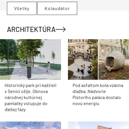
Všetky
Kolaudátor
ARCHITEKTÚRA
Historický park pri kaštieli
Pod asfaltom bola vzácna
v Senici ožije. Obnova
dlažba. Nádvorie
národnej kultúrnej
Pistoriho paláca dostalo
pamiatky vstupuje do
novú energiu
ďalšej fázy