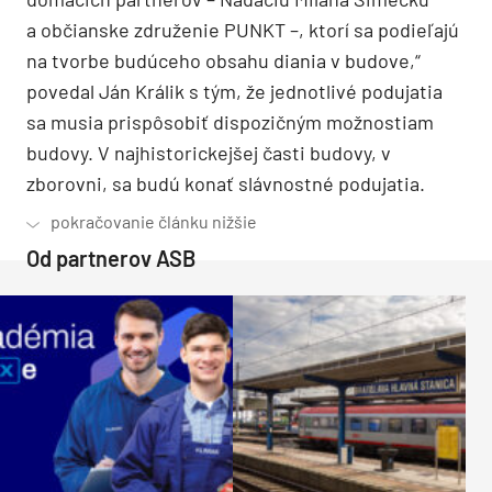
a občianske združenie PUNKT –, ktorí sa podieľajú
na tvorbe budúceho obsahu diania v budove,“
povedal Ján Králik s tým, že jednotlivé podujatia
sa musia prispôsobiť dispozičným možnostiam
budovy. V najhistorickejšej časti budovy, v
zborovni, sa budú konať slávnostné podujatia.
Od partnerov ASB