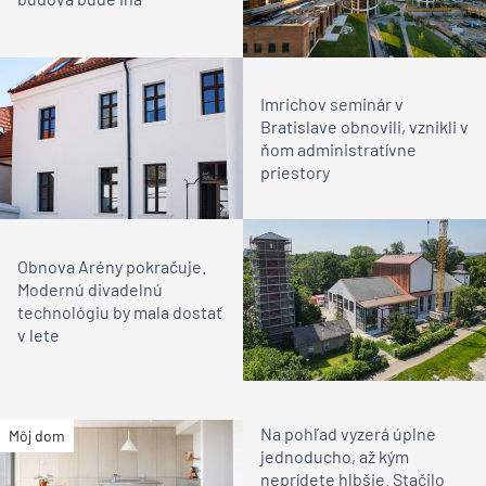
Imrichov seminár v
Bratislave obnovili, vznikli v
ňom administratívne
priestory
Obnova Arény pokračuje.
Modernú divadelnú
technológiu by mala dostať
v lete
Na pohľad vyzerá úplne
Môj dom
jednoducho, až kým
neprídete hlbšie. Stačilo