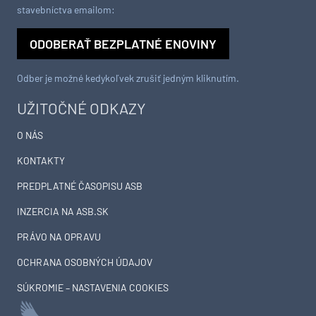
stavebníctva emailom:
ODOBERAŤ BEZPLATNÉ ENOVINY
Odber je možné kedykoľvek zrušiť jedným kliknutím.
UŽITOČNÉ ODKAZY
O NÁS
KONTAKTY
PREDPLATNÉ ČASOPISU ASB
INZERCIA NA ASB.SK
PRÁVO NA OPRAVU
OCHRANA OSOBNÝCH ÚDAJOV
SÚKROMIE – NASTAVENIA COOKIES