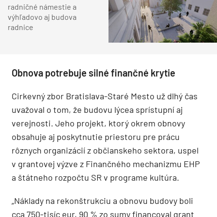
radničné námestie a
výhľadovo aj budova
radnice
Obnova potrebuje silné finančné krytie
Cirkevný zbor Bratislava-Staré Mesto už dlhý čas
uvažoval o tom, že budovu lýcea sprístupní aj
verejnosti. Jeho projekt, ktorý okrem obnovy
obsahuje aj poskytnutie priestoru pre prácu
rôznych organizácií z občianskeho sektora, uspel
v grantovej výzve z Finančného mechanizmu EHP
a štátneho rozpočtu SR v programe kultúra.
„Náklady na rekonštrukciu a obnovu budovy boli
cca 750-tisíc eur, 90 % zo sumy financoval grant