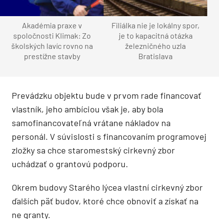
Akadémia praxe v
Filiálka nie je lokálny spor,
spoločnosti Klimak: Zo
je to kapacitná otázka
školských lavíc rovno na
železničného uzla
prestížne stavby
Bratislava
Prevádzku objektu bude v prvom rade financovať
vlastník, jeho ambíciou však je, aby bola
samofinancovateľná vrátane nákladov na
personál. V súvislosti s financovaním programovej
zložky sa chce staromestský cirkevný zbor
uchádzať o grantovú podporu.
Okrem budovy Starého lýcea vlastní cirkevný zbor
ďalších päť budov, ktoré chce obnoviť a získať na
ne granty.