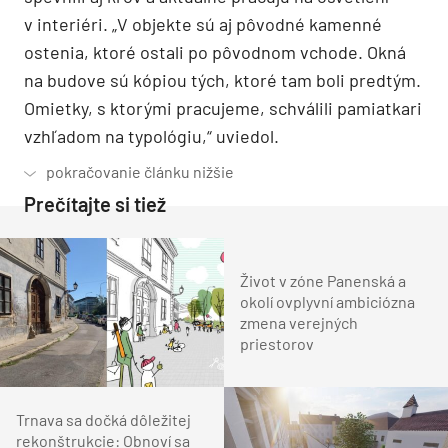
v interiéri. „V objekte sú aj pôvodné kamenné
ostenia, ktoré ostali po pôvodnom vchode. Okná
na budove sú kópiou tých, ktoré tam boli predtým.
Omietky, s ktorými pracujeme, schválili pamiatkari
vzhľadom na typológiu,“ uviedol.
Prečítajte si tiež
Život v zóne Panenská a
okolí ovplyvní ambiciózna
zmena verejných
priestorov
Trnava sa dočká dôležitej
rekonštrukcie: Obnoví sa