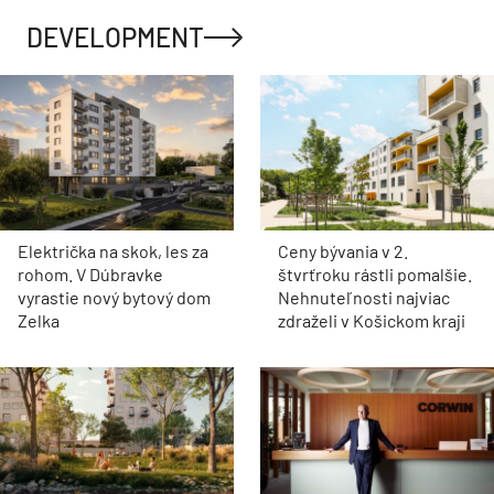
DEVELOPMENT
Električka na skok, les za
Ceny bývania v 2.
rohom. V Dúbravke
štvrťroku rástli pomalšie.
vyrastie nový bytový dom
Nehnuteľnosti najviac
Zelka
zdraželi v Košickom kraji