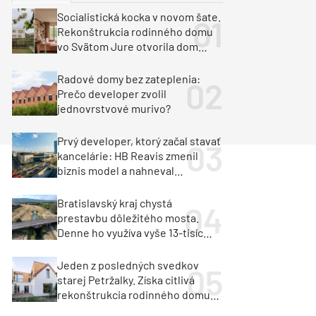
y
Klimatizácia a vetranie
Socialistická kocka v novom šate.
urz Milan Murcka
Rekonštrukcia rodinného domu
vo Svätom Jure otvorila dom
krajine aj svetlu
Radové domy bez zateplenia:
Prečo developer zvolil
jednovrstvové murivo?
Prvý developer, ktorý začal stavať
kancelárie: HB Reavis zmenil
biznis model a nahneval
investorov
Bratislavský kraj chystá
prestavbu dôležitého mosta.
Denne ho využíva vyše 13-tisíc
vozidiel
Jeden z posledných svedkov
starej Petržalky. Získa citlivá
rekonštrukcia rodinného domu
cenu za architektúru?