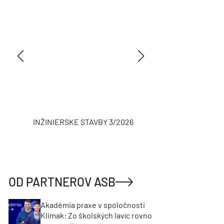
INŽINIERSKE STAVBY 3/2026
ASB
OD PARTNEROV ASB
Akadémia praxe v spoločnosti
Klimak: Zo školských lavíc rovno