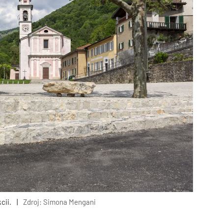
cii.
|
Zdroj: Simona Mengani