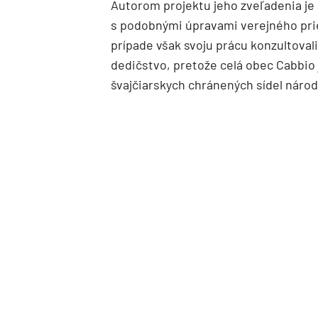
Autorom projektu jeho zveľadenia je 
s podobnými úpravami verejného prie
prípade však svoju prácu konzultoval
dedičstvo, pretože celá obec Cabbio
švajčiarskych chránených sídel náro