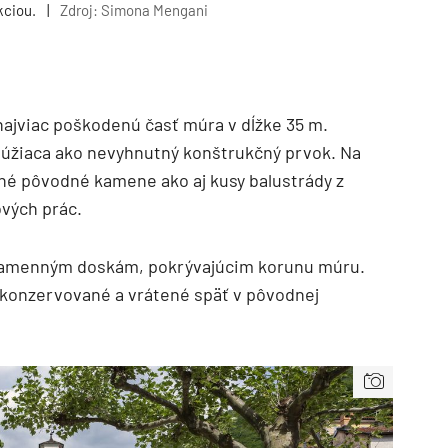
kciou.
|
Zdroj: Simona Mengani
najviac poškodenú časť múra v dĺžke 35 m.
slúžiaca ako nevyhnutný konštrukčný prvok. Na
ené pôvodné kamene ako aj kusy balustrády z
vých prác.
 kamenným doskám, pokrývajúcim korunu múru.
 konzervované a vrátené späť v pôvodnej