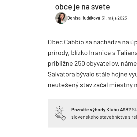
obce je na svete
Denisa Hudáková
-
31. mája 2023
Obec Cabbio sa nachádza na úpä
prírody, blízko hranice s Talian
približne 250 obyvateľov, nám
Salvatora bývalo stále hojne v
neutešený stav začal miestny ma
Poznáte výhody Klubu ASB?
St
slovenského stavebníctva s r