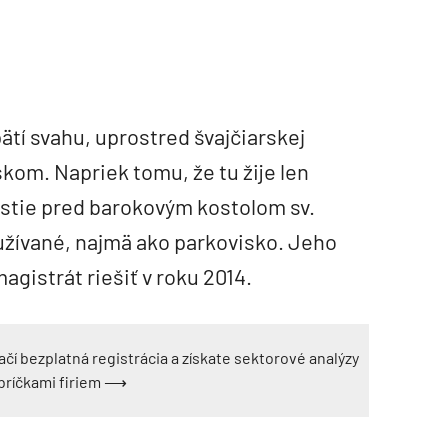
tí svahu, uprostred švajčiarskej
skom. Napriek tomu, že tu žije len
estie pred barokovým kostolom sv.
yužívané, najmä ako parkovisko. Jeho
gistrát riešiť v roku 2014.
ačí bezplatná registrácia a získate sektorové analýzy
ebríčkami firiem ⟶