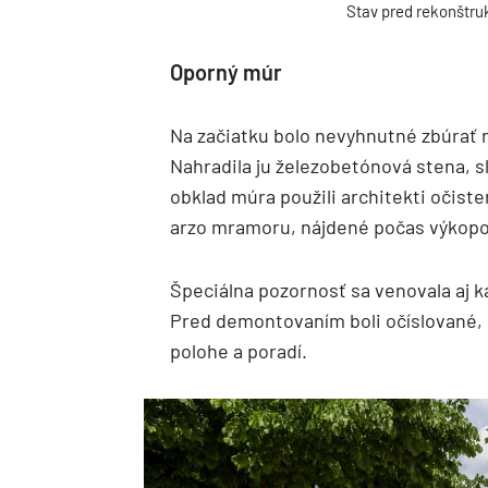
Stav pred rekonštru
Oporný múr
Na začiatku bolo nevyhnutné zbúrať 
Nahradila ju železobetónová stena, 
obklad múra použili architekti očist
arzo mramoru, nájdené počas výkopo
Špeciálna pozornosť sa venovala aj
Pred demontovaním boli očíslované,
polohe a poradí.