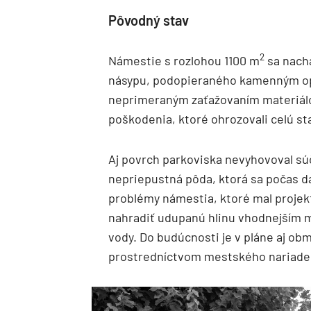
Pôvodný stav
2
Námestie s rozlohou 1100 m
sa nachá
násypu, podopieraného kamenným op
neprimeraným zaťažovaním materiálov
poškodenia, ktoré ohrozovali celú st
Aj povrch parkoviska nevyhovoval s
nepriepustná pôda, ktorá sa počas d
problémy námestia, ktoré mal projekt 
nahradiť udupanú hlinu vhodnejším m
vody. Do budúcnosti je v pláne aj o
prostredníctvom mestského nariade