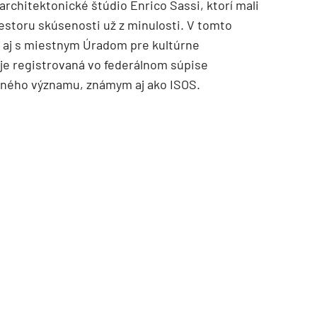
architektonické štúdio Enrico Sassi, ktorí mali
storu skúsenosti už z minulosti. V tomto
i aj s miestnym Úradom pre kultúrne
 je registrovaná vo federálnom súpise
dného významu, známym aj ako ISOS.
TZB HAUSTECHNIK 3/2026