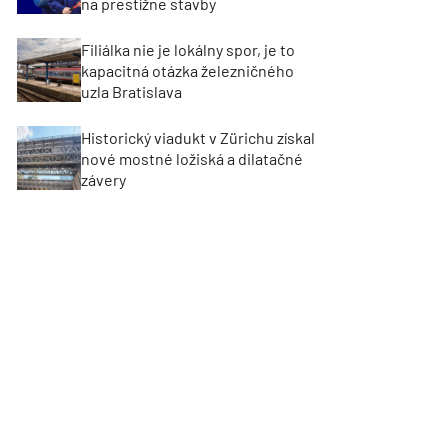
na prestížne stavby
Filiálka nie je lokálny spor, je to
kapacitná otázka železničného
uzla Bratislava
Historický viadukt v Zürichu získal
nové mostné ložiská a dilatačné
závery