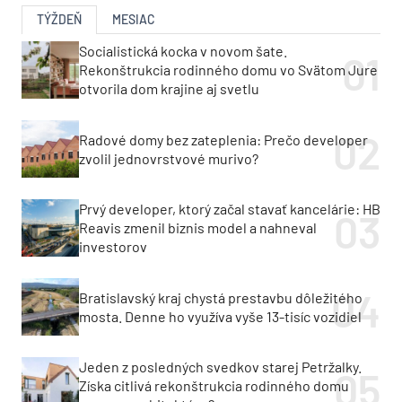
TÝŽDEŇ
MESIAC
Socialistická kocka v novom šate.
Rekonštrukcia rodinného domu vo Svätom Jure
otvorila dom krajine aj svetlu
Radové domy bez zateplenia: Prečo developer
zvolil jednovrstvové murivo?
Prvý developer, ktorý začal stavať kancelárie: HB
Reavis zmenil biznis model a nahneval
investorov
Bratislavský kraj chystá prestavbu dôležitého
mosta. Denne ho využíva vyše 13-tisíc vozidiel
Jeden z posledných svedkov starej Petržalky.
Získa citlivá rekonštrukcia rodinného domu