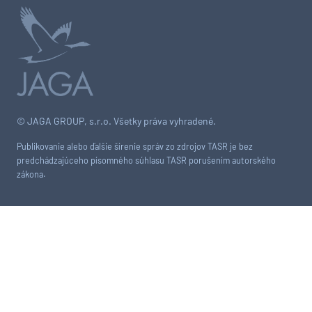
© JAGA GROUP, s.r.o. Všetky práva vyhradené.
Publikovanie alebo ďalšie šírenie správ zo zdrojov TASR je bez
predchádzajúceho písomného súhlasu TASR porušením autorského
zákona.