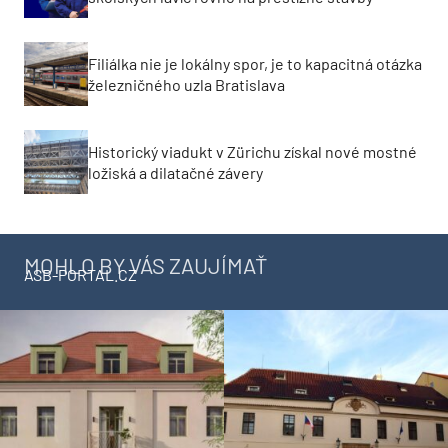
Filiálka nie je lokálny spor, je to kapacitná otázka
železničného uzla Bratislava
Historický viadukt v Zürichu získal nové mostné
ložiská a dilatačné závery
MOHLO BY VÁS ZAUJÍMAŤ
ASB-PORTAL.CZ