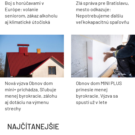
Boj s horúčavami v
Zlá správa pre Bratislavu,
Európe: volanie
mesto odkazuje:
seniorom, zákaz alkoholu
Nepotrebujeme ďalšiu
aj klimatické útočiská
veľkokapacitnú spaľovňu
Nová výzva Obnov dom
Obnov dom MINI PLUS
mini+ prichádza. Sľubuje
prinesie menej
menej byrokracie, zálohu
byrokracie. Výzva sa
aj dotáciu na výmenu
spustí už v lete
strechy
NAJČÍTANEJŠIE