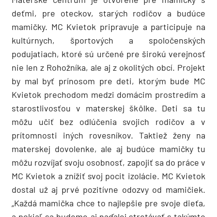
deťmi, pre oteckov, starých rodičov a budúce
mamičky. MC Kvietok pripravuje a participuje na
kultúrnych, športových a spoločenských
podujatiach, ktoré sú určené pre širokú verejnosť
nie len z Rohožníka, ale aj z okolitých obcí. Projekt
by mal byť prínosom pre deti, ktorým bude MC
Kvietok prechodom medzi domácim prostredím a
starostlivosťou v materskej škôlke. Deti sa tu
môžu učiť bez odlúčenia svojich rodičov a v
prítomnosti iných rovesníkov. Taktiež ženy na
materskej dovolenke, ale aj budúce mamičky tu
môžu rozvíjať svoju osobnosť, zapojiť sa do práce v
MC Kvietok a znížiť svoj pocit izolácie. MC Kvietok
dostal už aj prvé pozitívne odozvy od mamičiek.
„Každá mamička chce to najlepšie pre svoje dieťa,
a pokiaľ sa budeme aj naďalej stretávať s takýmto