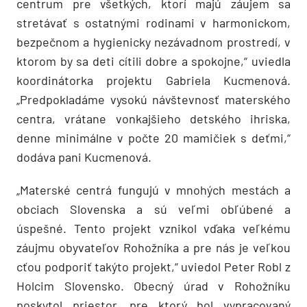
centrum pre všetkých, ktorí majú záujem sa
stretávať s ostatnými rodinami v harmonickom,
bezpečnom a hygienicky nezávadnom prostredí, v
ktorom by sa deti cítili dobre a spokojne,“ uviedla
koordinátorka projektu Gabriela Kucmenová.
„Predpokladáme vysokú návštevnosť materského
centra, vrátane vonkajšieho detského ihriska,
denne minimálne v počte 20 mamičiek s deťmi,“
dodáva pani Kucmenová.
„Materské centrá fungujú v mnohých mestách a
obciach Slovenska a sú veľmi obľúbené a
úspešné. Tento projekt vznikol vďaka veľkému
záujmu obyvateľov Rohožníka a pre nás je veľkou
cťou podporiť takýto projekt,“ uviedol Peter Robl z
Holcim Slovensko. Obecný úrad v Rohožníku
poskytol priestor, pre ktorý bol vypracovaný