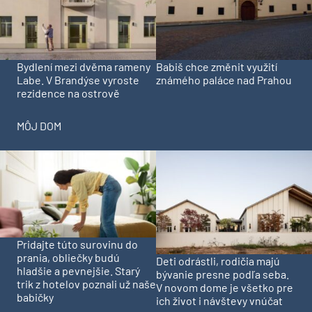
Bydlení mezi dvěma rameny
Babiš chce změnit využití
Labe. V Brandýse vyroste
známého paláce nad Prahou
rezidence na ostrově
MÔJ DOM
Pridajte túto surovinu do
prania, obliečky budú
Deti odrástli, rodičia majú
hladšie a pevnejšie. Starý
bývanie presne podľa seba.
trik z hotelov poznali už naše
V novom dome je všetko pre
babičky
ich život i návštevy vnúčat