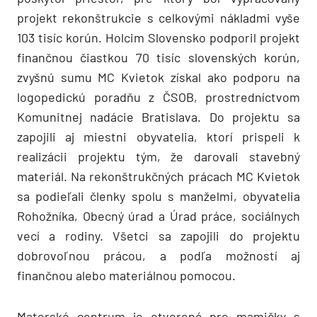
projekt rekonštrukcie s celkovými nákladmi vyše
103 tisíc korún. Holcim Slovensko podporil projekt
finančnou čiastkou 70 tisíc slovenských korún,
zvyšnú sumu MC Kvietok získal ako podporu na
logopedickú poradňu z ČSOB, prostredníctvom
Komunitnej nadácie Bratislava. Do projektu sa
zapojili aj miestni obyvatelia, ktorí prispeli k
realizácii projektu tým, že darovali stavebný
materiál. Na rekonštrukčných prácach MC Kvietok
sa podieľali členky spolu s manželmi, obyvatelia
Rohožníka, Obecný úrad a Úrad práce, sociálnych
vecí a rodiny. Všetci sa zapojili do projektu
dobrovoľnou prácou, a podľa možností aj
finančnou alebo materiálnou pomocou.
Materské centrum je otvorené pre mamičky s