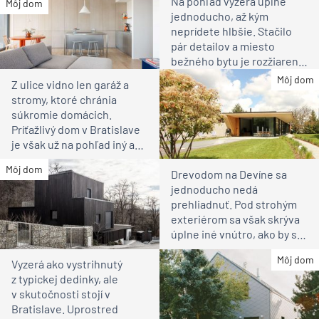
Na pohľad vyzerá úplne
Môj dom
jednoducho, až kým
neprídete hlbšie. Stačilo
pár detailov a miesto
bežného bytu je rozžiarené
bývanie pre rodinu
Môj dom
Z ulice vidno len garáž a
stromy, ktoré chránia
súkromie domácich.
Príťažlivý dom v Bratislave
je však už na pohľad iný ako
susedia
Môj dom
Drevodom na Devíne sa
jednoducho nedá
prehliadnuť. Pod strohým
exteriérom sa však skrýva
úplne iné vnútro, ako by ste
čakali
Môj dom
Vyzerá ako vystrihnutý
z typickej dedinky, ale
v skutočnosti stojí v
Bratislave. Uprostred