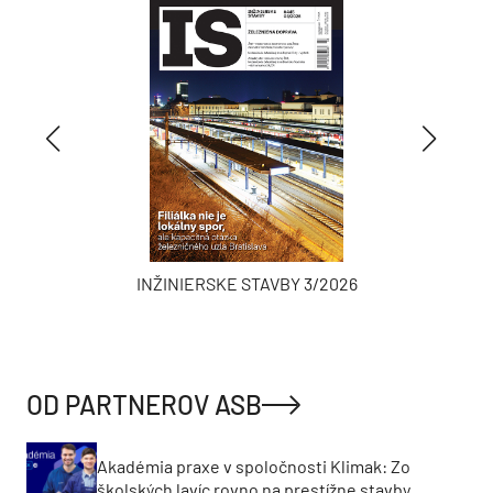
INŽINIERSKE STAVBY 3/2026
OD PARTNEROV ASB
Akadémia praxe v spoločnosti Klimak: Zo
školských lavíc rovno na prestížne stavby