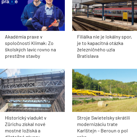
Akadémia praxe v
Filiálka nie je lokálny spor,
spoločnosti Klimak: Zo
je to kapacitná otázka
školských lavíc rovno na
železničného uzla
prestížne stavby
Bratislava
Historický viadukt v
Stroje Swietelsky skrátili
Zürichu získal nové
modernizáciu trate
mostné ložiská a
Karlštejn – Beroun o pol
dilatačné závery
roka