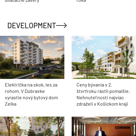
DEVELOPMENT
Električka na skok, les za
Ceny bývania v 2.
rohom. V Dúbravke
štvrťroku rástli pomalšie.
vyrastie nový bytový dom
Nehnuteľnosti najviac
Zelka
zdraželi v Košickom kraji