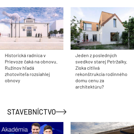
Historická radnica v
Jeden z posledných
Prievoze čaká na obnovu.
svedkov starej Petržalky.
Ružinov hľadá
Získa citlivá
zhotoviteľa rozsiahlej
rekonštrukcia rodinného
obnovy
domu cenu za
architektúru?
STAVEBNÍCTVO