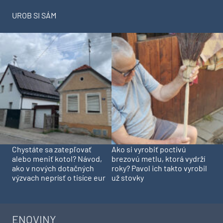
UROB SI SÁM
Chystáte sa zatepľovať
Ako si vyrobiť poctivú
alebo meniť kotol? Návod,
brezovú metlu, ktorá vydrží
ako v nových dotačných
roky? Pavol ich takto vyrobil
výzvach neprísť o tisíce eur
už stovky
ENOVINY