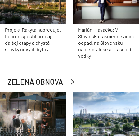
Projekt Rakyta napreduje.
Marián Hlavačka: V
Lucron spustil predaj
Slovinsku takmer nevidím
ďalšej etapy a chystá
odpad, na Slovensku
stovky nových bytov
nájdem v lese aj fľaše od
vodky
ZELENÁ OBNOVA