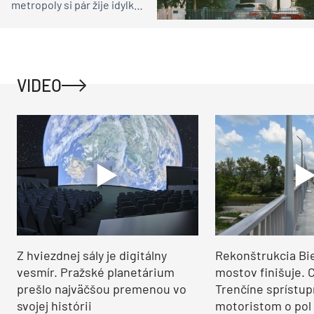
metropoly si pár žije idylku
ako na vidieku
VIDEO
Z hviezdnej sály je digitálny
Rekonštrukcia Bi
vesmír. Pražské planetárium
mostov finišuje. 
prešlo najväčšou premenou vo
Trenčíne sprístup
svojej histórii
motoristom o pol 