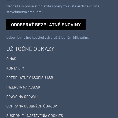
Nechajte si posielať dôležité správy zo sveta architektúry a
stavebníctva emailom:
ODOBERAŤ BEZPLATNÉ ENOVINY
Odber je možné kedykoľvek zrušiť jedným kliknutím.
UŽITOČNÉ ODKAZY
O NÁS
KONTAKTY
PREDPLATNÉ ČASOPISU ASB
INZERCIA NA ASB.SK
PRÁVO NA OPRAVU
OCHRANA OSOBNÝCH ÚDAJOV
SÚKROMIE – NASTAVENIA COOKIES