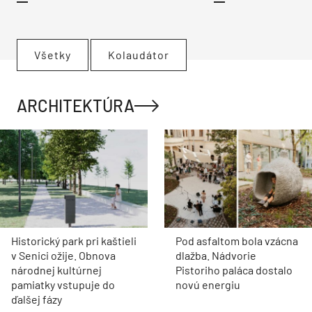
Všetky
Kolaudátor
ARCHITEKTÚRA
Historický park pri kaštieli
Pod asfaltom bola vzácna
v Senici ožije. Obnova
dlažba. Nádvorie
národnej kultúrnej
Pistoriho paláca dostalo
pamiatky vstupuje do
novú energiu
ďalšej fázy