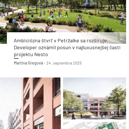
Ambiciózna štvrť v Petržalke sa rozširuje.
Developer oznámil posun v najluxusnejšej časti
projektu Nesto
Martina Gregová
-
24. septembra 2025