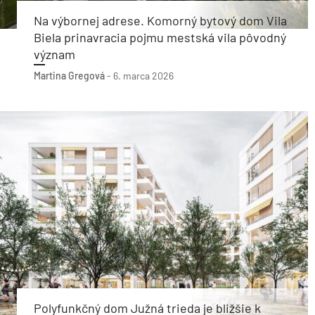
Na výbornej adrese. Komorný bytový dom Vila
Biela prinavracia pojmu mestská vila pôvodný
význam
Martina Gregová
-
6. marca 2026
Polyfunkčný dom Južná trieda je bližšie k