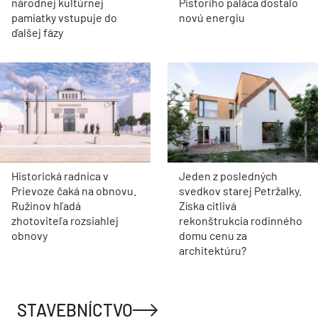
národnej kultúrnej
Pistoriho paláca dostalo
pamiatky vstupuje do
novú energiu
ďalšej fázy
Historická radnica v
Jeden z posledných
Prievoze čaká na obnovu.
svedkov starej Petržalky.
Ružinov hľadá
Získa citlivá
zhotoviteľa rozsiahlej
rekonštrukcia rodinného
obnovy
domu cenu za
architektúru?
STAVEBNÍCTVO