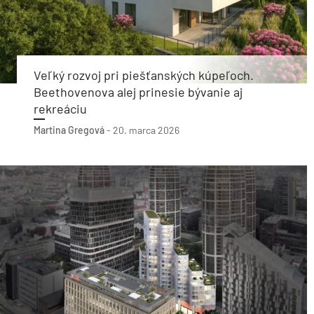
Veľký rozvoj pri piešťanských kúpeľoch.
Beethovenova alej prinesie bývanie aj
rekreáciu
Martina Gregová
-
20. marca 2026