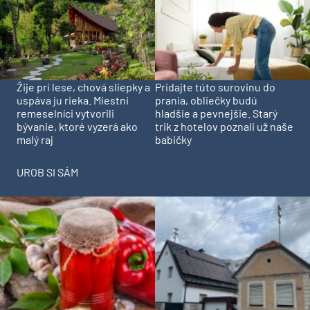
Pridajte túto surovinu do
Žije pri lese, chová sliepky a
prania, obliečky budú
uspáva ju rieka. Miestni
hladšie a pevnejšie. Starý
remeselníci vytvorili
trik z hotelov poznali už naše
bývanie, ktoré vyzerá ako
babičky
malý raj
UROB SI SÁM