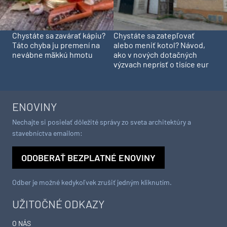
Chystáte sa zavárať kápiu?
Chystáte sa zatepľovať
Táto chyba ju premení na
alebo meniť kotol? Návod,
nevábne mäkkú hmotu
ako v nových dotačných
výzvach neprísť o tisíce eur
ENOVINY
Nechajte si posielať dôležité správy zo sveta architektúry a
stavebníctva emailom:
ODOBERAŤ BEZPLATNÉ ENOVINY
Odber je možné kedykoľvek zrušiť jedným kliknutím.
UŽITOČNÉ ODKAZY
O NÁS