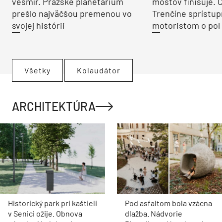
vesmír. Pražské planetárium
mostov finišuje. 
prešlo najväčšou premenou vo
Trenčíne sprístup
svojej histórii
motoristom o pol 
Všetky
Kolaudátor
ARCHITEKTÚRA
Historický park pri kaštieli
Pod asfaltom bola vzácna
v Senici ožije. Obnova
dlažba. Nádvorie