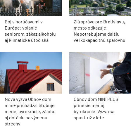
Boj s horúčavami v
Zlá správa pre Bratislavu,
Európe: volanie
mesto odkazuje:
seniorom, zákaz alkoholu
Nepotrebujeme ďalšiu
aj klimatické útočiská
veľkokapacitnú spaľovňu
Nová výzva Obnov dom
Obnov dom MINI PLUS
mini+ prichádza. Sľubuje
prinesie menej
menej byrokracie, zálohu
byrokracie. Výzva sa
aj dotáciu na výmenu
spustí už v lete
strechy