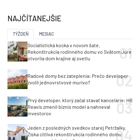
NAJČÍTANEJŠIE
TÝŽDEŇ
MESIAC
Socialistická kocka v novom šate.
Rekonštrukcia rodinného domu vo Svätom Jure
otvorila dom krajine aj svetlu
Radové domy bez zateplenia: Prečo developer
zvolil jednovrstvové murivo?
Prvý developer, ktorý začal stavať kancelárie: HB
Reavis zmenil biznis model a nahneval
investorov
Jeden z posledných svedkov starej Petržalky.
Získa citlivá rekonštrukcia rodinného domu