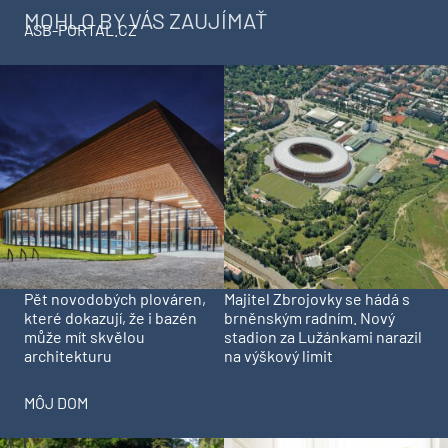
MOHLO BY VÁS ZAUJÍMAŤ
ASB-PORTAL.CZ
Pět novodobých plováren,
Majitel Zbrojovky se hádá s
které dokazují, že i bazén
brněnským radním. Nový
může mít skvělou
stadion za Lužánkami narazil
architekturu
na výškový limit
MÔJ DOM