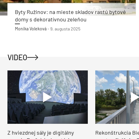
Byty Ružinov: na mieste skladov rastú bytové
domy s dekoratívnou zeleňou
Monika Voleková
-
9. augusta 2025
VIDEO
Z hviezdnej sály je digitálny
Rekonštrukcia Bi