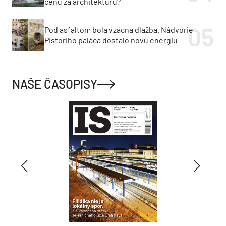
cenu za architektúru?
Pod asfaltom bola vzácna dlažba. Nádvorie
Pistoriho paláca dostalo novú energiu
NAŠE ČASOPISY