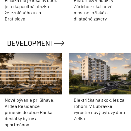
Filiálka nie je lokálny spor,
Historický viadukt v
je to kapacitná otázka
Zürichu získal nové
železničného uzla
mostné ložiská a
Bratislava
dilatačné závery
DEVELOPMENT
Nové bývanie pri Sĺňave.
Električka na skok, les za
Ardea Residence
rohom. V Dúbravke
prinesie do obce Banka
vyrastie nový bytový dom
desiatky bytov a
Zelka
apartmánov