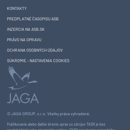
KONTAKTY
PREDPLATNÉ ČASOPISU ASB
INZERCIA NA ASB.SK
PRÁVO NA OPRAVU
OCHRANA OSOBNÝCH ÚDAJOV
SÚKROMIE – NASTAVENIA COOKIES
© JAGA GROUP, s.r.o. Všetky práva vyhradené.
Publikovanie alebo ďalšie šírenie správ zo zdrojov TASR je bez
predchádzajúceho písomného súhlasu TASR porušením autorského