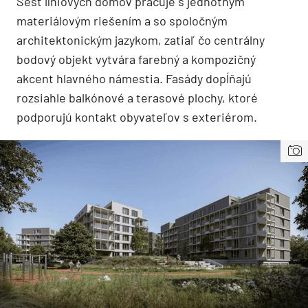
Šesť líniových domov pracuje s jednotným
materiálovým riešením a so spoločným
architektonickým jazykom, zatiaľ čo centrálny
bodový objekt vytvára farebný a kompozičný
akcent hlavného námestia. Fasády dopĺňajú
rozsiahle balkónové a terasové plochy, ktoré
podporujú kontakt obyvateľov s exteriérom.