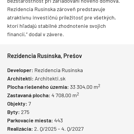
bezstarostnosť pri zariaďovaní nového domova.
Rezidencia Rusínska zároveň predstavuje
atraktívnu investičnú príležitosť pre všetkých,
ktorí hľadajú stabilné zhodnotenie svojich
financií,“ dodal v závere.
Rezidencia Rusínska, Prešov
Developer:
Rezidencia Rusínska
Architekti:
Architekti.sk
2
Plocha riešeného územia:
33 304,00 m
2
Zastavaná plocha:
4 708,00 m
Objekty:
7
Byty:
275
Parkovacie miesta:
443
Realizácia:
2. Q/2025 – 4. Q/2027