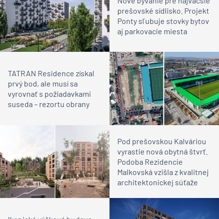
Nové bývanie pre najväčšie
prešovské sídlisko. Projekt
Ponty sľubuje stovky bytov
aj parkovacie miesta
TATRAN Residence získal
prvý bod, ale musí sa
vyrovnať s požiadavkami
suseda – rezortu obrany
Pod prešovskou Kalváriou
vyrastie nová obytná štvrť.
Podoba Rezidencie
Malkovská vzišla z kvalitnej
architektonickej súťaže