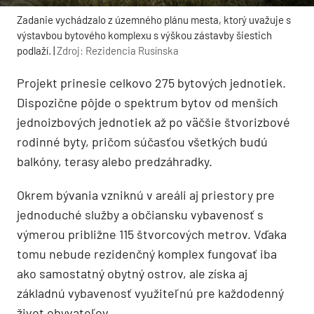
Zadanie vychádzalo z územného plánu mesta, ktorý uvažuje s
výstavbou bytového komplexu s výškou zástavby šiestich
podlaží. |
Zdroj: Rezidencia Rusínska
Projekt prinesie celkovo 275 bytových jednotiek.
Dispozične pôjde o spektrum bytov od menších
jednoizbových jednotiek až po väčšie štvorizbové
rodinné byty, pričom súčasťou všetkých budú
balkóny, terasy alebo predzáhradky.
Okrem bývania vzniknú v areáli aj priestory pre
jednoduché služby a občiansku vybavenosť s
výmerou približne 115 štvorcových metrov. Vďaka
tomu nebude rezidenčný komplex fungovať iba
ako samostatný obytný ostrov, ale získa aj
základnú vybavenosť využiteľnú pre každodenný
život obyvateľov.