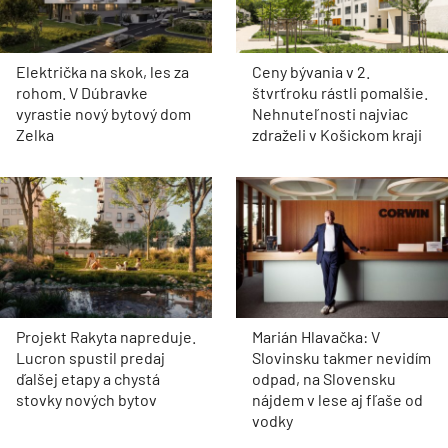
Električka na skok, les za
Ceny bývania v 2.
rohom. V Dúbravke
štvrťroku rástli pomalšie.
vyrastie nový bytový dom
Nehnuteľnosti najviac
Zelka
zdraželi v Košickom kraji
Projekt Rakyta napreduje.
Marián Hlavačka: V
Lucron spustil predaj
Slovinsku takmer nevidím
ďalšej etapy a chystá
odpad, na Slovensku
stovky nových bytov
nájdem v lese aj fľaše od
vodky