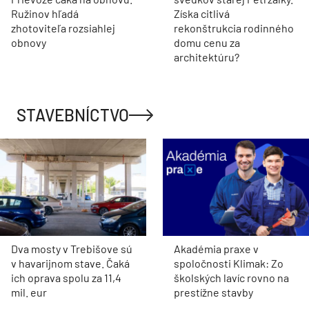
Ružinov hľadá
Získa citlivá
zhotoviteľa rozsiahlej
rekonštrukcia rodinného
obnovy
domu cenu za
architektúru?
STAVEBNÍCTVO
Dva mosty v Trebišove sú
Akadémia praxe v
v havarijnom stave. Čaká
spoločnosti Klimak: Zo
ich oprava spolu za 11,4
školských lavíc rovno na
mil. eur
prestížne stavby