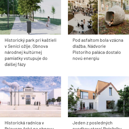
Historický park pri kaštieli
Pod asfaltom bola vzácna
v Senici ožije. Obnova
dlažba. Nádvorie
národnej kultúrnej
Pistoriho paláca dostalo
pamiatky vstupuje do
novú energiu
ďalšej fázy
Historická radnica v
Jeden z posledných
Prievoze čaká na obnovu.
svedkov starej Petržalky.