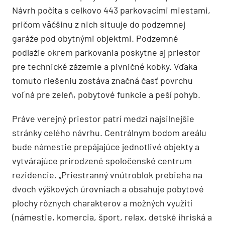
Návrh počíta s celkovo 443 parkovacími miestami,
pričom väčšinu z nich situuje do podzemnej
garáže pod obytnými objektmi. Podzemné
podlažie okrem parkovania poskytne aj priestor
pre technické zázemie a pivničné kobky. Vďaka
tomuto riešeniu zostáva značná časť povrchu
voľná pre zeleň, pobytové funkcie a peší pohyb.
Práve verejný priestor patrí medzi najsilnejšie
stránky celého návrhu. Centrálnym bodom areálu
bude námestie prepájajúce jednotlivé objekty a
vytvárajúce prirodzené spoločenské centrum
rezidencie. „Priestranný vnútroblok prebieha na
dvoch výškových úrovniach a obsahuje pobytové
plochy rôznych charakterov a možných využití
(námestie, komercia, šport, relax, detské ihriská a