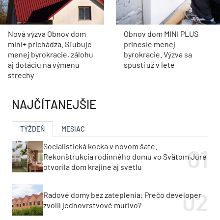
Nová výzva Obnov dom
Obnov dom MINI PLUS
mini+ prichádza. Sľubuje
prinesie menej
menej byrokracie, zálohu
byrokracie. Výzva sa
aj dotáciu na výmenu
spustí už v lete
strechy
NAJČÍTANEJŠIE
TÝŽDEŇ
MESIAC
Socialistická kocka v novom šate.
Rekonštrukcia rodinného domu vo Svätom Jure
otvorila dom krajine aj svetlu
Radové domy bez zateplenia: Prečo developer
zvolil jednovrstvové murivo?