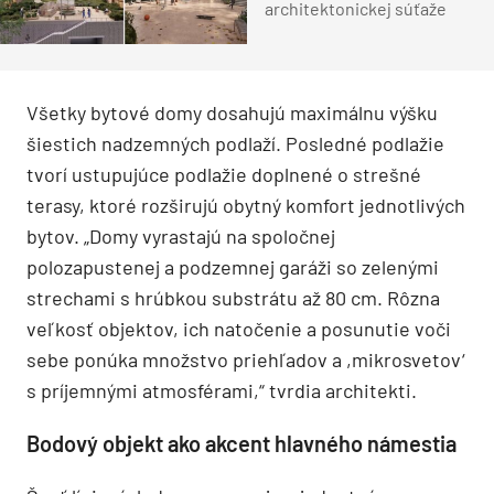
architektonickej súťaže
Všetky bytové domy dosahujú maximálnu výšku
šiestich nadzemných podlaží. Posledné podlažie
tvorí ustupujúce podlažie doplnené o strešné
terasy, ktoré rozširujú obytný komfort jednotlivých
bytov. „Domy vyrastajú na spoločnej
polozapustenej a podzemnej garáži so zelenými
strechami s hrúbkou substrátu až 80 cm. Rôzna
veľkosť objektov, ich natočenie a posunutie voči
sebe ponúka množstvo priehľadov a ,mikrosvetov‘
s príjemnými atmosférami,“ tvrdia architekti.
Bodový objekt ako akcent hlavného námestia