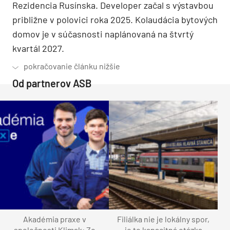
Rezidencia Rusínska. Developer začal s výstavbou
približne v polovici roka 2025. Kolaudácia bytových
domov je v súčasnosti naplánovaná na štvrtý
kvartál 2027.
Od partnerov ASB
Akadémia praxe v
Filiálka nie je lokálny spor,
spoločnosti Klimak: Zo
je to kapacitná otázka