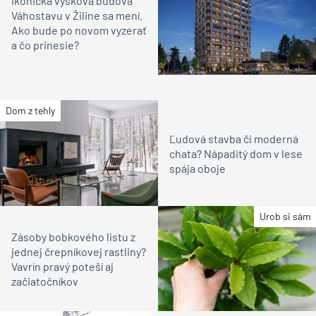
Ikonická výšková budova
Váhostavu v Žiline sa mení.
Ako bude po novom vyzerať
a čo prinesie?
Dom z tehly
Ľudová stavba či moderná
chata? Nápaditý dom v lese
spája oboje
Urob si sám
Zásoby bobkového listu z
jednej črepníkovej rastliny?
Vavrín pravý poteší aj
začiatočníkov