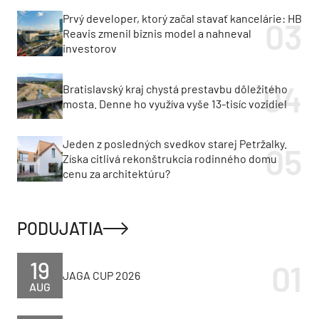
Prvý developer, ktorý začal stavať kancelárie: HB
Reavis zmenil biznis model a nahneval
investorov
Bratislavský kraj chystá prestavbu dôležitého
mosta. Denne ho využíva vyše 13-tisíc vozidiel
Jeden z posledných svedkov starej Petržalky.
Získa citlivá rekonštrukcia rodinného domu
cenu za architektúru?
PODUJATIA
19
JAGA CUP 2026
AUG