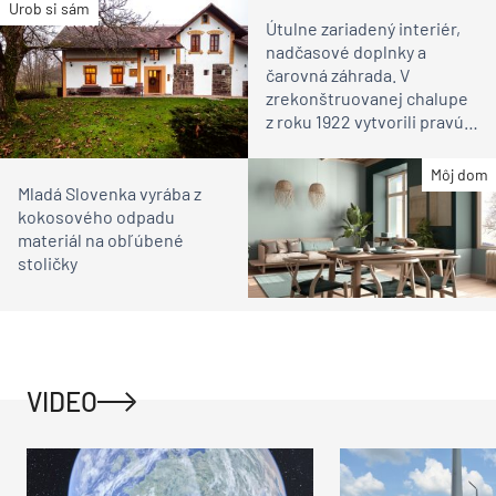
Urob si sám
Útulne zariadený interiér,
nadčasové doplnky a
čarovná záhrada. V
zrekonštruovanej chalupe
z roku 1922 vytvorili pravú
vidiecku idylku
Môj dom
Mladá Slovenka vyrába z
kokosového odpadu
materiál na obľúbené
stoličky
VIDEO