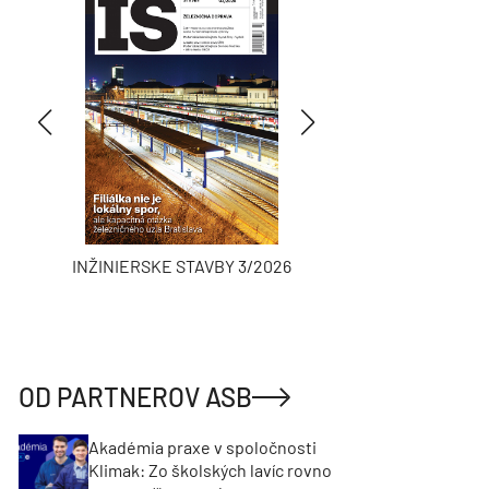
INŽINIERSKE STAVBY 3/2026
ASB
OD PARTNEROV ASB
Akadémia praxe v spoločnosti
Klimak: Zo školských lavíc rovno