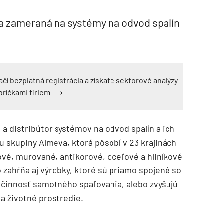
a zameraná na systémy na odvod spalín
ačí bezplatná registrácia a získate sektorové analýzy
ebríčkami firiem ⟶
 a distribútor systémov na odvod spalín a ich
u skupiny Almeva, ktorá pôsobí v 23 krajinách
ové, murované, antikorové, oceľové a hliníkové
o zahŕňa aj výrobky, ktoré sú priamo spojené so
účinnosť samotného spaľovania, alebo zvyšujú
a životné prostredie.