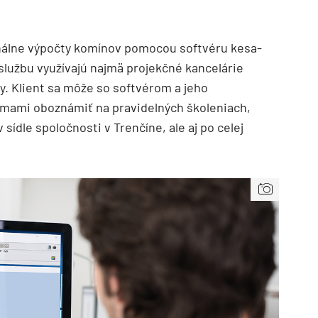
álne výpočty komínov pomocou softvéru kesa-
službu využívajú najmä projekčné kancelárie
my. Klient sa môže so softvérom a jeho
émami oboznámiť na pravidelných školeniach,
 sídle spoločnosti v Trenčíne, ale aj po celej
TZB HAUSTECHNIK 3/2026