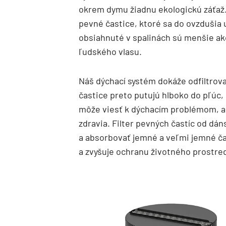
okrem dymu žiadnu ekologickú záťaž
pevné častice, ktoré sa do ovzdušia 
obsiahnuté v spalinách sú menšie ako
ľudského vlasu.
Náš dýchací systém dokáže odfiltrova
častice preto putujú hlboko do pľúc
môže viesť k dýchacím problémom, 
zdravia. Filter pevných častíc od dá
a absorbovať jemné a veľmi jemné čas
a zvyšuje ochranu životného prostred