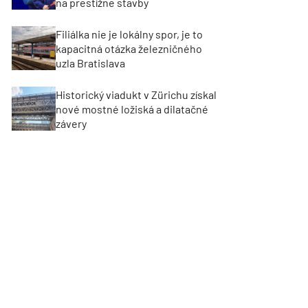
na prestížne stavby
Filiálka nie je lokálny spor, je to
kapacitná otázka železničného
uzla Bratislava
Historický viadukt v Zürichu získal
nové mostné ložiská a dilatačné
závery