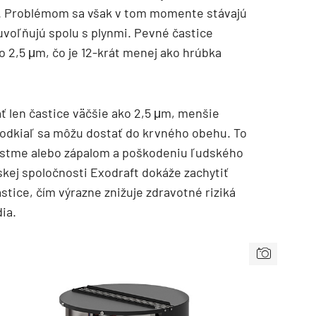
. Problémom sa však v tom momente stávajú
uvoľňujú spolu s plynmi. Pevné častice
 2,5 μm, čo je 12-krát menej ako hrúbka
ť len častice väčšie ako 2,5 μm, menšie
, odkiaľ sa môžu dostať do krvného obehu. To
astme alebo zápalom a poškodeniu ľudského
nskej spoločnosti Exodraft dokáže zachytiť
tice, čím výrazne znižuje zdravotné riziká
ia.