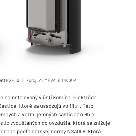
aft ESP 10
|
Zdroj: ALMEVA SLOVAKIA
 je nainštalovaný v ústí komína. Elektróda
stice, ktoré sa usadzujú vo filtri. Táto
jemných a veľmi jemných častíc až o 95 %.
stíc vypúšťaných do ovzdušia, ktorá sa znižuje
ykonané podľa nórskej normy NS3058, ktorá