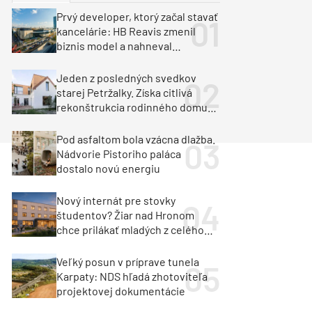
y
Klimatizácia a vetranie
Prvý developer, ktorý začal stavať
urz Milan Murcka
kancelárie: HB Reavis zmenil
biznis model a nahneval
investorov
Jeden z posledných svedkov
starej Petržalky. Získa citlivá
rekonštrukcia rodinného domu
cenu za architektúru?
Pod asfaltom bola vzácna dlažba.
Nádvorie Pistoriho paláca
dostalo novú energiu
Nový internát pre stovky
študentov? Žiar nad Hronom
chce prilákať mladých z celého
regiónu
Veľký posun v príprave tunela
Karpaty: NDS hľadá zhotoviteľa
projektovej dokumentácie