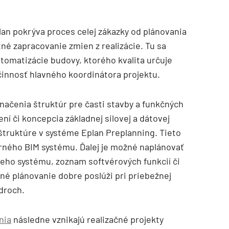
an pokrýva proces celej zákazky od plánovania
tné zapracovanie zmien z realizácie. Tu sa
tomatizácie budovy, ktorého kvalita určuje
 činnosť hlavného koordinátora projektu.
načenia štruktúr pre časti stavby a funkčných
ní či koncepcia základnej silovej a dátovej
štruktúre v systéme Eplan Preplanning. Tieto
erného BIM systému. Ďalej je možné naplánovať
ceho systému, zoznam softvérových funkcií či
ané plánovanie dobre poslúži pri priebežnej
droch.
nia
následne vznikajú realizačné projekty