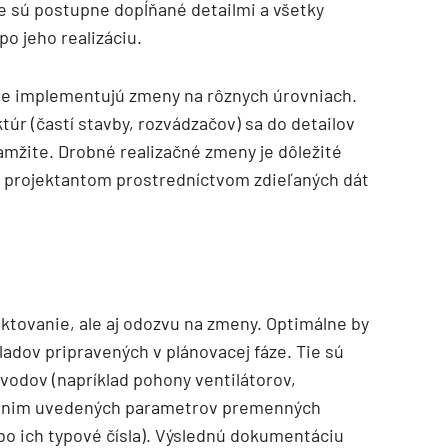
e sú postupne dopĺňané detailmi a všetky
po jeho realizáciu.
íle implementujú zmeny na rôznych úrovniach.
r (častí stavby, rozvádzačov) sa do detailov
amžite. Drobné realizačné zmeny je dôležité
 s projektantom prostredníctvom zdieľaných dát
ektovanie, ale aj odozvu na zmeny. Optimálne by
ladov pripravených v plánovacej fáze. Tie sú
dov (napríklad pohony ventilátorov,
a k nim uvedených parametrov premenných
ebo ich typové čísla). Výslednú dokumentáciu