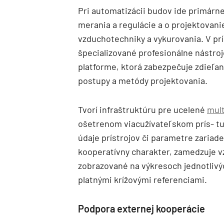
Pri automatizácii budov ide primárne
merania a regulácie a o projektovani
vzduchotechniky a vykurovania. V príp
špecializované profesionálne nástro
platforme, ktorá zabezpečuje zdieľa
postupy a metódy projektovania.
Tvorí infraštruktúru pre ucelené
mult
ošetrenom viacužívateľskom prís- tu
údaje prístrojov či parametre zariade
kooperatívny charakter, zamedzuje vz
zobrazované na výkresoch jednotlivýc
platnými krížovými referenciami.
Podpora externej kooperácie