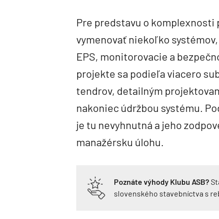
Pre predstavu o komplexnosti 
vymenovať niekoľko systémov, n
EPS, monitorovacie a bezpečno
projekte sa podieľa viacero su
tendrov, detailným projektova
nakoniec údržbou systému. Pod
je tu nevyhnutná a jeho zodpo
manažérsku úlohu.
Poznáte výhody Klubu ASB?
St
slovenského stavebníctva s r