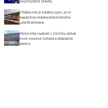
na prestížne stavby
Filiálka nie je lokálny spor, je to
kapacitná otázka železničného
uzla Bratislava
Historický viadukt v Zürichu získal
nové mostné ložiská a dilatačné
závery