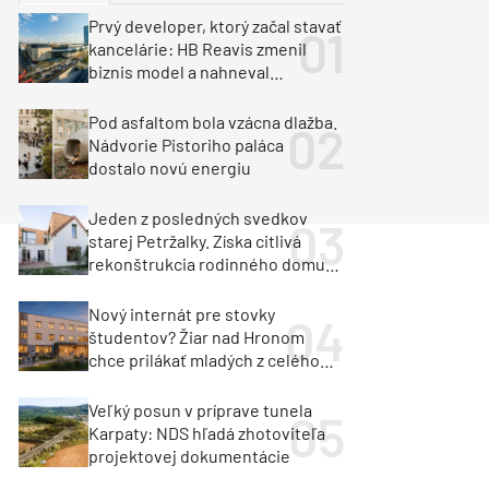
y
Klimatizácia a vetranie
Prvý developer, ktorý začal stavať
urz Milan Murcka
kancelárie: HB Reavis zmenil
biznis model a nahneval
investorov
Pod asfaltom bola vzácna dlažba.
Nádvorie Pistoriho paláca
dostalo novú energiu
Jeden z posledných svedkov
starej Petržalky. Získa citlivá
rekonštrukcia rodinného domu
cenu za architektúru?
Nový internát pre stovky
študentov? Žiar nad Hronom
chce prilákať mladých z celého
regiónu
Veľký posun v príprave tunela
Karpaty: NDS hľadá zhotoviteľa
projektovej dokumentácie