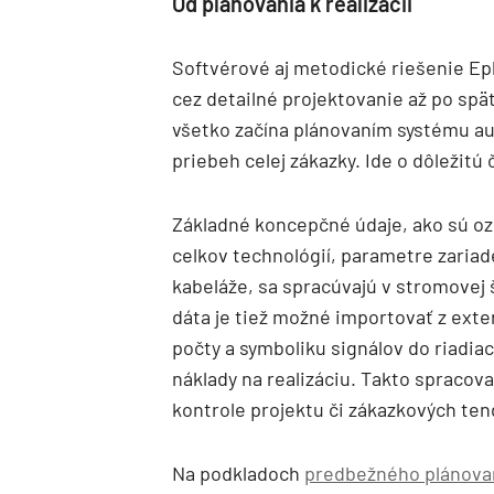
Od plánovania k realizácii
Softvérové aj metodické riešenie Epl
cez detailné projektovanie až po spä
všetko začína plánovaním systému au
priebeh celej zákazky. Ide o dôležitú
Základné koncepčné údaje, ako sú oz
celkov technológií, parametre zariade
kabeláže, sa spracúvajú v stromovej 
dáta je tiež možné importovať z ext
počty a symboliku signálov do riadia
náklady na realizáciu. Takto spracov
kontrole projektu či zákazkových ten
Na podkladoch
predbežného plánova