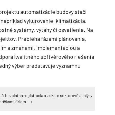
projektu automatizácie budovy stačí
apríklad vykurovanie, klimatizácia,
stné systémy, výťahy či osvetlenie. Na
bjektov. Prebieha fázami plánovania,
ním a zmenami, implementáciou a
pora kvalitného softvérového riešenia
vedný výber predstavuje významnú
ačí bezplatná registrácia a získate sektorové analýzy
ebríčkami firiem ⟶