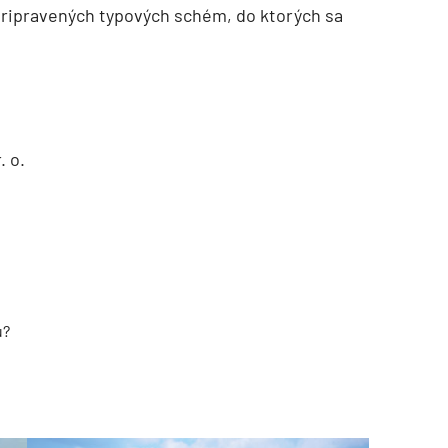
pripravených typových schém, do ktorých sa
. o.
u?