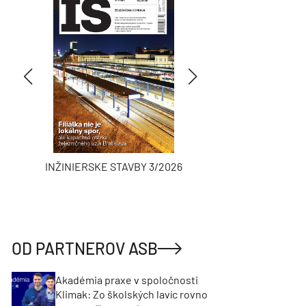
INŽINIERSKE STAVBY 3/2026
ASB
OD PARTNEROV ASB
Akadémia praxe v spoločnosti
Klimak: Zo školských lavíc rovno