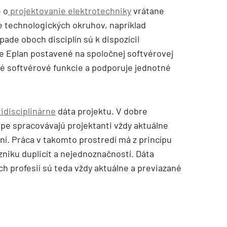
 o
projektovanie elektrotechniky
vrátane
e technologických okruhov, napríklad
ade oboch disciplín sú k dispozícii
je Eplan postavené na spoločnej softvérovej
né softvérové funkcie a podporuje jednotné
idisciplinárne
dáta projektu. V dobre
TZB HAUSTECHNIK 3/2026
pe spracovávajú projektanti vždy aktuálne
ní. Práca v takomto prostredí má z princípu
niku duplicít a nejednoznačností. Dáta
h profesií sú teda vždy aktuálne a previazané