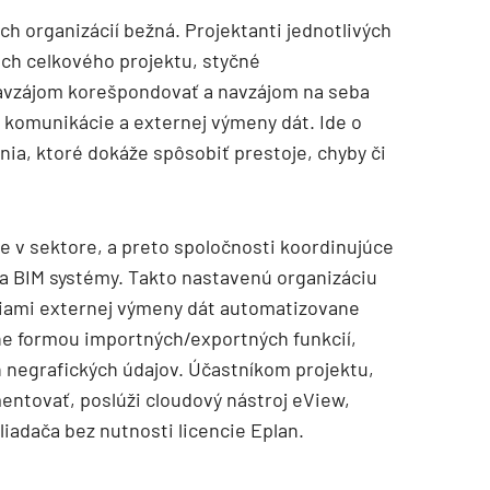
ch organizácií bežná. Projektanti jednotlivých
ach celkového projektu, styčné
navzájom korešpondovať a navzájom na seba
 komunikácie a externej výmeny dát. Ide o
nia, ktoré dokáže spôsobiť prestoje, chyby či
ie v sektore, a preto spoločnosti koordinujúce
 a BIM systémy. Takto nastavenú organizáciu
ciami externej výmeny dát automatizovane
ne formou importných/exportných funkcií,
 negrafických údajov. Účastníkom projektu,
mentovať, poslúži cloudový nástroj eView,
iadača bez nutnosti licencie Eplan.