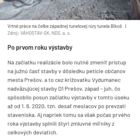
Vrtné práce na čelbe západnej tunelovej rúry tunela Bikoš
|
Zdroj: VÁHOSTAV-SK, NDS, a. s.
Po prvom roku výstavby
Na začiatku realizácie bolo nutné zmeniť prístup
na južnú časť stavby v dôsledku petície občanov
mesta Prešov, a to cez križovatku Vydumanec
nadväzujúcej stavby D1 Prešov, západ – juh, čo
spôsobilo posun začiatku výstavby v tomto úseku
až od 1. 6. 2020, tzn. desať mesiacov po prevzatí
staveniska. Aj napriek tomu sa však počas prvého
roka výstavby splnili štyri zmluvné míľniky z
celkových deviatich.