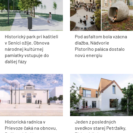
Historický park pri kaštieli
Pod asfaltom bola vzácna
v Senici ožije. Obnova
dlažba. Nádvorie
národnej kultúrnej
Pistoriho paláca dostalo
pamiatky vstupuje do
novú energiu
ďalšej fázy
Historická radnica v
Jeden z posledných
Prievoze čaká na obnovu.
svedkov starej Petržalky.