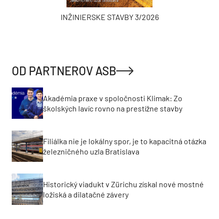
INŽINIERSKE STAVBY 3/2026
OD PARTNEROV ASB
Akadémia praxe v spoločnosti Klimak: Zo
školských lavíc rovno na prestížne stavby
Filiálka nie je lokálny spor, je to kapacitná otázka
železničného uzla Bratislava
Historický viadukt v Zürichu získal nové mostné
ložiská a dilatačné závery