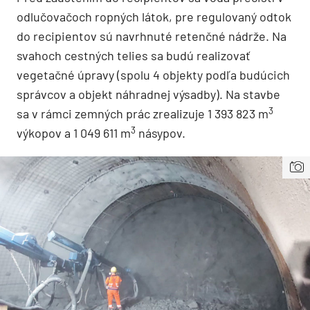
odlučovačoch ropných látok, pre regulovaný odtok
do recipientov sú navrhnuté retenčné nádrže. Na
svahoch cestných telies sa budú realizovať
vegetačné úpravy (spolu 4 objekty podľa budúcich
správcov a objekt náhradnej výsadby). Na stavbe
3
sa v rámci zemných prác zrealizuje 1 393 823 m
3
výkopov a 1 049 611 m
násypov.