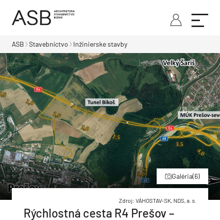
ASB
Stavebníctvo
Inžinierske stavby
Galéria
(6)
Zdroj: VÁHOSTAV-SK, NDS, a. s.
Rýchlostná cesta R4 Prešov –