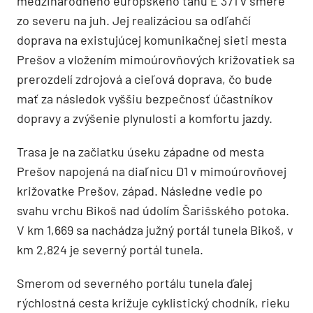
medzinárodného európskeho ťahu E 371 v smere
zo severu na juh. Jej realizáciou sa odľahčí
doprava na existujúcej komunikačnej sieti mesta
Prešov a vložením mimoúrovňových križovatiek sa
prerozdelí zdrojová a cieľová doprava, čo bude
mať za následok vyššiu bezpečnosť účastníkov
dopravy a zvýšenie plynulosti a komfortu jazdy.
Trasa je na začiatku úseku západne od mesta
Prešov napojená na diaľnicu D1 v mimoúrovňovej
križovatke Prešov, západ. Následne vedie po
svahu vrchu Bikoš nad údolím Šarišského potoka.
V km 1,669 sa nachádza južný portál tunela Bikoš, v
km 2,824 je severný portál tunela.
Smerom od severného portálu tunela ďalej
rýchlostná cesta križuje cyklistický chodník, rieku