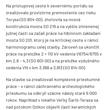
Na prístupovej ceste k severnému portálu sa
zrealizovalo provizórne premostenie cez rieku
Torysa (SO 804-00), zhotovila sa nosná
konštrukcia mosta SO 219 a na vyššie zmienenej
južnej časti sa začali práce na hlbinnom zakladaní
mosta SO 201, ktorý je na kritickej ceste v rámci
harmonogramu celej stavby. Zároveň sa ukončili
práce na preložke 2 × 110 kV vedenia V6754/6755 v
km 2,8 – 4,3 (SO 601-00) a na preložke vzdušného
vedenia VN v km 3,368 a 3,813 (SO 614-00).
Na stavbe sa zrealizovali komplexné prieskumné
práce – v rámci záchranného archeologického
prieskumu sa odkryli vzácne nálezy staré 6 000
rokov. Napríklad v lokalite Veľký Šariš-Terasa sa
nad potokom Dzikov objavili časti keramických