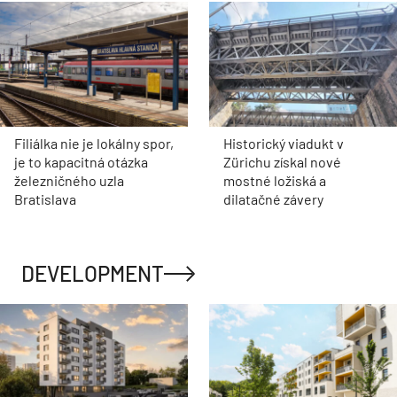
Filiálka nie je lokálny spor,
Historický viadukt v
je to kapacitná otázka
Zürichu získal nové
železničného uzla
mostné ložiská a
Bratislava
dilatačné závery
DEVELOPMENT