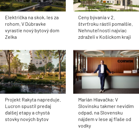
Električka na skok, les za
Ceny bývania v 2.
rohom. V Dúbravke
štvrťroku rástli pomalšie.
vyrastie nový bytový dom
Nehnuteľnosti najviac
Zelka
zdraželi v Košickom kraji
Projekt Rakyta napreduje.
Marián Hlavačka: V
Lucron spustil predaj
Slovinsku takmer nevidím
ďalšej etapy a chystá
odpad, na Slovensku
stovky nových bytov
nájdem v lese aj fľaše od
vodky