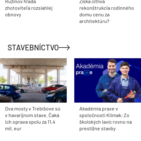
Ružinov hľadá
Získa citlivá
zhotoviteľa rozsiahlej
rekonštrukcia rodinného
obnovy
domu cenu za
architektúru?
STAVEBNÍCTVO
Dva mosty v Trebišove sú
Akadémia praxe v
v havarijnom stave. Čaká
spoločnosti Klimak: Zo
ich oprava spolu za 11,4
školských lavíc rovno na
mil. eur
prestížne stavby