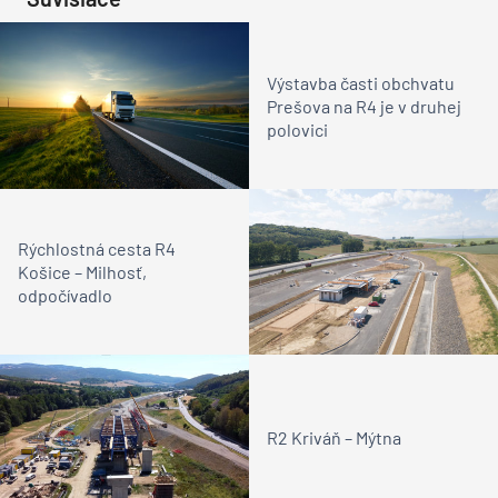
Výstavba časti obchvatu
Prešova na R4 je v druhej
polovici
Rýchlostná cesta R4
Košice – Milhosť,
odpočívadlo
R2 Kriváň – Mýtna