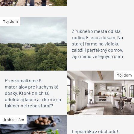
Môj dom
Z rušného mesta odišla
rodina k lesu a lúkam. Na
starej farme na vidieku
založili perfektný domov,
žijú mimo verejných sietí
Môj dom
Preskúmali sme 9
materiálov pre kuchynské
dosky. Ktoré z nich sú
odolné aj lacné a o ktoré sa
takmer netreba starať?
Urob si sám
Lepšia ako z obchodu!