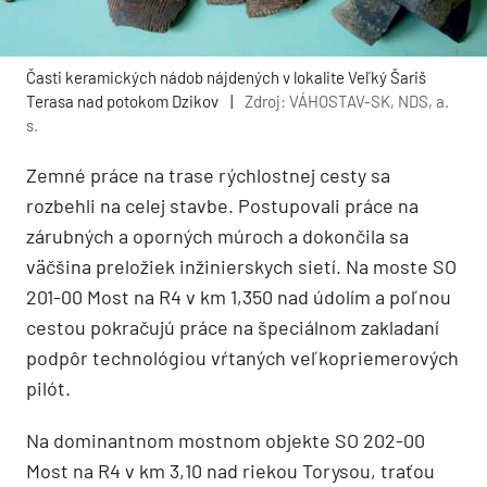
Časti keramických nádob nájdených v lokalite Veľký Šariš
Terasa nad potokom Dzikov
|
Zdroj: VÁHOSTAV-SK, NDS, a.
s.
Zemné práce na trase rýchlostnej cesty sa
rozbehli na celej stavbe. Postupovali práce na
zárubných a oporných múroch a dokončila sa
väčšina preložiek inžinierskych sietí. Na moste SO
201-00 Most na R4 v km 1,350 nad údolím a poľnou
cestou pokračujú práce na špeciálnom zakladaní
podpôr technológiou vŕtaných veľkopriemerových
pilót.
Na dominantnom mostnom objekte SO 202-00
Most na R4 v km 3,10 nad riekou Torysou, traťou