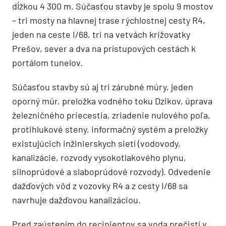
dĺžkou 4 300 m. Súčasťou stavby je spolu 9 mostov
– tri mosty na hlavnej trase rýchlostnej cesty R4,
jeden na ceste I/68, tri na vetvách križovatky
Prešov, sever a dva na prístupových cestách k
portálom tunelov.
Súčasťou stavby sú aj tri zárubné múry, jeden
oporný múr, preložka vodného toku Dzikov, úprava
železničného priecestia, zriadenie nulového poľa,
protihlukové steny, informačný systém a preložky
existujúcich inžinierskych sietí (vodovody,
kanalizácie, rozvody vysokotlakového plynu,
silnoprúdové a slaboprúdové rozvody). Odvedenie
dažďových vôd z vozovky R4 a z cesty I/68 sa
navrhuje dažďovou kanalizáciou.
Pred zaústením do recipientov sa voda prečistí v