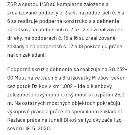
ŽSR a cestou I/68 sú kompletne založené a
zrealizované podpery č. 3 a 4, na podperách č. 5 a
6 sa realizuje podperná konštrukcia a debnenie
zárodkov, na podperách č. 7 až 12 sú zrealizované
drieky, na podperách č. 15 a 16 sú zrealizované
základy a na podperách č. 17 a 18 pokračujú práce
na ich zakladaní.
Podperná skruž a debnenie sa realizuje na SO 232-
00 Most na vetvách 5 a 6 križovatky Prešov, sever
cez potok Dzikov v km 1,002 – ide o klenbový
železobetónový monolitický most s rozpätím 25,0
m. Na ostatných mostných objektoch pokračujú
výkopové práce a práce na špeciálnom zakladaní.
Raziace práce na tuneli Bikoš sa fyzicky začali zo
severu 19. 5. 2020.