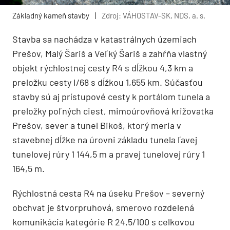
Základný kameň stavby
|
Zdroj: VÁHOSTAV-SK, NDS, a. s.
Stavba sa nachádza v katastrálnych územiach
Prešov, Malý Šariš a Veľký Šariš a zahŕňa vlastný
objekt rýchlostnej cesty R4 s dĺžkou 4,3 km a
preložku cesty I/68 s dĺžkou 1,655 km. Súčasťou
stavby sú aj prístupové cesty k portálom tunela a
preložky poľných ciest, mimoúrovňová križovatka
Prešov, sever a tunel Bikoš, ktorý meria v
stavebnej dĺžke na úrovni základu tunela ľavej
tunelovej rúry 1 144,5 m a pravej tunelovej rúry 1
164,5 m.
Rýchlostná cesta R4 na úseku Prešov – severný
obchvat je štvorpruhová, smerovo rozdelená
komunikácia kategórie R 24,5/100 s celkovou