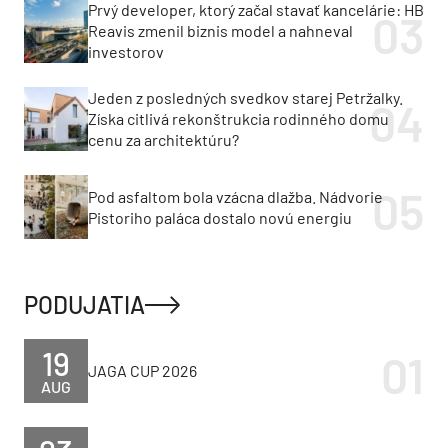
Prvý developer, ktorý začal stavať kancelárie: HB
Reavis zmenil biznis model a nahneval
investorov
Jeden z posledných svedkov starej Petržalky.
Získa citlivá rekonštrukcia rodinného domu
cenu za architektúru?
Pod asfaltom bola vzácna dlažba. Nádvorie
Pistoriho paláca dostalo novú energiu
PODUJATIA
19
JAGA CUP 2026
AUG