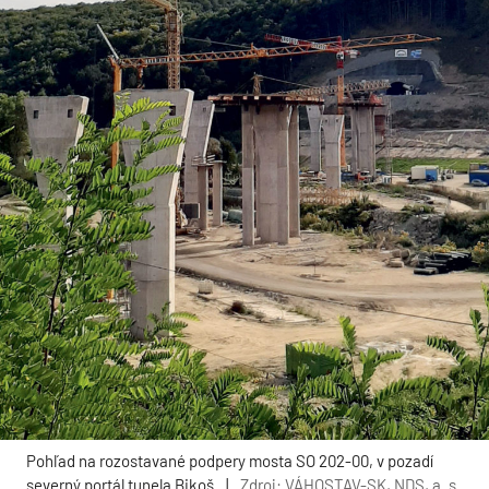
Pohľad na rozostavané podpery mosta SO 202-00, v pozadí
severný portál tunela Bikoš
|
Zdroj: VÁHOSTAV-SK, NDS, a. s.