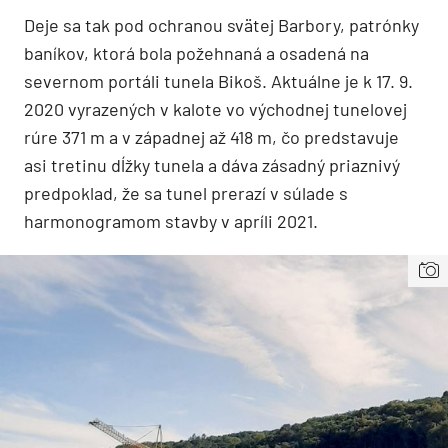
Deje sa tak pod ochranou svätej Barbory, patrónky
baníkov, ktorá bola požehnaná a osadená na
severnom portáli tunela Bikoš. Aktuálne je k 17. 9.
2020 vyrazených v kalote vo východnej tunelovej
rúre 371 m a v západnej až 418 m, čo predstavuje
asi tretinu dĺžky tunela a dáva zásadný priaznivý
predpoklad, že sa tunel prerazí v súlade s
harmonogramom stavby v apríli 2021.