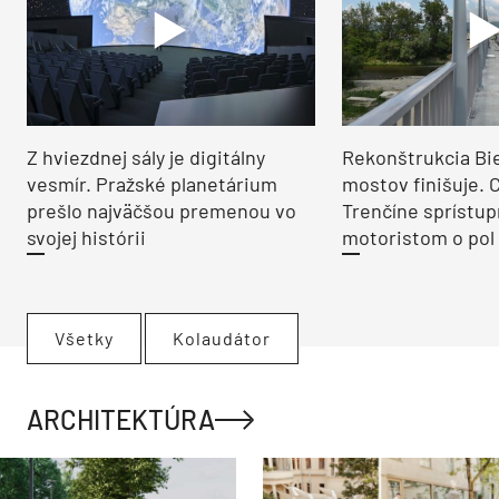
Z hviezdnej sály je digitálny
Rekonštrukcia Bi
vesmír. Pražské planetárium
mostov finišuje. 
prešlo najväčšou premenou vo
Trenčíne sprístup
svojej histórii
motoristom o pol 
Všetky
Kolaudátor
ARCHITEKTÚRA