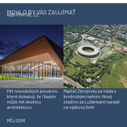
MOHLO BY VÁS ZAUJÍMAŤ
ASB-PORTAL.CZ
Pět novodobých plováren,
Majitel Zbrojovky se hádá s
které dokazují, že i bazén
brněnským radním. Nový
může mít skvělou
stadion za Lužánkami narazil
architekturu
na výškový limit
MÔJ DOM