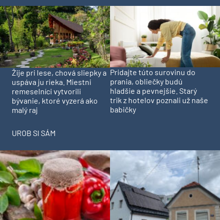
Pridajte túto surovinu do
Žije pri lese, chová sliepky a
prania, obliečky budú
uspáva ju rieka. Miestni
hladšie a pevnejšie. Starý
remeselníci vytvorili
trik z hotelov poznali už naše
bývanie, ktoré vyzerá ako
babičky
malý raj
UROB SI SÁM