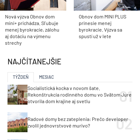
Nová výzva Obnov dom
Obnov dom MINI PLUS
mini+ prichádza. Sľubuje
prinesie menej
menej byrokracie, zálohu
byrokracie. Výzva sa
aj dotáciu na výmenu
spustí už v lete
strechy
NAJČÍTANEJŠIE
TÝŽDEŇ
MESIAC
Socialistická kocka v novom šate.
Rekonštrukcia rodinného domu vo Svätom Jure
otvorila dom krajine aj svetlu
Radové domy bez zateplenia: Prečo developer
zvolil jednovrstvové murivo?