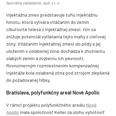
špeciálne zakladanie, spol. s r. o.
Injektážna zmes predstavuje tuhú injektážnu
hmotu, ktorá vytvára vtláčaním do zemín
cibuľovité telesá z injektážnej zmesi, čím sa
znižuje potenciál vytláčania tejto malty z cieľovej
zóny. Vtláčaním injektážnej zmesi do pôdy a jej
uložením v oslabenej zóne dochádza k zhutneniu
slabých zemín a zvýšeniu ich pevnosti.
Rovnomerným rozmiestnením kompenzačnej
injektáže bola oslabená zóna pod strojom zlepšená
do požadovanej hĺbky.
Bratislava, polyfunkčný areál Nové Apollo
V rámci projektu polyfunkčného areálu
Nové
Apollo
mala spoločnosť Keller za úlohu vyhotoviť