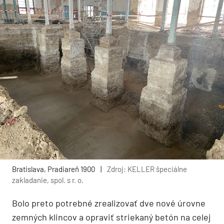
Bratislava, Pradiareň 1900
|
Zdroj: KELLER špeciálne
zakladanie, spol. s r. o.
Bolo preto potrebné zrealizovať dve nové úrovne
zemných klincov a opraviť striekaný betón na celej