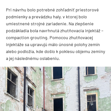
Pri návrhu bolo potrebné zohľadniť priestorové
podmienky a prevádzku haly, v ktorej bolo
umiestnené strojné zariadenie. Na zlepšenie
podzákladia bola navrhnutá zhutňovacia injektáž –
compaction grouting. Pomocou zhutňovacej
injektáže sa upravujú málo únosné polohy zemín
alebo podložia, kde došlo k poklesu objemu zeminy
a jej následnému oslabeniu.