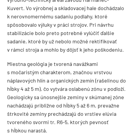
Kuvert. Vo výrobnej a skladovacej hale dochádzalo
k nerovnomernému sadaniu podlahy, ktoré
spôsobovalo výluky v práci strojov. Pri návrhu
stabilizácie bolo preto potrebné vylúčiť ďalšie
sadanie, ktoré by už nebolo možné rektifikovať
v rámci stroja a mohlo by dôjsť k jeho poškodeniu.
Miestna geológia je tvorená navážkami
s močaristým charakterom, značnou vrstvou
náplavových hlín a organických zemín (rašelinou do
hĺbky 4 až 5 m), čo vytvára oslabenú zónu v podloží.
Geologicky sa únosnejšie zeminy v skúmanej zóne
nachádzajú približne od hĺbky 5 až 6 m, prevažne
štrkovité zeminy prechádzajú do vrstiev elúvia
tvoreného svormi tr. R6-5, ktorých pevnosť
s hĺbkou narastá.