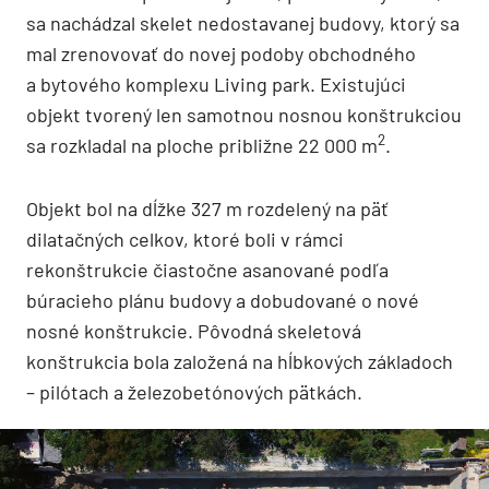
sa nachádzal skelet nedostavanej budovy, ktorý sa
mal zrenovovať do novej podoby obchodného
a bytového komplexu Living park. Existujúci
objekt tvorený len samotnou nosnou konštrukciou
2
sa rozkladal na ploche približne 22 000 m
.
Objekt bol na dĺžke 327 m rozdelený na päť
dilatačných celkov, ktoré boli v rámci
rekonštrukcie čiastočne asanované podľa
búracieho plánu budovy a dobudované o nové
nosné konštrukcie. Pôvodná skeletová
konštrukcia bola založená na hĺbkových základoch
– pilótach a železobetónových pätkách.