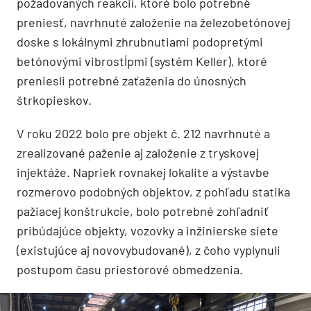
požadovaných reakcií, ktoré bolo potrebné
preniesť, navrhnuté založenie na železobetónovej
doske s lokálnymi zhrubnutiami podopretými
betónovými vibrostĺpmi (systém Keller), ktoré
preniesli potrebné zaťaženia do únosných
štrkopieskov.
V roku 2022 bolo pre objekt č. 212 navrhnuté a
zrealizované paženie aj založenie z tryskovej
injektáže. Napriek rovnakej lokalite a výstavbe
rozmerovo podobných objektov, z pohľadu statika
pažiacej konštrukcie, bolo potrebné zohľadniť
pribúdajúce objekty, vozovky a inžinierske siete
(existujúce aj novovybudované), z čoho vyplynuli
postupom času priestorové obmedzenia.