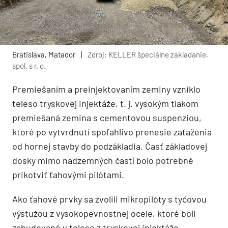
Bratislava, Matador
|
Zdroj: KELLER špeciálne zakladanie,
spol. s r. o.
Premiešaním a preinjektovaním zeminy vzniklo
teleso tryskovej injektáže, t. j. vysokým tlakom
premiešaná zemina s cementovou suspenziou,
ktoré po vytvrdnutí spoľahlivo prenesie zaťaženia
od hornej stavby do podzákladia. Časť základovej
dos­ky mimo nadzemných častí bolo potrebné
prikotviť ťahovými pilótami.
Ako ťahové prvky sa zvolili mikropilóty s tyčovou
výstužou z vysokopevnostnej ocele, ktoré boli
zabudované v telese z tryskovej injektáže –