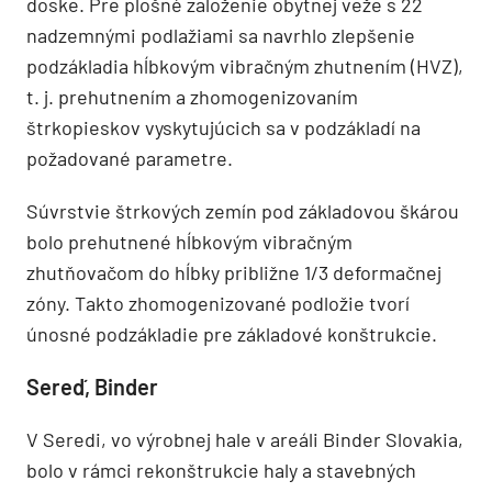
doske. Pre plošné založenie obytnej veže s 22
nadzemnými podlažiami sa navrhlo zlepšenie
podzákladia hĺbkovým vibračným zhutnením (HVZ),
t. j. prehutnením a zhomogenizovaním
štrkopieskov vyskytujúcich sa v podzákladí na
požadované parametre.
Súvrstvie štrkových zemín pod základovou škárou
bolo prehutnené hĺbkovým vibračným
zhutňovačom do hĺbky približne 1/3 deformačnej
zóny. Takto zhomogenizované podložie tvorí
únosné podzákladie pre základové konštrukcie.
Sereď, Binder
V Seredi, vo výrobnej hale v areáli Binder Slovakia,
bolo v rámci rekonštrukcie haly a stavebných