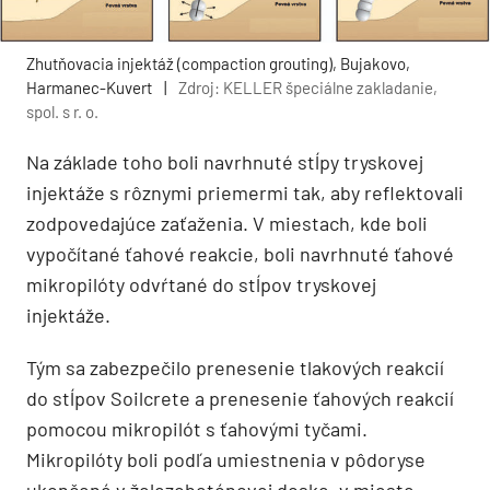
Zhutňovacia injektáž (compaction grouting), Bujakovo,
Harmanec-Kuvert
|
Zdroj: KELLER špeciálne zakladanie,
spol. s r. o.
Na základe toho boli navrhnuté stĺpy tryskovej
injektáže s rôznymi priemermi tak, aby reflektovali
zodpovedajúce zaťaženia. V miestach, kde boli
vypočítané ťahové reakcie, boli navrhnuté ťahové
mikropilóty odvŕtané do stĺpov tryskovej
injektáže.
Tým sa zabezpečilo prenesenie tlakových reakcií
do stĺpov Soilcrete a prenesenie ťahových reakcií
pomocou mikropilót s ťahovými tyčami.
Mikropilóty boli podľa umiestnenia v pôdoryse
ukončené v železobetónovej doske, v mieste