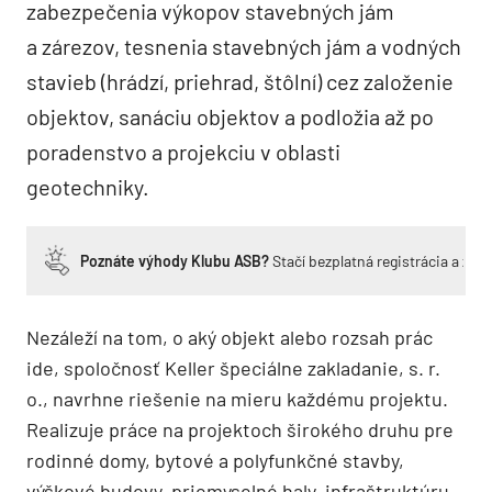
zabezpečenia výkopov stavebných jám
a zárezov, tesnenia stavebných jám a vodných
stavieb (hrádzí, priehrad, štôlní) cez založenie
objektov, sanáciu objektov a podložia až po
poradenstvo a projekciu v oblasti
geotechniky.
Poznáte výhody Klubu ASB?
Stačí bezplatná registrácia a zí
Nezáleží na tom, o aký objekt alebo rozsah prác
ide, spoločnosť Keller špeciálne zakladanie, s. r.
o., navrhne riešenie na mieru každému projektu.
Realizuje práce na projektoch širokého druhu pre
rodinné domy, bytové a polyfunkčné stavby,
výškové budovy, priemy­selné haly, infraštruktúru,