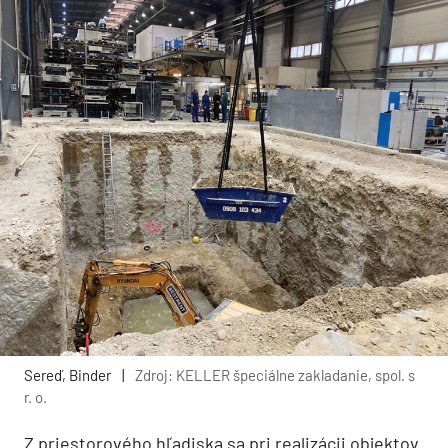
Sereď, Binder
|
Zdroj: KELLER špeciálne zakladanie, spol. s
r. o.
Z priestorového hľadiska sa pri realizácii objektov