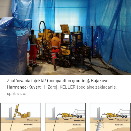
Zhutňovacia injektáž (compaction grouting), Bujakovo,
Harmanec-Kuvert
|
Zdroj: KELLER špeciálne zakladanie,
spol. s r. o.