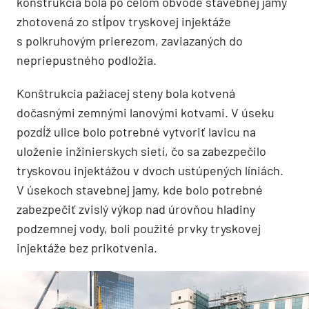
konštrukcia bola po celom obvode stavebnej jamy
zhotovená zo stĺpov tryskovej injektáže
s polkruhovým prierezom, zaviazaných do
nepriepustného podložia.
Konštrukcia pažiacej steny bola kotvená
dočasnými zemnými lanovými kotvami. V úseku
pozdĺž ulice bolo potrebné vytvoriť lavicu na
uloženie inžinierskych sietí, čo sa zabezpečilo
tryskovou injektážou v dvoch ustúpených líniách.
V úsekoch stavebnej jamy, kde bolo potrebné
zabezpečiť zvislý výkop nad úrovňou hladiny
podzemnej vody, boli použité prvky tryskovej
injektáže bez prikotvenia.