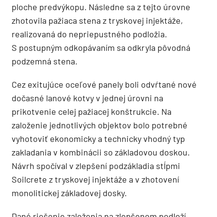
ploche predvýkopu. Následne sa z tejto úrovne
zhotovila pažiaca stena z tryskovej injektáže,
realizovaná do nepriepustného podložia.
S postupným odkopávaním sa odkryla pôvodná
podzemná stena.
Cez exitujúce oceľové panely boli odvŕtané nové
dočasné lanové kotvy v jednej úrovni na
prikotvenie celej pažiacej konštrukcie. Na
založenie jednotlivých objektov bolo potrebné
vyhotoviť ekonomicky a technicky vhodný typ
zakladania v kombinácii so základovou doskou.
Návrh spočíval v zlepšení podzákladia stĺpmi
Soilcrete z tryskovej injektáže a v zhotovení
monolitickej základovej dosky.
Dané riešenie založenia na zlepšenom podloží