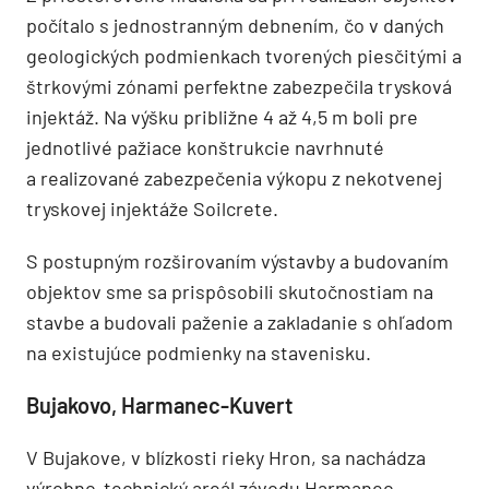
počítalo s jednostranným debnením, čo v daných
geologických podmienkach tvorených piesčitými a
štrkovými zónami perfektne zabezpečila trysková
injektáž. Na výšku približne 4 až 4,5 m boli pre
jednotlivé pažiace konštrukcie navrhnuté
a realizované zabezpečenia výkopu z nekotvenej
tryskovej injektáže Soilcrete.
S postupným rozširovaním výstavby a budovaním
objektov sme sa prispôsobili skutočnostiam na
stavbe a budovali paženie a zakladanie s ohľadom
na existujúce podmienky na stavenisku.
Bujakovo, Harmanec-Kuvert
V Bujakove, v blízkosti rieky Hron, sa nachádza
výrobno-technický areál závodu Harmanec-