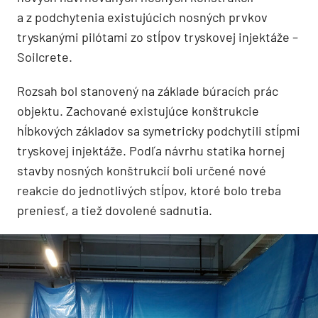
a z podchytenia existujúcich nosných prvkov
tryskanými pilótami zo stĺpov tryskovej injektáže –
Soilcrete.
Rozsah bol stanovený na základe búracích prác
objektu. Zachované existujúce konštrukcie
hĺbkových základov sa symetricky podchytili stĺpmi
tryskovej injektáže. Podľa návrhu statika hornej
stavby nosných konštrukcií boli určené nové
reakcie do jednotlivých stĺpov, ktoré bolo treba
preniesť, a tiež dovolené sadnutia.