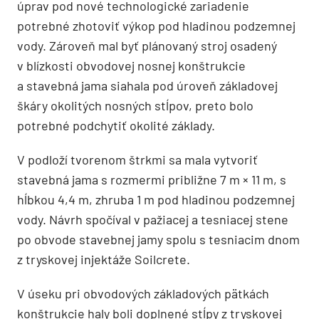
úprav pod nové technologické zariadenie
potrebné zhotoviť výkop pod hladinou podzemnej
vody. Zároveň mal byť plánovaný stroj osadený
v blízkosti obvodovej nosnej konštrukcie
a stavebná jama siahala pod úroveň základovej
škáry okolitých nosných stĺpov, preto bolo
potrebné podchytiť okolité základy.
V podloží tvorenom štrkmi sa mala vytvoriť
stavebná jama s rozmermi približne 7 m × 11 m, s
hĺbkou 4,4 m, zhruba 1 m pod hladinou podzemnej
vody. Návrh spočíval v pažiacej a tesniacej stene
po obvode stavebnej jamy spolu s tesniacim dnom
z tryskovej injektáže Soilcrete.
V úseku pri obvodových základových pätkách
konštrukcie haly boli doplnené stĺpy z tryskovej