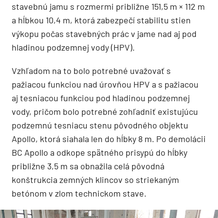
stavebnú jamu s rozmermi približne 151,5 m × 112 m
a hĺbkou 10,4 m, ktorá zabezpečí stabilitu stien
výkopu počas stavebných prác v jame nad aj pod
hladinou podzemnej vody (HPV).
Vzhľadom na to bolo potrebné uvažovať s
pažiacou funkciou nad úrovňou HPV a s pažiacou
aj tesniacou funkciou pod hladinou podzemnej
vody, pričom bolo potrebné zohľadniť existujúcu
podzemnú tesniacu stenu pôvodného objektu
Apollo, ktorá siahala len do hĺbky 8 m. Po demolácii
BC Apollo a odkope spätného prisypú do hĺbky
približne 3,5 m sa obnažila celá pôvodná
konštrukcia zemných klincov so striekaným
betónom v zlom technickom stave.