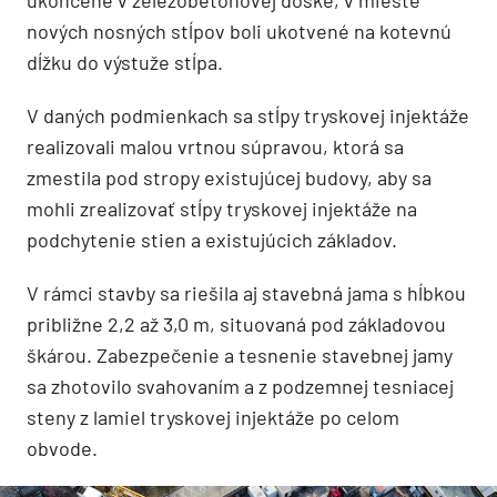
nových nosných stĺpov boli ukotvené na kotevnú
dĺžku do výstuže stĺpa.
V daných podmienkach sa stĺpy tryskovej injektáže
realizovali malou vrtnou súpravou, ktorá sa
zmestila pod stropy existujúcej budovy, aby sa
mohli zrealizovať stĺpy tryskovej injektáže na
podchytenie stien a existujúcich základov.
V rámci stavby sa riešila aj stavebná jama s hĺbkou
približne 2,2 až 3,0 m, situovaná pod základovou
škárou. Zabezpečenie a tesnenie stavebnej jamy
sa zhotovilo svahovaním a z podzemnej tesniacej
steny z lamiel tryskovej injektáže po celom
obvode.