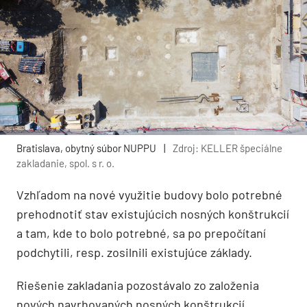
Bratislava, obytný súbor NUPPU
|
Zdroj: KELLER špeciálne
zakladanie, spol. s r. o.
Vzhľadom na nové využitie budovy bolo potrebné
prehodnotiť stav existujúcich nosných konštrukcií
a tam, kde to bolo potrebné, sa po prepočítaní
podchytili, resp. zosilnili existujú­ce základy.
Riešenie zakladania pozostávalo zo založenia
nových navrhovaných nosných konštrukcií