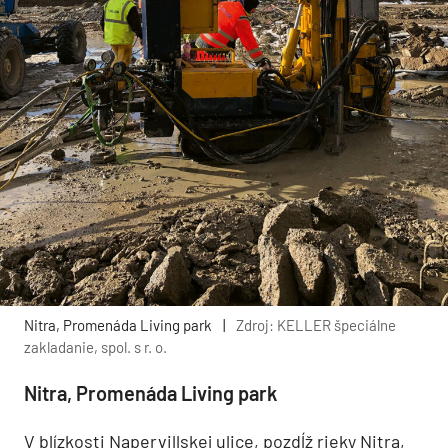
Nitra, Promenáda Living park
|
Zdroj: KELLER špeciálne
zakladanie, spol. s r. o.
Nitra, Promenáda Living park
V blízkosti Napervillskej ulice, pozdĺž rieky Nitra,