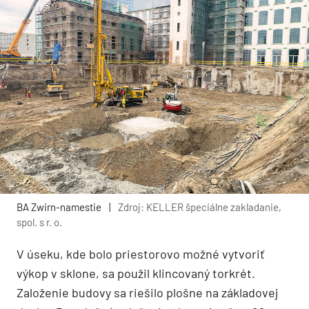
BA Zwirn-namestie
|
Zdroj: KELLER špeciálne zakladanie,
spol. s r. o.
V úseku, kde bolo priestorovo možné vytvoriť
výkop v sklone, sa použil klincovaný torkrét.
Založenie budovy sa riešilo plošne na základovej