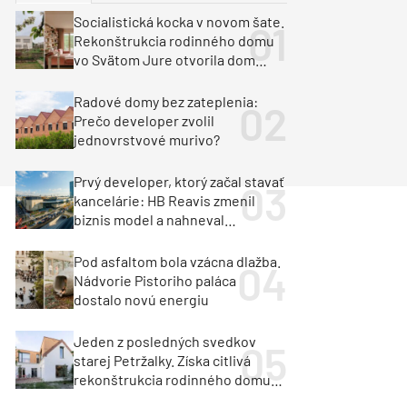
y
Klimatizácia a vetranie
Socialistická kocka v novom šate.
urz Milan Murcka
Rekonštrukcia rodinného domu
vo Svätom Jure otvorila dom
krajine aj svetlu
Radové domy bez zateplenia:
Prečo developer zvolil
jednovrstvové murivo?
Prvý developer, ktorý začal stavať
kancelárie: HB Reavis zmenil
biznis model a nahneval
investorov
Pod asfaltom bola vzácna dlažba.
Nádvorie Pistoriho paláca
dostalo novú energiu
Jeden z posledných svedkov
starej Petržalky. Získa citlivá
rekonštrukcia rodinného domu
cenu za architektúru?