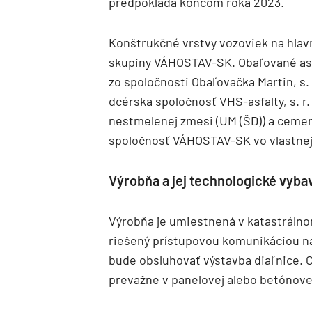
predpokladá koncom roka 2023.
Konštrukčné vrstvy vozoviek na hlav
skupiny VÁHOSTAV-SK. Obaľované asf
zo spoločnosti Obaľovačka Martin, s. r
dcérska spoločnosť VHS-asfalty, s. r. 
nestmelenej zmesi (UM (ŠD)) a ceme
spoločnosť VÁHOSTAV-SK vo vlastnej 
Výrobňa a jej technologické vyba
Výrobňa je umiestnená v katastrálno
riešený prístupovou komunikáciou na
bude obsluhovať výstavba diaľnice.
prevažne v panelovej alebo betónove