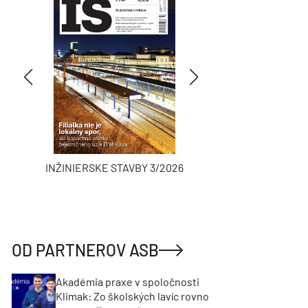
INŽINIERSKE STAVBY 3/2026
ASB
OD PARTNEROV ASB
Akadémia praxe v spoločnosti
Klimak: Zo školských lavíc rovno