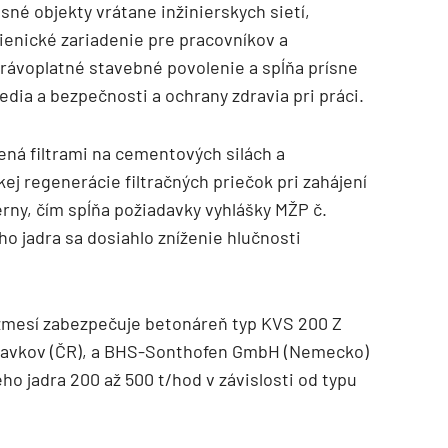
né objekty vrátane inžinierskych sietí,
gienické zariadenie pre pracovníkov a
rávoplatné stavebné povolenie a spĺňa prísne
ia a bezpečnosti a ochrany zdravia pri práci.
ená filtrami na cementových silách a
 regenerácie filtračných priečok pri zahájení
rny, čím spĺňa požiadavky vyhlášky MŽP č.
ho jadra sa dosiahlo zníženie hlučnosti
mesí zabezpečuje betonáreň typ KVS 200 Z
ní Slavkov (ČR), a BHS-Sonthofen GmbH (Nemecko)
 jadra 200 až 500 t/hod v závislosti od typu