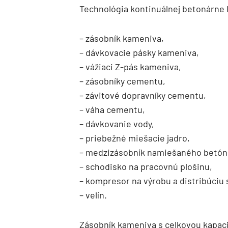
Technológia kontinuálnej betonárne K
– zásobník kameniva,
– dávkovacie pásky kameniva,
– vážiaci Z-pás kameniva,
– zásobníky cementu,
– závitové dopravníky cementu,
– váha cementu,
– dávkovanie vody,
– priebežné miešacie jadro,
– medzizásobník namiešaného betón
– schodisko na pracovnú plošinu,
– kompresor na výrobu a distribúciu
– velín.
Zásobník kameniva s celkovou kapaci