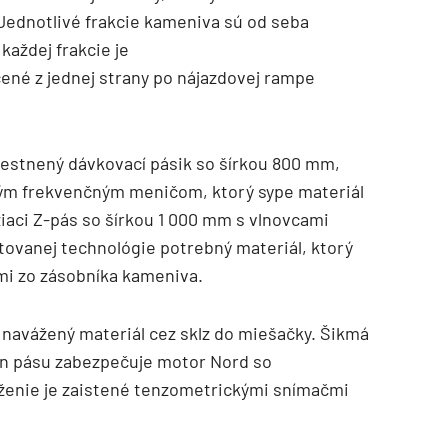
 Jednotlivé frakcie kameniva sú od seba
aždej frakcie je
ené z jednej strany po nájazdovej rampe
estnený dávkovací pásik so šírkou 800 mm,
ým frekvenčným meničom, ktorý sype materiál
žiaci Z-pás so šírkou 1 000 mm s vlnovcami
ovanej technológie potrebný materiál, ktorý
mi zo zásobníka kameniva.
 navážený materiál cez sklz do miešačky. Šikmá
on pásu zabezpečuje motor Nord so
áženie je zaistené tenzometrickými snímačmi