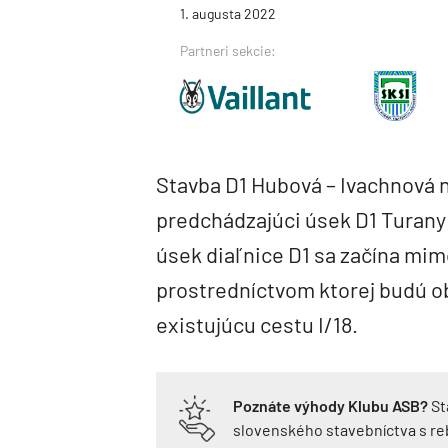
1. augusta 2022
Partneri sekcie:
Stavba D1 Hubová – Ivachnová 
predchádzajúci úsek D1 Turany
úsek diaľnice D1 sa začína mi
prostredníctvom ktorej budú o
existujúcu cestu I/18.
Poznáte výhody Klubu ASB?
St
slovenského stavebníctva s r