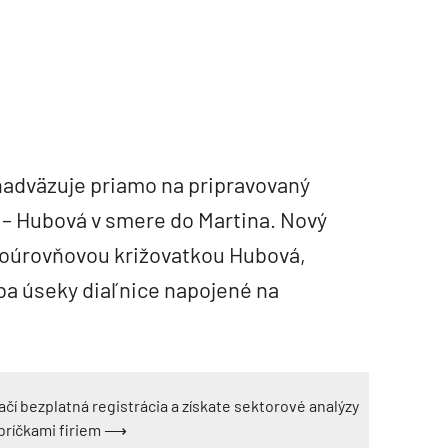
nadväzuje priamo na pripravovaný
 – Hubová v smere do Martina. Nový
moúrovňovou križovatkou Hubová,
ba úseky diaľnice napojené na
ačí bezplatná registrácia a získate sektorové analýzy
ebríčkami firiem ⟶