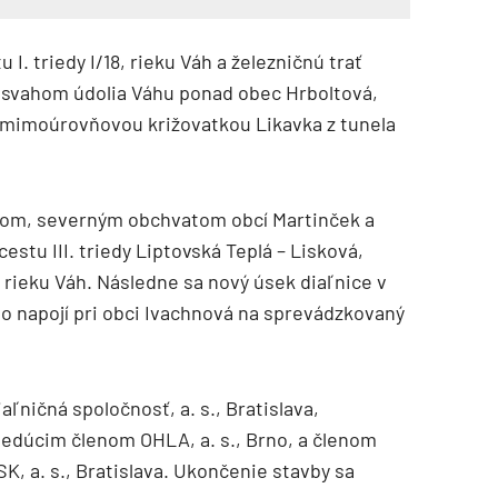
. triedy I/18, rieku Váh a železničnú trať
m svahom údolia Váhu ponad obec Hrboltová,
 mimoúrovňovou križovatkou Likavka z tunela
dom, severným obchvatom obcí Martinček a
stu III. triedy Liptovská Teplá – Lisková,
TZB HAUSTECHNIK 3/2026
rieku Váh. Následne sa nový úsek diaľnice v
lo napojí pri obci Ivachnová na sprevádzkovaný
ľničná spoločnosť, a. s., Bratislava,
vedúcim členom OHLA, a. s., Brno, a členom
, a. s., Bratislava. Ukončenie stavby sa