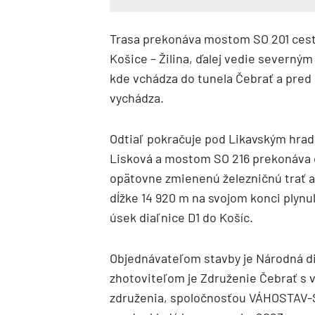
Trasa prekonáva mostom SO 201 cestu I
Košice – Žilina, ďalej vedie severný
kde vchádza do tunela Čebrať a pred
vychádza.
Odtiaľ pokračuje pod Likavským hra
Lisková a mostom SO 216 prekonáva ce
opätovne zmienenú železničnú trať a 
dĺžke 14 920 m na svojom konci plynu
úsek diaľnice D1 do Košíc.
Objednávateľom stavby je Národná dia
zhotoviteľom je Združenie Čebrať s 
združenia, spoločnosťou VÁHOSTAV-SK