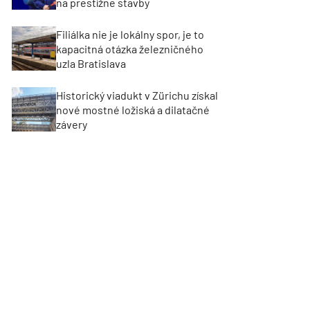
na prestížne stavby
Filiálka nie je lokálny spor, je to
kapacitná otázka železničného
uzla Bratislava
Historický viadukt v Zürichu získal
nové mostné ložiská a dilatačné
závery