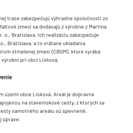
nej trase zabezpečujú výhradne spoločnosti zo
altové zmesi sa dodávajú z výrobne z Martina
. o., Bratislava. Ich realizáciu zabezpečuje
o., Bratislava, a to vrátane ukladania
ntom stmelenej zmesi (CBGM), ktoré vyrába
výrobni pri obci Lisková.
venie
m území obce Lisková. Areál je dopravne
pojenou na staveniskové cesty, z ktorých sa
 Cesty samotného areálu sú spevnené,
j úprave.