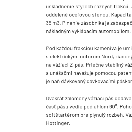
uskladnenie štyroch rôznych frakcií.
oddelené oceľovou stenou. Kapacita k
35 m3. Plnenie zásobníka je zabezpeč
nákladným vyklápacím automobilom.
Pod každou frakciou kameniva je umi
s elektrickým motorom Nord, riaden
na vážiaci Z-pás. Priečne stabilný vá
a unášačmi navažuje pomocou patent
je naň dávkovaný dávkovacími páska
Dvakrát zalomený vážiaci pás dodáva
časť pásu vedie pod uhlom 60°. Poh
softštartérom pre plynulý rozbeh. V
Hottinger.