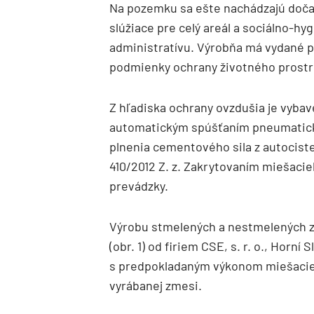
Na pozemku sa ešte nachádzajú dočas
slúžiace pre celý areál a sociálno-hy
administratívu. Výrobňa má vydané p
podmienky ochrany životného prostred
Z hľadiska ochrany ovzdušia je vybav
automatickým spúšťaním pneumatickej
plnenia cementového sila z autociste
410/2012 Z. z. Zakrytovaním miešacie
prevádzky.
Výrobu stmelených a nestmelených z
(obr. 1) od firiem CSE, s. r. o., Hor
s predpokladaným výkonom miešacieho
vyrábanej zmesi.