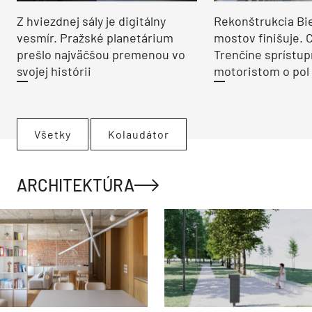
Z hviezdnej sály je digitálny
Rekonštrukcia Bi
vesmír. Pražské planetárium
mostov finišuje. 
prešlo najväčšou premenou vo
Trenčíne sprístup
svojej histórii
motoristom o pol 
Všetky
Kolaudátor
ARCHITEKTÚRA