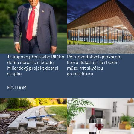
Trumpova přestavba Bílého
Pět novodobých plováren,
domu narazila u soudu.
které dokazují, že i bazén
Miliardový projekt dostal
může mít skvělou
stopku
architekturu
MÔJ DOM