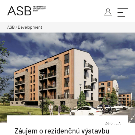
ASB
Development
Zdroj: EIA
Záujem o rezidenčnú výstavbu