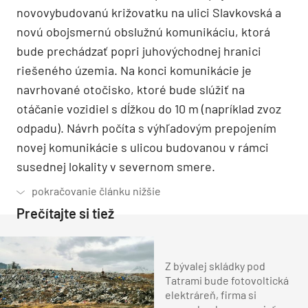
novovybudovanú križovatku na ulici Slavkovská a
novú obojsmernú obslužnú komunikáciu, ktorá
bude prechádzať popri juhovýchodnej hranici
riešeného územia. Na konci komunikácie je
navrhované otočisko, ktoré bude slúžiť na
otáčanie vozidiel s dĺžkou do 10 m (napríklad zvoz
odpadu). Návrh počíta s výhľadovým prepojením
novej komunikácie s ulicou budovanou v rámci
susednej lokality v severnom smere.
Prečítajte si tiež
Z bývalej skládky pod
Tatrami bude fotovoltická
elektráreň, firma si