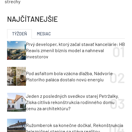
strechy
NAJČÍTANEJŠIE
TÝŽDEŇ
MESIAC
Prvý developer, ktorý začal stavať kancelárie: HB
Reavis zmenil biznis model a nahneval
investorov
Pod asfaltom bola vzácna dlažba. Nádvorie
Pistoriho paláca dostalo novú energiu
Jeden z posledných svedkov starej Petržalky.
Získa citlivá rekonštrukcia rodinného domu
cenu za architektúru?
Ružomberok sa konečne dočkal. Rekonštrukcia
železničnej stanice sa stáva realitou