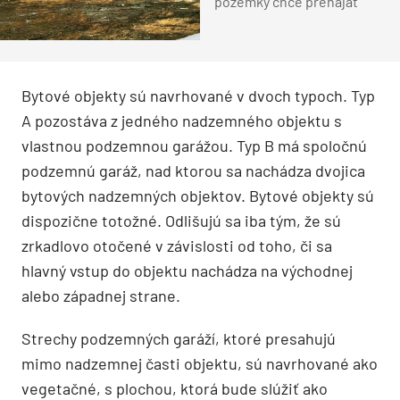
pozemky chce prenajať
Bytové objekty sú navrhované v dvoch typoch. Typ
A pozostáva z jedného nadzemného objektu s
vlastnou podzemnou garážou. Typ B má spoločnú
podzemnú garáž, nad ktorou sa nachádza dvojica
bytových nadzemných objektov. Bytové objekty sú
dispozične totožné. Odlišujú sa iba tým, že sú
zrkadlovo otočené v závislosti od toho, či sa
hlavný vstup do objektu nachádza na východnej
alebo západnej strane.
Strechy podzemných garáží, ktoré presahujú
mimo nadzemnej časti objektu, sú navrhované ako
vegetačné, s plochou, ktorá bude slúžiť ako