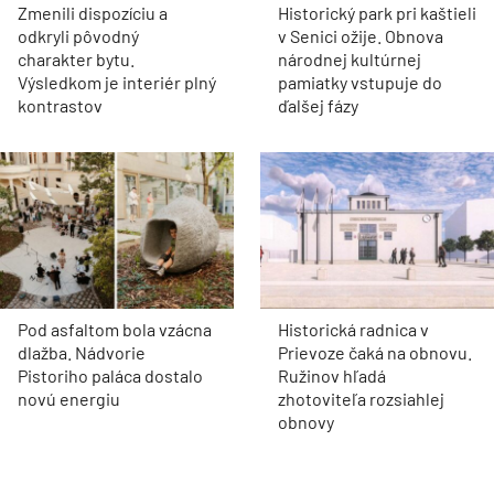
Zmenili dispozíciu a
Historický park pri kaštieli
odkryli pôvodný
v Senici ožije. Obnova
charakter bytu.
národnej kultúrnej
Výsledkom je interiér plný
pamiatky vstupuje do
kontrastov
ďalšej fázy
Pod asfaltom bola vzácna
Historická radnica v
dlažba. Nádvorie
Prievoze čaká na obnovu.
Pistoriho paláca dostalo
Ružinov hľadá
novú energiu
zhotoviteľa rozsiahlej
obnovy