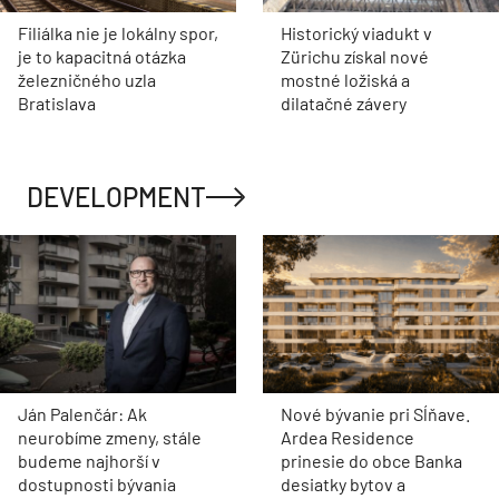
Filiálka nie je lokálny spor,
Historický viadukt v
je to kapacitná otázka
Zürichu získal nové
železničného uzla
mostné ložiská a
Bratislava
dilatačné závery
DEVELOPMENT
Ján Palenčár: Ak
Nové bývanie pri Sĺňave.
neurobíme zmeny, stále
Ardea Residence
budeme najhorší v
prinesie do obce Banka
dostupnosti bývania
desiatky bytov a