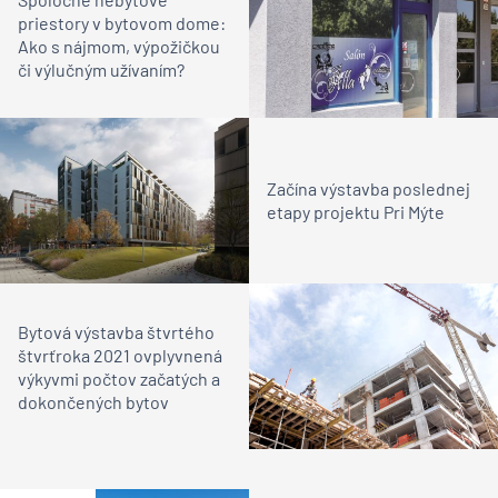
priestory v bytovom dome:
Ako s nájmom, výpožičkou
či výlučným užívaním?
Začína výstavba poslednej
etapy projektu Pri Mýte
Bytová výstavba štvrtého
štvrťroka 2021 ovplyvnená
výkyvmi počtov začatých a
dokončených bytov