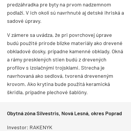
predzáhradka pre byty na prvom nadzemnom
podlaží. V ich okolí sú navrhnuté aj detské ihriská a
sadové úpravy.
V zámere sa uvádza, že pri povrchovej úprave
budú použité prírode blízke materiály ako drevené
obkladové dosky, prípadne kamenné obklady. Okná
a rámy presklených stien budú z drevených
profilov s izolačnými trojsklami. Strecha je
navrhovaná ako sedlová, tvorená dreveneným
krovom. Ako krytina bude použitá keramická
škridla, prípadne plechové šablóny.
Obytná zóna Silvestris, Nová Lesná, okres Poprad
Investor: RAKENYK