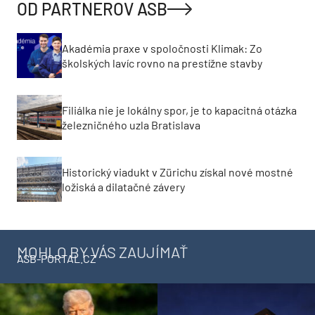
OD PARTNEROV ASB
Akadémia praxe v spoločnosti Klimak: Zo
školských lavíc rovno na prestížne stavby
Filiálka nie je lokálny spor, je to kapacitná otázka
železničného uzla Bratislava
Historický viadukt v Zürichu získal nové mostné
ložiská a dilatačné závery
MOHLO BY VÁS ZAUJÍMAŤ
ASB-PORTAL.CZ