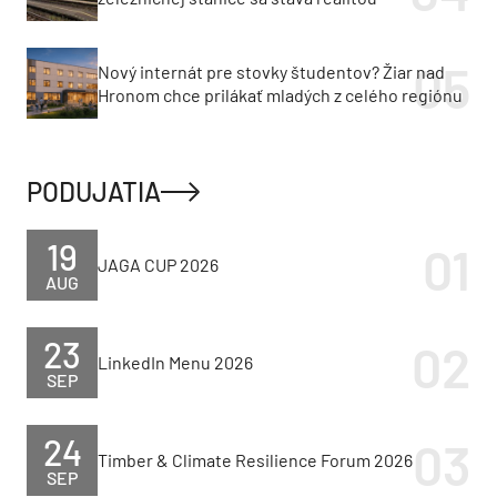
Nový internát pre stovky študentov? Žiar nad
Hronom chce prilákať mladých z celého regiónu
PODUJATIA
19
JAGA CUP 2026
AUG
23
LinkedIn Menu 2026
SEP
24
Timber & Climate Resilience Forum 2026
SEP