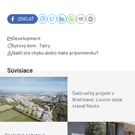
ZDIEĽAŤ
Development
bytový dom
Tatry
Našli ste chybu alebo máte pripomienku?
Súvisiace
Ďalší veľký projekt v
Bratislave. Lucron začal
stavať Nesto
Spoločné nebytové