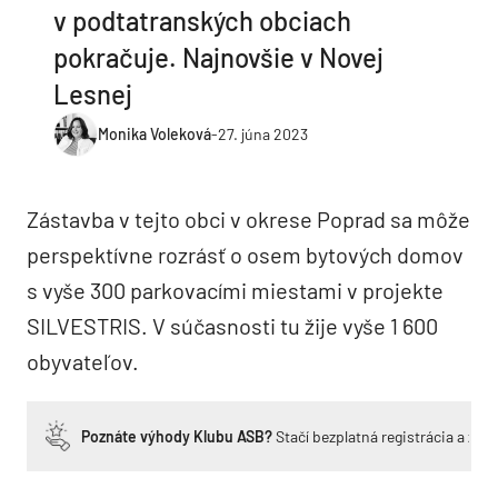
v podtatranských obciach
pokračuje. Najnovšie v Novej
Lesnej
Monika Voleková
-
27. júna 2023
Zástavba v tejto obci v okrese Poprad sa môže
perspektívne rozrásť o osem bytových domov
s vyše 300 parkovacími miestami v projekte
SILVESTRIS. V súčasnosti tu žije vyše 1 600
obyvateľov.
Poznáte výhody Klubu ASB?
Stačí bezplatná registrácia a zí