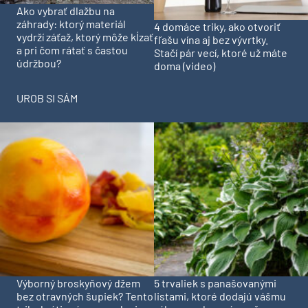
Ako vybrať dlažbu na
záhrady: ktorý materiál
4 domáce triky, ako otvoriť
vydrží záťaž, ktorý môže kĺzať
fľašu vína aj bez vývrtky.
a pri čom rátať s častou
Stačí pár vecí, ktoré už máte
údržbou?
doma (video)
UROB SI SÁM
Výborný broskyňový džem
5 trvaliek s panašovanými
bez otravných šupiek? Tento
listami, ktoré dodajú vášmu