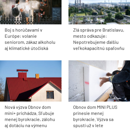
Boj s horúčavami v
Zlá správa pre Bratislavu,
Európe: volanie
mesto odkazuje:
seniorom, zákaz alkoholu
Nepotrebujeme ďalšiu
aj klimatické útočiská
veľkokapacitnú spaľovňu
Nová výzva Obnov dom
Obnov dom MINI PLUS
mini+ prichádza. Sľubuje
prinesie menej
menej byrokracie, zálohu
byrokracie. Výzva sa
aj dotáciu na výmenu
spustí už v lete