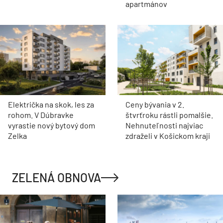
apartmánov
Električka na skok, les za
Ceny bývania v 2.
rohom. V Dúbravke
štvrťroku rástli pomalšie.
vyrastie nový bytový dom
Nehnuteľnosti najviac
Zelka
zdraželi v Košickom kraji
ZELENÁ OBNOVA