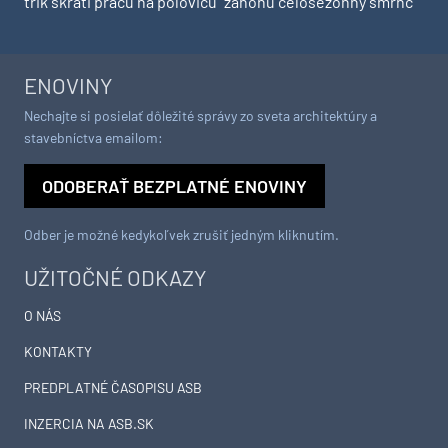
trik skráti prácu na polovicu
záhonu celosezónny šmrnc
ENOVINY
Nechajte si posielať dôležité správy zo sveta architektúry a
stavebníctva emailom:
ODOBERAŤ BEZPLATNÉ ENOVINY
Odber je možné kedykoľvek zrušiť jedným kliknutím.
UŽITOČNÉ ODKAZY
O NÁS
KONTAKTY
PREDPLATNÉ ČASOPISU ASB
INZERCIA NA ASB.SK