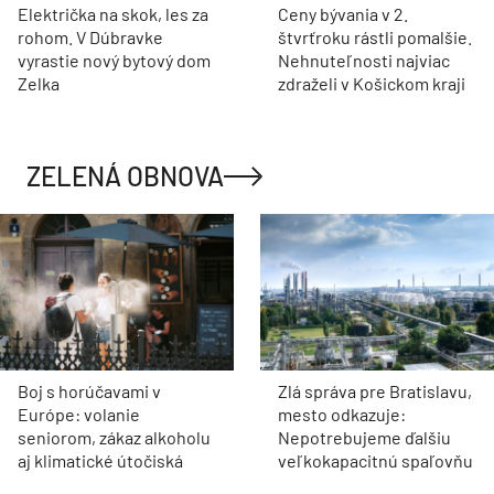
Električka na skok, les za
Ceny bývania v 2.
rohom. V Dúbravke
štvrťroku rástli pomalšie.
vyrastie nový bytový dom
Nehnuteľnosti najviac
Zelka
zdraželi v Košickom kraji
ZELENÁ OBNOVA
Boj s horúčavami v
Zlá správa pre Bratislavu,
Európe: volanie
mesto odkazuje:
seniorom, zákaz alkoholu
Nepotrebujeme ďalšiu
aj klimatické útočiská
veľkokapacitnú spaľovňu