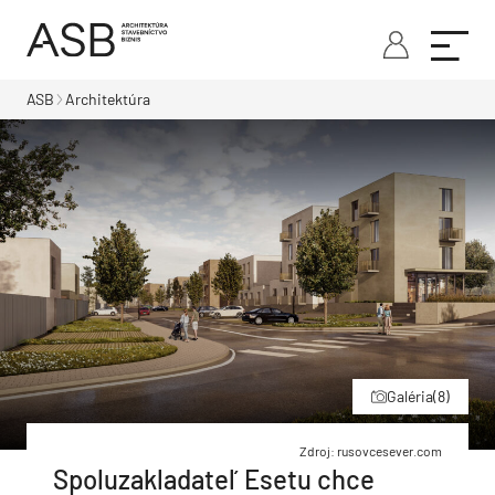
ASB
Architektúra
Galéria
(8)
Zdroj: rusovcesever.com
Spoluzakladateľ Esetu chce