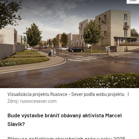
Vizualizácia projektu Rusovce – Sever podľa webu projektu
|
Zdroj: rusovcesever.com
Bude výstavbe brániť obávaný aktivista Marcel
Slávik?
Plány so začiatkom stavebných prác v roku 2025