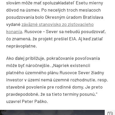
slovám môže mať spoluzakladateľ Esetu mierny
dôvod na úsmev. Po necelých troch mesiacoch
posudzovania bolo Okresným úradom Bratislava
vydané
záväzné stanovisko zo zisťovacieho
konani
a
. Rusovce – Sever sa nebudú posudzovať,
čo znamená, že projekt prešiel EIA. Aj keď zatiaľ
neprávoplatne.
Ako ďalej približuje, pokračovanie povoľovania
môže byť náročnejšie. „Napriek existencii
platného územného plánu Rusovce Sever žiadny
investor v území nemá územné rozhodnutie, resp.
stavebné povolenie pre rodinné domy. Je preto
pravdepodobné, že sa tieto termíny posunú,”
uzavrel Peter Paško.