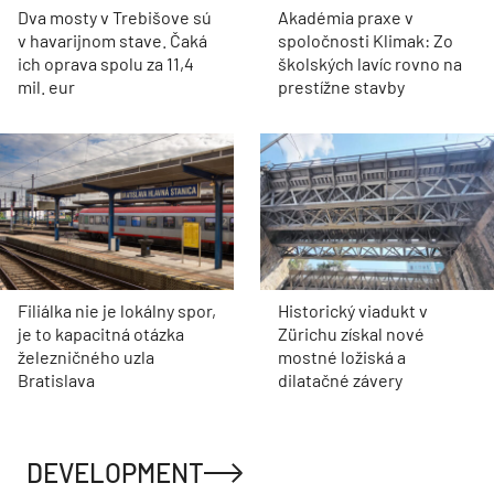
Dva mosty v Trebišove sú
Akadémia praxe v
v havarijnom stave. Čaká
spoločnosti Klimak: Zo
ich oprava spolu za 11,4
školských lavíc rovno na
mil. eur
prestížne stavby
Filiálka nie je lokálny spor,
Historický viadukt v
je to kapacitná otázka
Zürichu získal nové
železničného uzla
mostné ložiská a
Bratislava
dilatačné závery
DEVELOPMENT