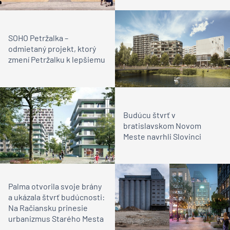
Rusovciach
SOHO Petržalka –
odmietaný projekt, ktorý
zmení Petržalku k lepšiemu
Budúcu štvrť v
bratislavskom Novom
Meste navrhli Slovinci
Palma otvorila svoje brány
a ukázala štvrť budúcnosti:
Na Račiansku prinesie
urbanizmus Starého Mesta