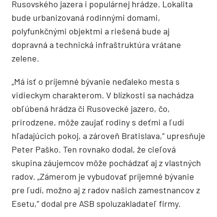
Rusovského jazera i populárnej hrádze. Lokalita
bude urbanizovaná rodinnými domami,
polyfunkčnými objektmi a riešená bude aj
dopravná a technická infraštruktúra vrátane
zelene.
„Má ísť o príjemné bývanie neďaleko mesta s
vidieckym charakterom. V blízkosti sa nachádza
obľúbená hrádza či Rusovecké jazero, čo,
prirodzene, môže zaujať rodiny s deťmi a ľudí
hľadajúcich pokoj, a zároveň Bratislava,” upresňuje
Peter Paško. Ten rovnako dodal, že cieľová
skupina záujemcov môže pochádzať aj z vlastných
radov. „Zámerom je vybudovať príjemné bývanie
pre ľudí, možno aj z radov našich zamestnancov z
Esetu,” dodal pre ASB spoluzakladateľ firmy.