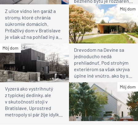
bežného bytu je rozžiarené
bývanie pre rodinu
Môj dom
Z ulice vidno len garáž a
stromy, ktoré chránia
súkromie domácich.
Príťažlivý dom v Bratislave
je však už na pohľad iný ako
susedia
Môj dom
Drevodom na Devíne sa
jednoducho nedá
prehliadnuť. Pod strohým
exteriérom sa však skrýva
úplne iné vnútro, ako by ste
čakali
Môj dom
Vyzerá ako vystrihnutý
z typickej dedinky, ale
v skutočnosti stojí v
Bratislave. Uprostred
metropoly si pár žije idylku
ako na vidieku