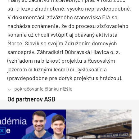
sú, triezvo zhodnotené, vysoko nepravdepodobné.
V dokumentácii záväzného stanoviska EIA sa
nachádza oznámenie, že do procesu zisťovacieho
konania už chceli vstúpiť aj obávaný aktivista
Marcel Slávik so svojím Združením domových
samospráv, Záhradkári Dúbravská Hlavica o. z.
(vzhľadom na blízkosť projektu s Rusovským
jazerom či lužnými lesmi) či Cyklokoalícia
(pravdepodobne pre dotyk projektu s hrádzou).
Od partnerov ASB