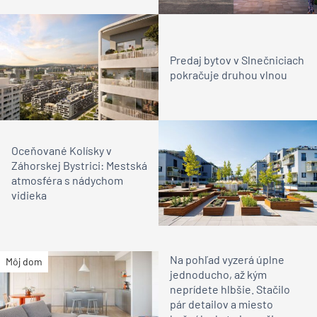
Predaj bytov v Slnečniciach
pokračuje druhou vlnou
Oceňované Kolísky v
Záhorskej Bystrici: Mestská
atmosféra s nádychom
vidieka
Na pohľad vyzerá úplne
Môj dom
jednoducho, až kým
neprídete hlbšie. Stačilo
pár detailov a miesto