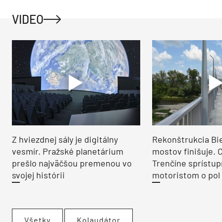
VIDEO
Z hviezdnej sály je digitálny
Rekonštrukcia Bi
vesmír. Pražské planetárium
mostov finišuje. 
prešlo najväčšou premenou vo
Trenčíne sprístup
svojej histórii
motoristom o pol 
Všetky
Kolaudátor