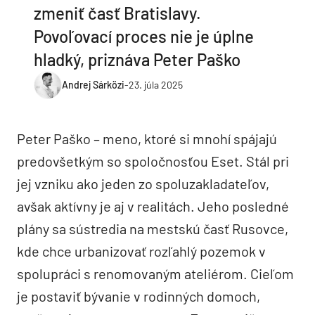
zmeniť časť Bratislavy.
Povoľovací proces nie je úplne
hladký, priznáva Peter Paško
Andrej Sárközi
-
23. júla 2025
Peter Paško – meno, ktoré si mnohí spájajú
predovšetkým so spoločnosťou Eset. Stál pri
jej vzniku ako jeden zo spoluzakladateľov,
avšak aktívny je aj v realitách. Jeho posledné
plány sa sústredia na mestskú časť Rusovce,
kde chce urbanizovať rozľahlý pozemok v
spolupráci s renomovaným ateliérom. Cieľom
je postaviť bývanie v rodinných domoch,