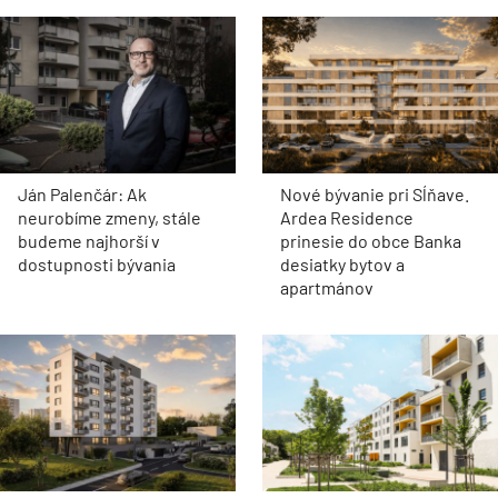
Ján Palenčár: Ak
Nové bývanie pri Sĺňave.
neurobíme zmeny, stále
Ardea Residence
budeme najhorší v
prinesie do obce Banka
dostupnosti bývania
desiatky bytov a
apartmánov