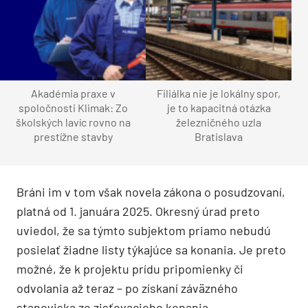
Akadémia praxe v
Filiálka nie je lokálny spor,
spoločnosti Klimak: Zo
je to kapacitná otázka
školských lavíc rovno na
železničného uzla
prestížne stavby
Bratislava
Bráni im v tom však novela zákona
o posudzovaní,
platná od 1. januára 2025. Okresný úrad preto
uviedol, že sa týmto subjektom
priamo nebudú
posielať žiadne listy týkajúce sa konania. Je preto
možné, že k projektu prídu pripomienky či
odvolania až teraz – po získaní záväzného
stanoviska zo zisťovacieho konania.