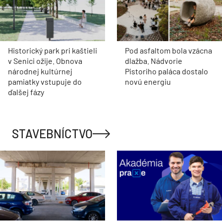
Historický park pri kaštieli
Pod asfaltom bola vzácna
v Senici ožije. Obnova
dlažba. Nádvorie
národnej kultúrnej
Pistoriho paláca dostalo
pamiatky vstupuje do
novú energiu
ďalšej fázy
STAVEBNÍCTVO