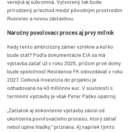
verejná aj súkromná. Vytvorený tak bude
prirodzený priechod medzi pôvodným prostredím
Rusoviec a novou zástavbou.
Náročný povoľovací proces aj prvý míľnik
Kedy tento ambiciózny zámer vznikne a koľko
bude stáť? Podľa dokumentácie EIA sa má
výstavba začať už v roku 2025, pričom prvé domy
bude spoločnosť Residence FK odovzdávať v roku
2027. Celková investícia do projektu je
odhadovaná na 40 miliónov eur. V súvislosti s
termínmi výstavby je však Peter Paško opatrný.
„Začiatok aj dokončenie výstavby závisí od
ukončenia povoľovacieho procesu, ktorý zatiaľ
nebol úplne hladký,” priznáva. Aj napriek týmto