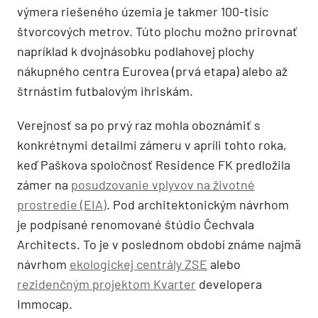
výmera riešeného územia je takmer 100-tisíc
štvorcových metrov. Túto plochu možno prirovnať
napríklad k dvojnásobku podlahovej plochy
nákupného centra Eurovea (prvá etapa) alebo až
štrnástim futbalovým ihriskám.
Verejnosť sa po prvý raz mohla oboznámiť s
konkrétnymi detailmi zámeru v apríli tohto roka,
keď Paškova spoločnosť Residence FK predložila
zámer na
posudzovanie vplyvov na životné
prostredie (EIA)
. Pod architektonickým návrhom
je podpísané renomované štúdio Čechvala
Architects. To je v poslednom období známe najmä
návrhom
ekologickej centrály ZSE
alebo
rezidenčným projektom Kvarter
developera
Immocap.