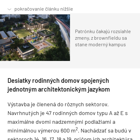
Patrónku čakajú rozsiahle
zmeny, z brownfieldu sa
stane moderný kampus
Desiatky rodinných domov spojených
jednotným architektonickým jazykom
Výstavba je členená do rôznych sektorov.
Navrhnutých je 47 rodinných domov typu A až E s
maximálne dvomi nadzemnými podlažiami a
2
minimálnou výmerou 600 m
. Nachádzať sa budú v
sektoroch 14, 16, 17, 18 a 19, pričom ich architektúra