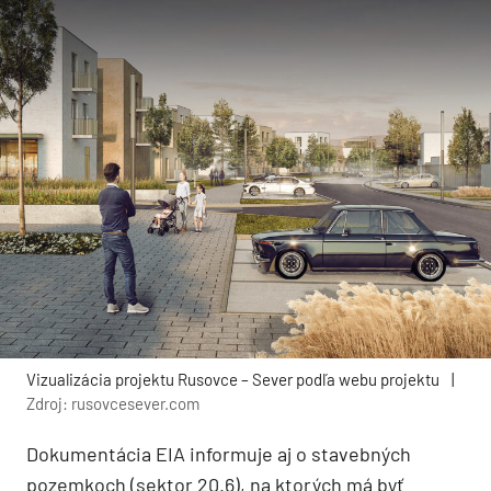
Vizualizácia projektu Rusovce – Sever podľa webu projektu
|
Zdroj: rusovcesever.com
Dokumentácia EIA informuje aj o stavebných
pozemkoch (sektor 20.6), na ktorých má byť