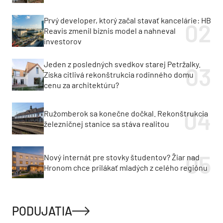
Prvý developer, ktorý začal stavať kancelárie: HB
Reavis zmenil biznis model a nahneval
investorov
Jeden z posledných svedkov starej Petržalky.
Získa citlivá rekonštrukcia rodinného domu
cenu za architektúru?
Ružomberok sa konečne dočkal. Rekonštrukcia
železničnej stanice sa stáva realitou
Nový internát pre stovky študentov? Žiar nad
Hronom chce prilákať mladých z celého regiónu
PODUJATIA