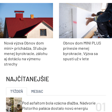
Nová výzva Obnov dom
Obnov dom MINI PLUS
mini+ prichádza. Sľubuje
prinesie menej
menej byrokracie, zálohu
byrokracie. Výzva sa
aj dotáciu na výmenu
spustí už v lete
strechy
NAJČÍTANEJŠIE
TÝŽDEŇ
MESIAC
Pod asfaltom bola vzácna dlažba. Nádvorie
Pistoriho paláca dostalo novú energiu