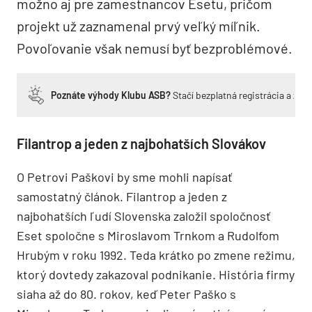
možno aj pre zamestnancov Esetu, pričom
projekt už zaznamenal prvý veľký míľnik.
Povoľovanie však nemusí byť bezproblémové.
Poznáte výhody Klubu ASB?
Stačí bezplatná registrácia a zí
Filantrop a jeden z najbohatších Slovákov
O Petrovi Paškovi by sme mohli napísať
samostatný článok. Filantrop a jeden z
najbohatších ľudí Slovenska založil spoločnosť
Eset spoločne s Miroslavom Trnkom a Rudolfom
Hrubým v roku 1992. Teda krátko po zmene režimu,
ktorý dovtedy zakazoval podnikanie. História firmy
siaha až do 80. rokov, keď Peter Paško s