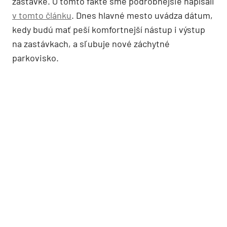
zastávke. O tomto fakte sme podrobnejšie napísali
v tomto článku
. Dnes hlavné mesto uvádza dátum,
kedy budú mať peší komfortnejší nástup i výstup
na zastávkach, a sľubuje nové záchytné
parkovisko.