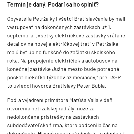
Termín je daný. Podarí sa ho splniť?
Obyvatelia Petržalky i všetci Bratislavčania by mali
vystupovať na dokončených zastávkach už 1.
septembra. „Všetky električkové zastávky vrátane
detailov na novej električkovej trati v Petržalke
majú byť úplne funkčné do začiatku školského
roka. Na prepojenie električiek a autobusov na
konečnej zastávke Južné mesto bude potrebné
počkať niekoľko týždňov až mesiacov,“ pre TASR
to uviedol hovorca Bratislavy Peter Bubla.
Podľa vyjadrení primátora Matúša Valla v deň
otvorenia petržalskej radiály môže za
nedokončené prístrešky na zastávkach
subdodávateľská firma, ktorá podcenila čas na
dokončenie. Hlavné mesto už viackrát v minulosti