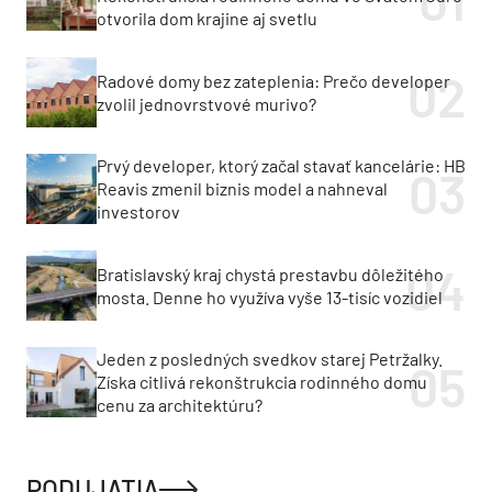
otvorila dom krajine aj svetlu
Radové domy bez zateplenia: Prečo developer
zvolil jednovrstvové murivo?
Prvý developer, ktorý začal stavať kancelárie: HB
Reavis zmenil biznis model a nahneval
investorov
Bratislavský kraj chystá prestavbu dôležitého
mosta. Denne ho využíva vyše 13-tisíc vozidiel
Jeden z posledných svedkov starej Petržalky.
Získa citlivá rekonštrukcia rodinného domu
cenu za architektúru?
PODUJATIA