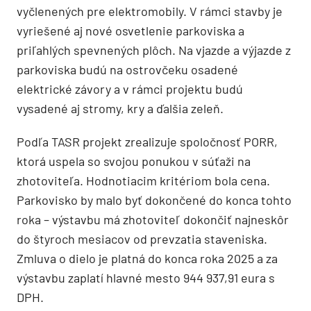
vyčlenených pre elektromobily. V rámci stavby je
vyriešené aj nové osvetlenie parkoviska a
priľahlých spevnených plôch. Na vjazde a výjazde z
parkoviska budú na ostrovčeku osadené
elektrické závory a v rámci projektu budú
vysadené aj stromy, kry a ďalšia zeleň.
Podľa TASR projekt zrealizuje spoločnosť PORR,
ktorá uspela so svojou ponukou v súťaži na
zhotoviteľa. Hodnotiacim kritériom bola cena.
Parkovisko by malo byť dokončené do konca tohto
roka – výstavbu má zhotoviteľ dokončiť najneskôr
do štyroch mesiacov od prevzatia staveniska.
Zmluva o dielo je platná do konca roka 2025 a za
výstavbu zaplatí hlavné mesto 944 937,91 eura s
DPH.