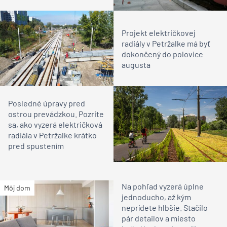
Projekt električkovej
radiály v Petržalke má byť
dokončený do polovice
augusta
Posledné úpravy pred
ostrou prevádzkou. Pozrite
sa, ako vyzerá električková
radiála v Petržalke krátko
pred spustením
Na pohľad vyzerá úplne
Môj dom
jednoducho, až kým
neprídete hlbšie. Stačilo
pár detailov a miesto