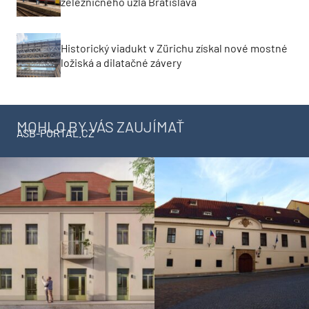
železničného uzla Bratislava
Historický viadukt v Zürichu získal nové mostné
ložiská a dilatačné závery
MOHLO BY VÁS ZAUJÍMAŤ
ASB-PORTAL.CZ