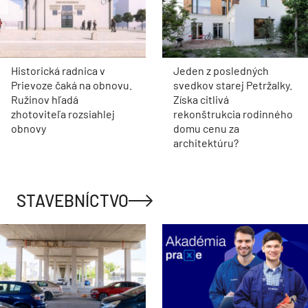
Historická radnica v
Jeden z posledných
Prievoze čaká na obnovu.
svedkov starej Petržalky.
Ružinov hľadá
Získa citlivá
zhotoviteľa rozsiahlej
rekonštrukcia rodinného
obnovy
domu cenu za
architektúru?
STAVEBNÍCTVO