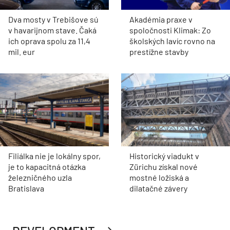
Dva mosty v Trebišove sú
Akadémia praxe v
v havarijnom stave. Čaká
spoločnosti Klimak: Zo
ich oprava spolu za 11,4
školských lavíc rovno na
mil. eur
prestížne stavby
Filiálka nie je lokálny spor,
Historický viadukt v
je to kapacitná otázka
Zürichu získal nové
železničného uzla
mostné ložiská a
Bratislava
dilatačné závery