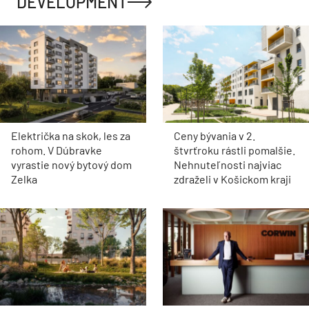
DEVELOPMENT
Električka na skok, les za
Ceny bývania v 2.
rohom. V Dúbravke
štvrťroku rástli pomalšie.
vyrastie nový bytový dom
Nehnuteľnosti najviac
Zelka
zdraželi v Košickom kraji