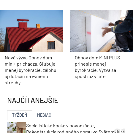
Nová výzva Obnov dom
Obnov dom MINI PLUS
mini+ prichádza. Sľubuje
prinesie menej
menej byrokracie, zálohu
byrokracie. Výzva sa
aj dotáciu na výmenu
spustí už v lete
strechy
NAJČÍTANEJŠIE
TÝŽDEŇ
MESIAC
Socialistická kocka v novom šate.
Rekonštrukcia rodinného domu vo Svätom Jure