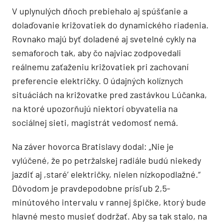
V uplynulých dňoch prebiehalo aj spúšťanie a
dolaďovanie križovatiek do dynamického riadenia.
Rovnako majú byť doladené aj svetelné cykly na
semaforoch tak, aby čo najviac zodpovedali
reálnemu zaťaženiu križovatiek pri zachovaní
preferencie električky. O údajných kolíznych
situáciách na križovatke pred zastávkou Lúčanka,
na ktoré upozorňujú niektorí obyvatelia na
sociálnej sieti, magistrát vedomosť nemá.
Na záver hovorca Bratislavy dodal: „Nie je
vylúčené, že po petržalskej radiále budú niekedy
jazdiť aj ,staré’ električky, nielen nízkopodlažné.“
Dôvodom je pravdepodobne prísľub 2,5-
minútového intervalu v rannej špičke, ktorý bude
hlavné mesto musieť dodržať. Aby sa tak stalo, na