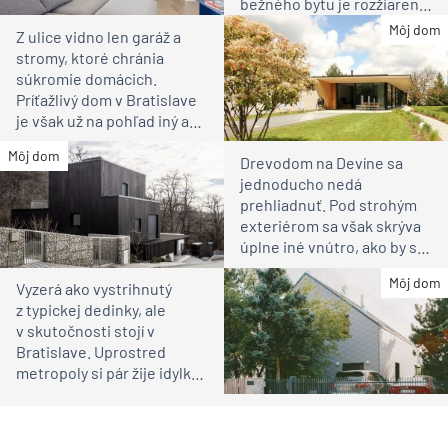
bežného bytu je rozžiarené
bývanie pre rodinu
Môj dom
Z ulice vidno len garáž a
stromy, ktoré chránia
súkromie domácich.
Príťažlivý dom v Bratislave
je však už na pohľad iný ako
susedia
Môj dom
Drevodom na Devíne sa
jednoducho nedá
prehliadnuť. Pod strohým
exteriérom sa však skrýva
úplne iné vnútro, ako by ste
čakali
Môj dom
Vyzerá ako vystrihnutý
z typickej dedinky, ale
v skutočnosti stojí v
Bratislave. Uprostred
metropoly si pár žije idylku
ako na vidieku