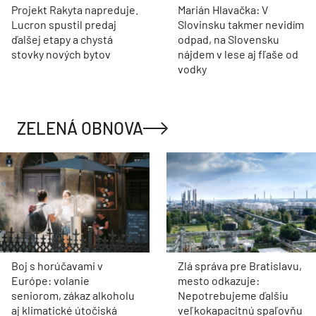
Projekt Rakyta napreduje.
Marián Hlavačka: V
Lucron spustil predaj
Slovinsku takmer nevidím
ďalšej etapy a chystá
odpad, na Slovensku
stovky nových bytov
nájdem v lese aj fľaše od
vodky
ZELENÁ OBNOVA
Boj s horúčavami v
Zlá správa pre Bratislavu,
Európe: volanie
mesto odkazuje:
seniorom, zákaz alkoholu
Nepotrebujeme ďalšiu
aj klimatické útočiská
veľkokapacitnú spaľovňu