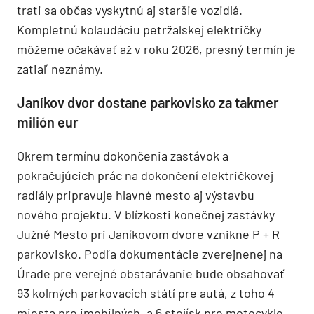
trati sa občas vyskytnú aj staršie vozidlá.
Kompletnú kolaudáciu petržalskej električky
môžeme očakávať až v roku 2026, presný termín je
zatiaľ neznámy.
Janíkov dvor dostane parkovisko za takmer
milión eur
Okrem termínu dokončenia zastávok a
pokračujúcich prác na dokončení električkovej
radiály pripravuje hlavné mesto aj výstavbu
nového projektu. V blízkosti konečnej zastávky
Južné Mesto pri Janíkovom dvore vznikne P + R
parkovisko. Podľa dokumentácie zverejnenej na
Úrade pre verejné obstarávanie bude obsahovať
93 kolmých parkovacích státí pre autá, z toho 4
miesta pre imobilných, a 6 stojísk pre motocykle.