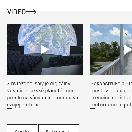
VIDEO
Z hviezdnej sály je digitálny
Rekonštrukcia Bi
vesmír. Pražské planetárium
mostov finišuje. 
prešlo najväčšou premenou vo
Trenčíne sprístup
svojej histórii
motoristom o pol 
Všetky
Kolaudátor