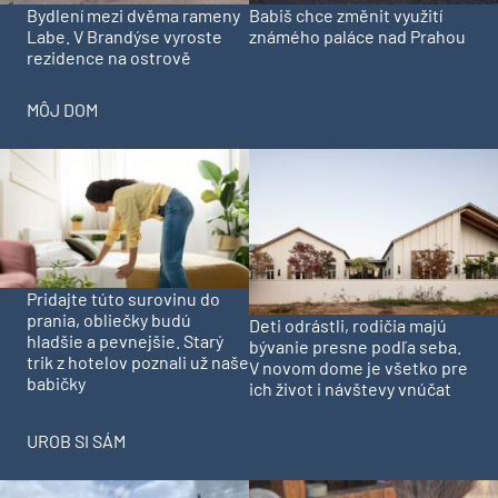
Bydlení mezi dvěma rameny
Babiš chce změnit využití
Labe. V Brandýse vyroste
známého paláce nad Prahou
rezidence na ostrově
MÔJ DOM
Pridajte túto surovinu do
prania, obliečky budú
Deti odrástli, rodičia majú
hladšie a pevnejšie. Starý
bývanie presne podľa seba.
trik z hotelov poznali už naše
V novom dome je všetko pre
babičky
ich život i návštevy vnúčat
UROB SI SÁM