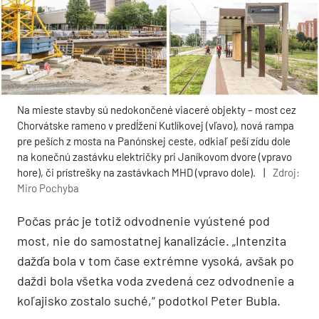
Na mieste stavby sú nedokončené viaceré objekty – most cez
Chorvátske rameno v predĺžení Kutlíkovej (vľavo), nová rampa
pre peších z mosta na Panónskej ceste, odkiaľ peší zídu dole
na konečnú zastávku električky pri Janíkovom dvore (vpravo
hore), či prístrešky na zastávkach MHD (vpravo dole).
|
Zdroj:
Miro Pochyba
Počas prác je totiž odvodnenie vyústené pod
most, nie do samostatnej kanalizácie. „Intenzita
dažďa bola v tom čase extrémne vysoká, avšak po
daždi bola všetka voda zvedená cez odvodnenie a
koľajisko zostalo suché,“ podotkol Peter Bubla.