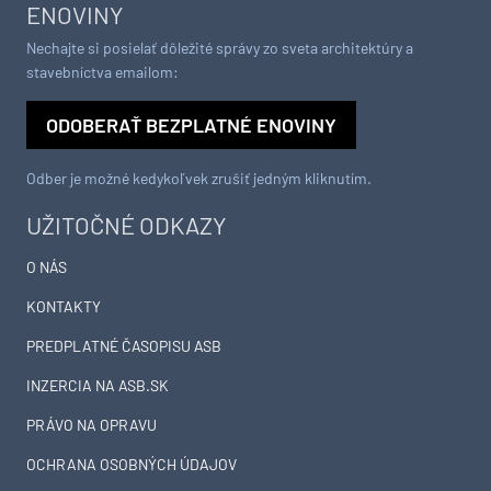
ENOVINY
Nechajte si posielať dôležité správy zo sveta architektúry a
stavebníctva emailom:
ODOBERAŤ BEZPLATNÉ ENOVINY
Odber je možné kedykoľvek zrušiť jedným kliknutím.
UŽITOČNÉ ODKAZY
O NÁS
KONTAKTY
PREDPLATNÉ ČASOPISU ASB
INZERCIA NA ASB.SK
PRÁVO NA OPRAVU
OCHRANA OSOBNÝCH ÚDAJOV