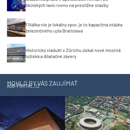
školských lavíc rovno na prestížne stavby
Filiálka nie je lokálny spor, je to kapacitná otázka
železničného uzla Bratislava
Historický viadukt v Zürichu získal nové mostné
ložiská a dilatačné závery
MOHLO BY VÁS ZAUJÍMAŤ
ASB-PORTAL.CZ