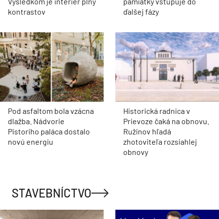
Výsledkom je interiér plný
pamiatky vstupuje do
kontrastov
ďalšej fázy
Pod asfaltom bola vzácna
Historická radnica v
dlažba. Nádvorie
Prievoze čaká na obnovu.
Pistoriho paláca dostalo
Ružinov hľadá
novú energiu
zhotoviteľa rozsiahlej
obnovy
STAVEBNÍCTVO