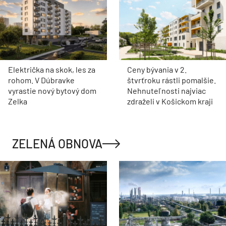
Električka na skok, les za
Ceny bývania v 2.
rohom. V Dúbravke
štvrťroku rástli pomalšie.
vyrastie nový bytový dom
Nehnuteľnosti najviac
Zelka
zdraželi v Košickom kraji
ZELENÁ OBNOVA