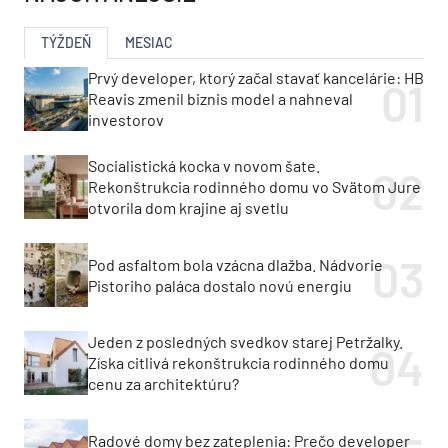
TÝŽDEŇ
MESIAC
Prvý developer, ktorý začal stavať kancelárie: HB
Reavis zmenil biznis model a nahneval
investorov
Socialistická kocka v novom šate.
Rekonštrukcia rodinného domu vo Svätom Jure
otvorila dom krajine aj svetlu
Pod asfaltom bola vzácna dlažba. Nádvorie
Pistoriho paláca dostalo novú energiu
Jeden z posledných svedkov starej Petržalky.
Získa citlivá rekonštrukcia rodinného domu
cenu za architektúru?
Radové domy bez zateplenia: Prečo developer