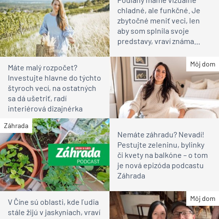
chladné, ale funkčné. Je
zbytočné meniť veci, len
aby som splnila svoje
predstavy, vraví známa
vinárka
Môj dom
Máte malý rozpočet?
Investujte hlavne do týchto
štyroch vecí, na ostatných
sa dá ušetriť, radí
interiérová dizajnérka
Záhrada
Nemáte záhradu? Nevadí!
Pestujte zeleninu, bylinky
či kvety na balkóne – o tom
je nová epizóda podcastu
Záhrada
Môj dom
V Číne sú oblasti, kde ľudia
stále žijú v jaskyniach, vraví