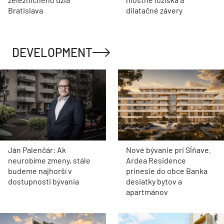
Bratislava
dilatačné závery
DEVELOPMENT
Ján Palenčár: Ak
Nové bývanie pri Sĺňave.
neurobíme zmeny, stále
Ardea Residence
budeme najhorší v
prinesie do obce Banka
dostupnosti bývania
desiatky bytov a
apartmánov