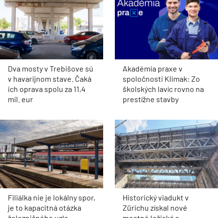
Dva mosty v Trebišove sú
Akadémia praxe v
v havarijnom stave. Čaká
spoločnosti Klimak: Zo
ich oprava spolu za 11,4
školských lavíc rovno na
mil. eur
prestížne stavby
Filiálka nie je lokálny spor,
Historický viadukt v
je to kapacitná otázka
Zürichu získal nové
železničného uzla
mostné ložiská a