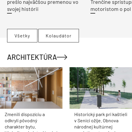
prešlo najväčšou premenou vo
Trenčíne sprístup
svojej histórii
motoristom o pol 
Všetky
Kolaudátor
ARCHITEKTÚRA
Zmenili dispozíciu a
Historický park pri kaštieli
odkryli pôvodný
v Senici ožije. Obnova
charakter bytu.
národnej kultúrnej