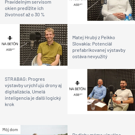
Pravidelným servisom
okien predĺžite ich
životnosť až o 30 %
Matej Hrubý z Peikko
Slovakia: Potenciál
prefabrikovanej výstavby
ostáva nevyužitý
STRABAG: Progres
výstavby urýchľujú drony aj
digitalizácia. Umelá
inteligencia je ďalší logický
krok
Môj dom
Podlahy máme vizuálne