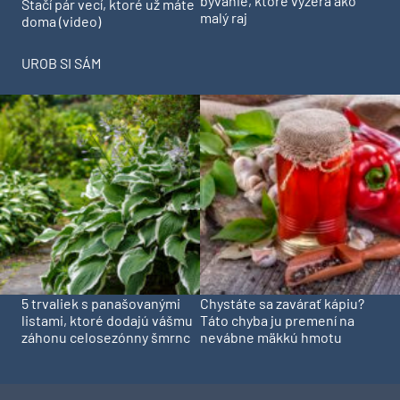
bývanie, ktoré vyzerá ako
Stačí pár vecí, ktoré už máte
malý raj
doma (video)
UROB SI SÁM
5 trvaliek s panašovanými
Chystáte sa zavárať kápiu?
listami, ktoré dodajú vášmu
Táto chyba ju premení na
záhonu celosezónny šmrnc
nevábne mäkkú hmotu