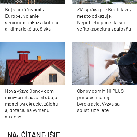
Boj s horúčavami v
Zlá správa pre Bratislavu,
Európe: volanie
mesto odkazuje:
seniorom, zákaz alkoholu
Nepotrebujeme ďalšiu
aj klimatické útočiská
veľkokapacitnú spaľovňu
Nová výzva Obnov dom
Obnov dom MINI PLUS
mini+ prichádza. Sľubuje
prinesie menej
menej byrokracie, zálohu
byrokracie. Výzva sa
aj dotáciu na výmenu
spustí už v lete
strechy
NAJČÍTANEJŠIE