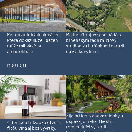
Pět novodobých plováren,
Majitel Zbrojovky se hádá s
které dokazují, že i bazén
brněnským radním. Nový
může mít skvělou
stadion za Lužánkami narazil
architekturu
na výškový limit
MÔJ DOM
Žije pri lese, chová sliepky a
uspáva ju rieka. Miestni
4 domáce triky, ako otvoriť
remeselníci vytvorili
fľašu vína aj bez vývrtky.