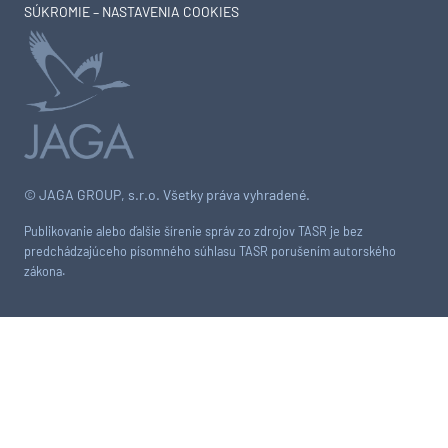
SÚKROMIE – NASTAVENIA COOKIES
© JAGA GROUP, s.r.o. Všetky práva vyhradené.
Publikovanie alebo ďalšie šírenie správ zo zdrojov TASR je bez
predchádzajúceho písomného súhlasu TASR porušením autorského
zákona.