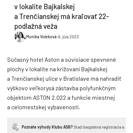
v lokalite Bajkalskej
a Trenčianskej má kraľovať 22-
podlažná veža
Monika Voleková
-
6. júla 2023
Súčasný hotel Aston a súvisiace spevnené
plochy v lokalite na križovaní Bajkalskej
a Trenčianskej ulice v Bratislave má nahradiť
výškovo veľkorysá zástavba polyfunkčným
objektom ASTON 2.022 a funkcie miestnej
a celomestskej vybavenosti.
Poznáte výhody Klubu ASB?
Stačí bezplatná registrácia a zí