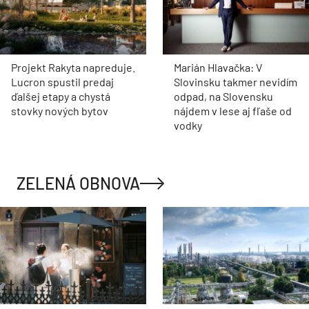
Projekt Rakyta napreduje.
Marián Hlavačka: V
Lucron spustil predaj
Slovinsku takmer nevidím
ďalšej etapy a chystá
odpad, na Slovensku
stovky nových bytov
nájdem v lese aj fľaše od
vodky
ZELENÁ OBNOVA