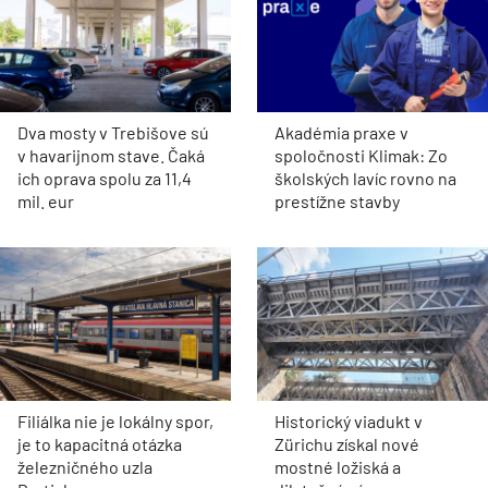
Dva mosty v Trebišove sú
Akadémia praxe v
v havarijnom stave. Čaká
spoločnosti Klimak: Zo
ich oprava spolu za 11,4
školských lavíc rovno na
mil. eur
prestížne stavby
Filiálka nie je lokálny spor,
Historický viadukt v
je to kapacitná otázka
Zürichu získal nové
železničného uzla
mostné ložiská a