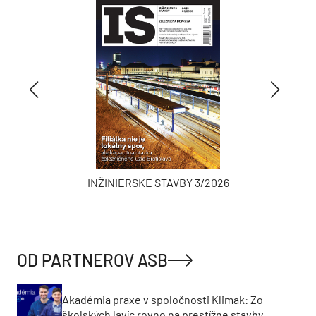
INŽINIERSKE STAVBY 3/2026
OD PARTNEROV ASB
Akadémia praxe v spoločnosti Klimak: Zo
školských lavíc rovno na prestížne stavby