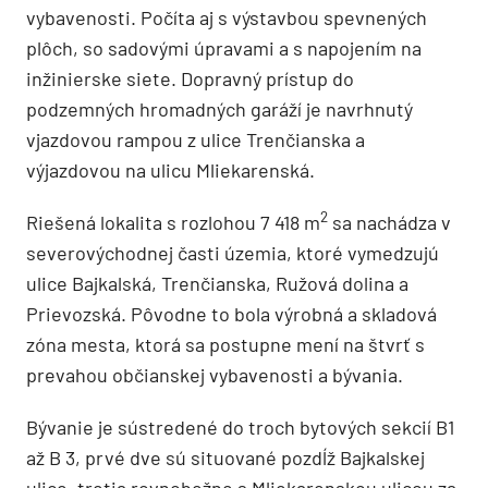
vybavenosti. Počíta aj s výstavbou spevnených
plôch, so sadovými úpravami a s napojením na
inžinierske siete. Dopravný prístup do
podzemných hromadných garáží je navrhnutý
vjazdovou rampou z ulice Trenčianska a
výjazdovou na ulicu Mliekarenská.
2
Riešená lokalita s rozlohou 7 418 m
sa nachádza v
severovýchodnej časti územia, ktoré vymedzujú
ulice Bajkalská, Trenčianska, Ružová dolina a
Prievozská. Pôvodne to bola výrobná a skladová
zóna mesta, ktorá sa postupne mení na štvrť s
prevahou občianskej vybavenosti a bývania.
Bývanie je sústredené do troch bytových sekcií B1
až B 3, prvé dve sú situované pozdĺž Bajkalskej
ulice, tretia rovnobežne s Mliekarenskou ulicou za