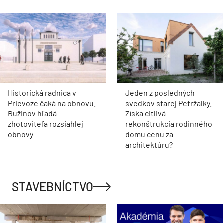
Historická radnica v
Jeden z posledných
Prievoze čaká na obnovu.
svedkov starej Petržalky.
Ružinov hľadá
Získa citlivá
zhotoviteľa rozsiahlej
rekonštrukcia rodinného
obnovy
domu cenu za
architektúru?
STAVEBNÍCTVO