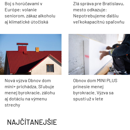
Boj s horúčavami v
Zlá správa pre Bratislavu,
Európe: volanie
mesto odkazuje:
seniorom, zákaz alkoholu
Nepotrebujeme ďalšiu
aj klimatické útočiská
veľkokapacitnú spaľovňu
Nová výzva Obnov dom
Obnov dom MINI PLUS
mini+ prichádza. Sľubuje
prinesie menej
menej byrokracie, zálohu
byrokracie. Výzva sa
aj dotáciu na výmenu
spustí už v lete
strechy
NAJČÍTANEJŠIE