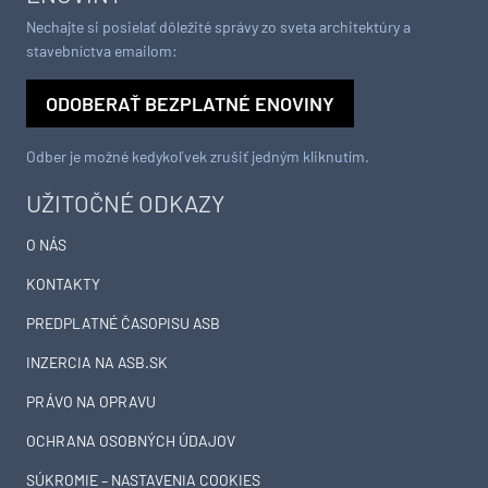
Nechajte si posielať dôležité správy zo sveta architektúry a
stavebníctva emailom:
ODOBERAŤ BEZPLATNÉ ENOVINY
Odber je možné kedykoľvek zrušiť jedným kliknutím.
UŽITOČNÉ ODKAZY
O NÁS
KONTAKTY
PREDPLATNÉ ČASOPISU ASB
INZERCIA NA ASB.SK
PRÁVO NA OPRAVU
OCHRANA OSOBNÝCH ÚDAJOV
SÚKROMIE – NASTAVENIA COOKIES