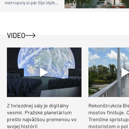
metropoly si pár žije idylku
ako na vidieku
VIDEO
Z hviezdnej sály je digitálny
Rekonštrukcia Bi
vesmír. Pražské planetárium
mostov finišuje. 
prešlo najväčšou premenou vo
Trenčíne sprístup
svojej histórii
motoristom o pol 