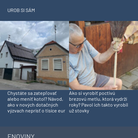
UROB SI SÁM
Chystáte sa zatepľovať
Ako si vyrobiť poctivú
alebo meniť kotol? Návod,
brezovú metlu, ktorá vydrží
ako v nových dotačných
roky? Pavol ich takto vyrobil
výzvach neprísť o tisíce eur
už stovky
ENOVINY