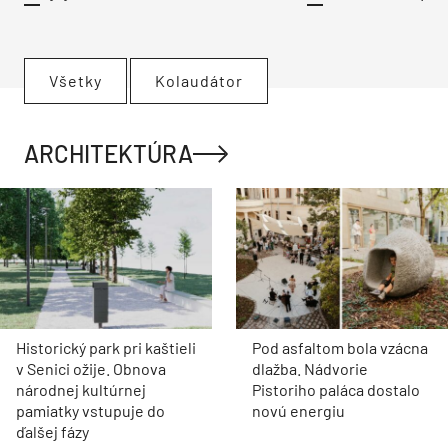
Všetky
Kolaudátor
ARCHITEKTÚRA
Historický park pri kaštieli
Pod asfaltom bola vzácna
v Senici ožije. Obnova
dlažba. Nádvorie
národnej kultúrnej
Pistoriho paláca dostalo
pamiatky vstupuje do
novú energiu
ďalšej fázy