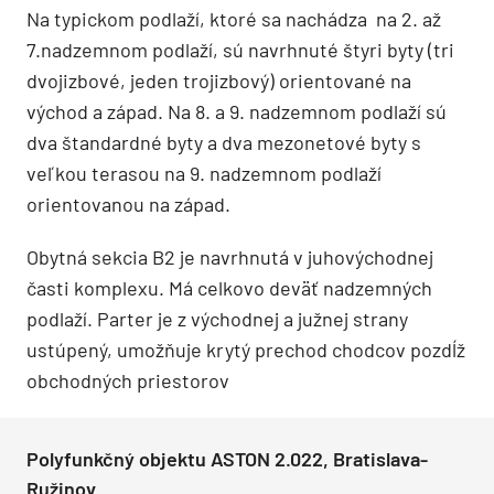
Na typickom podlaží, ktoré sa nachádza na 2. až
7.nadzemnom podlaží, sú navrhnuté štyri byty (tri
dvojizbové, jeden trojizbový) orientované na
východ a západ. Na 8. a 9. nadzemnom podlaží sú
dva štandardné byty a dva mezonetové byty s
veľkou terasou na 9. nadzemnom podlaží
orientovanou na západ.
Obytná sekcia B2 je navrhnutá v juhovýchodnej
časti komplexu. Má celkovo deväť nadzemných
podlaží. Parter je z východnej a južnej strany
ustúpený, umožňuje krytý prechod chodcov pozdĺž
obchodných priestorov
Polyfunkčný objektu ASTON 2.022, Bratislava-
Ružinov