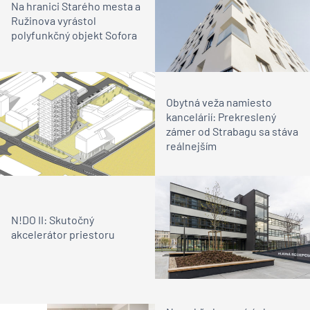
Na hranici Starého mesta a
Ružinova vyrástol
polyfunkčný objekt Sofora
Obytná veža namiesto
kancelárií: Prekreslený
zámer od Strabagu sa stáva
reálnejším
N!DO II: Skutočný
akcelerátor priestoru