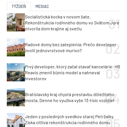
TÝŽDEŇ
MESIAC
Socialistická kocka v novom šate.
Rekonštrukcia rodinného domu vo Svätom Jure
otvorila dom krajine aj svetlu
Radové domy bez zateplenia: Prečo developer
zvolil jednovrstvové murivo?
Prvý developer, ktorý začal stavať kancelárie: HB
Reavis zmenil biznis model a nahneval
investorov
Bratislavský kraj chystá prestavbu dôležitého
mosta. Denne ho využíva vyše 13-tisíc vozidiel
Jeden z posledných svedkov starej Petržalky.
Získa citlivá rekonštrukcia rodinného domu