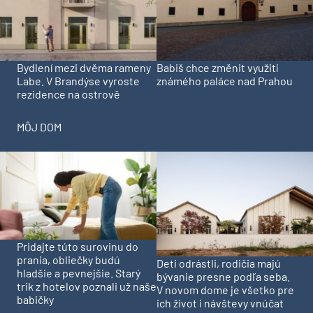
Bydlení mezi dvěma rameny
Babiš chce změnit využití
Labe. V Brandýse vyroste
známého paláce nad Prahou
rezidence na ostrově
MÔJ DOM
Pridajte túto surovinu do
prania, obliečky budú
Deti odrástli, rodičia majú
hladšie a pevnejšie. Starý
bývanie presne podľa seba.
trik z hotelov poznali už naše
V novom dome je všetko pre
babičky
ich život i návštevy vnúčat