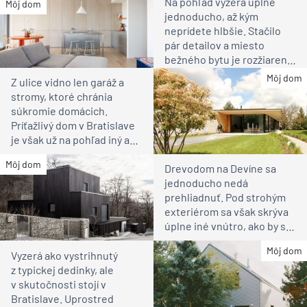
Na pohľad vyzerá úplne
Môj dom
jednoducho, až kým
neprídete hlbšie. Stačilo
pár detailov a miesto
bežného bytu je rozžiarené
bývanie pre rodinu
Môj dom
Z ulice vidno len garáž a
stromy, ktoré chránia
súkromie domácich.
Príťažlivý dom v Bratislave
je však už na pohľad iný ako
susedia
Môj dom
Drevodom na Devíne sa
jednoducho nedá
prehliadnuť. Pod strohým
exteriérom sa však skrýva
úplne iné vnútro, ako by ste
čakali
Môj dom
Vyzerá ako vystrihnutý
z typickej dedinky, ale
v skutočnosti stojí v
Bratislave. Uprostred