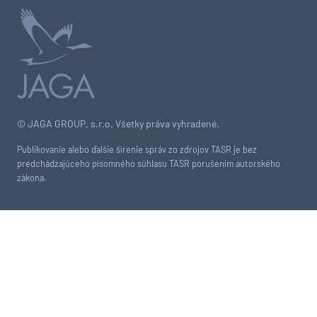
© JAGA GROUP, s.r.o. Všetky práva vyhradené.
Publikovanie alebo ďalšie šírenie správ zo zdrojov TASR je bez
predchádzajúceho písomného súhlasu TASR porušením autorského
zákona.