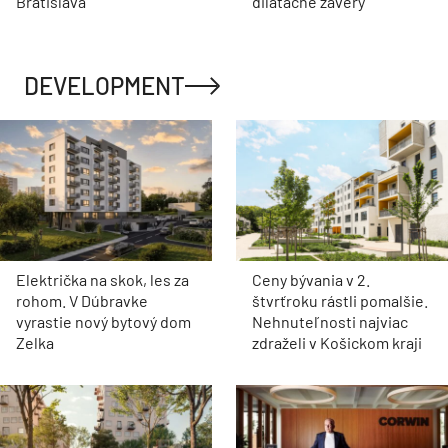
Bratislava
dilatačné závery
DEVELOPMENT
Električka na skok, les za
Ceny bývania v 2.
rohom. V Dúbravke
štvrťroku rástli pomalšie.
vyrastie nový bytový dom
Nehnuteľnosti najviac
Zelka
zdraželi v Košickom kraji