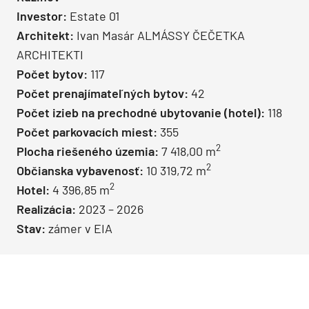
Investor:
Estate 01
Architekt:
Ivan Masár ALMÁSSY ČEČETKA
ARCHITEKTI
Počet bytov:
117
Počet prenajímateľných bytov:
42
Počet izieb na prechodné ubytovanie (hotel):
118
Počet parkovacích miest:
355
2
Plocha riešeného územia:
7 418,00 m
2
Občianska vybavenosť:
10 319,72 m
2
Hotel:
4 396,85 m
Realizácia:
2023 – 2026
Stav:
zámer v EIA