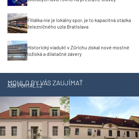
Filiálka nie je lokálny spor, je to kapacitná otázka
železničného uzla Bratislava
Historický viadukt v Zürichu získal nové mostné
ložiská a dilatačné závery
MOHLO BY VÁS ZAUJÍMAŤ
ASB-PORTAL.CZ