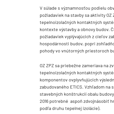
V súlade s významnosťou podielu obv
požiadaviek na stavby sa aktivity OZ
tepelnoizolačných kontaktných systém
kontexte výstavby a obnovy budov. Č
požiadaviek vyplývajúcich z cieľov z
hospodárnosti budov, popri zohľadňo
pohody vo vnútorných priestoroch b
OZ ZPZ sa priebežne zameriava na zv
tepelnoizolačných kontaktných systém
komponentov ovplyvňujúcich výsledné
zabudovaného ETICS. Vzhľadom na sp
stavebných konštrukcií obalu budovy
2016 potrebné aspoň zdvojnásobiť hr
podľa druhu tepelnej izolácie).