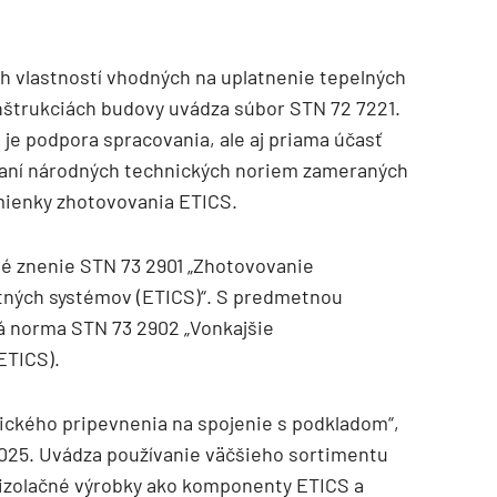
 vlastností vhodných na uplatnenie tepelných
onštrukciách budovy uvádza súbor STN 72 7221.
je podpora spracovania, ale aj priama účasť
vaní národných technických noriem zameraných
mienky zhotovovania ETICS.
né znenie STN 73 2901 „Zhotovovanie
ktných systémov (ETICS)“. S predmetnou
á norma STN 73 2902 „Vonkajšie
ETICS).
ckého pripevnenia na spojenie s podkladom“,
 2025. Uvádza používanie väčšieho sortimentu
izolačné výrobky ako komponenty ETICS a