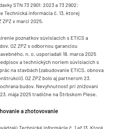
davky STN 73 2901: 2023 a 73 2902:
 Technická informácia č. 13, ktorej
Z ZPZ v marci 2025.
šírenie poznatkov súvisiacich s ETICS a
udov. OZ ZPZ s odbornou garanciou
vebného, n. o. usporiadali 18. marca 2025
edpisov a technických noriem súvisiacich s
 prác na stavbách (zabudovanie ETICS, obnova
štrukcií). OZ ZPZ bolo aj partnerom 23.
ochrana budov. Nevyhnutnosť pri znižovaní
 – 23. mája 2025 tradične na Štrbskom Plese.
rhovanie a zhotovovanie
ádzajú Technické informácie č. 1 až 13, Ktoré