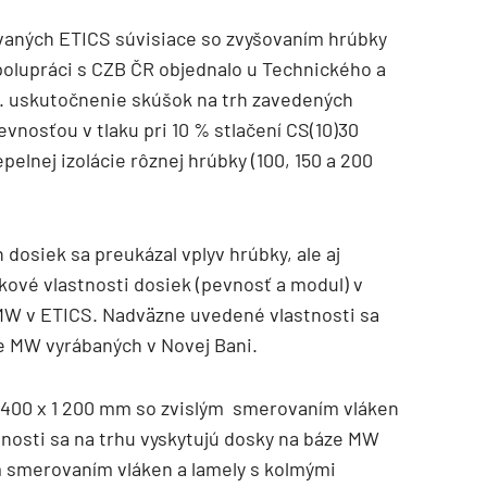
vaných ETICS súvisiace so zvyšovaním hrúbky
spolupráci s CZB ČR objednalo u Technického a
. uskutočnenie skúšok na trh zavedených
vnosťou v tlaku pri 10 % stlačení CS(10)30
elnej izolácie rôznej hrúbky (100, 150 a 200
dosiek sa preukázal vplyv hrúbky, ale aj
ové vlastnosti dosiek (pevnosť a modul) v
W v ETICS. Nadväzne uvedené vlastnosti sa
e MW vyrábaných v Novej Bani.
 400 x 1 200 mm so zvislým smerovaním vláken
osti sa na trhu vyskytujú dosky na báze MW
 smerovaním vláken a lamely s kolmými