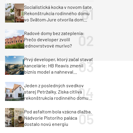
y
Klimatizácia a vetranie
Socialistická kocka v novom šate.
urz Milan Murcka
Rekonštrukcia rodinného domu
vo Svätom Jure otvorila dom
krajine aj svetlu
Radové domy bez zateplenia:
Prečo developer zvolil
jednovrstvové murivo?
Prvý developer, ktorý začal stavať
kancelárie: HB Reavis zmenil
biznis model a nahneval
investorov
Jeden z posledných svedkov
starej Petržalky. Získa citlivá
rekonštrukcia rodinného domu
cenu za architektúru?
Pod asfaltom bola vzácna dlažba.
Nádvorie Pistoriho paláca
dostalo novú energiu