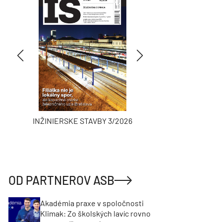
INŽINIERSKE STAVBY 3/2026
ASB
OD PARTNEROV ASB
Akadémia praxe v spoločnosti
Klimak: Zo školských lavíc rovno