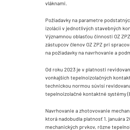
vláknami.
Požiadavky na parametre podstatných
izolácií v jednotlivých stavebných k
Významnou oblasťou činnosti OZ ZPZ 
zástupcov členov OZ ZPZ pri spraco
na požiadavky na navrhovanie a pod
Od roku 2023 je v platnosti revidova
vonkajších tepelnoizolačných konta
technickou normou súvisí revidovan
tepelnoizolačné kontaktné systémy (
Navrhovanie a zhotovovanie mechani
ktorá nadobudla platnosť 1. januára
mechanických prvkov, rôzne tepelno