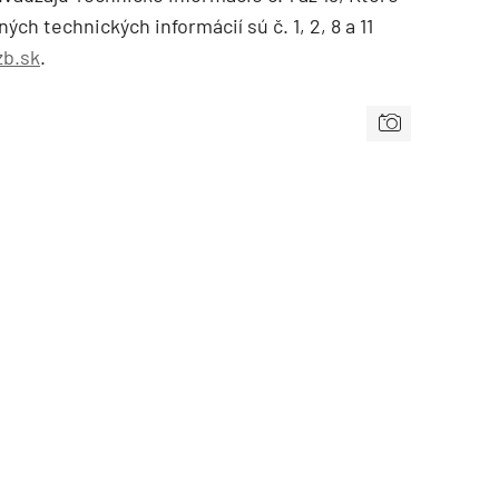
ch technických informácií sú č. 1, 2, 8 a 11
b.sk
.