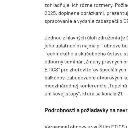
zohľadňuje ich rôzne rozmery. Požia
2025, doplnené obrázkami, prezentuje
spracovanie a vydanie zabezpečilo O
Jednou z hlavných úloh združenia je 
jeho uplatnením najmä pri obnove b
Technického a skúšobného ústavu sta
odborný seminár „Zmeny právnych pr
ETICS“ pre zhotoviteľov špeciálnych
balkónov, zabudovanie otvorových kon
medzinárodnej konferencie „Tepelná 
uhlíkovej stopy“, ktorá sa konala 21.
Podrobnosti a požiadavky na nav
Významnej obnovy s využitím ETICS uv