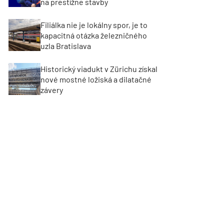
na prestížne stavby
Filiálka nie je lokálny spor, je to
kapacitná otázka železničného
uzla Bratislava
Historický viadukt v Zürichu získal
nové mostné ložiská a dilatačné
závery