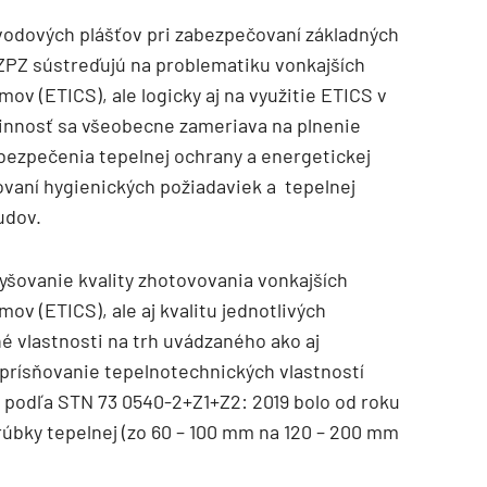
odových plášťov pri zabezpečovaní základných
 ZPZ sústreďujú na problematiku vonkajších
ov (ETICS), ale logicky aj na využitie ETICS v
innosť sa všeobecne zameriava na plnenie
abezpečenia tepelnej ochrany a energetickej
vaní hygienických požiadaviek a tepelnej
udov.
TZB HAUSTECHNIK 3/2026
yšovanie kvality zhotovovania vonkajších
ov (ETICS), ale aj kvalitu jednotlivých
 vlastnosti na trh uvádzaného ako aj
rísňovanie tepelnotechnických vlastností
 podľa STN 73 0540-2+Z1+Z2: 2019 bolo od roku
úbky tepelnej (zo 60 – 100 mm na 120 – 200 mm