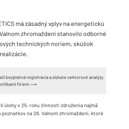
TICS má zásadný vplyv na energetickú
a Valnom zhromaždení stanovilo odborné
 nových technických noriem, skúšok
realizácie.
ačí bezplatná registrácia a získate sektorové analýzy
ebríčkami firiem ⟶
i úlohy v 25. roku činnosti združenia najmä
ch poznatkov na 26. Valnom zhromaždení, ktoré