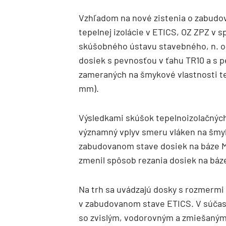
Vzhľadom na nové zistenia o zabudo
tepelnej izolácie v ETICS, OZ ZPZ v 
skúšobného ústavu stavebného, n. o
dosiek s pevnosťou v ťahu TR10 a s pe
zameraných na šmykové vlastnosti tep
mm).
Výsledkami skúšok tepelnoizolačných 
významný vplyv smeru vláken na šmyk
zabudovanom stave dosiek na báze M
zmenil spôsob rezania dosiek na báz
Na trh sa uvádzajú dosky s rozmermi
v zabudovanom stave ETICS. V súčasn
so zvislým, vodorovným a zmiešaným