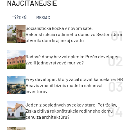
NAJČÍTANEJŠIE
TÝŽDEŇ
MESIAC
Socialistická kocka v novom šate.
Rekonštrukcia rodinného domu vo Svätom Jure
otvorila dom krajine aj svetlu
Radové domy bez zateplenia: Prečo developer
zvolil jednovrstvové murivo?
Prvý developer, ktorý začal stavať kancelárie: HB
Reavis zmenil biznis model a nahneval
investorov
Jeden z posledných svedkov starej Petržalky.
Získa citlivá rekonštrukcia rodinného domu
cenu za architektúru?