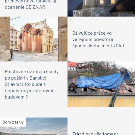
priniesla novú funkciu aj
ocenenie CE ZA AR
Oživujúce práce vo
verejnom priestore
španielskeho mesta Olot
Poisťovne už rátajú škody
po požiari v Banskej
Štiavnici. Čo bude s
nepoistenými štátnymi
budovami?
Dom z tehly
Zrkadlové viladomy pri