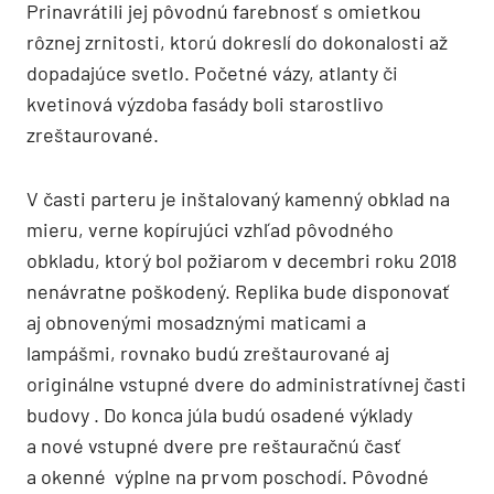
Prinavrátili jej pôvodnú farebnosť s omietkou
rôznej zrnitosti, ktorú dokreslí do dokonalosti až
dopadajúce svetlo. Početné vázy, atlanty či
kvetinová výzdoba fasády boli starostlivo
zreštaurované.
V časti parteru je inštalovaný kamenný obklad na
mieru, verne kopírujúci vzhľad pôvodného
obkladu, ktorý bol požiarom v decembri roku 2018
nenávratne poškodený. Replika bude disponovať
aj obnovenými mosadznými maticami a
lampášmi, rovnako budú zreštaurované aj
originálne vstupné dvere do administratívnej časti
budovy . Do konca júla budú osadené výklady
a nové vstupné dvere pre reštauračnú časť
a okenné výplne na prvom poschodí. Pôvodné