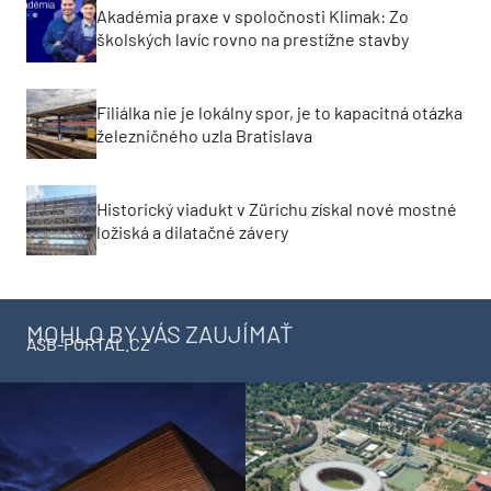
Akadémia praxe v spoločnosti Klimak: Zo
školských lavíc rovno na prestížne stavby
Filiálka nie je lokálny spor, je to kapacitná otázka
železničného uzla Bratislava
Historický viadukt v Zürichu získal nové mostné
ložiská a dilatačné závery
MOHLO BY VÁS ZAUJÍMAŤ
ASB-PORTAL.CZ