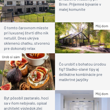
Brne: Príjemné bývanie v
malej komunite
Môj dom
O tomto čarovnom mieste
pri luxusnej štvrti dlho nik
netušil. Dnes ukrýva
sklenenú chatku, stvorenú
pre dokonalý relax
Urob si sám
Čo urobiť s bohatou úrodou
fíg? Sladko-slané tipy aj
delikátne kombinácie pre
maškrtné jazýčky
Môj dom
Byt pôsobil zastaralo, hoci
sa v ňom nebývalo, opísal
architekt výsledok zlej