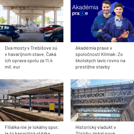
Dva mosty v Trebišove sú
Akadémia praxe v
v havarijnom stave. Čaká
spoločnosti Klimak: Zo
ich oprava spolu za 11,4
školských lavíc rovno na
mil. eur
prestížne stavby
Filiálka nie je lokálny spor,
Historický viadukt v
je to kapacitná otázka
Zürichu získal nové