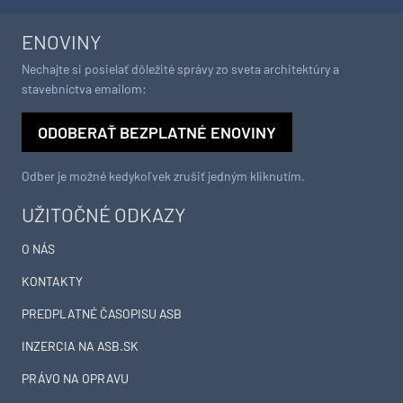
ENOVINY
Nechajte si posielať dôležité správy zo sveta architektúry a
stavebníctva emailom:
ODOBERAŤ BEZPLATNÉ ENOVINY
Odber je možné kedykoľvek zrušiť jedným kliknutím.
UŽITOČNÉ ODKAZY
O NÁS
KONTAKTY
PREDPLATNÉ ČASOPISU ASB
INZERCIA NA ASB.SK
PRÁVO NA OPRAVU