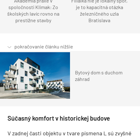
Akadémia praxe v
Filiálka nie je lokálny spor,
spoločnosti Klimak: Zo
je to kapacitná otázka
školských lavíc rovno na
železničného uzla
prestížne stavby
Bratislava
Bytový dom s duchom
záhrad
Súčasný komfort v historickej budove
V zadnej časti objektu v tvare písmena L sú zvyšné