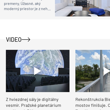
premeny. Úžasné, aký
moderný priestor je z neho
dnes!
VIDEO
Z hviezdnej sály je digitálny
Rekonštrukcia Bi
vesmír. Pražské planetárium
mostov finišuje. 