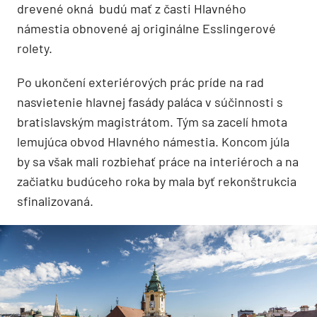
drevené okná budú mať z časti Hlavného
námestia obnovené aj originálne Esslingerové
rolety.
Po ukončení exteriérových prác príde na rad
nasvietenie hlavnej fasády paláca v súčinnosti s
bratislavským magistrátom. Tým sa zacelí hmota
lemujúca obvod Hlavného námestia. Koncom júla
by sa však mali rozbiehať práce na interiéroch a na
začiatku budúceho roka by mala byť rekonštrukcia
sfinalizovaná.