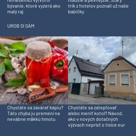
trik z hotelov poznali už naše
bývanie, ktoré vyzerá ako
babičky
malý raj
UROB SI SÁM
Chystáte sa zavárať kápiu?
Chystáte sa zatepľovať
Táto chyba ju premení na
alebo meniť kotol? Návod,
nevábne mäkkú hmotu
ako v nových dotačných
výzvach neprísť o tisíce eur