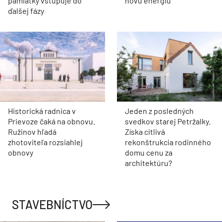
pamiatky vstupuje do
novú energiu
ďalšej fázy
Historická radnica v
Jeden z posledných
Prievoze čaká na obnovu.
svedkov starej Petržalky.
Ružinov hľadá
Získa citlivá
zhotoviteľa rozsiahlej
rekonštrukcia rodinného
obnovy
domu cenu za
architektúru?
STAVEBNÍCTVO