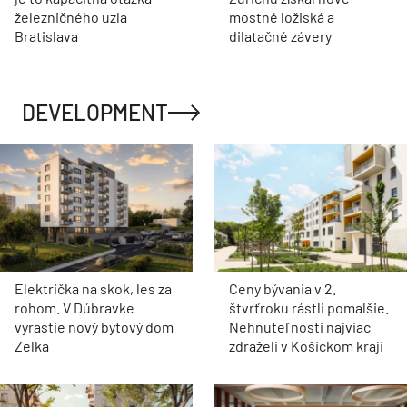
železničného uzla
mostné ložiská a
Bratislava
dilatačné závery
DEVELOPMENT
Električka na skok, les za
Ceny bývania v 2.
rohom. V Dúbravke
štvrťroku rástli pomalšie.
vyrastie nový bytový dom
Nehnuteľnosti najviac
Zelka
zdraželi v Košickom kraji