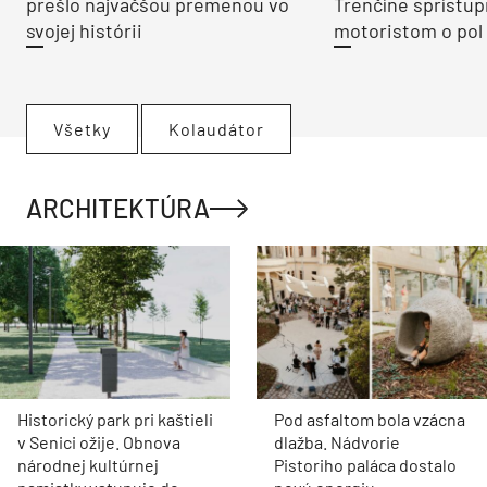
prešlo najväčšou premenou vo
Trenčíne sprístup
svojej histórii
motoristom o pol 
Všetky
Kolaudátor
ARCHITEKTÚRA
Historický park pri kaštieli
Pod asfaltom bola vzácna
v Senici ožije. Obnova
dlažba. Nádvorie
národnej kultúrnej
Pistoriho paláca dostalo