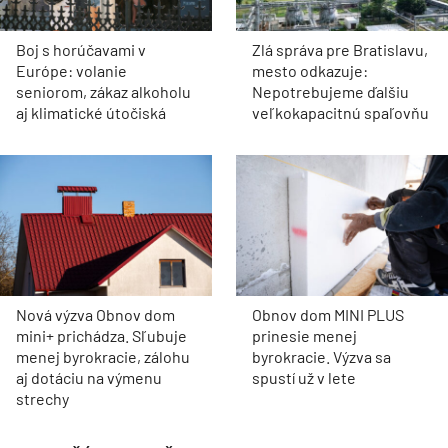
Boj s horúčavami v
Zlá správa pre Bratislavu,
Európe: volanie
mesto odkazuje:
seniorom, zákaz alkoholu
Nepotrebujeme ďalšiu
aj klimatické útočiská
veľkokapacitnú spaľovňu
Nová výzva Obnov dom
Obnov dom MINI PLUS
mini+ prichádza. Sľubuje
prinesie menej
menej byrokracie, zálohu
byrokracie. Výzva sa
aj dotáciu na výmenu
spustí už v lete
strechy