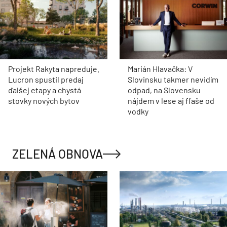
Projekt Rakyta napreduje.
Marián Hlavačka: V
Lucron spustil predaj
Slovinsku takmer nevidím
ďalšej etapy a chystá
odpad, na Slovensku
stovky nových bytov
nájdem v lese aj fľaše od
vodky
ZELENÁ OBNOVA