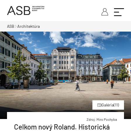
ASB
Architektúra
Galéria
(11)
Zdroj: Miro Pochyba
Celkom nový Roland. Historická