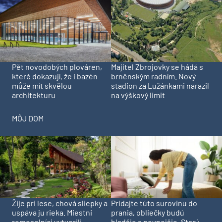
Pět novodobých plováren,
Majitel Zbrojovky se hádá s
které dokazují, že i bazén
brněnským radním. Nový
může mít skvělou
stadion za Lužánkami narazil
architekturu
na výškový limit
MÔJ DOM
Pridajte túto surovinu do
Žije pri lese, chová sliepky a
prania, obliečky budú
uspáva ju rieka. Miestni
hladšie a pevnejšie. Starý
remeselníci vytvorili