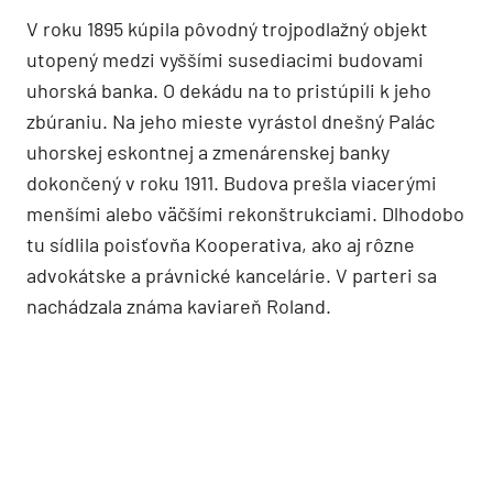
V roku 1895 kúpila pôvodný trojpodlažný objekt
utopený medzi vyššími susediacimi budovami
uhorská banka. O dekádu na to pristúpili k jeho
zbúraniu. Na jeho mieste vyrástol dnešný Palác
uhorskej eskontnej a zmenárenskej banky
dokončený v roku 1911. Budova prešla viacerými
menšími alebo väčšími rekonštrukciami. Dlhodobo
tu sídlila poisťovňa Kooperativa, ako aj rôzne
advokátske a právnické kancelárie. V parteri sa
nachádzala známa kaviareň Roland.