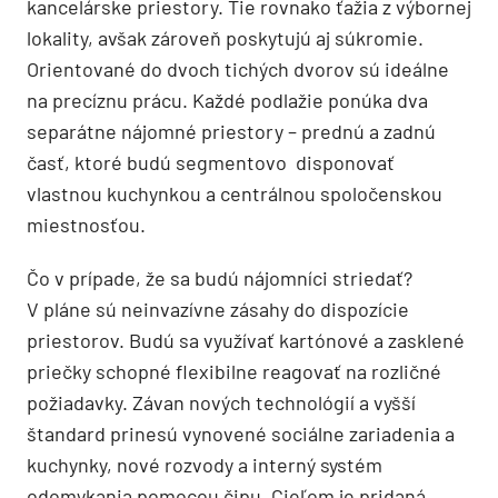
kancelárske priestory. Tie rovnako ťažia z výbornej
lokality, avšak zároveň poskytujú aj súkromie.
Orientované do dvoch tichých dvorov sú ideálne
na precíznu prácu. Každé podlažie ponúka dva
separátne nájomné priestory – prednú a zadnú
časť, ktoré budú segmentovo disponovať
vlastnou kuchynkou a centrálnou spoločenskou
miestnosťou.
Čo v prípade, že sa budú nájomníci striedať?
V pláne sú neinvazívne zásahy do dispozície
priestorov. Budú sa využívať kartónové a zasklené
priečky schopné flexibilne reagovať na rozličné
požiadavky. Závan nových technológií a vyšší
štandard prinesú vynovené sociálne zariadenia a
kuchynky, nové rozvody a interný systém
odomykania pomocou čipu. Cieľom je pridaná