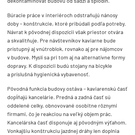
dekontaminovať budovu od sadzí a splodín.
Búracie práce v interiéroch odstraňujú nánosy
doby – konštrukcie, ktoré pribúdali podľa potreby.
Návrat k pôvodnej dispozícii však priestor otvára
a skvalitňuje. Pre návštevníkov kaviarne bude
prístupný aj vnútroblok, rovnako aj pre nájomcov
v budove. Myslí sa pri tom aj na alternatívne formy
dopravy. K dispozícii budú stojany na bicykle
a príslušná hygienická vybavenosť.
Pôvodná funkcia budovy ostáva – kaviarenskú časť
dopĺňajú kancelárie. Predná a zadná časť sú
oddelené celky, obnovované osobitne rôznymi
firmami, čo je reakciou na veľký objem prác.
Kancelárska časť disponuje aj pôvodným výťahom.
Vonkajšiu konštrukciu jazdnej dráhy len doplnia