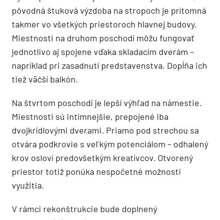
pôvodná štuková výzdoba na stropoch je prítomná
takmer vo všetkých priestoroch hlavnej budovy.
Miestnosti na druhom poschodí môžu fungovať
jednotlivo aj spojene vďaka skladacím dverám –
napríklad pri zasadnutí predstavenstva. Dopĺňa ich
tiež väčší balkón.
Na štvrtom poschodí je lepší výhľad na námestie.
Miestnosti sú intímnejšie, prepojené iba
dvojkrídlovými dverami. Priamo pod strechou sa
otvára podkrovie s veľkým potenciálom – odhalený
krov osloví predovšetkým kreatívcov. Otvorený
priestor totiž ponúka nespočetné možnosti
využitia.
V rámci rekonštrukcie bude doplnený