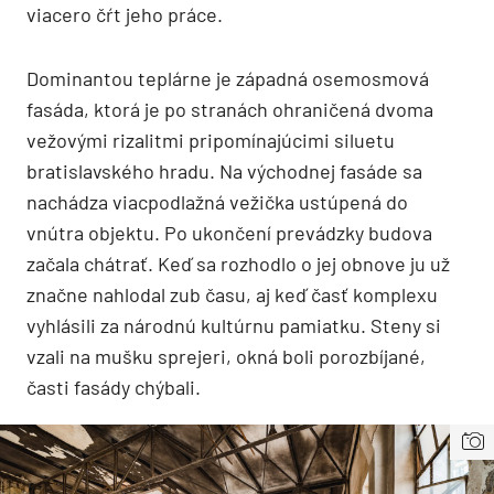
viacero čŕt jeho práce.
Dominantou teplárne je západná osemosmová
fasáda, ktorá je po stranách ohraničená dvoma
vežovými rizalitmi pripomínajúcimi siluetu
bratislavského hradu. Na východnej fasáde sa
nachádza viacpodlažná vežička ustúpená do
vnútra objektu. Po ukončení prevádzky budova
začala chátrať. Keď sa rozhodlo o jej obnove ju už
značne nahlodal zub času, aj keď časť komplexu
vyhlásili za národnú kultúrnu pamiatku. Steny si
vzali na mušku sprejeri, okná boli porozbíjané,
časti fasády chýbali.