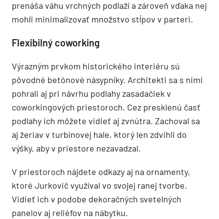
prenáša váhu vrchných podlaží a zároveň vďaka nej
mohli minimalizovať množstvo stĺpov v parteri.
Flexibilný coworking
Výrazným prvkom historického interiéru sú
pôvodné betónové násypníky. Architekti sa s nimi
pohrali aj pri návrhu podlahy zasadačiek v
coworkingových priestoroch. Cez presklenú časť
podlahy ich môžete vidieť aj zvnútra. Zachoval sa
aj žeriav v turbínovej hale, ktorý len zdvihli do
výšky, aby v priestore nezavadzal.
V priestoroch nájdete odkazy aj na ornamenty,
ktoré Jurkovič využíval vo svojej ranej tvorbe.
Vidieť ich v podobe dekoračných svetelných
panelov aj reliéfov na nábytku.