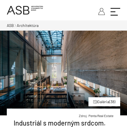
ASB
Architektúra
Galéria
(38)
Zdroj: Penta Real Estate
Industriál s moderným srdcom.