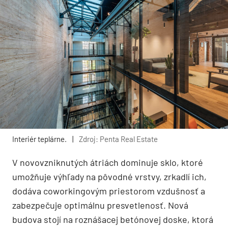
Interiér teplárne.
|
Zdroj: Penta Real Estate
V novovzniknutých átriách dominuje sklo, ktoré
umožňuje výhľady na pôvodné vrstvy, zrkadlí ich,
dodáva coworkingovým priestorom vzdušnosť a
zabezpečuje optimálnu presvetlenosť. Nová
budova stojí na roznášacej betónovej doske, ktorá