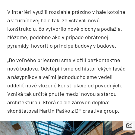
V interiéri využili rozsiahle prázdno v hale kotolne
a v turbínovej hale tak, že vstavali novú
konštrukciu, čo vytvorilo nové plochy a podlažia.
Môžeme, podobne ako v prípade obrátenej
pyramídy, hovoriť o princípe budovy v budove.
„Do voľného priestoru sme vložili bezkontaktne
novú budovu. Odstúpili sme od historických fasád
a násypníkov a veľmi jednoducho sme vedeli
oddeliť nové vložené konštrukcie od pôvodných.
Vzniká tak určité pnutie medzi novou a starou
architektúrou, ktorá sa ale zároveň dopĺňa“
skonštatoval Martin Paško z DF creative group.