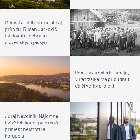
Miloval architektúru, ale aj
prírodu. Dušan Jurkovič
inicioval aj ochranu
slovenských jaskýň
Penta vykročila k Dunaju.
V Petržalke má pribudnúť
ďalší veľký projekt
Juraj Nevolník: Nájomné
byty? Ich koncepcia môže
priniesť neistotu a
korupciu