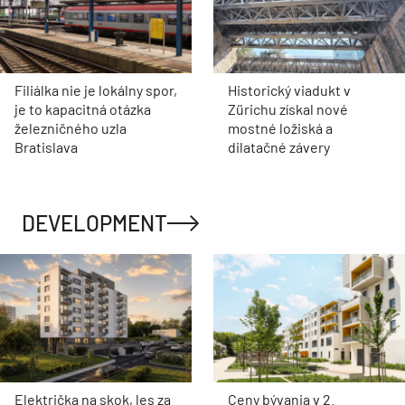
Filiálka nie je lokálny spor,
Historický viadukt v
je to kapacitná otázka
Zürichu získal nové
železničného uzla
mostné ložiská a
Bratislava
dilatačné závery
DEVELOPMENT
Električka na skok, les za
Ceny bývania v 2.