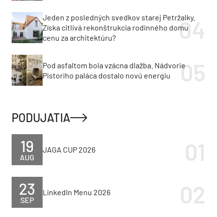
Jeden z posledných svedkov starej Petržalky.
Získa citlivá rekonštrukcia rodinného domu
cenu za architektúru?
Pod asfaltom bola vzácna dlažba. Nádvorie
Pistoriho paláca dostalo novú energiu
PODUJATIA
19
JAGA CUP 2026
AUG
23
LinkedIn Menu 2026
SEP