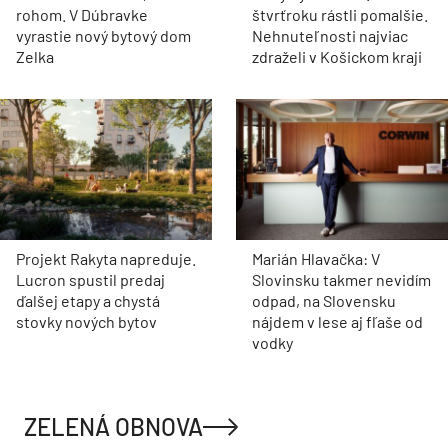
rohom. V Dúbravke
štvrťroku rástli pomalšie.
vyrastie nový bytový dom
Nehnuteľnosti najviac
Zelka
zdraželi v Košickom kraji
Projekt Rakyta napreduje.
Marián Hlavačka: V
Lucron spustil predaj
Slovinsku takmer nevidím
ďalšej etapy a chystá
odpad, na Slovensku
stovky nových bytov
nájdem v lese aj fľaše od
vodky
ZELENÁ OBNOVA