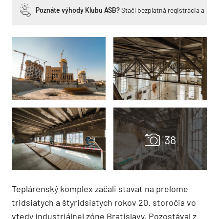
Poznáte výhody Klubu ASB?
Stačí bezplatná registrácia a zí
Teplárenský komplex začali stavať na prelome
tridsiatych a štyridsiatych rokov 20. storočia vo
vtedy industriálnej zóne Bratislavy. Pozostával z