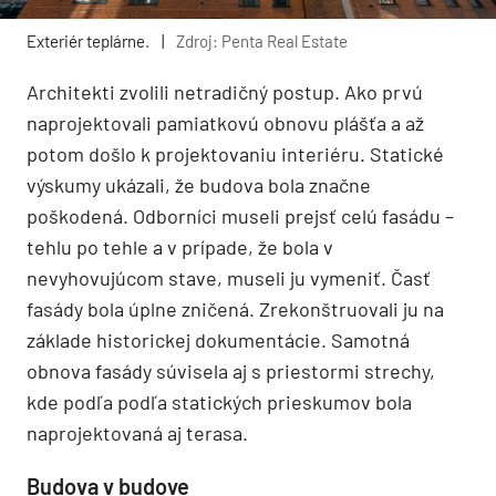
Exteriér teplárne.
|
Zdroj: Penta Real Estate
Architekti zvolili netradičný postup. Ako prvú
naprojektovali pamiatkovú obnovu plášťa a až
potom došlo k projektovaniu interiéru. Statické
výskumy ukázali, že budova bola značne
poškodená. Odborníci museli prejsť celú fasádu –
tehlu po tehle a v prípade, že bola v
nevyhovujúcom stave, museli ju vymeniť. Časť
fasády bola úplne zničená. Zrekonštruovali ju na
základe historickej dokumentácie. Samotná
obnova fasády súvisela aj s priestormi strechy,
kde podľa podľa statických prieskumov bola
naprojektovaná aj terasa.
Budova v budove