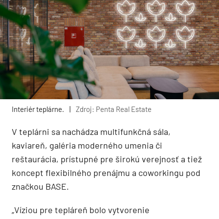
Interiér teplárne.
|
Zdroj: Penta Real Estate
V teplárni sa nachádza multifunkčná sála,
kaviareň, galéria moderného umenia či
reštaurácia, prístupné pre širokú verejnosť a tiež
koncept flexibilného prenájmu a coworkingu pod
značkou BASE.
​​„Víziou pre tepláreň bolo vytvorenie