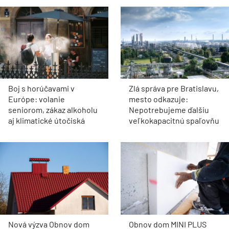
Boj s horúčavami v
Zlá správa pre Bratislavu,
Európe: volanie
mesto odkazuje:
seniorom, zákaz alkoholu
Nepotrebujeme ďalšiu
aj klimatické útočiská
veľkokapacitnú spaľovňu
Nová výzva Obnov dom
Obnov dom MINI PLUS