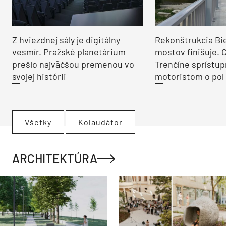
Z hviezdnej sály je digitálny
Rekonštrukcia Bi
vesmír. Pražské planetárium
mostov finišuje. 
prešlo najväčšou premenou vo
Trenčíne sprístup
svojej histórii
motoristom o pol 
Všetky
Kolaudátor
ARCHITEKTÚRA