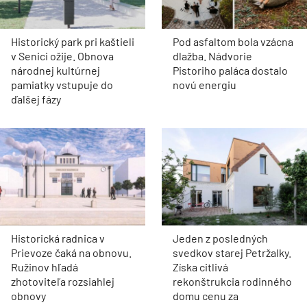
Historický park pri kaštieli
Pod asfaltom bola vzácna
v Senici ožije. Obnova
dlažba. Nádvorie
národnej kultúrnej
Pistoriho paláca dostalo
pamiatky vstupuje do
novú energiu
ďalšej fázy
Historická radnica v
Jeden z posledných
Prievoze čaká na obnovu.
svedkov starej Petržalky.
Ružinov hľadá
Získa citlivá
zhotoviteľa rozsiahlej
rekonštrukcia rodinného
obnovy
domu cenu za