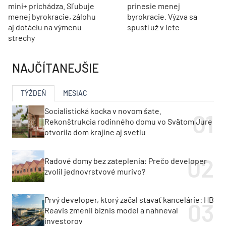
mini+ prichádza. Sľubuje
prinesie menej
menej byrokracie, zálohu
byrokracie. Výzva sa
aj dotáciu na výmenu
spustí už v lete
strechy
NAJČÍTANEJŠIE
TÝŽDEŇ
MESIAC
Socialistická kocka v novom šate.
Rekonštrukcia rodinného domu vo Svätom Jure
otvorila dom krajine aj svetlu
Radové domy bez zateplenia: Prečo developer
zvolil jednovrstvové murivo?
Prvý developer, ktorý začal stavať kancelárie: HB
Reavis zmenil biznis model a nahneval
investorov