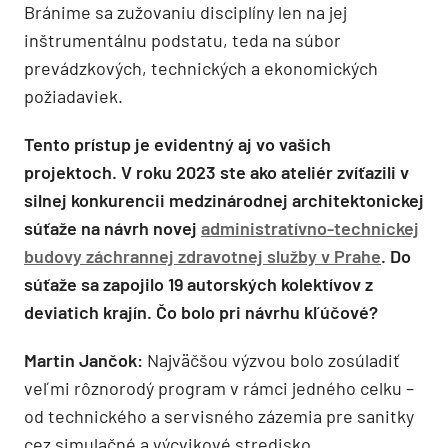
Bránime sa zužovaniu disciplíny len na jej
inštrumentálnu podstatu, teda na súbor
prevádzkových, technických a ekonomických
požiadaviek.
Tento prístup je evidentný aj vo vašich
projektoch. V roku 2023 ste ako ateliér zvíťazili v
silnej konkurencii medzinárodnej architektonickej
súťaže na návrh novej
administratívno-technickej
budovy záchrannej zdravotnej služby v Prahe
. Do
súťaže sa zapojilo 19 autorských kolektívov z
deviatich krajín. Čo bolo pri návrhu kľúčové?
Martin Jančok:
Najväčšou výzvou bolo zosúladiť
veľmi rôznorodý program v rámci jedného celku –
od technického a servisného zázemia pre sanitky
cez simulačné a výcvikové stredisko,