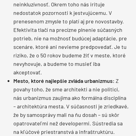
neinkluzívnosť. Okrem toho nás irituje
nedostatok pozornosti k jestvujúcemu. V
prenesenom zmysle to platí aj pre novostavby.
Efektivita tlačí na precízne plnenie súčasných
potrieb, nie na možnosť budúcej adaptácie, pre
scenáre, ktoré ani nevieme predpovedať. Je tu
riziko, že o 50 rokov budeme žiť v meste, ktoré
nevyhovuje, a budeme to musieť iba
akceptovať.
Mesto, ktoré najlepšie zvláda urbanizmus:
Z
povahy toho, že sme architekti a nie politici,
nás urbanizmus zaujíma ako formálna disciplína
– architektúra mesta. V súčasnosti je zriedkavé,
že by samosprávy mali na ňu dosah – sú skôr
opatrovateľmi než developermi. Sústredia sa
na kľúčové priestranstvá a infraštruktúru.