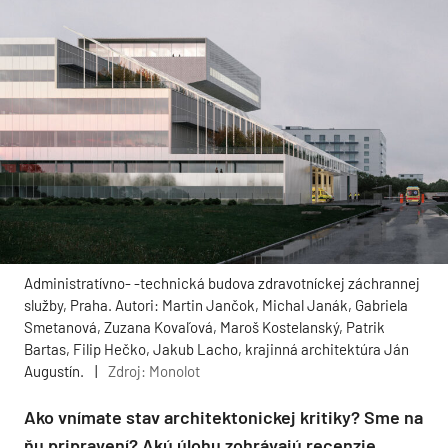
Administratívno- -technická budova zdravotníckej záchrannej
služby, Praha. Autori: Martin Jančok, Michal Janák, Gabriela
Smetanová, Zuzana Kovaľová, Maroš Kostelanský, Patrik
Bartas, Filip Hečko, Jakub Lacho, krajinná architektúra Ján
Augustín.
|
Zdroj: Monolot
Ako vnímate stav architektonickej kritiky? Sme na
ňu pripravení? Akú úlohu zohrávajú recenzie