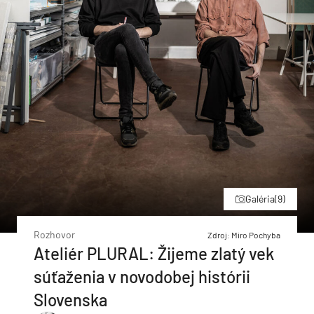
Galéria
(9)
Rozhovor
Zdroj: Miro Pochyba
Ateliér PLURAL: Žijeme zlatý vek
súťaženia v novodobej histórii
Slovenska