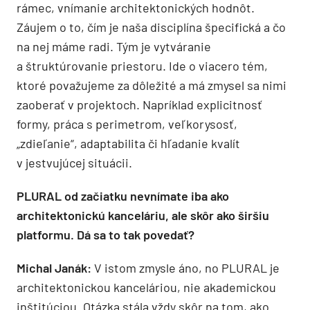
rámec, vnímanie architektonických hodnôt.
Záujem o to, čím je naša disciplína špecifická a čo
na nej máme radi. Tým je vytváranie
a štruktúrovanie priestoru. Ide o viacero tém,
ktoré považujeme za dôležité a má zmysel sa nimi
zaoberať v projektoch. Napríklad explicitnosť
formy, práca s perimetrom, veľkorysosť,
„zdieľanie“, adaptabilita či hľadanie kvalít
v jestvujúcej situácii.
PLURAL od začiatku nevnímate iba ako
architektonickú kanceláriu, ale skôr ako širšiu
platformu. Dá sa to tak povedať?
Michal Janák:
V istom zmysle áno, no PLURAL je
architektonickou kanceláriou, nie akademickou
inštitúciou. Otázka stála vždy skôr na tom, ako