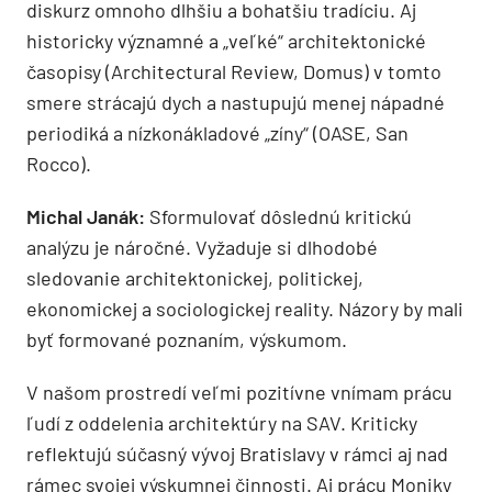
diskurz omnoho dlhšiu a bohatšiu tradíciu. Aj
historicky významné a „veľké“ architektonické
časopisy (Architectural Review, Domus) v tomto
smere strácajú dych a nastupujú menej nápadné
periodiká a nízkonákladové „zíny“ (OASE, San
Rocco).
Michal Janák:
Sformulovať dôslednú kritickú
analýzu je náročné. Vyžaduje si dlhodobé
sledovanie architektonickej, politickej,
ekonomickej a sociologickej reality. Názory by mali
byť formované poznaním, výskumom.
V našom prostredí veľmi pozitívne vnímam prácu
ľudí z oddelenia architektúry na SAV. Kriticky
reflektujú súčasný vývoj Bratislavy v rámci aj nad
rámec svojej výskumnej činnosti. Aj prácu Moniky