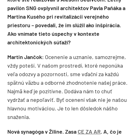
pavilón SNG ovplyvnil architektov Pavla Paňáka a
Martina Kusého pri revitalizácii verejného
priestoru – povedali, že im slúžil ako inšpirácia.
Ako vnímate tieto úspechy v kontexte
architektonických súťaží?
Martin Jančok:
Ocenenie a uznanie, samozrejme,
vždy poteší. V našom prostredí, ktoré neponúka
veľa odozvy a pozornosti, sme vďační za každú
spätnú väzbu a odborné zhodnotenie našej práce.
Najmä keď je pozitívne. Dodáva nám to chuť
vydržať a nepoľaviť. Byť ocenení však nie je našou
hlavnou motiváciou. Je to len dôsledok nášho
snaženia.
Nová synagóga v Žiline. Zasa
CE ZA AR
. A, čo je