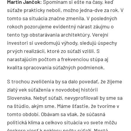
Martin Jančok:
Spomínam si ešte na časy, keď
súťaže prakticky neboli, možno jedna-dve za rok. V
tomto sa situácia značne zmenila. V posledných
rokoch pozorujeme evidentný nárast záujmu o
tento typ obstarávania architektúry. Verejní
investori si uvedomujú výhody, sledujú úspechy
prvých realizácií, ktoré zo súťaží vzišli. S
narastajúcim počtom a frekvenciou stúpa aj
kvalita spracovania súťažných podmienok.
S trochou zveličenia by sa dalo povedať, že žijeme
zlatý vek súťaženia v novodobej histórii
Slovenska. Nebyť súťaží, nevyprofilovali by sme sa
na štúdio, akým sme. Máme šťastie, že tvoríme v
tomto období. Obávam sa však, že súčasná
politická klíma a celkovo situácia vo svete môžu
čoskoro viesť k poklesu počtu súťaží. Mestá