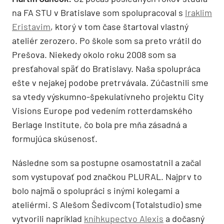
na FA STU v Bratislave som spolupracoval s
Iraklim
Eristavim
, ktorý v tom čase štartoval vlastný
ateliér zerozero. Po škole som sa preto vrátil do
Prešova. Niekedy okolo roku 2008 som sa
presťahoval späť do Bratislavy. Naša spolupráca
ešte v nejakej podobe pretrvávala. Zúčastnili sme
sa vtedy výskumno-špekulatívneho projektu City
Visions Europe pod vedením rotterdamského
Berlage Institute, čo bola pre mňa zásadná a
formujúca skúsenosť.
Následne som sa postupne osamostatnil a začal
som vystupovať pod značkou PLURAL. Najprv to
bolo najmä o spolupráci s inými kolegami a
ateliérmi. S Alešom Šedivcom (Totalstudio) sme
vytvorili napríklad
kníhkupectvo Alexis
a dočasný