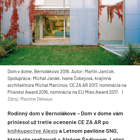
Dom v dome, Bernolákovo 2016. Autor: Martin Jančok.
Spolupráca: Michal Janák, Ivana Čobejová, krajinná
architektrúra Michal Marcinov. CE ZA AR 2017, nominácia na
Piranesi Award 2016, nominácia na EU Mies Award 2017.
|
Zdroj: Maxime Delvaux
Rodinný dom v Bernolákove – Dom v dome vám
priniesol už tretie ocenenie CE ZA AR po
kníhkupectve Alexis
a Letnom pavilóne SNG,
ktoré ste realizovali s Alešom Šedivcom. Letný