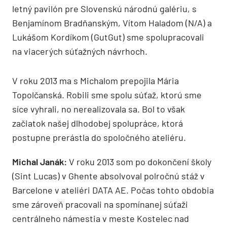
letný pavilón pre Slovenskú národnú galériu, s
Benjamínom Bradňanským, Vítom Haladom (N/A) a
Lukášom Kordíkom (GutGut) sme spolupracovali
na viacerých súťažných návrhoch.
V roku 2013 ma s Michalom prepojila Mária
Topolčanská. Robili sme spolu súťaž, ktorú sme
síce vyhrali, no nerealizovala sa. Bol to však
začiatok našej dlhodobej spolupráce, ktorá
postupne prerástla do spoločného ateliéru.
Michal Janák:
V roku 2013 som po dokončení školy
(Sint Lucas) v Ghente absolvoval polročnú stáž v
Barcelone v ateliéri DATA AE. Počas tohto obdobia
sme zároveň pracovali na spomínanej súťaži
centrálneho námestia v meste Kostelec nad