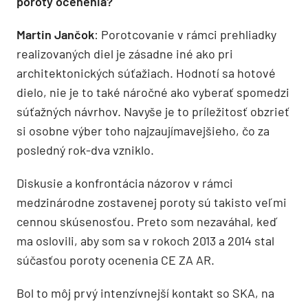
poroty ocenenia?
Martin Jančok
: Porotcovanie v rámci prehliadky
realizovaných diel je zásadne iné ako pri
architektonických súťažiach. Hodnotí sa hotové
dielo, nie je to také náročné ako vyberať spomedzi
súťažných návrhov. Navyše je to príležitosť obzrieť
si osobne výber toho najzaujímavejšieho, čo za
posledný rok-dva vzniklo.
Diskusie a konfrontácia názorov v rámci
medzinárodne zostavenej poroty sú takisto veľmi
cennou skúsenosťou. Preto som nezaváhal, keď
ma oslovili, aby som sa v rokoch 2013 a 2014 stal
súčasťou poroty ocenenia CE ZA AR.
Bol to môj prvý intenzívnejší kontakt so SKA, na