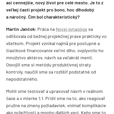
asi cennejšie, nový život pre celé mesto. Je to z
veľkej časti projekt pro bono, hoc dlhodobý
a náročný. Čím bol charakteristický?
Martin Jančok:
Práca na
Novej synagóge
sa
odlišovala od bežnej projekčnej praxe prakticky vo
všetkom. Projekt vznikal najmä pre postupné a
čiastkové financovanie veľmi dlho, ovplyvnilo ho
množstvo aktérov, návrh sa veľakrát menil.
Osvojili sme si metódu produktívnej straty
kontroly, naučili sme sa rozlíšiť podstatné od
nepodstatného.
Mohli sme testovať a upravovať návrh v reálnom
čase a v mierke 1:1. Prišli sme na to, ako reagovať
pružne na zmeny požiadaviek, vnímať komplikácie
ako príležitosti a mnoho ďalších vecí. Keby sme to