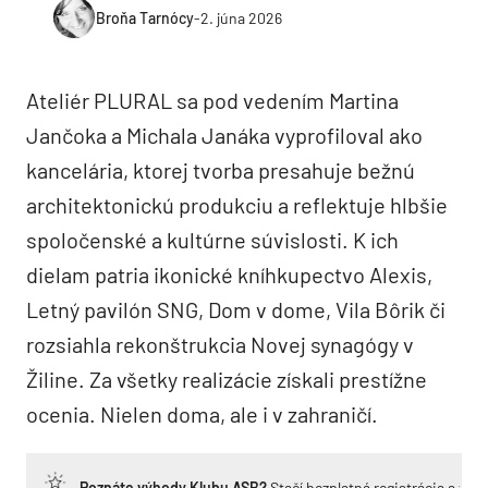
Broňa Tarnócy
-
2. júna 2026
Ateliér PLURAL sa pod vedením Martina
Jančoka a Michala Janáka vyprofiloval ako
kancelária, ktorej tvorba presahuje bežnú
architektonickú produkciu a reflektuje hlbšie
spoločenské a kultúrne súvislosti. K ich
dielam patria ikonické kníhkupectvo Alexis,
Letný pavilón SNG, Dom v dome, Vila Bôrik či
rozsiahla rekonštrukcia Novej synagógy v
Žiline. Za všetky realizácie získali prestížne
ocenia. Nielen doma, ale i v zahraničí.
Poznáte výhody Klubu ASB?
Stačí bezplatná registrácia a zí