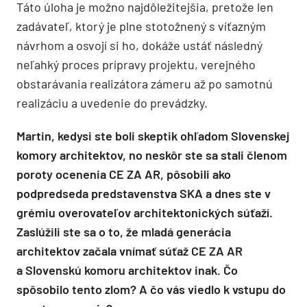
Táto úloha je možno najdôležitejšia, pretože len
zadávateľ, ktorý je plne stotožnený s víťazným
návrhom a osvojí si ho, dokáže ustáť následný
neľahký proces prípravy projektu, verejného
obstarávania realizátora zámeru až po samotnú
realizáciu a uvedenie do prevádzky.
Martin, kedysi ste boli skeptik ohľadom Slovenskej
komory architektov, no neskôr ste sa stali členom
poroty ocenenia CE ZA AR, pôsobili ako
podpredseda predstavenstva SKA a dnes ste v
grémiu overovateľov architektonických súťaží.
Zaslúžili ste sa o to, že mladá generácia
architektov začala vnímať súťaž CE ZA AR
a Slovenskú komoru architektov inak. Čo
spôsobilo tento zlom? A čo vás viedlo k vstupu do