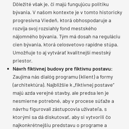
Dôležité však je, či majú fungujúcu politiku
bývania. V našom kontexte je v tomto historicky
progresívna Viedeň, ktorá obhospodaruje a
rozvíja svoj rozsiahly fond mestského
nájomného bývania. Tým má dosah na reguláciu
cien bývania, ktorá celosvetovo rapídne stúpa.
Umožňuje to aj vytvárať kvalitnejší mestský
priestor.
Návrh fiktívnej budovy pre fiktívnu postavu:
Zaujíma nás dialóg programu (klient) a formy
(architektúra). Najbližšie k „fiktívnej postave“
majú azda verejné stavby, ale predsa len je
nesmierne potrebné, aby v procese súťaže a
návrhu figurovali zástupcovia užívateľa, s
ktorými sa dá diskutovať, aby si vytvorili čo
najkonkrétnejšiu predstavu o programe a